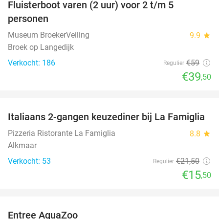
Fluisterboot varen (2 uur) voor 2 t/m 5
33%
personen
Museum BroekerVeiling
9.9
star
Broek op Langedijk
Verkocht: 186
€59
Regulier
€39
,50
favorite_border
Italiaans 2-gangen keuzediner bij La Famiglia
28%
Pizzeria Ristorante La Famiglia
8.8
star
Alkmaar
Verkocht: 53
€21
,50
Regulier
€15
,50
favorite_border
Entree AquaZoo
33%