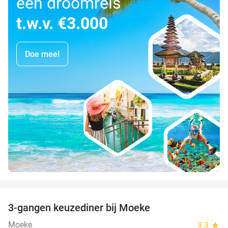
een droomreis
t.w.v. €3.000
Doe mee!
favorite_border
3-gangen keuzediner bij Moeke
40%
Moeke
9.3
star