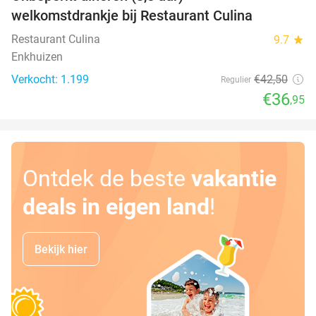
13%
welkomstdrankje bij Restaurant Culina
Restaurant Culina
9.7
star
Enkhuizen
Verkocht: 1.199
€42
,50
Regulier
€36
,95
Ontdek de beste
vakantie
deals in eigen land
!
Bekijk hier