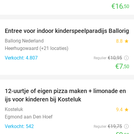
€16
,50
favorite_border
Entree voor indoor kinderspeelparadijs Ballorig
32%
Ballorig Nederland
8.8
star
Heerhugowaard (+21 locaties)
Verkocht: 4.807
€10
,95
Regulier
€7
,50
favorite_border
12-uurtje of eigen pizza maken + limonade en
52%
ijs voor kinderen bij Kosteluk
Kosteluk
9.4
star
Egmond aan Den Hoef
Verkocht: 542
€19
,75
Regulier