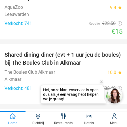
AquaZoo
9.4
star
Leeuwarden
Verkocht: 741
€22
,50
Regulier
€15
favorite_border
Shared dining-diner (evt + 1 uur jeu de boules)
29%
bij The Boules Club in Alkmaar
The Boules Club Alkmaar
10.0
star
Alkmaar
Verkocht: 481
€32
,40
Regulier
€22
,95
Home
Dichtbij
Restaurants
Hotels
Menu