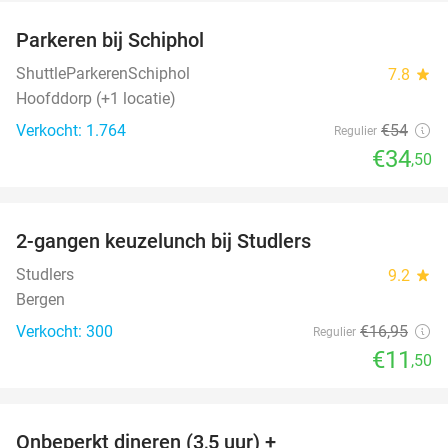
Parkeren bij Schiphol
36%
ShuttleParkerenSchiphol
7.8
star
Hoofddorp (+1 locatie)
Verkocht: 1.764
€54
Regulier
€34
,50
favorite_border
2-gangen keuzelunch bij Studlers
32%
Studlers
9.2
star
Bergen
Verkocht: 300
€16
,95
Regulier
€11
,50
favorite_border
Onbeperkt dineren (3,5 uur) +