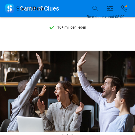
Ontdek 15.000+ deals

Game of Clues
7 dagen per week beschikbaar
Bereikbaar vanaf 08:00
10+ miljoen leden
9,4
op basis van
206.257 reviews
Ontdek 15.000+ deals
7 dagen per week beschikbaar
10+ miljoen leden