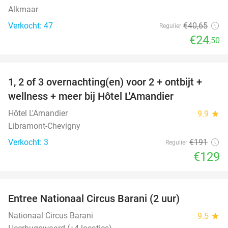
Alkmaar
Verkocht: 47
€40
,65
Regulier
€24
,50
favorite_border
1, 2 of 3 overnachting(en) voor 2 + ontbijt +
32%
NEW
wellness + meer bij Hôtel L'Amandier
TODAY
Hôtel L'Amandier
9.9
star
Libramont-Chevigny
Verkocht: 3
€191
Regulier
€129
favorite_border
Entree Nationaal Circus Barani (2 uur)
29%
Nationaal Circus Barani
9.5
star