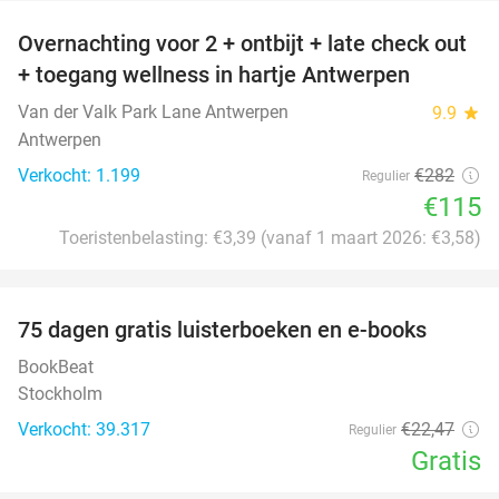
Overnachting voor 2 + ontbijt + late check out
59%
+ toegang wellness in hartje Antwerpen
Van der Valk Park Lane Antwerpen
9.9
star
Antwerpen
Verkocht: 1.199
€282
Regulier
€115
Toeristenbelasting: €3,39 (vanaf 1 maart 2026: €3,58)
favorite_border
100%
75 dagen gratis luisterboeken en e-books
BookBeat
Stockholm
Verkocht: 39.317
€22
,47
Regulier
Gratis
favorite_border