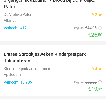
41%
Pater
De Vrolijke Pater
9.2
star
Alkmaar
Verkocht: 412
€44
,95
Regulier
€26
,50
favorite_border
Entree Sprookjesweken Kinderpretpark
39%
Julianatoren
Kinderpretpark Julianatoren
9.4
star
Apeldoorn
Verkocht: 10.985
€32
,50
Regulier
€19
,95
favorite_border