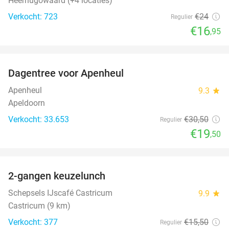
Heerhugowaard (+4 locaties)
Verkocht: 723
€24
Regulier
€16
,95
favorite_border
Dagentree voor Apenheul
36%
Apenheul
9.3
star
Apeldoorn
Verkocht: 33.653
€30
,50
Regulier
€19
,50
favorite_border
2-gangen keuzelunch
36%
Schepsels IJscafé Castricum
9.9
star
Castricum (9 km)
Verkocht: 377
€15
,50
Regulier