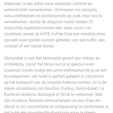
Ardennen, is een adres waar sereniteit, comfort en
authenticiteit samenkomen. Ontworpen om reizigers,
natuurliefhebbers en professionals op zoek naar rust te
verwelkomen. Achter de elegante muren bieden 35
zorgvuldig ingerichte kamers een ware cocon van
zachtheid, terwijl de HYPE Coffee Club een verstilde sfeer
oproept waar gasten kunnen genieten van een koffie, een
cocktail of een lokaal biertje.
L'Amandier is ook een levensstijl gewijd aan welzijn en
ontdekking. Vanaf het terras kun je er gewoon even
tussenuit; boven nodigt een privé-wellnessruimte je uit om
te ontspannen. Het hotel is perfect gelegen in Libramont,
op het kruispunt van de mooiste Ardense tochten, en is de
ideale uitvalsbasis om Bouillon, Durbuy, Saint-Hubert, La
Roche-en-Ardenne, Bastogne of Orval te verkennen. Met
zijn moderne, flexibele seminariezalen en een sfeer die
ideaal is om concentratie en ontspanning te combineren, is
het hotel een waardevolle stopplaats waar je steeds