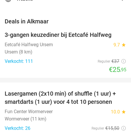
favorite_border
Deals in Alkmaar
3-gangen keuzediner bij Eetcafé Halfweg
30%
Eetcafé Halfweg Ursem
9.7
star
Ursem (8 km)
Verkocht: 111
€37
Regulier
€25
,95
favorite_border
Lasergamen (2x10 min) of shuffle (1 uur) +
36%
NEW
smartdarts (1 uur) voor 4 tot 10 personen
TODAY
Fun Center Wormerveer
10.0
star
Wormerveer (11 km)
Verkocht: 26
€15
,50
Regulier