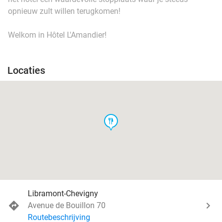
opnieuw zult willen terugkomen!
Welkom in Hôtel L'Amandier!
Locaties
food
Libramont-Chevigny
Avenue de Bouillon 70
Routebeschrijving