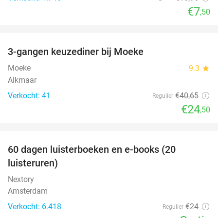
€7
,50
favorite_border
3-gangen keuzediner bij Moeke
40%
Moeke
9.3
star
Alkmaar
Verkocht: 41
€40
,65
Regulier
€24
,50
favorite_border
100%
60 dagen luisterboeken en e-books (20
luisteruren)
Nextory
Amsterdam
Verkocht: 6.418
€24
Regulier