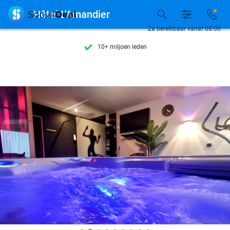
Ontdek 15.000+ deals

Hôtel L'Amandier
7 dagen per week beschikbaar
Za bereikbaar vanaf 08:00
10+ miljoen leden
9,4
op basis van
206.108 reviews
Ontdek 15.000+ deals
7 dagen per week beschikbaar
10+ miljoen leden