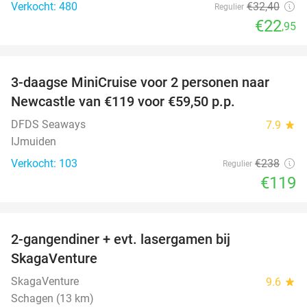
Verkocht: 480
€32
,40
Regulier
€22
,95
favorite_border
3-daagse MiniCruise voor 2 personen naar
50%
Newcastle van €119 voor €59,50 p.p.
DFDS Seaways
7.9
star
IJmuiden
Verkocht: 103
€238
Regulier
€119
favorite_border
2-gangendiner + evt. lasergamen bij
35%
SkagaVenture
SkagaVenture
9.6
star
Schagen (13 km)