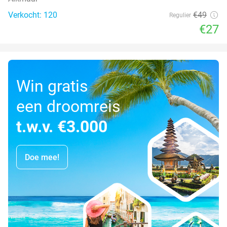
Verkocht: 120
€49
Regulier
€27
Win gratis
een droomreis
t.w.v. €3.000
Doe mee!