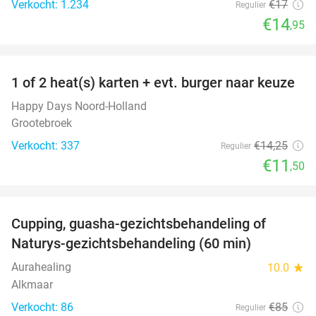
Verkocht: 1.234
€17
Regulier
€14
,95
favorite_border
1 of 2 heat(s) karten + evt. burger naar keuze
19%
Happy Days Noord-Holland
Grootebroek
Verkocht: 337
€14
,25
Regulier
€11
,50
favorite_border
Cupping, guasha-gezichtsbehandeling of
68%
Naturys-gezichtsbehandeling (60 min)
Aurahealing
10.0
star
Alkmaar
Verkocht: 86
€85
Regulier