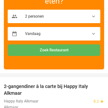
eten?
Zoek Restaurant
favorite_border
2-gangendiner à la carte bij Happy Italy
35%
Alkmaar
Happy Italy Alkmaar
8.2
star
Alkmaar