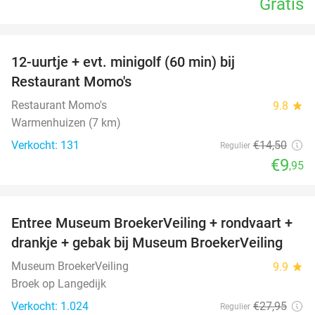
Gratis
favorite_border
12-uurtje + evt. minigolf (60 min) bij
31%
Restaurant Momo's
Restaurant Momo's
9.8
star
Warmenhuizen (7 km)
Verkocht: 131
€14
,50
Regulier
€9
,95
favorite_border
Entree Museum BroekerVeiling + rondvaart +
45%
drankje + gebak bij Museum BroekerVeiling
Museum BroekerVeiling
9.9
star
Broek op Langedijk
Verkocht: 1.024
€27
,95
Regulier