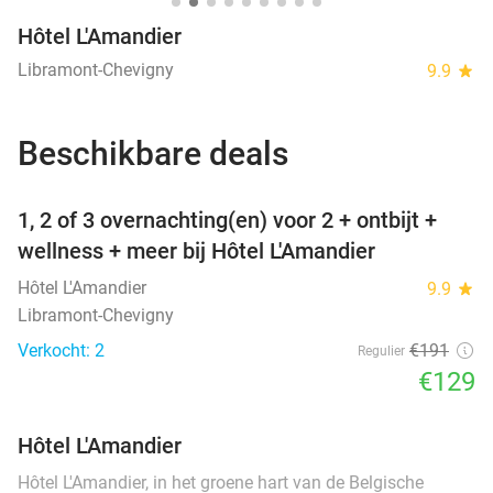
Hôtel L'Amandier
Libramont-Chevigny
9.9
star
Beschikbare deals
favorite_border
1, 2 of 3 overnachting(en) voor 2 + ontbijt +
wellness + meer bij Hôtel L'Amandier
Hôtel L'Amandier
9.9
star
Libramont-Chevigny
Verkocht: 2
€191
Regulier
€129
Hôtel L'Amandier
Hôtel L'Amandier, in het groene hart van de Belgische