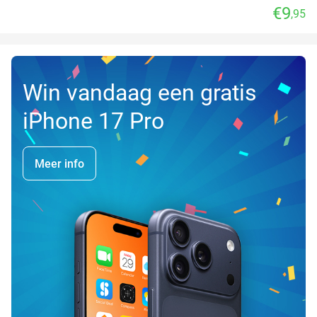
€9
,95
Win vandaag een gratis
iPhone 17 Pro
Meer info