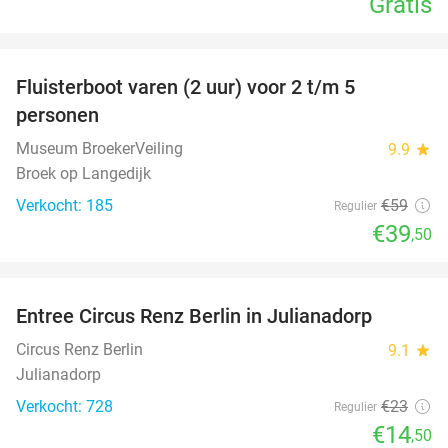
Gratis
favorite_border
Fluisterboot varen (2 uur) voor 2 t/m 5
33%
personen
Museum BroekerVeiling
9.9
star
Broek op Langedijk
Verkocht: 185
€59
Regulier
€39
,50
favorite_border
Entree Circus Renz Berlin in Julianadorp
37%
Circus Renz Berlin
9.1
star
Julianadorp
Verkocht: 728
€23
Regulier
€14
,50