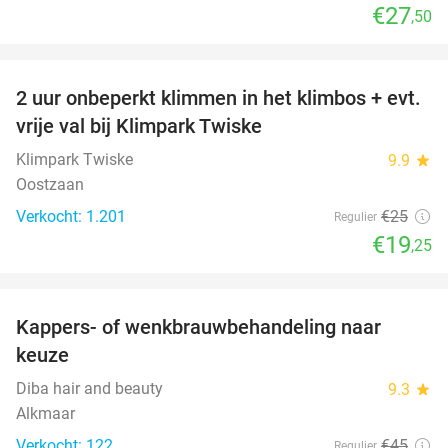
€27
,50
favorite_border
2 uur onbeperkt klimmen in het klimbos + evt.
23%
vrije val bij Klimpark Twiske
Klimpark Twiske
9.9
star
Oostzaan
Verkocht: 1.201
€25
Regulier
€19
,25
favorite_border
Kappers- of wenkbrauwbehandeling naar
57%
keuze
Diba hair and beauty
9.3
star
Alkmaar
Verkocht: 122
€45
Regulier