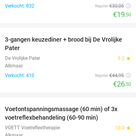
Verkocht: 832
€30
,05
Regulier
€19
,50
favorite_border
3-gangen keuzediner + brood bij De Vrolijke
41%
Pater
De Vrolijke Pater
9.2
star
Alkmaar
Verkocht: 410
€44
,95
Regulier
€26
,50
favorite_border
Voetontspanningsmassage (60 min) of 3x
45%
SOLD
voetreflexbehandeling (60-90 min)
OUT
VOETT Voetreflextherapie
10.0
star
Alkmaar