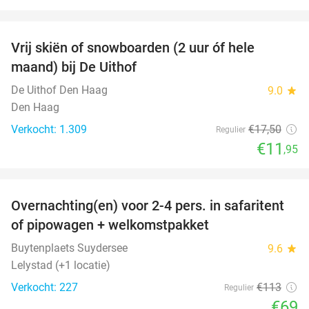
favorite_border
Vrij skiën of snowboarden (2 uur óf hele
32%
maand) bij De Uithof
De Uithof Den Haag
9.0
star
Den Haag
Verkocht: 1.309
€17
,50
Regulier
€11
,95
favorite_border
Overnachting(en) voor 2-4 pers. in safaritent
39%
of pipowagen + welkomstpakket
Buytenplaets Suydersee
9.6
star
Lelystad (+1 locatie)
Verkocht: 227
€113
Regulier
€69