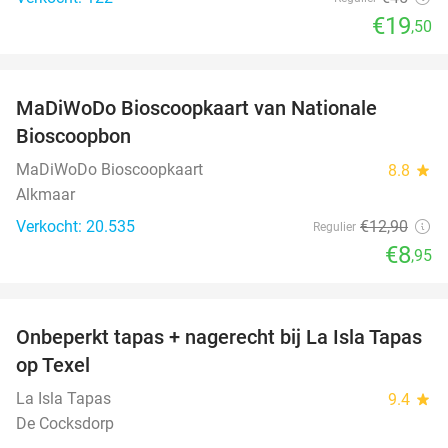
€19
,50
favorite_border
MaDiWoDo Bioscoopkaart van Nationale
31%
Bioscoopbon
MaDiWoDo Bioscoopkaart
8.8
star
Alkmaar
Verkocht: 20.535
€12
,90
Regulier
€8
,95
favorite_border
Onbeperkt tapas + nagerecht bij La Isla Tapas
26%
op Texel
La Isla Tapas
9.4
star
De Cocksdorp