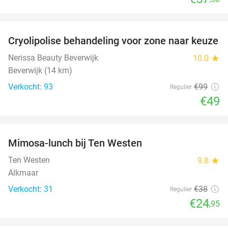
favorite_border
Cryolipolise behandeling voor zone naar keuze
51%
Nerissa Beauty Beverwijk
10.0
star
Beverwijk (14 km)
Verkocht: 93
€99
Regulier
€49
favorite_border
Mimosa-lunch bij Ten Westen
34%
Ten Westen
9.8
star
Alkmaar
Verkocht: 31
€38
Regulier
€24
,95