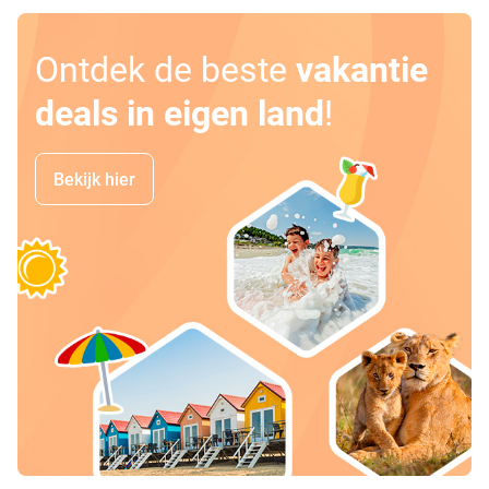
Ontdek de beste
vakantie
deals in eigen land
!
Bekijk hier