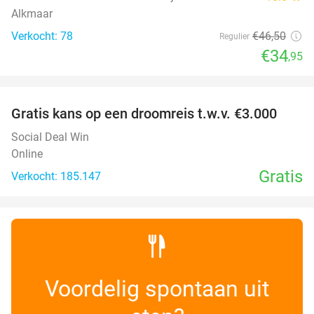
Alkmaar
Verkocht: 78
€46
,50
Regulier
€34
,95
favorite_border
Gratis kans op een droomreis t.w.v. €3.000
Social Deal Win
Online
Gratis
Verkocht: 185.147
Voordelig spontaan uit