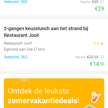
Verkocht: 305
€39
Regulier
€29
favorite_border
2-gangen keuzelunch aan het strand bij
35%
Restaurant Jooi!
Restaurant Jooi!
9.8
star
Egmond aan Zee (7 km)
Verkocht: 363
€22
,15
Regulier
€14
,50
Ontdek de leukste
zomervakantiedeals
!