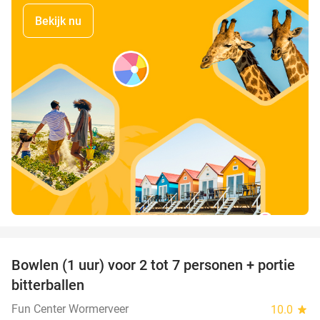
Bekijk nu
favorite_border
Bowlen (1 uur) voor 2 tot 7 personen + portie
37%
bitterballen
Fun Center Wormerveer
10.0
star