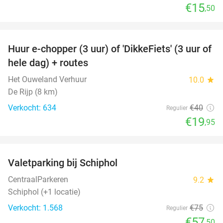
€15
,50
favorite_border
Huur e-chopper (3 uur) of 'DikkeFiets' (3 uur of
50%
hele dag) + routes
Het Ouweland Verhuur
10.0
star
De Rijp (8 km)
Verkocht: 634
€40
Regulier
€19
,95
favorite_border
Valetparking bij Schiphol
23%
CentraalParkeren
9.2
star
Schiphol (+1 locatie)
Verkocht: 1.568
€75
Regulier
€57
,50