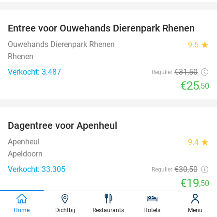
favorite_border
Entree voor Ouwehands Dierenpark Rhenen
19%
Ouwehands Dierenpark Rhenen
9.5
star
Rhenen
Verkocht: 3.487
€31
,50
Regulier
€25
,50
favorite_border
Dagentree voor Apenheul
36%
Apenheul
9.4
star
Apeldoorn
Verkocht: 33.305
€30
,50
Regulier
€19
,50
favorite_border
Home
Dichtbij
Restaurants
Hotels
Menu