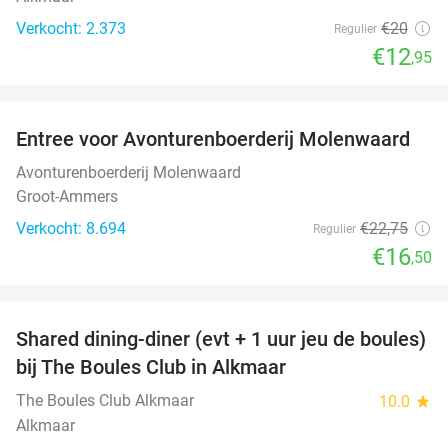
Verkocht: 2.373
€20
Regulier
€12
,95
favorite_border
Entree voor Avonturenboerderij Molenwaard
27%
Avonturenboerderij Molenwaard
Groot-Ammers
Verkocht: 8.694
€22
,75
Regulier
€16
,50
favorite_border
Shared dining-diner (evt + 1 uur jeu de boules)
29%
bij The Boules Club in Alkmaar
The Boules Club Alkmaar
10.0
star
Alkmaar