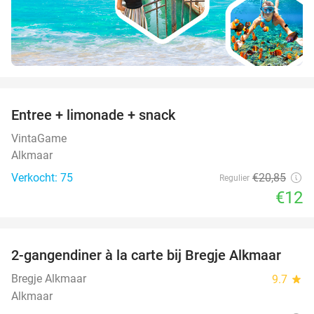
favorite_border
Entree + limonade + snack
42%
VintaGame
Alkmaar
Verkocht: 75
€20
,85
Regulier
€12
favorite_border
2-gangendiner à la carte bij Bregje Alkmaar
12%
Bregje Alkmaar
9.7
star
Alkmaar