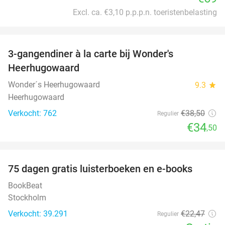
Excl. ca. €3,10 p.p.p.n. toeristenbelasting
favorite_border
3-gangendiner à la carte bij Wonder's
10%
Heerhugowaard
Wonder´s Heerhugowaard
9.3
star
Heerhugowaard
Verkocht: 762
€38
,50
Regulier
€34
,50
favorite_border
100%
75 dagen gratis luisterboeken en e-books
BookBeat
Stockholm
Verkocht: 39.291
€22
,47
Regulier