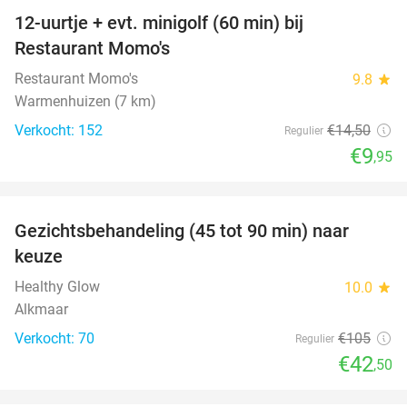
12-uurtje + evt. minigolf (60 min) bij
31%
Restaurant Momo's
Restaurant Momo's
9.8
star
Warmenhuizen (7 km)
Verkocht: 152
€14
,50
Regulier
€9
,95
favorite_border
Gezichtsbehandeling (45 tot 90 min) naar
60%
keuze
Healthy Glow
10.0
star
Alkmaar
Verkocht: 70
€105
Regulier
€42
,50