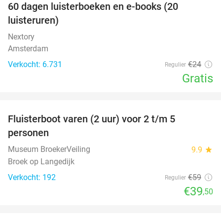
100%
60 dagen luisterboeken en e-books (20
luisteruren)
Nextory
Amsterdam
Verkocht: 6.731
€24
Regulier
Gratis
favorite_border
Fluisterboot varen (2 uur) voor 2 t/m 5
33%
personen
Museum BroekerVeiling
9.9
star
Broek op Langedijk
Verkocht: 192
€59
Regulier
€39
,50
favorite_border