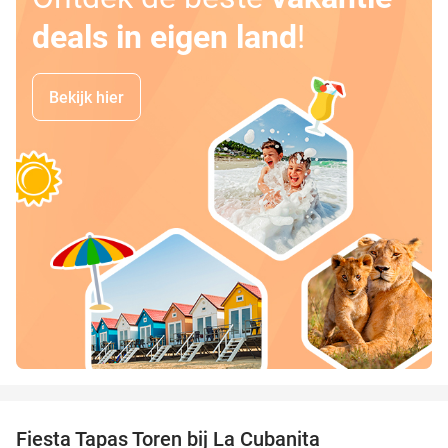
deals in eigen land
!
Bekijk hier
favorite_border
Fiesta Tapas Toren bij La Cubanita
10%