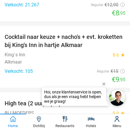
Verkocht: 21.267
€12
,90
Regulier
€8
,95
favorite_border
Cocktail naar keuze + nacho's + evt. kroketten
34%
bij King's Inn in hartje Alkmaar
King´s Inn
8.6
star
Alkmaar
Verkocht: 105
€15
Regulier
€9
,95
favorite_border
High tea (2 uur) bij Bij Moeders
32%
BIJ MOEDERS
9.8
star
Middenbeemster (11 km)
Home
Dichtbij
Restaurants
Hotels
Menu
Verkocht: 108
€27
,95
Regulier