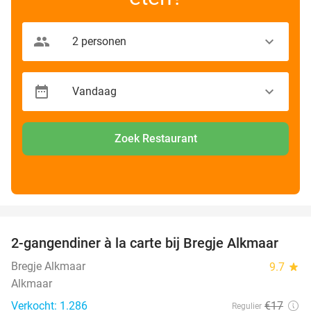
Zoek Restaurant
favorite_border
2-gangendiner à la carte bij Bregje Alkmaar
12%
Bregje Alkmaar
9.7
star
Alkmaar
Verkocht: 1.286
€17
Regulier