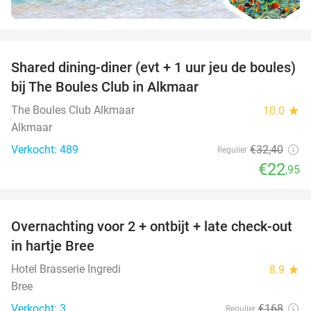
favorite_border
Shared dining-diner (evt + 1 uur jeu de boules)
29%
bij The Boules Club in Alkmaar
The Boules Club Alkmaar
10.0
star
Alkmaar
Verkocht: 489
€32
,40
Regulier
€22
,95
favorite_border
Overnachting voor 2 + ontbijt + late check-out
41%
NEW
in hartje Bree
TODAY
Hotel Brasserie Ingredi
8.9
star
Bree
Verkocht: 3
€168
Regulier