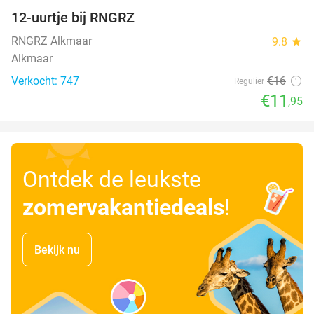
12-uurtje bij RNGRZ
25%
RNGRZ Alkmaar
9.8
star
Alkmaar
Verkocht: 747
€16
Regulier
€11
,95
Ontdek de leukste
zomervakantiedeals
!
Bekijk nu