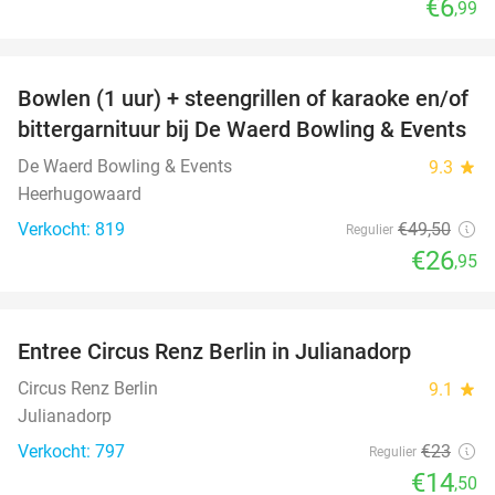
€6
,99
favorite_border
Bowlen (1 uur) + steengrillen of karaoke en/of
46%
bittergarnituur bij De Waerd Bowling & Events
De Waerd Bowling & Events
9.3
star
Heerhugowaard
Verkocht: 819
€49
,50
Regulier
€26
,95
favorite_border
Entree Circus Renz Berlin in Julianadorp
37%
Circus Renz Berlin
9.1
star
Julianadorp
Verkocht: 797
€23
Regulier
€14
,50