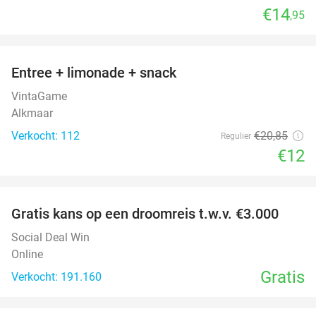
€14
,95
favorite_border
Entree + limonade + snack
42%
VintaGame
Alkmaar
Verkocht: 112
€20
,85
Regulier
€12
favorite_border
Gratis kans op een droomreis t.w.v. €3.000
Social Deal Win
Online
Gratis
Verkocht: 191.160
favorite_border