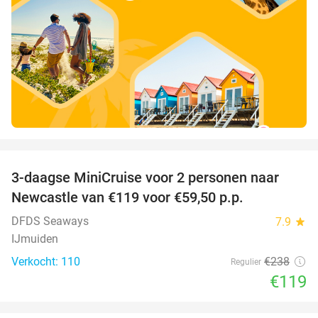
favorite_border
3-daagse MiniCruise voor 2 personen naar
50%
Newcastle van €119 voor €59,50 p.p.
DFDS Seaways
7.9
star
IJmuiden
Verkocht: 110
€238
Regulier
€119
favorite_border