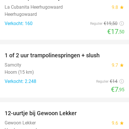
La Cubanita Heerhugowaard
9.8
star
Heerhugowaard
Verkocht: 160
€19
,50
Regulier
€17
,50
favorite_border
1 of 2 uur trampolinespringen + slush
43%
Samcity
9.7
star
Hoorn (15 km)
Verkocht: 2.248
€14
Regulier
€7
,95
favorite_border
12-uurtje bij Gewoon Lekker
29%
Gewoon Lekker
9.6
star