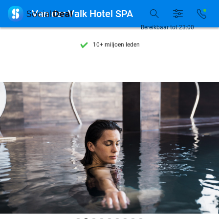
Ontdek 15.000+ deals

Van der Valk Hotel SPA
7 dagen per week beschikbaar
Bereikbaar tot 23:00
10+ miljoen leden
9,4
op basis van
206.559 reviews
Ontdek 15.000+ deals
7 dagen per week beschikbaar
10+ miljoen leden