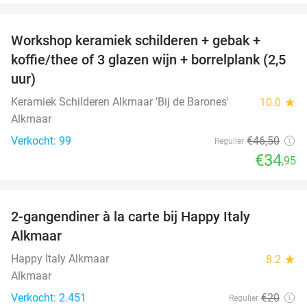
favorite_border
Workshop keramiek schilderen + gebak +
25%
koffie/thee of 3 glazen wijn + borrelplank (2,5
uur)
Keramiek Schilderen Alkmaar 'Bij de Barones'
10.0
star
Alkmaar
Verkocht: 99
€46
,50
Regulier
€34
,95
favorite_border
2-gangendiner à la carte bij Happy Italy
35%
Alkmaar
Happy Italy Alkmaar
8.2
star
Alkmaar
Verkocht: 2.451
€20
Regulier