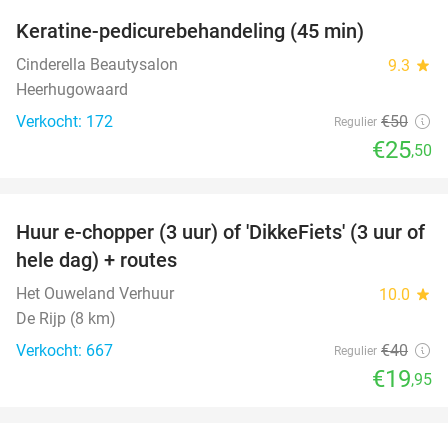
Keratine-pedicurebehandeling (45 min)
49%
Cinderella Beautysalon
9.3
star
Heerhugowaard
Verkocht: 172
€50
Regulier
€25
,50
favorite_border
Huur e-chopper (3 uur) of 'DikkeFiets' (3 uur of
50%
hele dag) + routes
Het Ouweland Verhuur
10.0
star
De Rijp (8 km)
Verkocht: 667
€40
Regulier
€19
,95
favorite_border