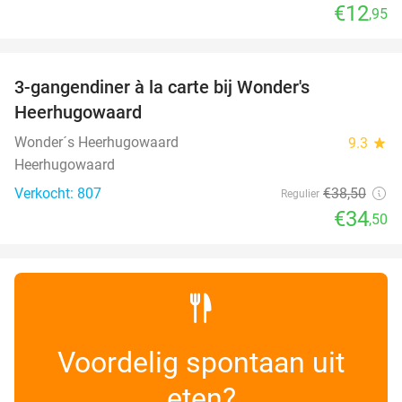
€12
,95
favorite_border
3-gangendiner à la carte bij Wonder's
10%
Heerhugowaard
Wonder´s Heerhugowaard
9.3
star
Heerhugowaard
Verkocht: 807
€38
,50
Regulier
€34
,50
Voordelig spontaan uit
eten?