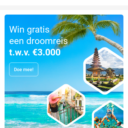
Win gratis
een droomreis
t.w.v. €3.000
Doe mee!