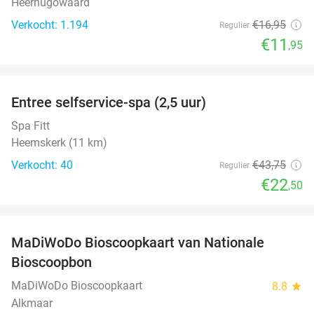
Heerhugowaard
Verkocht: 1.194
€16
,95
Regulier
€11
,95
favorite_border
Entree selfservice-spa (2,5 uur)
49%
Spa Fitt
Heemskerk (11 km)
Verkocht: 40
€43
,75
Regulier
€22
,50
favorite_border
MaDiWoDo Bioscoopkaart van Nationale
31%
Bioscoopbon
MaDiWoDo Bioscoopkaart
8.8
star
Alkmaar