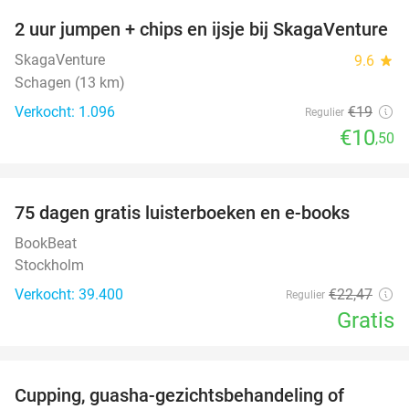
2 uur jumpen + chips en ijsje bij SkagaVenture
45%
SkagaVenture
9.6
star
Schagen (13 km)
Verkocht: 1.096
€19
Regulier
€10
,50
favorite_border
100%
75 dagen gratis luisterboeken en e-books
BookBeat
Stockholm
Verkocht: 39.400
€22
,47
Regulier
Gratis
favorite_border
Cupping, guasha-gezichtsbehandeling of
68%