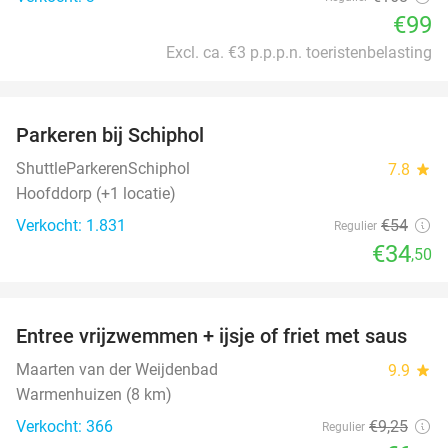
€99
Excl. ca. €3 p.p.p.n. toeristenbelasting
favorite_border
Parkeren bij Schiphol
36%
ShuttleParkerenSchiphol
7.8
star
Hoofddorp (+1 locatie)
Verkocht: 1.831
€54
Regulier
€34
,50
favorite_border
Entree vrijzwemmen + ijsje of friet met saus
24%
Maarten van der Weijdenbad
9.9
star
Warmenhuizen (8 km)
Verkocht: 366
€9
,25
Regulier