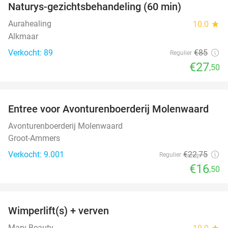
Naturys-gezichtsbehandeling (60 min)
Aurahealing
10.0
star
Alkmaar
Verkocht: 89
€85
Regulier
€27
,50
favorite_border
Entree voor Avonturenboerderij Molenwaard
27%
Avonturenboerderij Molenwaard
Groot-Ammers
Verkocht: 9.001
€22
,75
Regulier
€16
,50
favorite_border
Wimperlift(s) + verven
60%
Mary Beauty
star