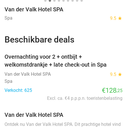
Van der Valk Hotel SPA
Spa
9.5
star
Beschikbare deals
favorite_border
Overnachting voor 2 + ontbijt +
welkomstdrankje + late check-out in Spa
Van der Valk Hotel SPA
9.5
star
Spa
€128
Verkocht: 625
,25
Excl. ca. €4 p.p.p.n. toeristenbelasting
Van der Valk Hotel SPA
Ontdek nu Van der Valk Hotel SPA. Dit prachtige hotel vind