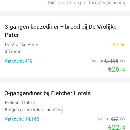
Excl. ca. €3 p.p.p.n. toeristenbelasting
favorite_border
3-gangen keuzediner + brood bij De Vrolijke
41%
Pater
De Vrolijke Pater
9.2
star
Alkmaar
Verkocht: 418
€44
,95
Regulier
€26
,50
favorite_border
3-gangendiner bij Fletcher Hotels
42%
Fletcher Hotels
Bergen (+ meerdere locaties)
Verkocht: 14.166
€39
Regulier
€22
,50