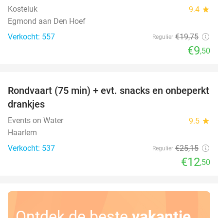
Kosteluk
9.4
star
Egmond aan Den Hoef
Verkocht: 557
€19
,75
Regulier
€9
,50
favorite_border
Rondvaart (75 min) + evt. snacks en onbeperkt
50%
drankjes
Events on Water
9.5
star
Haarlem
Verkocht: 537
€25
,15
Regulier
€12
,50
Ontdek de beste
vakantie