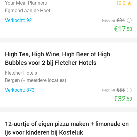
Your Meal Planners
10.0
star
Egmond aan de Hoef
Verkocht: 92
€34
Regulier
€17
,50
favorite_border
High Tea, High Wine, High Beer of High
41%
Bubbles voor 2 bij Fletcher Hotels
Fletcher Hotels
Bergen (+ meerdere locaties)
Verkocht: 873
€55
Regulier
€32
,50
favorite_border
12-uurtje of eigen pizza maken + limonade en
52%
ijs voor kinderen bij Kosteluk