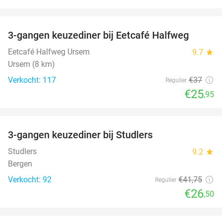
favorite_border
3-gangen keuzediner bij Eetcafé Halfweg
30%
Eetcafé Halfweg Ursem
9.7
star
Ursem (8 km)
Verkocht: 117
€37
Regulier
€25
,95
favorite_border
3-gangen keuzediner bij Studlers
37%
Studlers
9.2
star
Bergen
Verkocht: 92
€41
,75
Regulier
€26
,50
favorite_border