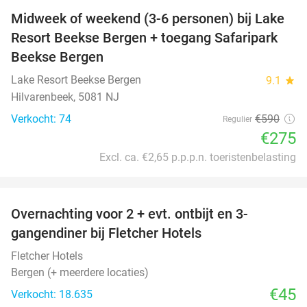
Midweek of weekend (3-6 personen) bij Lake
53%
Resort Beekse Bergen + toegang Safaripark
Beekse Bergen
Lake Resort Beekse Bergen
9.1
star
Hilvarenbeek, 5081 NJ
Verkocht: 74
€590
Regulier
€275
Excl. ca. €2,65 p.p.p.n. toeristenbelasting
favorite_border
Overnachting voor 2 + evt. ontbijt en 3-
gangendiner bij Fletcher Hotels
Fletcher Hotels
Bergen (+ meerdere locaties)
€45
Verkocht: 18.635