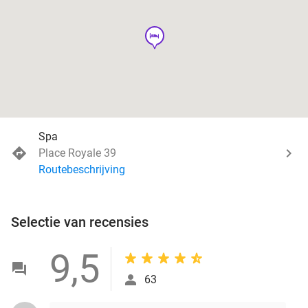
hotel
Spa
Place Royale 39
Routebeschrijving
Selectie van recensies
9,5
63