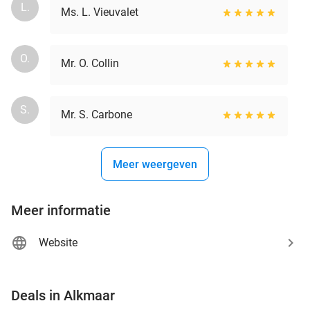
L.
Ms. L. Vieuvalet
O.
Mr. O. Collin
S.
Mr. S. Carbone
Meer weergeven
Meer informatie
Website
favorite_border
Deals in Alkmaar