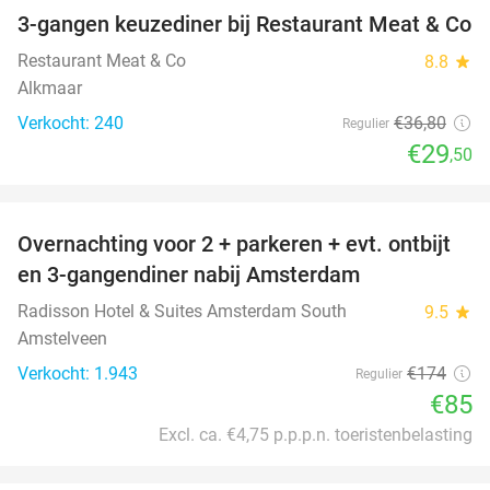
3-gangen keuzediner bij Restaurant Meat & Co
20%
Restaurant Meat & Co
8.8
star
Alkmaar
Verkocht: 240
€36
,80
Regulier
€29
,50
favorite_border
Overnachting voor 2 + parkeren + evt. ontbijt
51%
en 3-gangendiner nabij Amsterdam
Radisson Hotel & Suites Amsterdam South
9.5
star
Amstelveen
Verkocht: 1.943
€174
Regulier
€85
Excl. ca. €4,75 p.p.p.n. toeristenbelasting
favorite_border