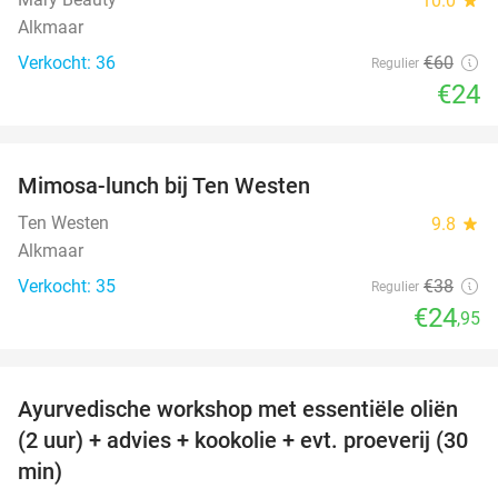
10.0
Alkmaar
Verkocht: 36
€60
Regulier
€24
favorite_border
Mimosa-lunch bij Ten Westen
34%
Ten Westen
9.8
star
Alkmaar
Verkocht: 35
€38
Regulier
€24
,95
favorite_border
Ayurvedische workshop met essentiële oliën
49%
(2 uur) + advies + kookolie + evt. proeverij (30
min)