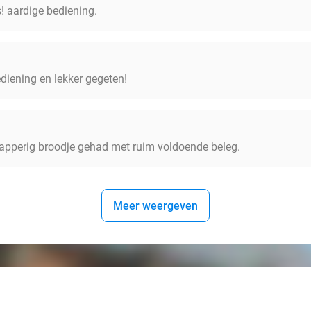
s! aardige bediening.
ediening en lekker gegeten!
napperig broodje gehad met ruim voldoende beleg.
Meer weergeven