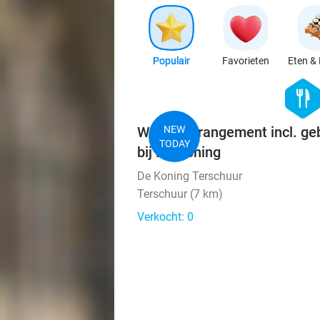
Populair
Favorieten
Eten & 
hexago
food
Wandelarrangement incl. ge
NEW
TODAY
bij De Koning
De Koning Terschuur
Terschuur (7 km)
Verkocht: 0