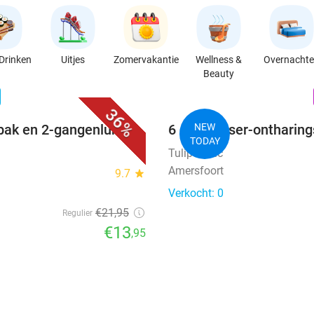
Drinken
Uitjes
Zomervakantie
Wellness &
Overnacht
Beauty
favorite_border
n
36%
bak en 2-gangenlunch
6 diode laser-ontharin
NEW
TODAY
Tulip Clinic
Amersfoort
9.7
star
Verkocht: 0
€21
,95
Regulier
€13
,95