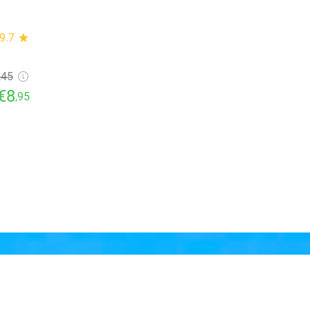
9.7
star
,45
€8
,95