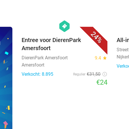
favorite_border
hexagon
events
24%
n
Entree voor DierenPark
All-i
Amersfoort
Stree
Nijker
DierenPark Amersfoort
9.4
star
Amersfoort
Verko
Verkocht: 8.895
€31
,50
Regulier
€24