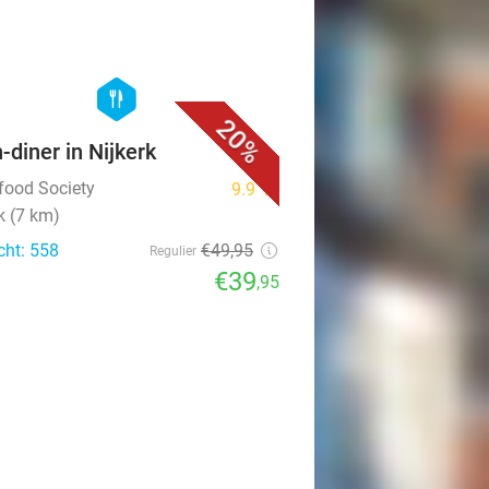
favorite_border
hexagon
food
20%
n-diner in Nijkerk
tfood Society
9.9
star
k (7 km)
cht: 558
€49
,95
Regulier
€39
,95