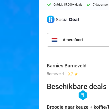
Ontdek 15.000+ deals
7 dagen per
Amersfoort
Barnies Barneveld
Barneveld
9.7
star
Beschikbare deals
hexagon
food
Broodje naar keuze + koffie/