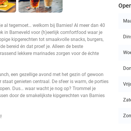
Open
Ma
je al tegemoet… welkom bij Barnies! Al meer dan 40
lek in Barneveld voor (h)eerlijk comfortfood waar je
Din
ppige kipgerechten tot smaakvolle snacks, burgers,
de bereid én dat proef je. Alleen de beste
Wo
rrassend lekkere marinades zorgen voor de échte
Don
lunch, een gezellige avond met het gezin of gewoon
er staat genieten centraal. De sfeer is warm, de porties
Vri
je open. Dus… waar wacht je nog op? Trommel je
assen door de smakelijkste kipgerechten van Barnies
Zat
Zo
!