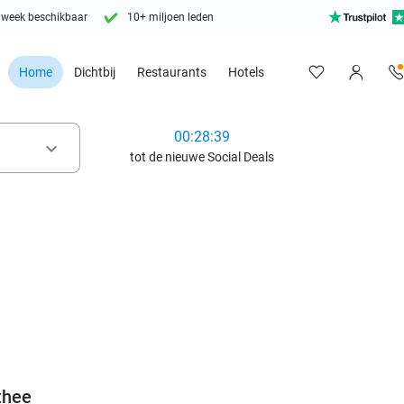
 week beschikbaar
10+ miljoen leden
Home
Dichtbij
Restaurants
Hotels
00:28:37
keyboard_arrow_down
tot de nieuwe Social Deals
favorite_border
thee