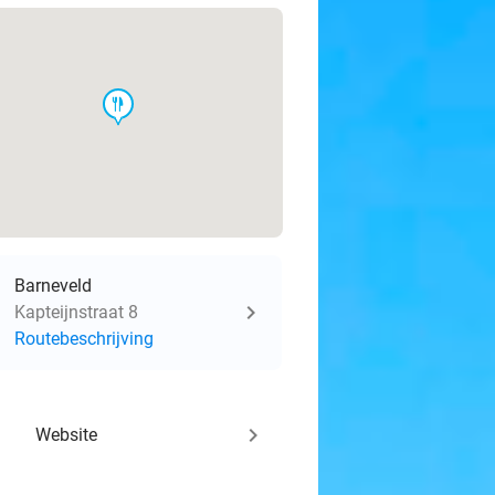
food
Barneveld
Kapteijnstraat 8
Routebeschrijving
keyboard_arrow_right
Website