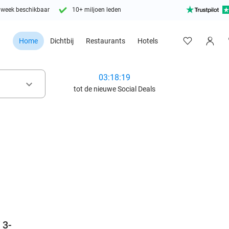
 week beschikbaar
10+ miljoen leden
Home
Dichtbij
Restaurants
Hotels
03:18:17
keyboard_arrow_down
tot de nieuwe Social Deals
favorite_border
 3-