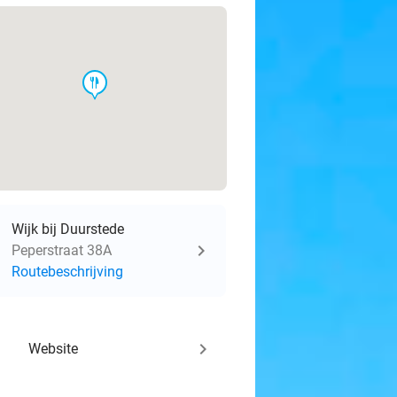
food
Wijk bij Duurstede
Peperstraat 38A
Routebeschrijving
keyboard_arrow_right
Website