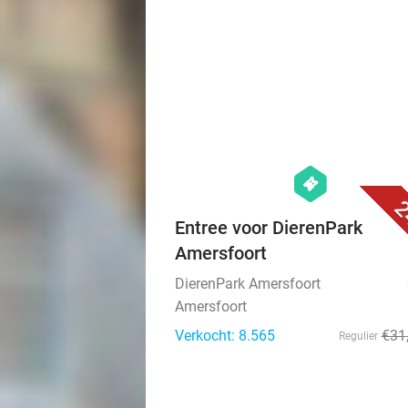
hexagon
events
2
Entree voor DierenPark
Amersfoort
DierenPark Amersfoort
Amersfoort
Verkocht: 8.565
€31
Regulier