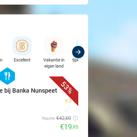
en
Excellent
Vakantie in
Speciaalzaken
Sport
eigen land
& Auto's
favorite_border
hexagon
food
53%
te bij Banka Nunspeet
9.3
star
€42
,60
Regulier
€19
,95