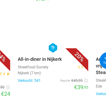
favorite_border
favorite_border
hexagon
food
4%
20%
All-in-diner in Nijkerk
Amer
T
vrije
Streetfood Society
9.9
star
Stea
Nijkerk (7 km)
9.4
star
Steak
Verkocht: 541
€49
,95
Regulier
€39
Ede
,50
,95
€24
Verko