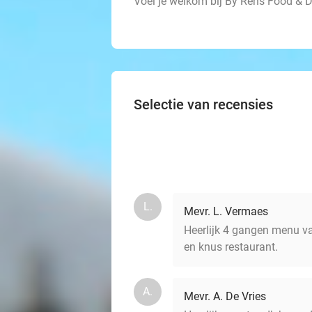
Voel je welkom bij By Rens Food & D
Selectie van recensies
L.
Mevr. L. Vermaes
Heerlijk 4 gangen menu v
en knus restaurant.
A.
Mevr. A. De Vries