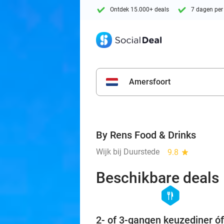
Ontdek 15.000+ deals
7 dagen per
Amersfoort
By Rens Food & Drinks
Wijk bij Duurstede
9.8
star
Beschikbare deals
hexagon
food
2- of 3-gangen keuzediner óf