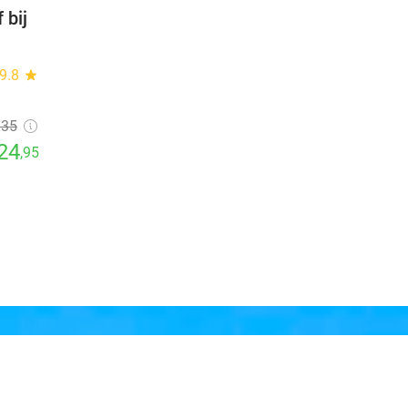
 bij
9.8
star
€35
24
,95