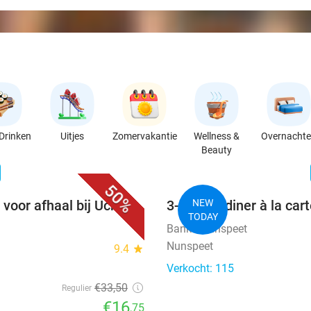
Drinken
Uitjes
Zomervakantie
Wellness &
Overnacht
Beauty
favorite_border
n
50%
 voor afhaal bij Uchi
3-gangendiner à la car
NEW
TODAY
Banka Nunspeet
Nunspeet
9.4
star
Verkocht: 115
€33
,50
Regulier
€16
,75