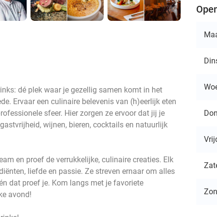
Open
Ma
Din
Wo
ks: dé plek waar je gezellig samen komt in het
de. Ervaar een culinaire belevenis van (h)eerlijk eten
Don
fessionele sfeer. Hier zorgen ze ervoor dat jij je
astvrijheid, wijnen, bieren, cocktails en natuurlijk
Vri
eam en proef de verrukkelijke, culinaire creaties. Elk
Zat
diënten, liefde en passie. Ze streven ernaar om alles
n dat proef je. Kom langs met je favoriete
Zo
jke avond!