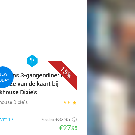
favorite_border
hexagon
food
15%
ikaans 3-gangendiner met
NEW
ODAY
 keuze van de kaart bij
khouse Dixie's
house Dixie´s
9.8
star
cht: 17
€32
,95
Regulier
€27
,95