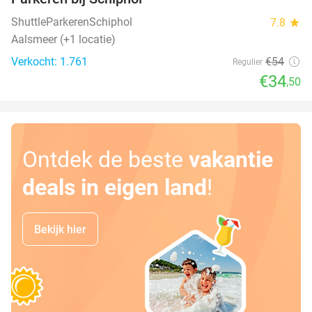
36%
ShuttleParkerenSchiphol
7.8
star
Aalsmeer (+1 locatie)
Verkocht: 1.761
€54
Regulier
€34
,50
Ontdek de beste
vakantie
deals in eigen land
!
Bekijk hier