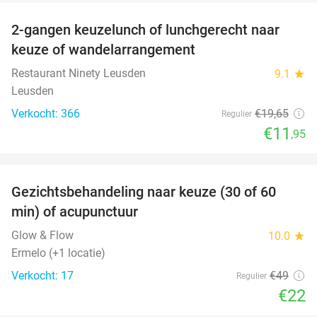
2-gangen keuzelunch of lunchgerecht naar
39%
keuze of wandelarrangement
Restaurant Ninety Leusden
9.1
star
Leusden
Verkocht: 366
€19
,65
Regulier
€11
,95
favorite_border
Gezichtsbehandeling naar keuze (30 of 60
55%
min) of acupunctuur
Glow & Flow
10.0
star
Ermelo (+1 locatie)
Verkocht: 17
€49
Regulier
€22