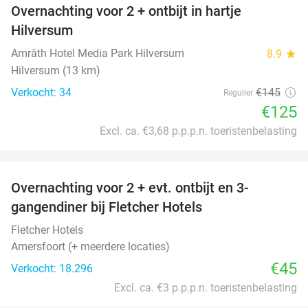
Overnachting voor 2 + ontbijt in hartje
14%
Hilversum
Amrâth Hotel Media Park Hilversum
8.9
star
Hilversum (13 km)
Verkocht: 34
€145
Regulier
€125
Excl. ca. €3,68 p.p.p.n. toeristenbelasting
favorite_border
Overnachting voor 2 + evt. ontbijt en 3-
gangendiner bij Fletcher Hotels
Fletcher Hotels
Amersfoort (+ meerdere locaties)
€45
Verkocht: 18.296
Excl. ca. €3 p.p.p.n. toeristenbelasting