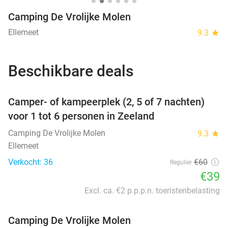
Camping De Vrolijke Molen
Ellemeet
9.3
star
Beschikbare deals
favorite_border
Camper- of kampeerplek (2, 5 of 7 nachten)
voor 1 tot 6 personen in Zeeland
Camping De Vrolijke Molen
9.3
star
Ellemeet
Verkocht: 36
€60
Regulier
€39
Excl. ca. €2 p.p.p.n. toeristenbelasting
Camping De Vrolijke Molen