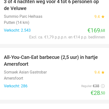
3 of 4 nachten weg voor 4 tot 6 personen op
de Veluwe
Summio Parc Heihaas
9.4
star
Putten (14 km)
€169
Verkocht: 2.543
,68
Excl. ca. €1,79 p.p.p.n. en €14 p.p. bedlinnen
favorite_border
All-You-Can-Eat barbecue (2,5 uur) in hartje
25%
Amersfoort
Somaek Asian Gastrobar
9.4
star
Amersfoort
Verkocht: 286
€38
Regulier
€28
,50
favorite_border