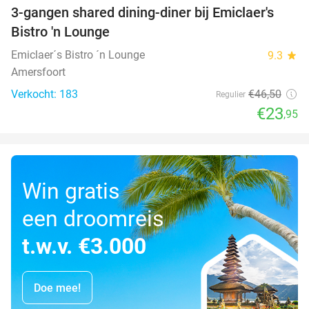
3-gangen shared dining-diner bij Emiclaer's
48%
Bistro 'n Lounge
Emiclaer´s Bistro ´n Lounge
9.3
star
Amersfoort
Verkocht: 183
€46
,50
Regulier
€23
,95
Win gratis
een droomreis
t.w.v. €3.000
Doe mee!