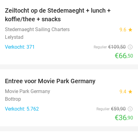
Zeiltocht op de Stedemaeght + lunch +
39%
koffie/thee + snacks
Stedemaeght Sailing Charters
9.6
star
Lelystad
Verkocht: 371
€109
,50
Regulier
€66
,50
favorite_border
Entree voor Movie Park Germany
38%
Movie Park Germany
9.4
star
Bottrop
Verkocht: 5.762
€59
,90
Regulier
€36
,90
favorite_border