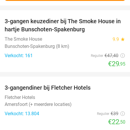
favorite_border
3-gangen keuzediner bij The Smoke House in
37%
hartje Bunschoten-Spakenburg
The Smoke House
9.9
star
Bunschoten-Spakenburg (8 km)
Verkocht: 161
€47
,40
Regulier
€29
,95
favorite_border
3-gangendiner bij Fletcher Hotels
42%
Fletcher Hotels
Amersfoort (+ meerdere locaties)
Verkocht: 13.804
€39
Regulier
€22
,50