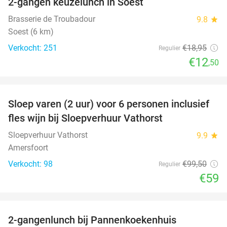
2-gangen keuzelunch in Soest
34%
Brasserie de Troubadour
9.8
star
Soest (6 km)
Verkocht: 251
€18
,95
Regulier
€12
,50
favorite_border
Sloep varen (2 uur) voor 6 personen inclusief
41%
fles wijn bij Sloepverhuur Vathorst
Sloepverhuur Vathorst
9.9
star
Amersfoort
Verkocht: 98
€99
,50
Regulier
€59
favorite_border
2-gangenlunch bij Pannenkoekenhuis
44%