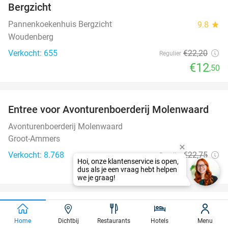
Bergzicht
Pannenkoekenhuis Bergzicht
9.8
star
Woudenberg
Verkocht: 655
€22
,20
Regulier
€12
,50
favorite_border
Entree voor Avonturenboerderij Molenwaard
27%
Avonturenboerderij Molenwaard
Groot-Ammers
Verkocht: 8.768
€22
,75
Regulier
Hoi, onze klantenservice is open,
€16
,50
dus als je een vraag hebt helpen
we je graag!
favorite_border
(Duo) hairplaybehandeling of Japanese head
38%
Home
Dichtbij
Restaurants
Hotels
Menu
spa