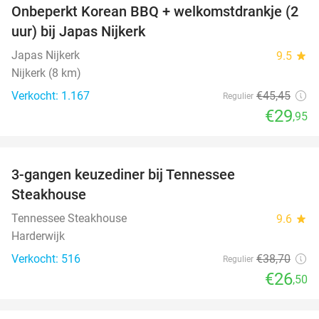
Onbeperkt Korean BBQ + welkomstdrankje (2
34%
uur) bij Japas Nijkerk
Japas Nijkerk
9.5
star
Nijkerk (8 km)
Verkocht: 1.167
€45
,45
Regulier
€29
,95
favorite_border
3-gangen keuzediner bij Tennessee
32%
Steakhouse
Tennessee Steakhouse
9.6
star
Harderwijk
Verkocht: 516
€38
,70
Regulier
€26
,50
favorite_border