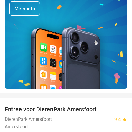
Meer info
favorite_border
Entree voor DierenPark Amersfoort
24%
DierenPark Amersfoort
9.4
star
Amersfoort