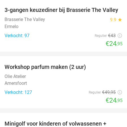
3-gangen keuzediner bij Brasserie The Valley
42%
Brasserie The Valley
9.9
star
Ermelo
Verkocht: 97
€43
Regulier
€24
,95
favorite_border
Workshop parfum maken (2 uur)
50%
Olie Atelier
Amersfoort
Verkocht: 127
€49
,95
Regulier
€24
,95
favorite_border
Minigolf voor kinderen of volwassenen +
39%