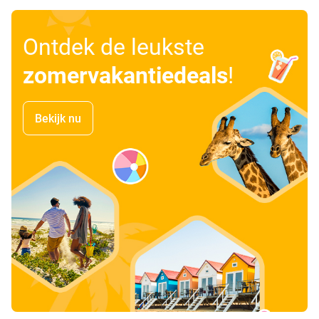
Ontdek de leukste
zomervakantiedeals
!
Bekijk nu