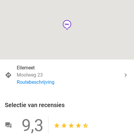
hotel
Ellemeet
Moolweg 23
Routebeschrijving
Selectie van recensies
9,3