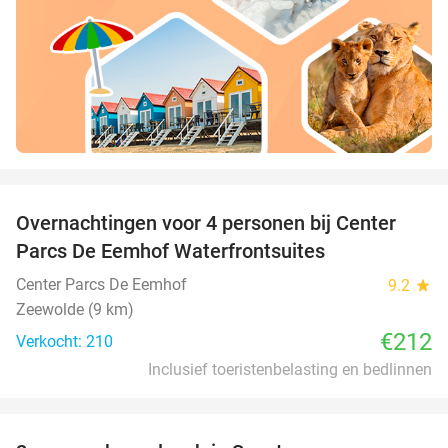
favorite_border
Overnachtingen voor 4 personen bij Center
Parcs De Eemhof Waterfrontsuites
Center Parcs De Eemhof
9.2
star
Zeewolde (9 km)
€212
Verkocht: 210
Inclusief toeristenbelasting en bedlinnen
favorite_border