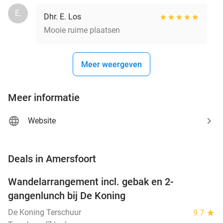
E.
Dhr. E. Los
Mooie ruime plaatsen
Meer weergeven
Meer informatie
Website
favorite_border
Deals in Amersfoort
Wandelarrangement incl. gebak en 2-
36%
NEW
gangenlunch bij De Koning
TODAY
De Koning Terschuur
9.7
star