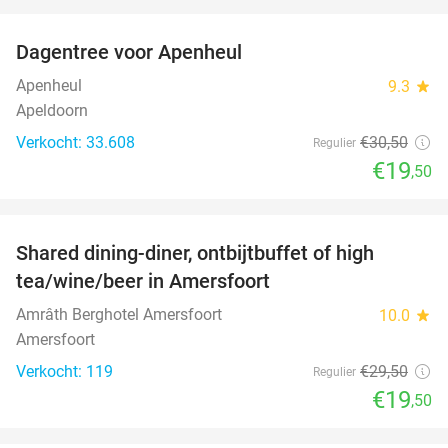
favorite_border
Dagentree voor Apenheul
36%
Apenheul
9.3
star
Apeldoorn
Verkocht: 33.608
€30
,50
Regulier
€19
,50
favorite_border
Shared dining-diner, ontbijtbuffet of high
34%
tea/wine/beer in Amersfoort
Amrâth Berghotel Amersfoort
10.0
star
Amersfoort
Verkocht: 119
€29
,50
Regulier
€19
,50
favorite_border