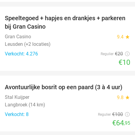
favorite_border
Speeltegoed + hapjes en drankjes + parkeren
50%
bij Gran Casino
Gran Casino
9.4
star
Leusden (+2 locaties)
Verkocht: 4.276
€20
Regulier
€10
favorite_border
Avontuurlijke bosrit op een paard (3 à 4 uur)
35%
Stal Kuijper
9.8
star
Langbroek (14 km)
Verkocht: 8
€100
Regulier
€64
,95
favorite_border