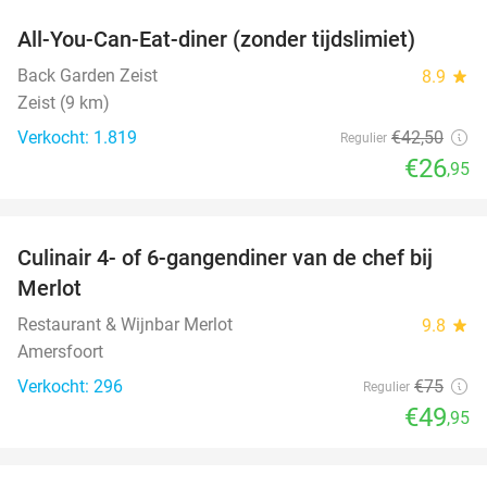
All-You-Can-Eat-diner (zonder tijdslimiet)
37%
Back Garden Zeist
8.9
star
Zeist (9 km)
Verkocht: 1.819
€42
,50
Regulier
€26
,95
favorite_border
Culinair 4- of 6-gangendiner van de chef bij
33%
Merlot
Restaurant & Wijnbar Merlot
9.8
star
Amersfoort
Verkocht: 296
€75
Regulier
€49
,95
favorite_border