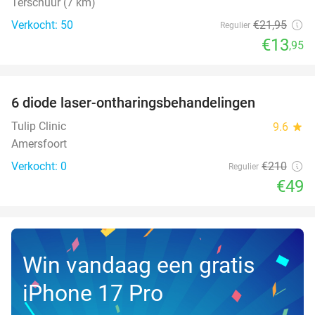
Terschuur (7 km)
Verkocht: 50
€21
,95
Regulier
€13
,95
favorite_border
6 diode laser-ontharingsbehandelingen
77%
NEW
TODAY
Tulip Clinic
9.6
star
Amersfoort
Verkocht: 0
€210
Regulier
€49
Win vandaag een gratis
iPhone 17 Pro