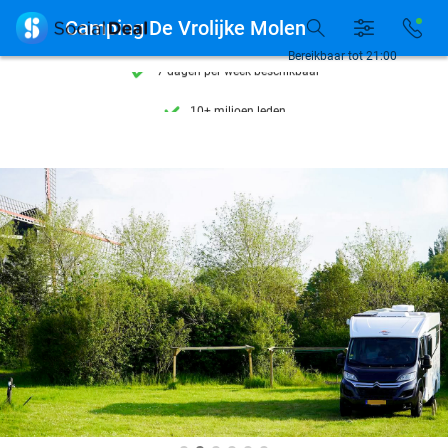
Ontdek 15.000+ deals

Camping De Vrolijke Molen
7 dagen per week beschikbaar
Bereikbaar tot 21:00
10+ miljoen leden
9,4
op basis van
206.226 reviews
Ontdek 15.000+ deals
7 dagen per week beschikbaar
10+ miljoen leden