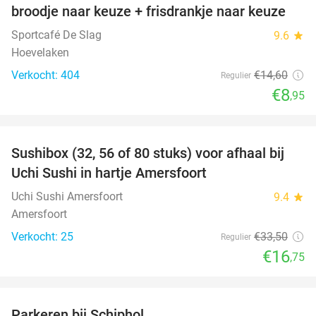
broodje naar keuze + frisdrankje naar keuze
Sportcafé De Slag
9.6
star
Hoevelaken
Verkocht: 404
€14
,60
Regulier
€8
,95
favorite_border
Sushibox (32, 56 of 80 stuks) voor afhaal bij
50%
Uchi Sushi in hartje Amersfoort
Uchi Sushi Amersfoort
9.4
star
Amersfoort
Verkocht: 25
€33
,50
Regulier
€16
,75
favorite_border
Parkeren bij Schiphol