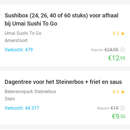
favorite_border
Sushibox (24, 26, 40 of 60 stuks) voor afhaal
48%
bij Umai Sushi To Go
Umai Sushi To Go
9.5
star
Amersfoort
Verkocht: 479
€24
,95
Regulier
€12
,95
favorite_border
Dagentree voor het Steinerbos + friet en saus
37%
Belevenispark Steinerbos
8.9
star
Stein
Verkocht: 44.377
€15
Regulier
€9
,50
favorite_border