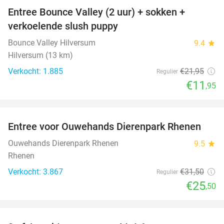
Entree Bounce Valley (2 uur) + sokken +
46%
verkoelende slush puppy
Bounce Valley Hilversum
9.4
star
Hilversum (13 km)
Verkocht: 1.885
€21
,95
Regulier
€11
,95
favorite_border
Entree voor Ouwehands Dierenpark Rhenen
19%
Ouwehands Dierenpark Rhenen
9.5
star
Rhenen
Verkocht: 3.867
€31
,50
Regulier
€25
,50
favorite_border