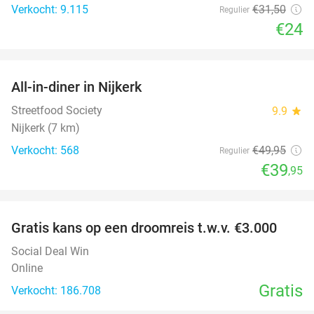
Verkocht: 9.115
€31
,50
Regulier
€24
favorite_border
All-in-diner in Nijkerk
20%
Streetfood Society
9.9
star
Nijkerk (7 km)
Verkocht: 568
€49
,95
Regulier
€39
,95
favorite_border
Gratis kans op een droomreis t.w.v. €3.000
Social Deal Win
Online
Gratis
Verkocht: 186.708