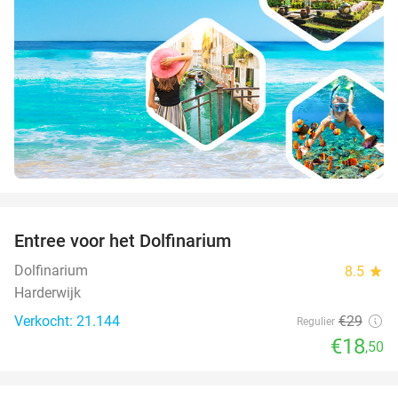
favorite_border
Entree voor het Dolfinarium
36%
Dolfinarium
8.5
star
Harderwijk
Verkocht: 21.144
€29
Regulier
€18
,50
favorite_border