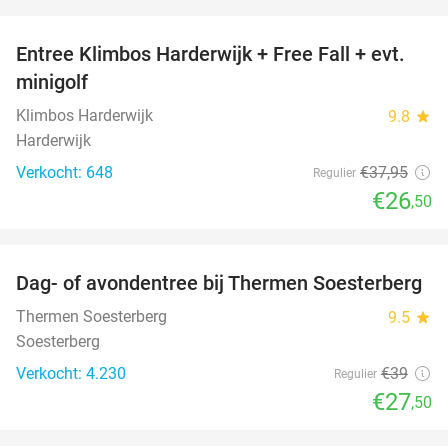
favorite_border
Entree Klimbos Harderwijk + Free Fall + evt.
30%
minigolf
Klimbos Harderwijk
9.8
star
Harderwijk
Verkocht: 648
€37
,95
Regulier
€26
,50
favorite_border
Dag- of avondentree bij Thermen Soesterberg
29%
Thermen Soesterberg
9.5
star
Soesterberg
Verkocht: 4.230
€39
Regulier
€27
,50
favorite_border