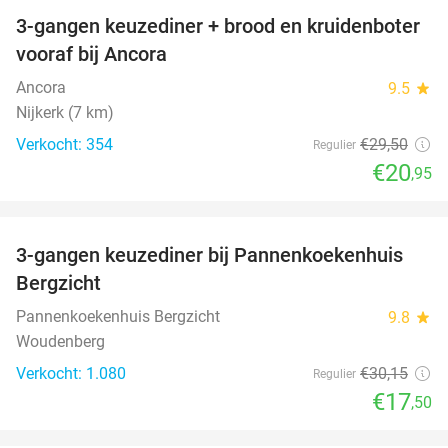
3-gangen keuzediner + brood en kruidenboter
29%
vooraf bij Ancora
Ancora
9.5
star
Nijkerk (7 km)
Verkocht: 354
€29
,50
Regulier
€20
,95
favorite_border
3-gangen keuzediner bij Pannenkoekenhuis
42%
Bergzicht
Pannenkoekenhuis Bergzicht
9.8
star
Woudenberg
Verkocht: 1.080
€30
,15
Regulier
€17
,50