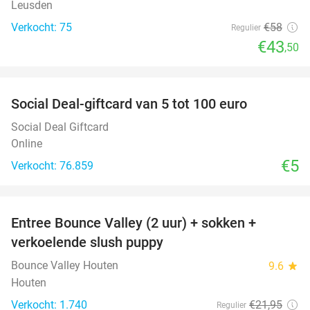
Leusden
Verkocht: 75
€58
Regulier
€43
,50
favorite_border
Social Deal-giftcard van 5 tot 100 euro
Social Deal Giftcard
Online
€5
Verkocht: 76.859
favorite_border
Entree Bounce Valley (2 uur) + sokken +
46%
verkoelende slush puppy
Bounce Valley Houten
9.6
star
Houten
Verkocht: 1.740
€21
,95
Regulier