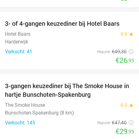
favorite_border
3- of 4-gangen keuzediner bij Hotel Baars
45%
Hotel Baars
9.9
star
Harderwijk
Verkocht: 41
€49
,30
Regulier
€26
,95
favorite_border
3-gangen keuzediner bij The Smoke House in
37%
hartje Bunschoten-Spakenburg
The Smoke House
9.9
star
Bunschoten-Spakenburg (8 km)
Verkocht: 145
€47
,40
Regulier
€29
,95