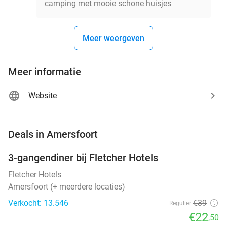
camping met mooie schone huisjes
Meer weergeven
Meer informatie
Website
favorite_border
Deals in Amersfoort
3-gangendiner bij Fletcher Hotels
42%
Fletcher Hotels
Amersfoort (+ meerdere locaties)
Verkocht: 13.546
€39
Regulier
€22
,50