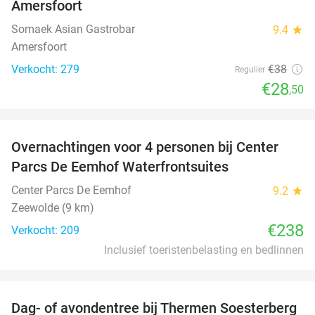
Amersfoort
Somaek Asian Gastrobar
9.4
star
Amersfoort
Verkocht: 279
€38
Regulier
€28
,50
favorite_border
Overnachtingen voor 4 personen bij Center
Parcs De Eemhof Waterfrontsuites
Center Parcs De Eemhof
9.2
star
Zeewolde (9 km)
€238
Verkocht: 209
Inclusief toeristenbelasting en bedlinnen
favorite_border
Dag- of avondentree bij Thermen Soesterberg
29%