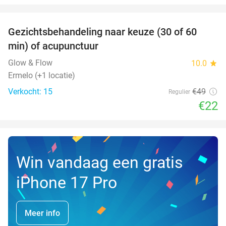
favorite_border
Gezichtsbehandeling naar keuze (30 of 60
55%
NEW
min) of acupunctuur
TODAY
Glow & Flow
10.0
star
Ermelo (+1 locatie)
Verkocht: 15
€49
Regulier
€22
Win vandaag een gratis
iPhone 17 Pro
Meer info