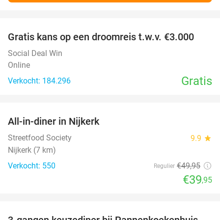
favorite_border
Gratis kans op een droomreis t.w.v. €3.000
Social Deal Win
Online
Gratis
Verkocht: 184.296
favorite_border
All-in-diner in Nijkerk
20%
Streetfood Society
9.9
star
Nijkerk (7 km)
Verkocht: 550
€49
,95
Regulier
€39
,95
favorite_border
3-gangen keuzediner bij Pannenkoekenhuis