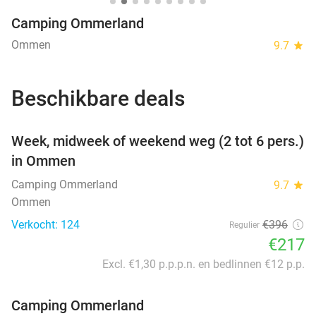
Camping Ommerland
Ommen
9.7
star
Beschikbare deals
favorite_border
Week, midweek of weekend weg (2 tot 6 pers.)
in Ommen
Camping Ommerland
9.7
star
Ommen
Verkocht: 124
€396
Regulier
€217
Excl. €1,30 p.p.p.n. en bedlinnen €12 p.p.
Camping Ommerland