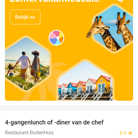
Bekijk nu
favorite_border
4-gangenlunch of -diner van de chef
25%
Restaurant BuitenHuis
8.6
star