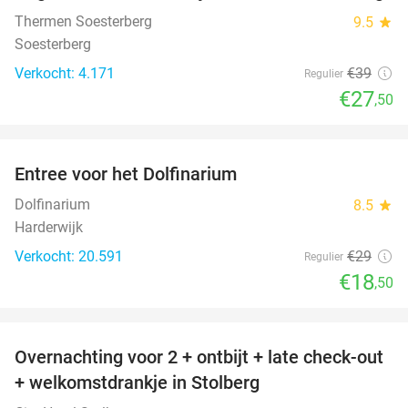
Thermen Soesterberg
9.5
star
Soesterberg
Verkocht: 4.171
€39
Regulier
€27
,50
favorite_border
Entree voor het Dolfinarium
36%
Dolfinarium
8.5
star
Harderwijk
Verkocht: 20.591
€29
Regulier
€18
,50
favorite_border
Overnachting voor 2 + ontbijt + late check-out
33%
+ welkomstdrankje in Stolberg