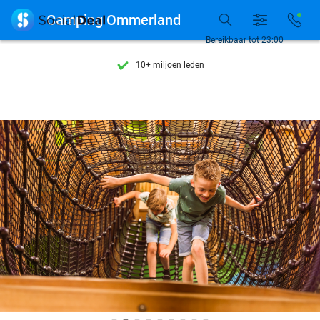
Ontdek 15.000+ deals

Camping Ommerland
7 dagen per week beschikbaar
Bereikbaar tot 23:00
10+ miljoen leden
9,4
op basis van
206.011 reviews
Ontdek 15.000+ deals
7 dagen per week beschikbaar
10+ miljoen leden