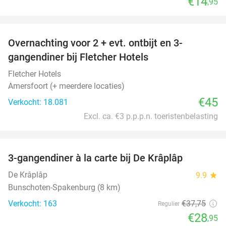
€14
,95
favorite_border
Overnachting voor 2 + evt. ontbijt en 3-
gangendiner bij Fletcher Hotels
Fletcher Hotels
Amersfoort (+ meerdere locaties)
€45
Verkocht: 18.081
Excl. ca. €3 p.p.p.n. toeristenbelasting
favorite_border
3-gangendiner à la carte bij De Krâplâp
23%
De Krâplâp
9.9
star
Bunschoten-Spakenburg (8 km)
Verkocht: 163
€37
,75
Regulier
€28
,95