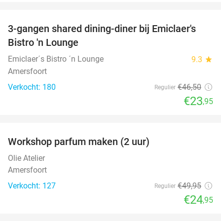
favorite_border
3-gangen shared dining-diner bij Emiclaer's
48%
Bistro 'n Lounge
Emiclaer´s Bistro ´n Lounge
9.3
star
Amersfoort
Verkocht: 180
€46
,50
Regulier
€23
,95
favorite_border
Workshop parfum maken (2 uur)
50%
Olie Atelier
Amersfoort
Verkocht: 127
€49
,95
Regulier
€24
,95
favorite_border