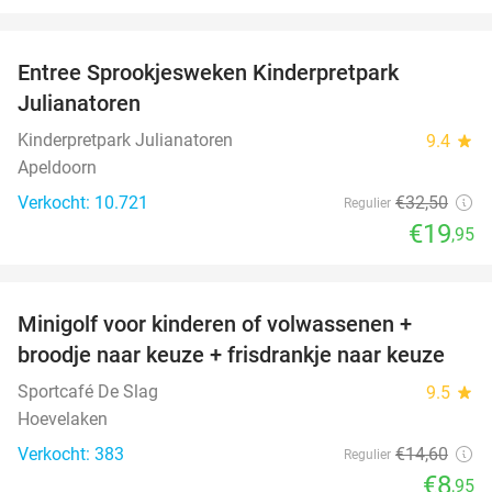
favorite_border
Entree Sprookjesweken Kinderpretpark
39%
Julianatoren
Kinderpretpark Julianatoren
9.4
star
Apeldoorn
Verkocht: 10.721
€32
,50
Regulier
€19
,95
favorite_border
Minigolf voor kinderen of volwassenen +
39%
broodje naar keuze + frisdrankje naar keuze
Sportcafé De Slag
9.5
star
Hoevelaken
Verkocht: 383
€14
,60
Regulier
€8
,95