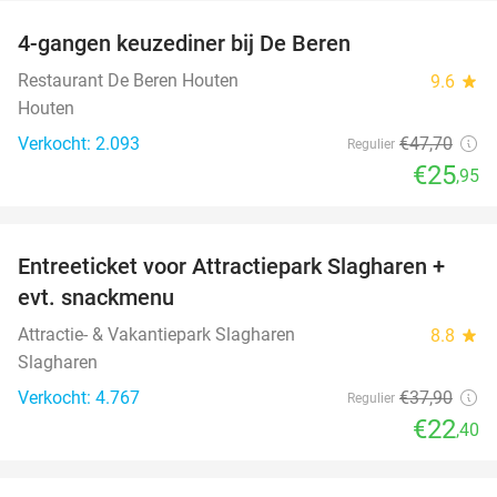
4-gangen keuzediner bij De Beren
46%
Restaurant De Beren Houten
9.6
star
Houten
Verkocht: 2.093
€47
,70
Regulier
€25
,95
favorite_border
Entreeticket voor Attractiepark Slagharen +
41%
evt. snackmenu
Attractie- & Vakantiepark Slagharen
8.8
star
Slagharen
Verkocht: 4.767
€37
,90
Regulier
€22
,40
favorite_border