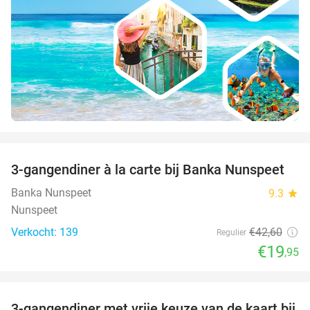
favorite_border
3-gangendiner à la carte bij Banka Nunspeet
53%
Banka Nunspeet
9.3
star
Nunspeet
Verkocht: 139
€42
,60
Regulier
€19
,95
favorite_border
3-gangendiner met vrije keuze van de kaart bij