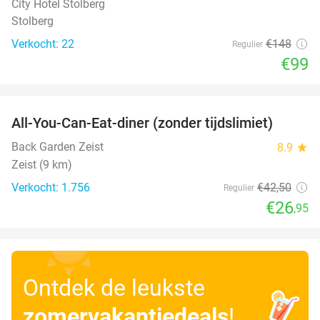
City Hotel Stolberg
Stolberg
Verkocht: 22
€148
Regulier
€99
favorite_border
All-You-Can-Eat-diner (zonder tijdslimiet)
37%
Back Garden Zeist
8.9
star
Zeist (9 km)
Verkocht: 1.756
€42
,50
Regulier
€26
,95
Ontdek de leukste
zomervakantiedeals
!