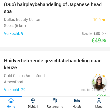
(Duo) hairplaybehandeling of Japanese head
38%
spa
Dallas Beauty Center
10.0
star
Soest (6 km)
Verkocht: 9
€80
Regulier
€49
,95
favorite_border
Huidverbeterende gezichtsbehandeling naar
88%
keuze
Gold Clinics Amersfoort
8.8
star
Amersfoort
Verkocht: 29
€195
Regulier
€24
favorite_border
Home
Dichtbij
Restaurants
Hotels
Menu