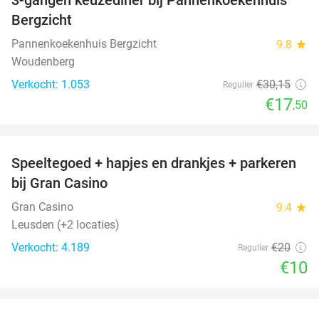
42%
Bergzicht
Pannenkoekenhuis Bergzicht
9.8
star
Woudenberg
Verkocht: 1.053
€30
,15
Regulier
€17
,50
favorite_border
Speeltegoed + hapjes en drankjes + parkeren
50%
bij Gran Casino
Gran Casino
9.4
star
Leusden (+2 locaties)
Verkocht: 4.189
€20
Regulier
€10
favorite_border