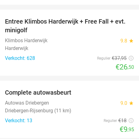
favorite_border
Entree Klimbos Harderwijk + Free Fall + evt.
30%
minigolf
Klimbos Harderwijk
9.8
star
Harderwijk
Verkocht: 628
€37
,95
Regulier
€26
,50
favorite_border
Complete autowasbeurt
45%
NEW
TODAY
Autowas Driebergen
9.0
star
Driebergen-Rijsenburg (11 km)
Verkocht: 13
€18
Regulier
€9
,95