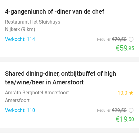
4-gangenlunch of -diner van de chef
25%
Restaurant Het Sluishuys
Nijkerk (9 km)
Verkocht: 114
€79
,50
Regulier
€59
,95
favorite_border
Shared dining-diner, ontbijtbuffet of high
34%
tea/wine/beer in Amersfoort
Amrâth Berghotel Amersfoort
10.0
star
Amersfoort
Verkocht: 110
€29
,50
Regulier
€19
,50
favorite_border