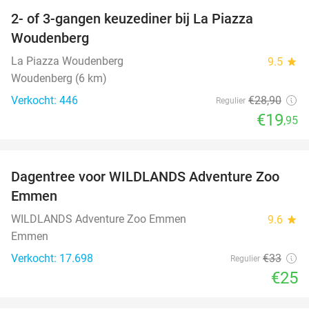
2- of 3-gangen keuzediner bij La Piazza
31%
Woudenberg
La Piazza Woudenberg
9.5
star
Woudenberg (6 km)
Verkocht: 446
€28
,90
Regulier
€19
,95
favorite_border
Dagentree voor WILDLANDS Adventure Zoo
24%
Emmen
WILDLANDS Adventure Zoo Emmen
9.6
star
Emmen
Verkocht: 17.698
€33
Regulier
€25
favorite_border