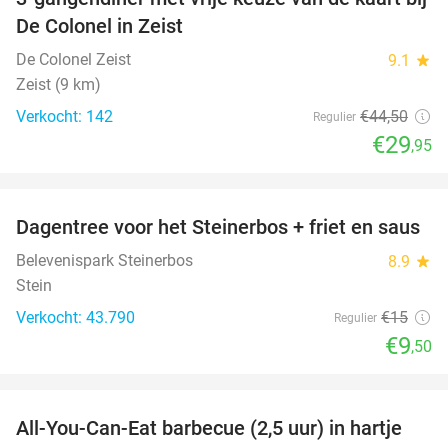
33%
De Colonel in Zeist
De Colonel Zeist
9.1
star
Zeist (9 km)
Verkocht: 142
€44
,50
Regulier
€29
,95
favorite_border
Dagentree voor het Steinerbos + friet en saus
37%
Belevenispark Steinerbos
8.9
star
Stein
Verkocht: 43.790
€15
Regulier
€9
,50
favorite_border
All-You-Can-Eat barbecue (2,5 uur) in hartje
25%