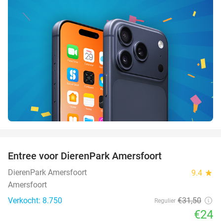
favorite_border
Entree voor DierenPark Amersfoort
24%
DierenPark Amersfoort
9.4
star
Amersfoort
Verkocht: 8.750
€31
,50
Regulier
€24