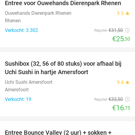
Entree voor Ouwehands Dierenpark Rhenen
19%
Ouwehands Dierenpark Rhenen
9.5
star
Rhenen
Verkocht: 3.302
€31
,50
Regulier
€25
,50
favorite_border
Sushibox (32, 56 of 80 stuks) voor afhaal bij
50%
Uchi Sushi in hartje Amersfoort
Uchi Sushi Amersfoort
9.4
star
Amersfoort
Verkocht: 19
€33
,50
Regulier
€16
,75
favorite_border
Entree Bounce Valley (2 uur) + sokken +
46%