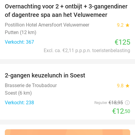
Overnachting voor 2 + ontbijt + 3-gangendiner
of dagentree spa aan het Veluwemeer
Postillion Hotel Amersfoort Veluwemeer
9.2
star
Putten (12 km)
€125
Verkocht: 367
Excl. ca. €2,11 p.p.p.n. toeristenbelasting
favorite_border
2-gangen keuzelunch in Soest
34%
Brasserie de Troubadour
9.8
star
Soest (6 km)
Verkocht: 238
€18
,95
Regulier
€12
,50