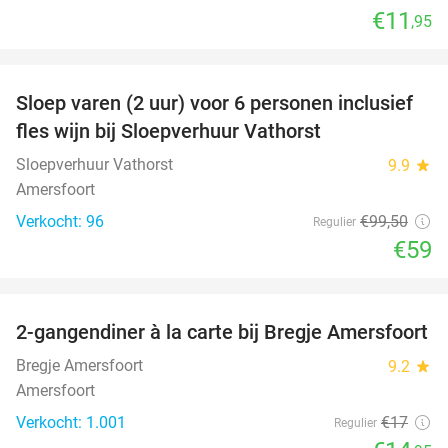
€11
,95
favorite_border
Sloep varen (2 uur) voor 6 personen inclusief
41%
fles wijn bij Sloepverhuur Vathorst
Sloepverhuur Vathorst
9.9
star
Amersfoort
Verkocht: 96
€99
,50
Regulier
€59
favorite_border
2-gangendiner à la carte bij Bregje Amersfoort
12%
Bregje Amersfoort
9.2
star
Amersfoort
Verkocht: 1.001
€17
Regulier