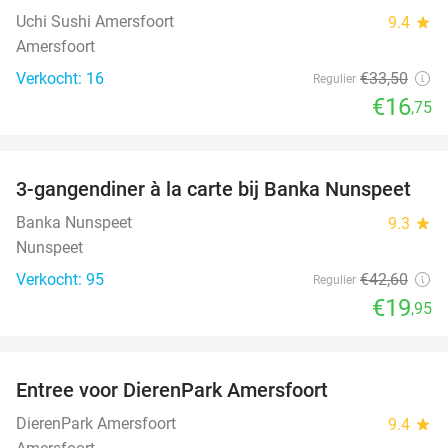
Uchi Sushi Amersfoort
9.4
star
Amersfoort
Verkocht: 16
€33
,50
Regulier
€16
,75
favorite_border
3-gangendiner à la carte bij Banka Nunspeet
53%
NEW
TODAY
Banka Nunspeet
9.3
star
Nunspeet
Verkocht: 95
€42
,60
Regulier
€19
,95
favorite_border
Entree voor DierenPark Amersfoort
24%
DierenPark Amersfoort
9.4
star