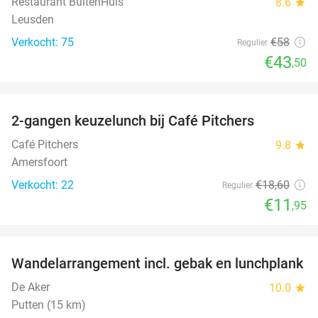
Restaurant BuitenHuis
8.6
star
Leusden
Verkocht: 75
€58
Regulier
€43
,50
favorite_border
2-gangen keuzelunch bij Café Pitchers
36%
Café Pitchers
9.8
star
Amersfoort
Verkocht: 22
€18
,60
Regulier
€11
,95
favorite_border
Wandelarrangement incl. gebak en lunchplank
33%
De Aker
10.0
star
Putten (15 km)