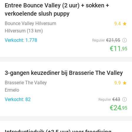
Entree Bounce Valley (2 uur) + sokken +
46%
verkoelende slush puppy
Bounce Valley Hilversum
9.4
star
Hilversum (13 km)
Verkocht: 1.778
€21
,95
Regulier
€11
,95
favorite_border
3-gangen keuzediner bij Brasserie The Valley
42%
Brasserie The Valley
9.9
star
Ermelo
Verkocht: 82
€43
Regulier
€24
,95
favorite_border
Introductieduik (±3,5 uur) voor freediving,