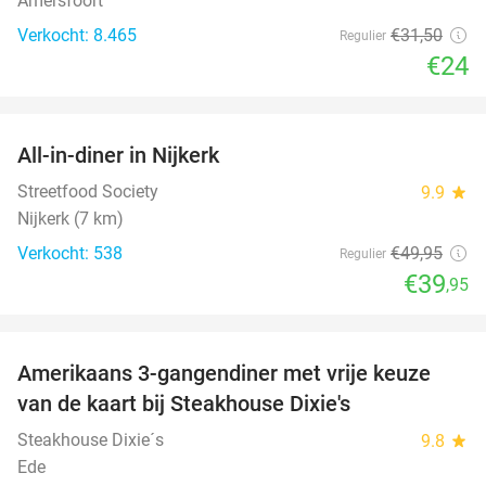
Amersfoort
Verkocht: 8.465
€31
,50
Regulier
€24
favorite_border
All-in-diner in Nijkerk
20%
Streetfood Society
9.9
star
Nijkerk (7 km)
Verkocht: 538
€49
,95
Regulier
€39
,95
favorite_border
Amerikaans 3-gangendiner met vrije keuze
15%
NEW
van de kaart bij Steakhouse Dixie's
TODAY
Steakhouse Dixie´s
9.8
star
Ede