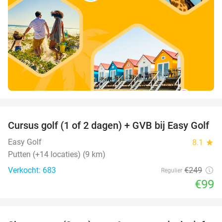
favorite_border
Cursus golf (1 of 2 dagen) + GVB bij Easy Golf
60%
Easy Golf
8.1
star
Putten (+14 locaties) (9 km)
Verkocht: 683
€249
Regulier
€99
favorite_border