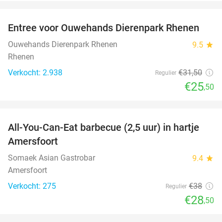
favorite_border
Entree voor Ouwehands Dierenpark Rhenen
19%
Ouwehands Dierenpark Rhenen
9.5
star
Rhenen
Verkocht: 2.938
€31
,50
Regulier
€25
,50
favorite_border
All-You-Can-Eat barbecue (2,5 uur) in hartje
25%
Amersfoort
Somaek Asian Gastrobar
9.4
star
Amersfoort
Verkocht: 275
€38
Regulier
€28
,50
favorite_border