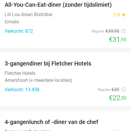
All-You-Can-Eat-diner (zonder tijdslimiet)
20%
Lili Lou Asian Bistrobar
9.8
star
Ermelo
Verkocht: 872
€39
,95
Regulier
€31
,95
favorite_border
3-gangendiner bij Fletcher Hotels
42%
Fletcher Hotels
Amersfoort (+ meerdere locaties)
Verkocht: 13.458
€39
Regulier
€22
,50
favorite_border
4-gangenlunch of -diner van de chef
25%