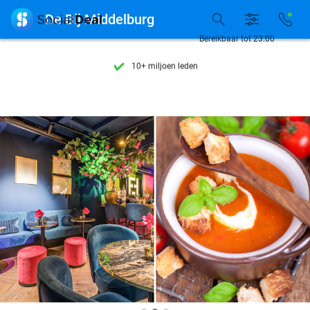
Ontdek 15.000+ deals

De Bij Middelburg
7 dagen per week beschikbaar
Bereikbaar tot 23:00
10+ miljoen leden
9,4
op basis van
205.916 reviews
Ontdek 15.000+ deals
7 dagen per week beschikbaar
10+ miljoen leden