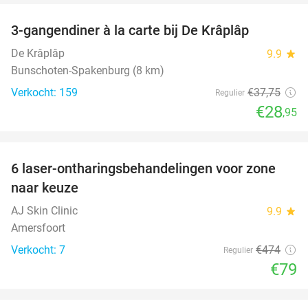
3-gangendiner à la carte bij De Krâplâp
23%
De Krâplâp
9.9
star
Bunschoten-Spakenburg (8 km)
Verkocht: 159
€37
,75
Regulier
€28
,95
favorite_border
6 laser-ontharingsbehandelingen voor zone
83%
naar keuze
AJ Skin Clinic
9.9
star
Amersfoort
Verkocht: 7
€474
Regulier
€79
favorite_border