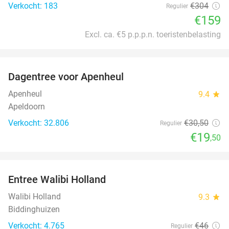
Verkocht: 183
€304
Regulier
€159
Excl. ca. €5 p.p.p.n. toeristenbelasting
favorite_border
Dagentree voor Apenheul
36%
Apenheul
9.4
star
Apeldoorn
Verkocht: 32.806
€30
,50
Regulier
€19
,50
favorite_border
Entree Walibi Holland
25%
Walibi Holland
9.3
star
Biddinghuizen
Verkocht: 4.765
€46
Regulier