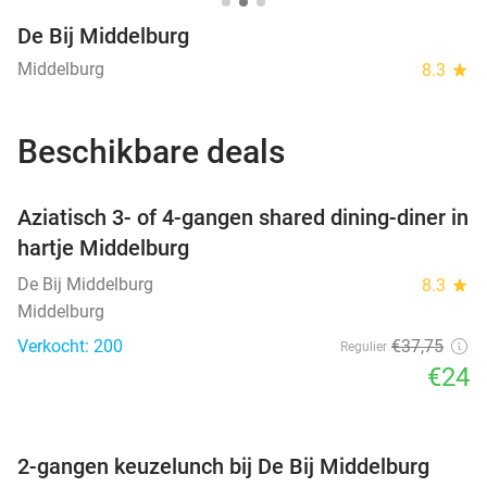
De Bij Middelburg
Middelburg
8.3
star
Beschikbare deals
favorite_border
Aziatisch 3- of 4-gangen shared dining-diner in
hartje Middelburg
De Bij Middelburg
8.3
star
Middelburg
Verkocht: 200
€37
,75
Regulier
€24
favorite_border
2-gangen keuzelunch bij De Bij Middelburg