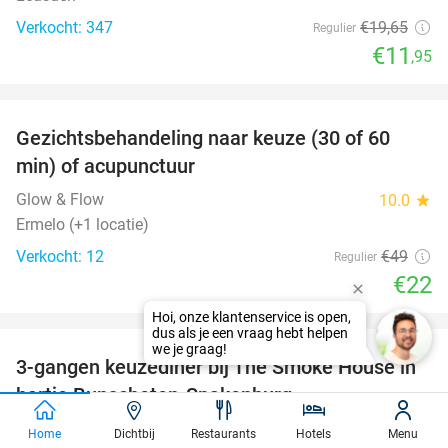
Verkocht: 347
€19
,65
Regulier
€11
,95
favorite_border
Gezichtsbehandeling naar keuze (30 of 60
55%
min) of acupunctuur
Glow & Flow
10.0
star
Ermelo (+1 locatie)
Verkocht: 12
€49
Regulier
€22
favorite_border
3-gangen keuzediner bij The Smoke House in
37%
hartje Bunschoten-Spakenburg
The Smoke House
9.9
star
Home
Dichtbij
Restaurants
Hotels
Menu