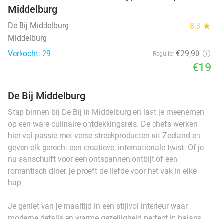
Middelburg
De Bij Middelburg
8.3
star
Middelburg
Verkocht: 29
€29
,90
Regulier
€19
De Bij Middelburg
Stap binnen bij De Bij in Middelburg en laat je meenemen
op een ware culinaire ontdekkingsreis. De chefs werken
hier vol passie met verse streekproducten uit Zeeland en
geven elk gerecht een creatieve, internationale twist. Of je
nu aanschuift voor een ontspannen ontbijt of een
romantisch diner, je proeft de liefde voor het vak in elke
hap.
Je geniet van je maaltijd in een stijlvol interieur waar
moderne details en warme gezelligheid perfect in balans