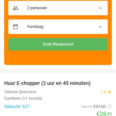
Zoek Restaurant
favorite_border
Huur E-chopper (2 uur en 45 minuten)
28%
Veluwe Specialist
7.8
star
Garderen (+1 locatie)
Verkocht: 627
€37
,50
Regulier
€26
,95