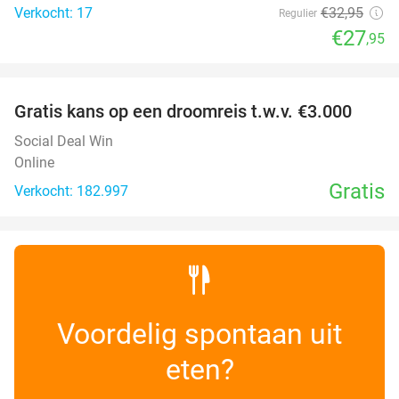
Verkocht: 17
€32
,95
Regulier
€27
,95
favorite_border
Gratis kans op een droomreis t.w.v. €3.000
Social Deal Win
Online
Gratis
Verkocht: 182.997
Voordelig spontaan uit
eten?