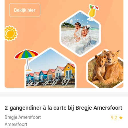
Bekijk hier
favorite_border
2-gangendiner à la carte bij Bregje Amersfoort
12%
Bregje Amersfoort
9.2
star
Amersfoort