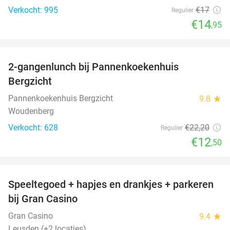
Verkocht: 995
€17
Regulier
€14
,95
favorite_border
2-gangenlunch bij Pannenkoekenhuis
44%
Bergzicht
Pannenkoekenhuis Bergzicht
9.8
star
Woudenberg
Verkocht: 628
€22
,20
Regulier
€12
,50
favorite_border
Speeltegoed + hapjes en drankjes + parkeren
50%
bij Gran Casino
Gran Casino
9.4
star
Leusden (+2 locaties)