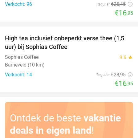
Verkocht: 96
€25
,45
Regulier
€16
,95
favorite_border
High tea inclusief onbeperkt verse thee (1,5
41%
uur) bij Sophias Coffee
Sophias Coffee
9.6
star
Barneveld (10 km)
Verkocht: 14
€28
,95
Regulier
€16
,95
Ontdek de beste
vakantie
deals in eigen land
!