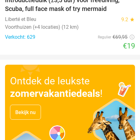
73%
Scuba, full face mask of try mermaid
Liberté et Bleu
9.2
star
Voorthuizen (+4 locaties) (12 km)
Verkocht: 629
€69
,95
Regulier
€19
Ontdek de leukste
zomervakantiedeals
!
Bekijk nu