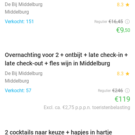
De Bij Middelburg
8.3
star
Middelburg
Verkocht: 151
€16
,45
Regulier
€9
,50
favorite_border
Overnachting voor 2 + ontbijt + late check-in +
late check-out + fles wijn in Middelburg
De Bij Middelburg
8.3
star
Middelburg
Verkocht: 57
€246
Regulier
€119
Excl. ca. €2,75 p.p.p.n. toeristenbelasting
favorite_border
2 cocktails naar keuze + hapjes in hartje