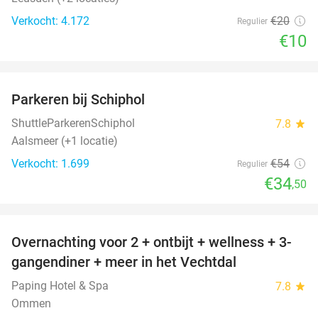
Verkocht: 4.172
€20
Regulier
€10
favorite_border
Parkeren bij Schiphol
36%
ShuttleParkerenSchiphol
7.8
star
Aalsmeer (+1 locatie)
Verkocht: 1.699
€54
Regulier
€34
,50
favorite_border
Overnachting voor 2 + ontbijt + wellness + 3-
48%
gangendiner + meer in het Vechtdal
Paping Hotel & Spa
7.8
star
Ommen