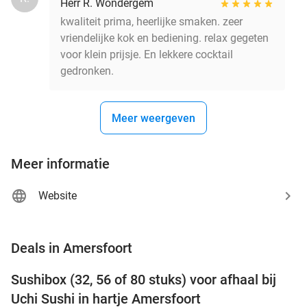
Herr R. Wondergem
kwaliteit prima, heerlijke smaken. zeer
vriendelijke kok en bediening. relax gegeten
voor klein prijsje. En lekkere cocktail
gedronken.
Meer weergeven
Meer informatie
Website
favorite_border
Deals in Amersfoort
Sushibox (32, 56 of 80 stuks) voor afhaal bij
50%
NEW
Uchi Sushi in hartje Amersfoort
TODAY