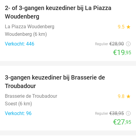
2- of 3-gangen keuzediner bij La Piazza
31%
Woudenberg
La Piazza Woudenberg
9.5
star
Woudenberg (6 km)
Verkocht: 446
€28
,90
Regulier
€19
,95
favorite_border
3-gangen keuzediner bij Brasserie de
28%
Troubadour
Brasserie de Troubadour
9.8
star
Soest (6 km)
Verkocht: 96
€38
,95
Regulier
€27
,95
favorite_border