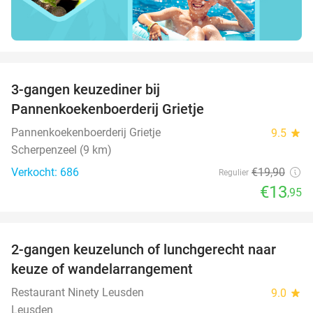
favorite_border
3-gangen keuzediner bij
30%
Pannenkoekenboerderij Grietje
Pannenkoekenboerderij Grietje
9.5
star
Scherpenzeel (9 km)
Verkocht: 686
€19
,90
Regulier
€13
,95
favorite_border
2-gangen keuzelunch of lunchgerecht naar
39%
keuze of wandelarrangement
Restaurant Ninety Leusden
9.0
star
Leusden