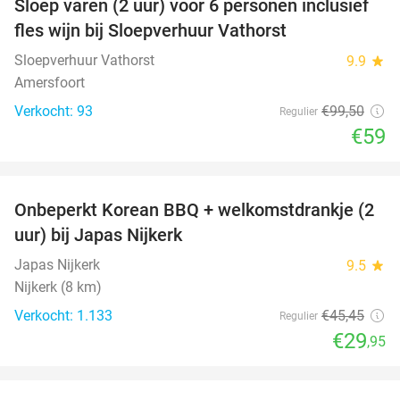
Sloep varen (2 uur) voor 6 personen inclusief
41%
fles wijn bij Sloepverhuur Vathorst
Sloepverhuur Vathorst
9.9
star
Amersfoort
Verkocht: 93
€99
,50
Regulier
€59
favorite_border
Onbeperkt Korean BBQ + welkomstdrankje (2
34%
uur) bij Japas Nijkerk
Japas Nijkerk
9.5
star
Nijkerk (8 km)
Verkocht: 1.133
€45
,45
Regulier
€29
,95
favorite_border