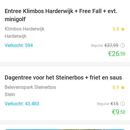
Entree Klimbos Harderwijk + Free Fall + evt.
30%
minigolf
Klimbos Harderwijk
9.8
star
Harderwijk
Verkocht: 594
€37
,95
Regulier
€26
,50
favorite_border
Dagentree voor het Steinerbos + friet en saus
37%
Belevenispark Steinerbos
8.9
star
Stein
Verkocht: 43.483
€15
Regulier
€9
,50