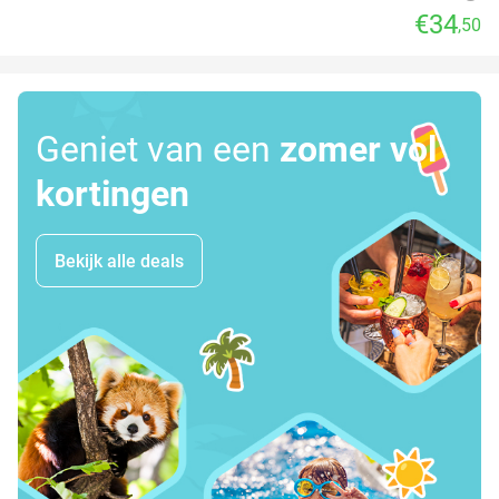
€34
,50
Geniet van een
zomer vol
kortingen
Bekijk alle deals