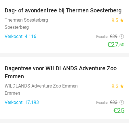
Dag- of avondentree bij Thermen Soesterberg
29%
Thermen Soesterberg
9.5
star
Soesterberg
Verkocht: 4.116
€39
Regulier
€27
,50
favorite_border
Dagentree voor WILDLANDS Adventure Zoo
24%
Emmen
WILDLANDS Adventure Zoo Emmen
9.6
star
Emmen
Verkocht: 17.193
€33
Regulier
€25
favorite_border