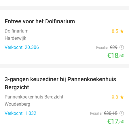
favorite_border
Entree voor het Dolfinarium
36%
Dolfinarium
8.5
star
Harderwijk
Verkocht: 20.306
€29
Regulier
€18
,50
favorite_border
3-gangen keuzediner bij Pannenkoekenhuis
42%
Bergzicht
Pannenkoekenhuis Bergzicht
9.8
star
Woudenberg
Verkocht: 1.032
€30
,15
Regulier
€17
,50