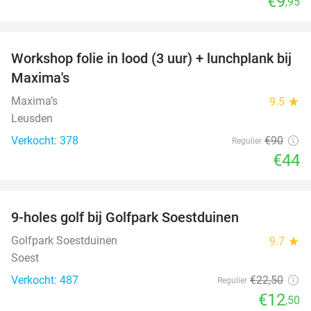
€9
,95
favorite_border
Workshop folie in lood (3 uur) + lunchplank bij
51%
Maxima's
Maxima’s
9.5
star
Leusden
Verkocht: 378
€90
Regulier
€44
favorite_border
9-holes golf bij Golfpark Soestduinen
44%
Golfpark Soestduinen
9.7
star
Soest
Verkocht: 487
€22
,50
Regulier
€12
,50