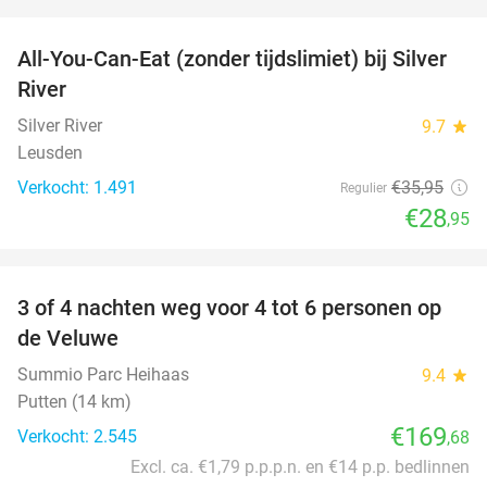
favorite_border
All-You-Can-Eat (zonder tijdslimiet) bij Silver
19%
River
Silver River
9.7
star
Leusden
Verkocht: 1.491
€35
,95
Regulier
€28
,95
favorite_border
3 of 4 nachten weg voor 4 tot 6 personen op
de Veluwe
Summio Parc Heihaas
9.4
star
Putten (14 km)
€169
Verkocht: 2.545
,68
Excl. ca. €1,79 p.p.p.n. en €14 p.p. bedlinnen