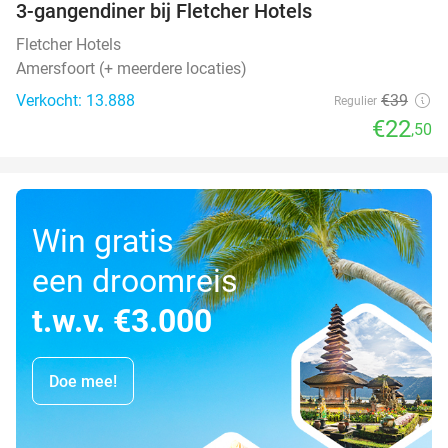
3-gangendiner bij Fletcher Hotels
42%
Fletcher Hotels
Amersfoort (+ meerdere locaties)
Verkocht: 13.888
€39
Regulier
€22
,50
Win gratis
een droomreis
t.w.v. €3.000
Doe mee!