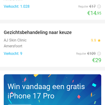
Verkocht: 1.028
€17
Regulier
€14
,95
favorite_border
Gezichtsbehandeling naar keuze
73%
NEW
TODAY
AJ Skin Clinic
9.9
star
Amersfoort
Verkocht: 9
€109
Regulier
€29
Win vandaag een gratis
iPhone 17 Pro