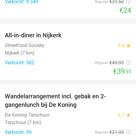
Verkocht: 9.349
€31
,50
Regulier
€24
favorite_border
All-in-diner in Nijkerk
20%
Streetfood Society
9.9
star
Nijkerk (7 km)
Verkocht: 582
€49
,95
Regulier
€39
,95
favorite_border
Wandelarrangement incl. gebak en 2-
36%
gangenlunch bij De Koning
De Koning Terschuur
9.7
star
Terschuur (7 km)
Verkocht: 59
€21
,95
Regulier