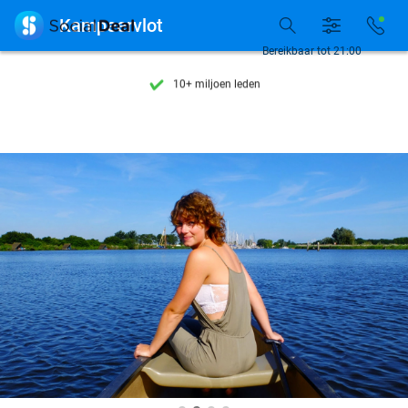
Ontdek 15.000+ deals

Kampeervlot
7 dagen per week beschikbaar
Bereikbaar tot 21:00
10+ miljoen leden
9,4
op basis van
206.310 reviews
Ontdek 15.000+ deals
7 dagen per week beschikbaar
10+ miljoen leden