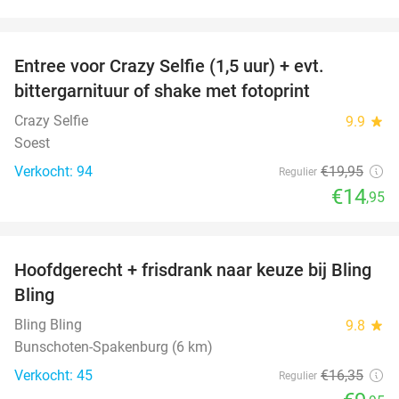
favorite_border
Entree voor Crazy Selfie (1,5 uur) + evt.
25%
bittergarnituur of shake met fotoprint
Crazy Selfie
9.9
star
Soest
Verkocht: 94
€19
,95
Regulier
€14
,95
favorite_border
Hoofdgerecht + frisdrank naar keuze bij Bling
39%
Bling
Bling Bling
9.8
star
Bunschoten-Spakenburg (6 km)
Verkocht: 45
€16
,35
Regulier