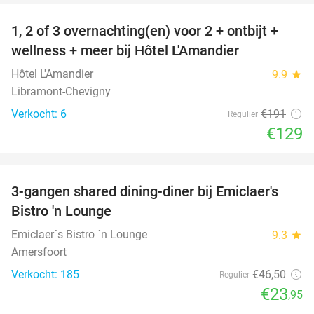
1, 2 of 3 overnachting(en) voor 2 + ontbijt +
32%
NEW
wellness + meer bij Hôtel L'Amandier
TODAY
Hôtel L'Amandier
9.9
star
Libramont-Chevigny
Verkocht: 6
€191
Regulier
€129
favorite_border
3-gangen shared dining-diner bij Emiclaer's
48%
Bistro 'n Lounge
Emiclaer´s Bistro ´n Lounge
9.3
star
Amersfoort
Verkocht: 185
€46
,50
Regulier
€23
,95