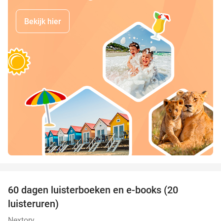
Bekijk hier
favorite_border
100%
60 dagen luisterboeken en e-books (20
luisteruren)
Nextory