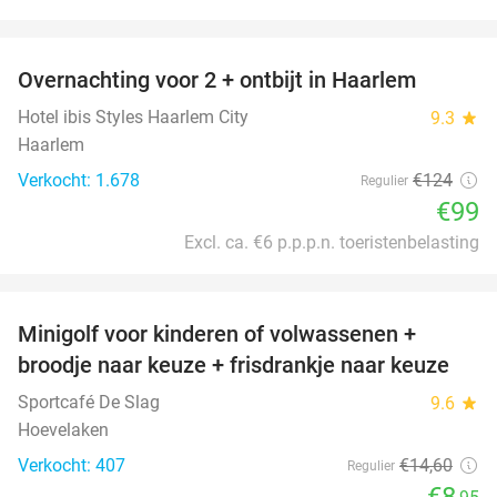
favorite_border
Overnachting voor 2 + ontbijt in Haarlem
20%
Hotel ibis Styles Haarlem City
9.3
star
Haarlem
Verkocht: 1.678
€124
Regulier
€99
Excl. ca. €6 p.p.p.n. toeristenbelasting
favorite_border
Minigolf voor kinderen of volwassenen +
39%
broodje naar keuze + frisdrankje naar keuze
Sportcafé De Slag
9.6
star
Hoevelaken
Verkocht: 407
€14
,60
Regulier
€8