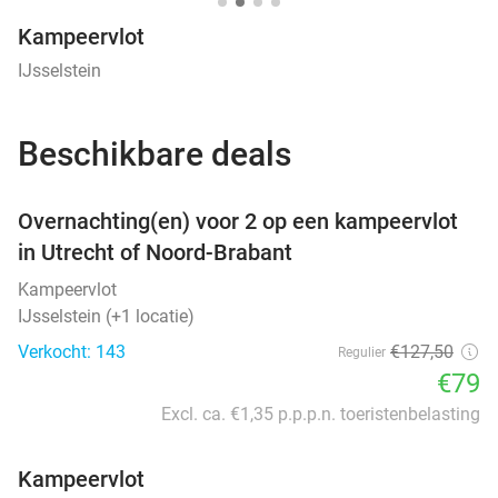
Kampeervlot
IJsselstein
Beschikbare deals
favorite_border
Overnachting(en) voor 2 op een kampeervlot
in Utrecht of Noord-Brabant
Kampeervlot
IJsselstein (+1 locatie)
Verkocht: 143
€127
,50
Regulier
€79
Excl. ca. €1,35 p.p.p.n. toeristenbelasting
Kampeervlot