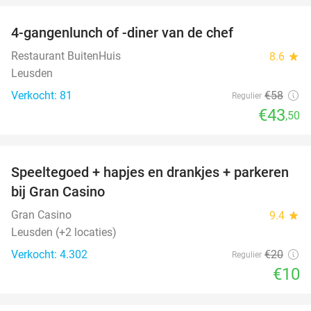
4-gangenlunch of -diner van de chef
25%
Restaurant BuitenHuis
8.6
star
Leusden
Verkocht: 81
€58
Regulier
€43
,50
favorite_border
Speeltegoed + hapjes en drankjes + parkeren
50%
bij Gran Casino
Gran Casino
9.4
star
Leusden (+2 locaties)
Verkocht: 4.302
€20
Regulier
€10
favorite_border