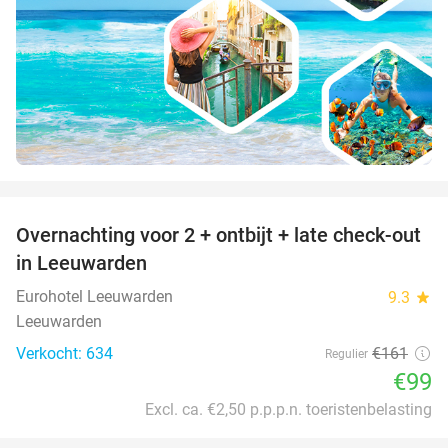
favorite_border
Overnachting voor 2 + ontbijt + late check-out
39%
in Leeuwarden
Eurohotel Leeuwarden
9.3
star
Leeuwarden
Verkocht: 634
€161
Regulier
€99
Excl. ca. €2,50 p.p.p.n. toeristenbelasting
favorite_border