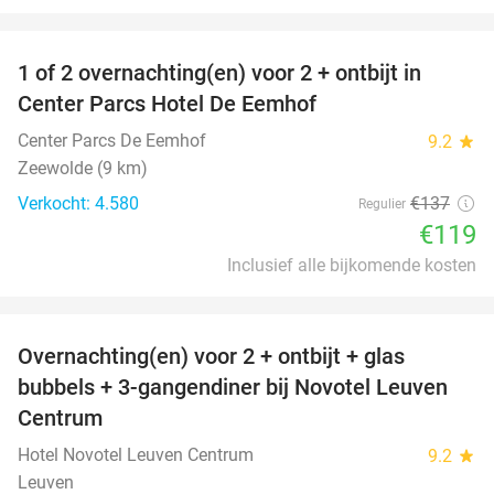
favorite_border
1 of 2 overnachting(en) voor 2 + ontbijt in
13%
Center Parcs Hotel De Eemhof
Center Parcs De Eemhof
9.2
star
Zeewolde (9 km)
Verkocht: 4.580
€137
Regulier
€119
Inclusief alle bijkomende kosten
favorite_border
Overnachting(en) voor 2 + ontbijt + glas
29%
bubbels + 3-gangendiner bij Novotel Leuven
Centrum
Hotel Novotel Leuven Centrum
9.2
star
Leuven