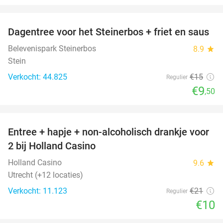
favorite_border
Dagentree voor het Steinerbos + friet en saus
37%
Belevenispark Steinerbos
8.9
star
Stein
Verkocht: 44.825
€15
Regulier
€9
,50
favorite_border
Entree + hapje + non-alcoholisch drankje voor
52%
2 bij Holland Casino
Holland Casino
9.6
star
Utrecht (+12 locaties)
Verkocht: 11.123
€21
Regulier
€10
favorite_border