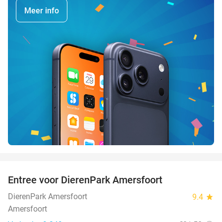
Meer info
favorite_border
Entree voor DierenPark Amersfoort
24%
DierenPark Amersfoort
9.4
star
Amersfoort