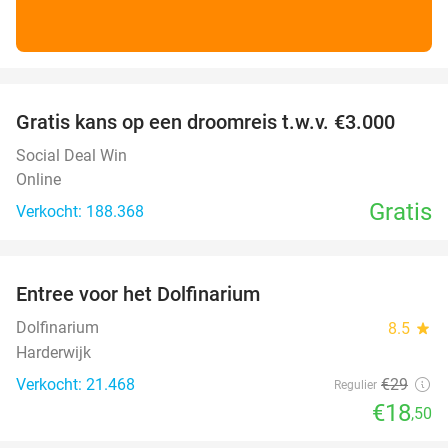
favorite_border
Gratis kans op een droomreis t.w.v. €3.000
Social Deal Win
Online
Gratis
Verkocht: 188.368
favorite_border
Entree voor het Dolfinarium
36%
Dolfinarium
8.5
star
Harderwijk
Verkocht: 21.468
€29
Regulier
€18
,50
favorite_border