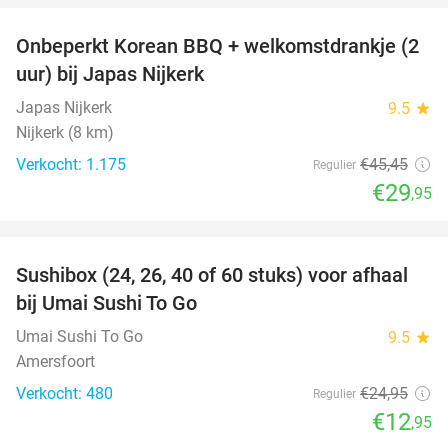
Onbeperkt Korean BBQ + welkomstdrankje (2
34%
uur) bij Japas Nijkerk
Japas Nijkerk
9.5
star
Nijkerk (8 km)
Verkocht: 1.175
€45
,45
Regulier
€29
,95
favorite_border
Sushibox (24, 26, 40 of 60 stuks) voor afhaal
48%
bij Umai Sushi To Go
Umai Sushi To Go
9.5
star
Amersfoort
Verkocht: 480
€24
,95
Regulier
€12
,95