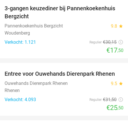
3-gangen keuzediner bij Pannenkoekenhuis
42%
Bergzicht
Pannenkoekenhuis Bergzicht
9.8
star
Woudenberg
Verkocht: 1.121
€30
,15
Regulier
€17
,50
favorite_border
Entree voor Ouwehands Dierenpark Rhenen
19%
Ouwehands Dierenpark Rhenen
9.5
star
Rhenen
Verkocht: 4.093
€31
,50
Regulier
€25
,50
favorite_border