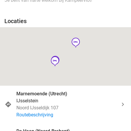
Je bent van harte welkom bij Kampeervlot!
Locaties
hotel
hotel
hotel
Marnemoende (Utrecht)
IJsselstein
Noord IJsseldijk 107
Routebeschrijving