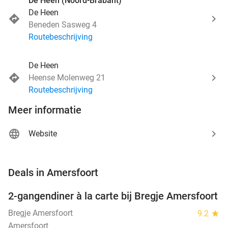
De Heen (Noord-Brabant)
De Heen
Beneden Sasweg 4
Routebeschrijving
De Heen
Heense Molenweg 21
Routebeschrijving
Meer informatie
Website
favorite_border
Deals in Amersfoort
2-gangendiner à la carte bij Bregje Amersfoort
12%
Bregje Amersfoort
9.2
star
Amersfoort