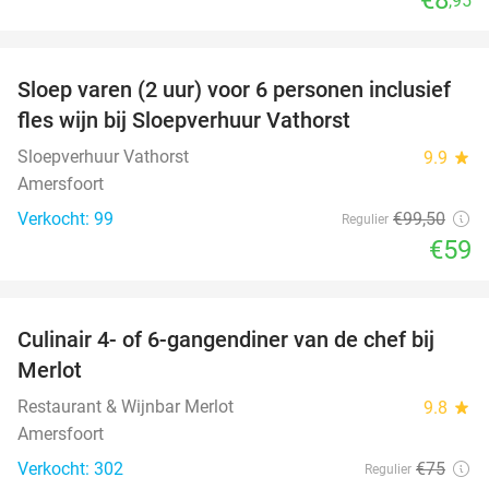
,95
favorite_border
Sloep varen (2 uur) voor 6 personen inclusief
41%
fles wijn bij Sloepverhuur Vathorst
Sloepverhuur Vathorst
9.9
star
Amersfoort
Verkocht: 99
€99
,50
Regulier
€59
favorite_border
Culinair 4- of 6-gangendiner van de chef bij
33%
Merlot
Restaurant & Wijnbar Merlot
9.8
star
Amersfoort
Verkocht: 302
€75
Regulier