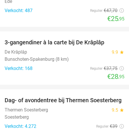
Ede
Verkocht: 487
€47
,70
Regulier
€25
,95
favorite_border
3-gangendiner à la carte bij De Krâplâp
23%
De Krâplâp
9.9
star
Bunschoten-Spakenburg (8 km)
Verkocht: 168
€37
,75
Regulier
€28
,95
favorite_border
Dag- of avondentree bij Thermen Soesterberg
29%
Thermen Soesterberg
9.5
star
Soesterberg
Verkocht: 4.272
€39
Regulier