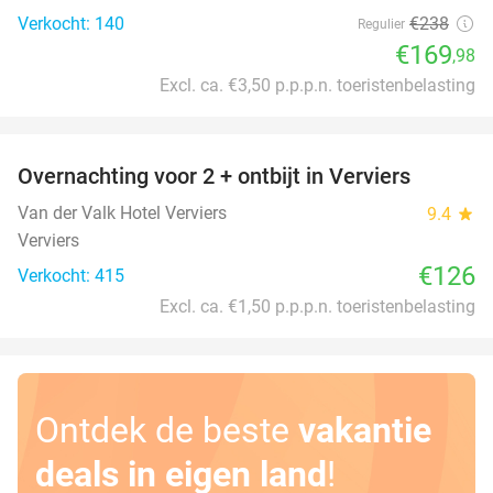
Verkocht: 140
€238
Regulier
€169
,98
Excl. ca. €3,50 p.p.p.n. toeristenbelasting
favorite_border
Overnachting voor 2 + ontbijt in Verviers
Van der Valk Hotel Verviers
9.4
star
Verviers
€126
Verkocht: 415
Excl. ca. €1,50 p.p.p.n. toeristenbelasting
Ontdek de beste
vakantie
deals in eigen land
!