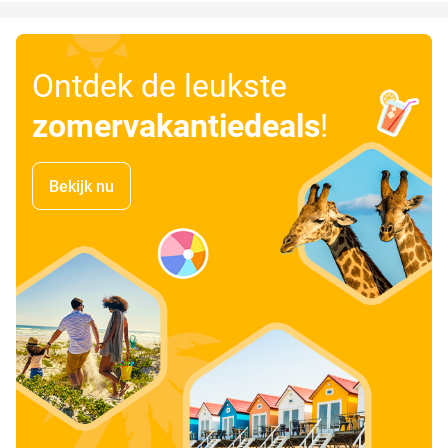
Ontdek de leukste
zomervakantiedeals
!
Bekijk nu