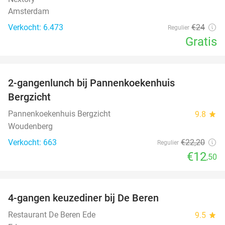
Amsterdam
Verkocht: 6.473
€24
Regulier
Gratis
favorite_border
2-gangenlunch bij Pannenkoekenhuis
44%
Bergzicht
Pannenkoekenhuis Bergzicht
9.8
star
Woudenberg
Verkocht: 663
€22
,20
Regulier
€12
,50
favorite_border
4-gangen keuzediner bij De Beren
46%
Restaurant De Beren Ede
9.5
star