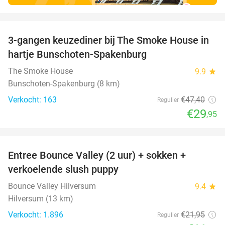
favorite_border
3-gangen keuzediner bij The Smoke House in
37%
hartje Bunschoten-Spakenburg
The Smoke House
9.9
star
Bunschoten-Spakenburg (8 km)
Verkocht: 163
€47
,40
Regulier
€29
,95
favorite_border
Entree Bounce Valley (2 uur) + sokken +
46%
verkoelende slush puppy
Bounce Valley Hilversum
9.4
star
Hilversum (13 km)
Verkocht: 1.896
€21
,95
Regulier