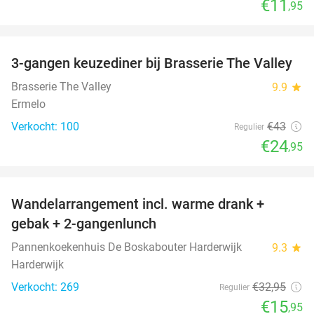
€11
,95
favorite_border
3-gangen keuzediner bij Brasserie The Valley
42%
Brasserie The Valley
9.9
star
Ermelo
Verkocht: 100
€43
Regulier
€24
,95
favorite_border
Wandelarrangement incl. warme drank +
52%
gebak + 2-gangenlunch
Pannenkoekenhuis De Boskabouter Harderwijk
9.3
star
Harderwijk
Verkocht: 269
€32
,95
Regulier
€15
,95