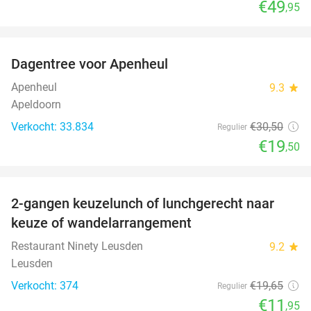
€49
,95
favorite_border
Dagentree voor Apenheul
36%
Apenheul
9.3
star
Apeldoorn
Verkocht: 33.834
€30
,50
Regulier
€19
,50
favorite_border
2-gangen keuzelunch of lunchgerecht naar
39%
keuze of wandelarrangement
Restaurant Ninety Leusden
9.2
star
Leusden
Verkocht: 374
€19
,65
Regulier
€11
,95