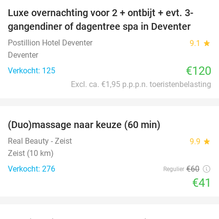
Luxe overnachting voor 2 + ontbijt + evt. 3-
gangendiner of dagentree spa in Deventer
Postillion Hotel Deventer
9.1
star
Deventer
€120
Verkocht: 125
Excl. ca. €1,95 p.p.p.n. toeristenbelasting
favorite_border
(Duo)massage naar keuze (60 min)
32%
Real Beauty - Zeist
9.9
star
Zeist (10 km)
Verkocht: 276
€60
Regulier
€41
favorite_border