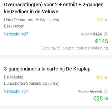
Overnachting(en) voor 2 + ontbijt + 2-gangen
22%
keuzediner in de Veluwe
Hotel-Restaurant de Wipselberg
7.7
star
Beekbergen
Verkocht: 427
€186
Regulier
€145
Excl. ca. €3 p.p.p.n. toeristenbelasting
favorite_border
3-gangendiner à la carte bij De Krâplâp
23%
De Krâplâp
9.9
star
Bunschoten-Spakenburg (8 km)
Verkocht: 177
€37
,75
Regulier
€28
,95
favorite_border