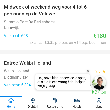
Midweek of weekend weg voor 4 tot 6
personen op de Veluwe
Summio Parc De Berkenhorst
Kootwijk
€180
Verkocht: 698
Excl. ca. €3,35 p.p.p.n. en €14 p.p. bedlinnen
favorite_border
Entree Walibi Holland
25%
Walibi Holland
9.3
star
Biddinghuizen
Verkocht: 5.394
€46
Regulier
€34
,50
favorite_border
Home
Dichtbij
Restaurants
Hotels
Menu