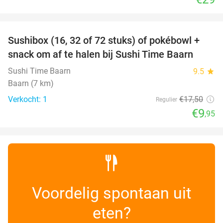
favorite_border
Sushibox (16, 32 of 72 stuks) of pokébowl +
43%
NEW
snack om af te halen bij Sushi Time Baarn
TODAY
Sushi Time Baarn
9.5
star
Baarn (7 km)
Verkocht: 1
€17
,50
Regulier
€9
,95
Voordelig spontaan uit
eten?