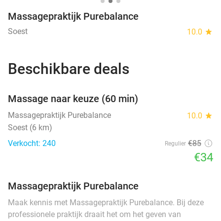
Massagepraktijk Purebalance
Soest
10.0
star
Beschikbare deals
favorite_border
Massage naar keuze (60 min)
SOLD
OUT
Massagepraktijk Purebalance
10.0
star
Soest (6 km)
Verkocht: 240
€85
Regulier
€34
Massagepraktijk Purebalance
Maak kennis met Massagepraktijk Purebalance. Bij deze
professionele praktijk draait het om het geven van