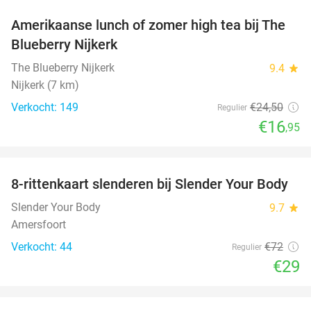
Amerikaanse lunch of zomer high tea bij The
31%
Blueberry Nijkerk
The Blueberry Nijkerk
9.4
star
Nijkerk (7 km)
Verkocht: 149
€24
,50
Regulier
€16
,95
favorite_border
8-rittenkaart slenderen bij Slender Your Body
60%
Slender Your Body
9.7
star
Amersfoort
Verkocht: 44
€72
Regulier
€29
favorite_border