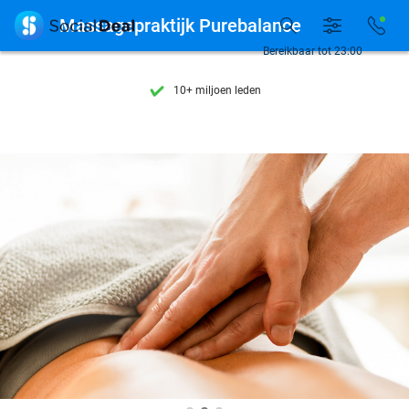
Ontdek 15.000+ deals

Massagepraktijk Purebalance
7 dagen per week beschikbaar
Bereikbaar tot 23:00
10+ miljoen leden
9,4
op basis van
206.479 reviews
Ontdek 15.000+ deals
7 dagen per week beschikbaar
10+ miljoen leden