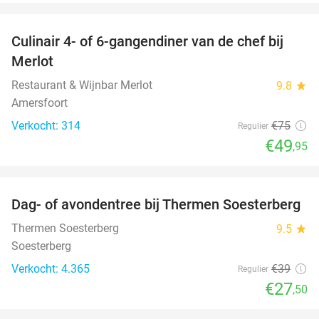
favorite_border
Culinair 4- of 6-gangendiner van de chef bij
33%
Merlot
Restaurant & Wijnbar Merlot
9.8
star
Amersfoort
Verkocht: 314
€75
Regulier
€49
,95
favorite_border
Dag- of avondentree bij Thermen Soesterberg
29%
Thermen Soesterberg
9.5
star
Soesterberg
Verkocht: 4.365
€39
Regulier
€27
,50
favorite_border