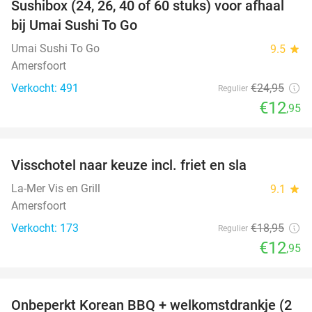
Sushibox (24, 26, 40 of 60 stuks) voor afhaal
48%
bij Umai Sushi To Go
Umai Sushi To Go
9.5
star
Amersfoort
Verkocht: 491
€24
,95
Regulier
€12
,95
favorite_border
Visschotel naar keuze incl. friet en sla
32%
La-Mer Vis en Grill
9.1
star
Amersfoort
Verkocht: 173
€18
,95
Regulier
€12
,95
favorite_border
Onbeperkt Korean BBQ + welkomstdrankje (2
34%