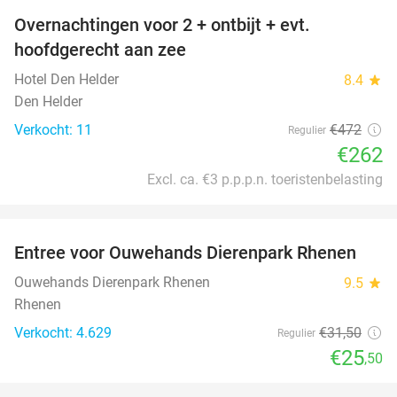
Overnachtingen voor 2 + ontbijt + evt.
44%
hoofdgerecht aan zee
Hotel Den Helder
8.4
star
Den Helder
Verkocht: 11
€472
Regulier
€262
Excl. ca. €3 p.p.p.n. toeristenbelasting
favorite_border
Entree voor Ouwehands Dierenpark Rhenen
19%
Ouwehands Dierenpark Rhenen
9.5
star
Rhenen
Verkocht: 4.629
€31
,50
Regulier
€25
,50
favorite_border