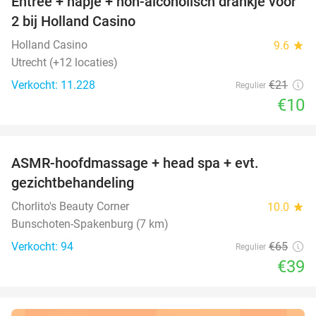
Entree + hapje + non-alcoholisch drankje voor
52%
2 bij Holland Casino
Holland Casino
9.6
star
Utrecht (+12 locaties)
Verkocht: 11.228
€21
Regulier
€10
favorite_border
ASMR-hoofdmassage + head spa + evt.
40%
gezichtbehandeling
Chorlito's Beauty Corner
10.0
star
Bunschoten-Spakenburg (7 km)
Verkocht: 94
€65
Regulier
€39