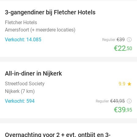
3-gangendiner bij Fletcher Hotels
42%
Fletcher Hotels
Amersfoort (+ meerdere locaties)
Verkocht: 14.085
€39
Regulier
€22
,50
favorite_border
All-in-diner in Nijkerk
20%
Streetfood Society
9.9
star
Nijkerk (7 km)
Verkocht: 594
€49
,95
Regulier
€39
,95
favorite_border
Overnachting voor 2 + evt. ontbijt en 3-