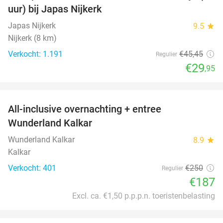
uur) bij Japas Nijkerk
Japas Nijkerk
9.5
star
Nijkerk (8 km)
Verkocht: 1.191
€45
,45
Regulier
€29
,95
favorite_border
All-inclusive overnachting + entree
25%
Wunderland Kalkar
Wunderland Kalkar
8.9
star
Kalkar
Verkocht: 401
€250
Regulier
€187
Excl. ca. €1,50 p.p.p.n. toeristenbelasting
favorite_border