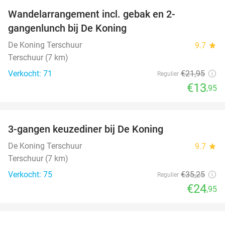
Wandelarrangement incl. gebak en 2-
36%
gangenlunch bij De Koning
De Koning Terschuur
9.7
star
Terschuur (7 km)
Verkocht: 71
€21
,95
Regulier
€13
,95
favorite_border
3-gangen keuzediner bij De Koning
29%
De Koning Terschuur
9.7
star
Terschuur (7 km)
Verkocht: 75
€35
,25
Regulier
€24
,95
favorite_border