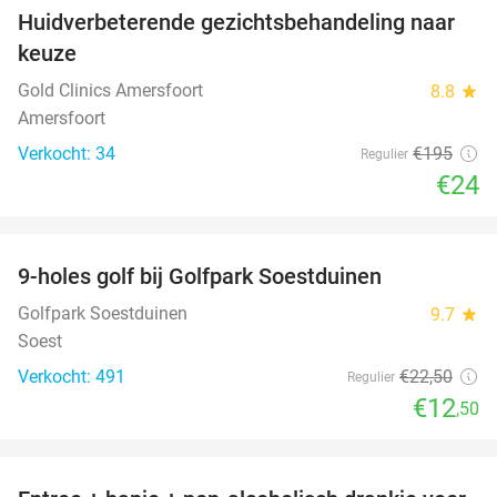
Huidverbeterende gezichtsbehandeling naar
88%
keuze
Gold Clinics Amersfoort
8.8
star
Amersfoort
Verkocht: 34
€195
Regulier
€24
favorite_border
9-holes golf bij Golfpark Soestduinen
44%
Golfpark Soestduinen
9.7
star
Soest
Verkocht: 491
€22
,50
Regulier
€12
,50
favorite_border