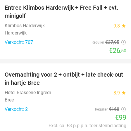
Entree Klimbos Harderwijk + Free Fall + evt.
30%
minigolf
Klimbos Harderwijk
9.8
star
Harderwijk
Verkocht: 707
€37
,95
Regulier
€26
,50
favorite_border
Overnachting voor 2 + ontbijt + late check-out
41%
NEW
in hartje Bree
TODAY
Hotel Brasserie Ingredi
8.9
star
Bree
Verkocht: 2
€168
Regulier
€99
Excl. ca. €3 p.p.p.n. toeristenbelasting