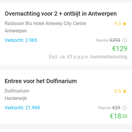
Overnachting voor 2 + ontbijt in Antwerpen
56%
Radisson Blu Hotel Antwerp City Centre
9.3
star
Antwerpen
Verkocht: 2.965
€293
Regulier
€129
Excl. ca. €3 p.p.p.n. toeristenbelasting
favorite_border
Entree voor het Dolfinarium
36%
Dolfinarium
8.5
star
Harderwijk
Verkocht: 21.968
€29
Regulier
€18
,50
favorite_border