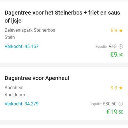
Dagentree voor het Steinerbos + friet en saus
37%
of ijsje
Belevenispark Steinerbos
8.9
star
Stein
Verkocht: 45.167
€15
Regulier
€9
,50
favorite_border
Dagentree voor Apenheul
36%
Apenheul
9.3
star
Apeldoorn
Verkocht: 34.279
€30
,50
Regulier
€19
,50
favorite_border