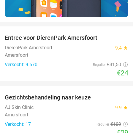
favorite_border
Entree voor DierenPark Amersfoort
24%
DierenPark Amersfoort
9.4
star
Amersfoort
Verkocht: 9.670
€31
,50
Regulier
€24
favorite_border
Gezichtsbehandeling naar keuze
73%
AJ Skin Clinic
9.9
star
Amersfoort
Verkocht: 17
€109
Regulier
€29