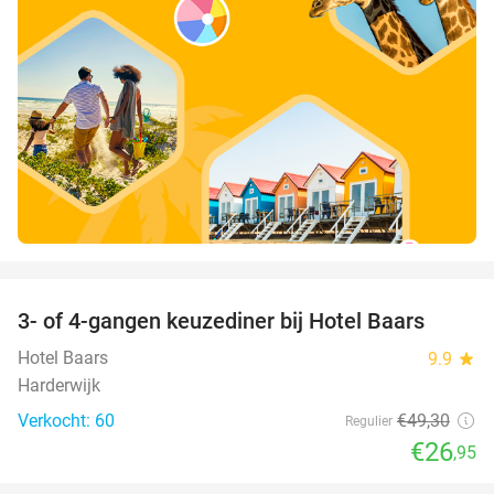
favorite_border
3- of 4-gangen keuzediner bij Hotel Baars
45%
Hotel Baars
9.9
star
Harderwijk
Verkocht: 60
€49
,30
Regulier
€26
,95
favorite_border