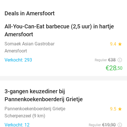
favorite_border
Deals in Amersfoort
All-You-Can-Eat barbecue (2,5 uur) in hartje
25%
Amersfoort
Somaek Asian Gastrobar
9.4
star
Amersfoort
Verkocht: 293
€38
Regulier
€28
,50
favorite_border
3-gangen keuzediner bij
30%
NEW
Pannenkoekenboerderij Grietje
TODAY
Pannenkoekenboerderij Grietje
9.5
star
Scherpenzeel (9 km)
Verkocht: 12
€19
,90
Regulier