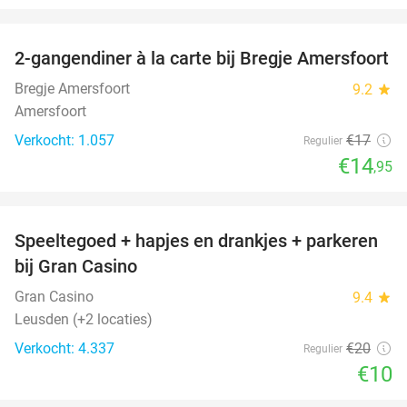
favorite_border
2-gangendiner à la carte bij Bregje Amersfoort
12%
Bregje Amersfoort
9.2
star
Amersfoort
Verkocht: 1.057
€17
Regulier
€14
,95
favorite_border
Speeltegoed + hapjes en drankjes + parkeren
50%
bij Gran Casino
Gran Casino
9.4
star
Leusden (+2 locaties)
Verkocht: 4.337
€20
Regulier
€10
favorite_border