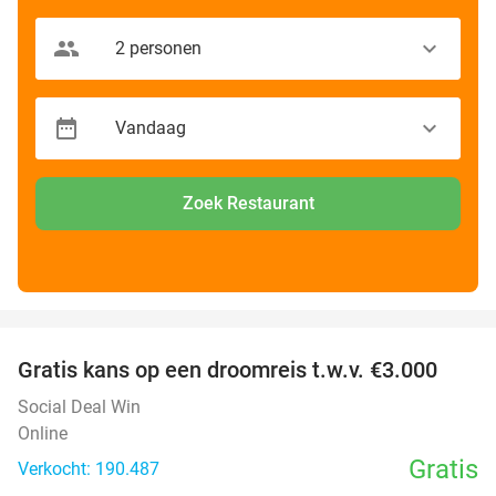
Zoek Restaurant
favorite_border
Gratis kans op een droomreis t.w.v. €3.000
Social Deal Win
Online
Gratis
Verkocht: 190.487