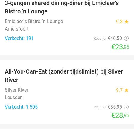
3-gangen shared dining-diner bij Emiclaer's
48%
Bistro 'n Lounge
Emiclaer´s Bistro ´n Lounge
9.3
star
Amersfoort
Verkocht: 191
€46
,50
Regulier
€23
,95
favorite_border
All-You-Can-Eat (zonder tijdslimiet) bij Silver
19%
River
Silver River
9.7
star
Leusden
Verkocht: 1.505
€35
,95
Regulier
€28
,95
favorite_border