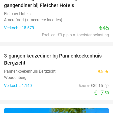
gangendiner bij Fletcher Hotels
Fletcher Hotels
Amersfoort (+ meerdere locaties)
€45
Verkocht: 18.579
Excl. ca. €3 p.p.p.n. toeristenbelasting
favorite_border
3-gangen keuzediner bij Pannenkoekenhuis
42%
Bergzicht
Pannenkoekenhuis Bergzicht
9.8
star
Woudenberg
Verkocht: 1.140
€30
,15
Regulier
€17
,50