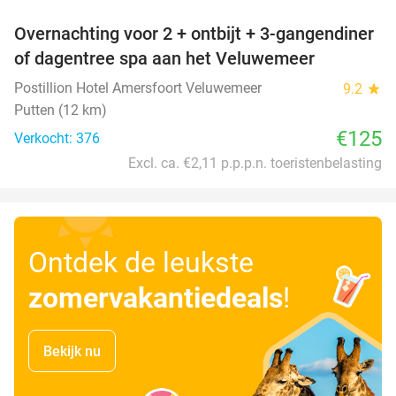
Overnachting voor 2 + ontbijt + 3-gangendiner
of dagentree spa aan het Veluwemeer
Postillion Hotel Amersfoort Veluwemeer
9.2
star
Putten (12 km)
€125
Verkocht: 376
Excl. ca. €2,11 p.p.p.n. toeristenbelasting
Ontdek de leukste
zomervakantiedeals
!
Bekijk nu