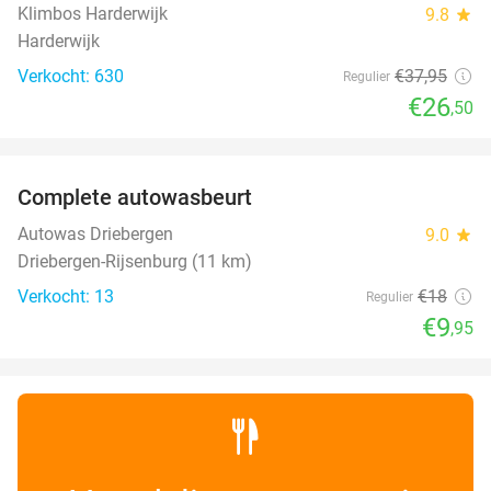
Klimbos Harderwijk
9.8
star
Harderwijk
Verkocht: 630
€37
,95
Regulier
€26
,50
favorite_border
Complete autowasbeurt
45%
NEW
TODAY
Autowas Driebergen
9.0
star
Driebergen-Rijsenburg (11 km)
Verkocht: 13
€18
Regulier
€9
,95