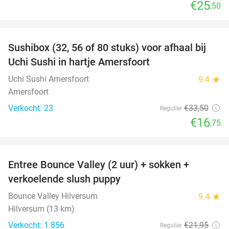
€25
,50
favorite_border
Sushibox (32, 56 of 80 stuks) voor afhaal bij
50%
Uchi Sushi in hartje Amersfoort
Uchi Sushi Amersfoort
9.4
star
Amersfoort
Verkocht: 23
€33
,50
Regulier
€16
,75
favorite_border
Entree Bounce Valley (2 uur) + sokken +
46%
verkoelende slush puppy
Bounce Valley Hilversum
9.4
star
Hilversum (13 km)
Verkocht: 1.856
€21
,95
Regulier