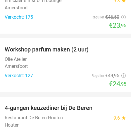
Emiclaer´s Bistro ´n Lounge
9.3
star
Amersfoort
Verkocht: 175
€46
,50
Regulier
€23
,95
favorite_border
Workshop parfum maken (2 uur)
50%
Olie Atelier
Amersfoort
Verkocht: 127
€49
,95
Regulier
€24
,95
favorite_border
4-gangen keuzediner bij De Beren
46%
Restaurant De Beren Houten
9.6
star
Houten