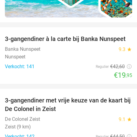
favorite_border
3-gangendiner à la carte bij Banka Nunspeet
53%
Banka Nunspeet
9.3
star
Nunspeet
Verkocht: 141
€42
,60
Regulier
€19
,95
favorite_border
3-gangendiner met vrije keuze van de kaart bij
33%
De Colonel in Zeist
De Colonel Zeist
9.1
star
Zeist (9 km)
Verkocht: 142
€44
,50
Regulier