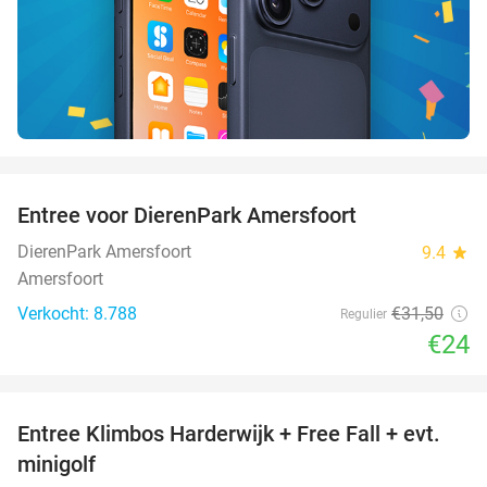
favorite_border
Entree voor DierenPark Amersfoort
24%
DierenPark Amersfoort
9.4
star
Amersfoort
Verkocht: 8.788
€31
,50
Regulier
€24
favorite_border
Entree Klimbos Harderwijk + Free Fall + evt.
30%
minigolf