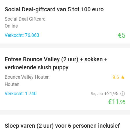
Social Deal-giftcard van 5 tot 100 euro
Social Deal Giftcard
Online
€5
Verkocht: 76.863
favorite_border
Entree Bounce Valley (2 uur) + sokken +
46%
verkoelende slush puppy
Bounce Valley Houten
9.6
star
Houten
Verkocht: 1.740
€21
,95
Regulier
€11
,95
favorite_border
Sloep varen (2 uur) voor 6 personen inclusief
41%