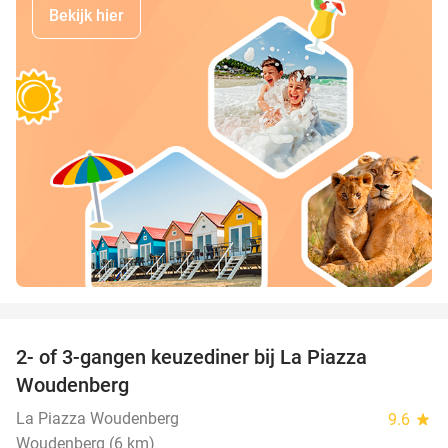
Bekijk hier
favorite_border
2- of 3-gangen keuzediner bij La Piazza
31%
Woudenberg
La Piazza Woudenberg
9.6
star
Woudenberg (6 km)