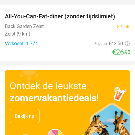
favorite_border
All-You-Can-Eat-diner (zonder tijdslimiet)
37%
Back Garden Zeist
8.9
star
Zeist (9 km)
Verkocht: 1.774
€42
,50
Regulier
€26
,95
Ontdek de leukste
zomervakantiedeals
!
Bekijk nu