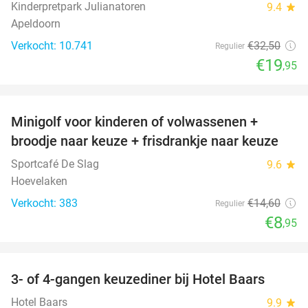
Kinderpretpark Julianatoren
9.4
star
Apeldoorn
Verkocht: 10.741
€32
,50
Regulier
€19
,95
favorite_border
Minigolf voor kinderen of volwassenen +
39%
broodje naar keuze + frisdrankje naar keuze
Sportcafé De Slag
9.6
star
Hoevelaken
Verkocht: 383
€14
,60
Regulier
€8
,95
favorite_border
3- of 4-gangen keuzediner bij Hotel Baars
45%
Hotel Baars
9.9
star