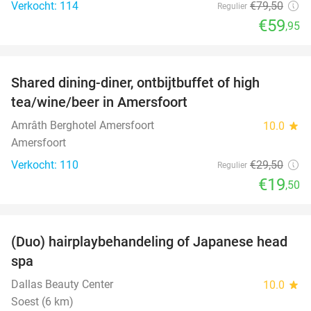
Verkocht: 114
€79
,50
Regulier
€59
,95
favorite_border
Shared dining-diner, ontbijtbuffet of high
34%
tea/wine/beer in Amersfoort
Amrâth Berghotel Amersfoort
10.0
star
Amersfoort
Verkocht: 110
€29
,50
Regulier
€19
,50
favorite_border
(Duo) hairplaybehandeling of Japanese head
38%
spa
Dallas Beauty Center
10.0
star
Soest (6 km)