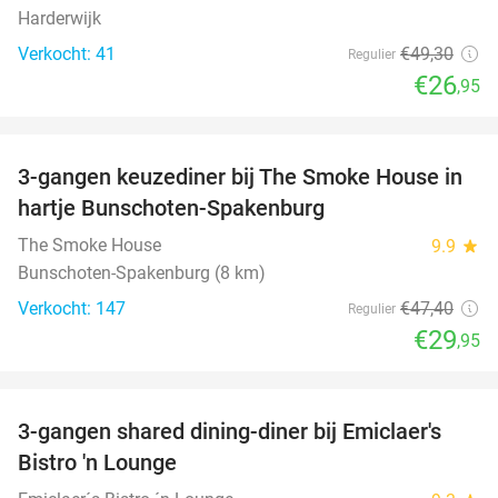
Harderwijk
Verkocht: 41
€49
,30
Regulier
€26
,95
favorite_border
3-gangen keuzediner bij The Smoke House in
37%
hartje Bunschoten-Spakenburg
The Smoke House
9.9
star
Bunschoten-Spakenburg (8 km)
Verkocht: 147
€47
,40
Regulier
€29
,95
favorite_border
3-gangen shared dining-diner bij Emiclaer's
48%
Bistro 'n Lounge