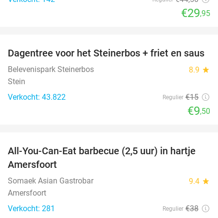
€29
,95
favorite_border
Dagentree voor het Steinerbos + friet en saus
37%
Belevenispark Steinerbos
8.9
star
Stein
Verkocht: 43.822
€15
Regulier
€9
,50
favorite_border
All-You-Can-Eat barbecue (2,5 uur) in hartje
25%
Amersfoort
Somaek Asian Gastrobar
9.4
star
Amersfoort
Verkocht: 281
€38
Regulier