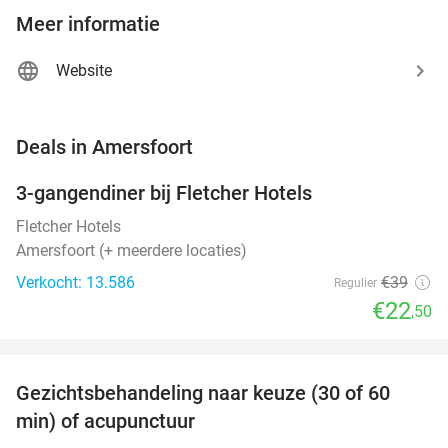
Meer informatie
Website
favorite_border
Deals in Amersfoort
3-gangendiner bij Fletcher Hotels
42%
Fletcher Hotels
Amersfoort (+ meerdere locaties)
Verkocht: 13.586
€39
Regulier
€22
,50
favorite_border
Gezichtsbehandeling naar keuze (30 of 60
55%
NEW
min) of acupunctuur
TODAY