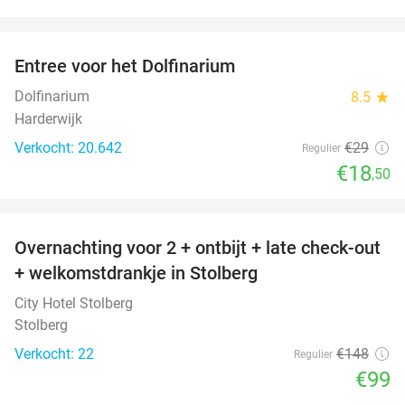
favorite_border
Entree voor het Dolfinarium
36%
Dolfinarium
8.5
star
Harderwijk
Verkocht: 20.642
€29
Regulier
€18
,50
favorite_border
Overnachting voor 2 + ontbijt + late check-out
33%
+ welkomstdrankje in Stolberg
City Hotel Stolberg
Stolberg
Verkocht: 22
€148
Regulier
€99