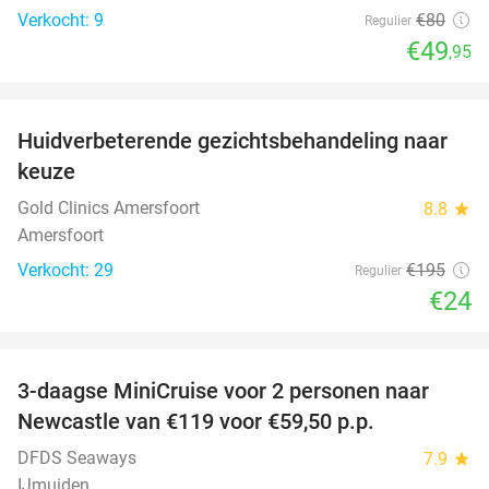
Verkocht: 9
€80
Regulier
€49
,95
favorite_border
Huidverbeterende gezichtsbehandeling naar
88%
keuze
Gold Clinics Amersfoort
8.8
star
Amersfoort
Verkocht: 29
€195
Regulier
€24
favorite_border
3-daagse MiniCruise voor 2 personen naar
50%
Newcastle van €119 voor €59,50 p.p.
DFDS Seaways
7.9
star
IJmuiden