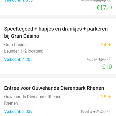
Verkocht: 1.055
€30
,15
Regulier
€17
,50
favorite_border
Speeltegoed + hapjes en drankjes + parkeren
50%
bij Gran Casino
Gran Casino
9.4
star
Leusden (+2 locaties)
Verkocht: 4.203
€20
Regulier
€10
favorite_border
Entree voor Ouwehands Dierenpark Rhenen
19%
Ouwehands Dierenpark Rhenen
9.5
star
Rhenen
Verkocht: 3.339
€31
,50
Regulier