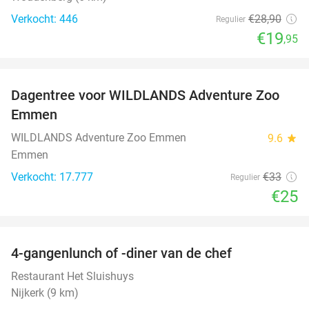
Verkocht: 446
€28
,90
Regulier
€19
,95
favorite_border
Dagentree voor WILDLANDS Adventure Zoo
24%
Emmen
WILDLANDS Adventure Zoo Emmen
9.6
star
Emmen
Verkocht: 17.777
€33
Regulier
€25
favorite_border
4-gangenlunch of -diner van de chef
25%
Restaurant Het Sluishuys
Nijkerk (9 km)