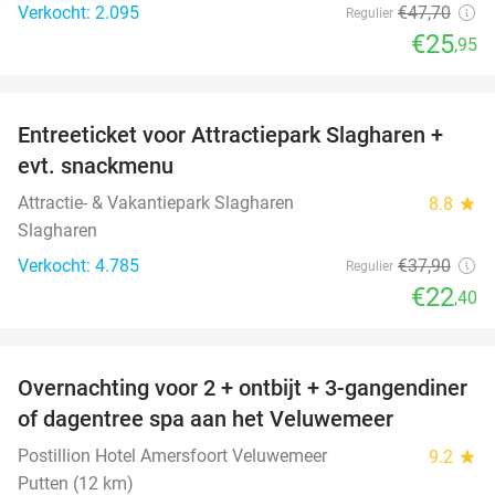
Verkocht: 2.095
€47
,70
Regulier
€25
,95
favorite_border
Entreeticket voor Attractiepark Slagharen +
41%
evt. snackmenu
Attractie- & Vakantiepark Slagharen
8.8
star
Slagharen
Verkocht: 4.785
€37
,90
Regulier
€22
,40
favorite_border
Overnachting voor 2 + ontbijt + 3-gangendiner
of dagentree spa aan het Veluwemeer
Postillion Hotel Amersfoort Veluwemeer
9.2
star
Putten (12 km)