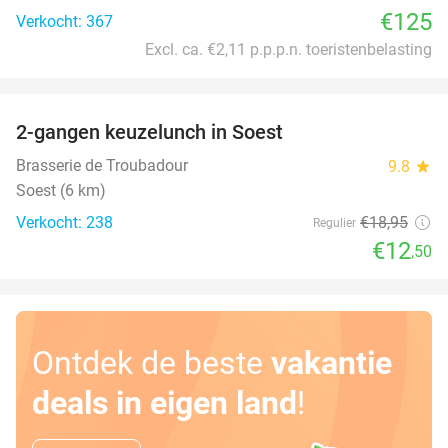
€125
Verkocht: 367
Excl. ca. €2,11 p.p.p.n. toeristenbelasting
favorite_border
2-gangen keuzelunch in Soest
34%
Brasserie de Troubadour
9.8
star
Soest (6 km)
Verkocht: 238
€18
,95
Regulier
€12
,50
Ontdek de beste
vakantie
deals in eigen land
!