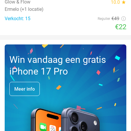
Glow & Flow
10.0
star
Ermelo (+1 locatie)
Verkocht: 15
€49
Regulier
€22
Win vandaag een gratis
iPhone 17 Pro
Meer info