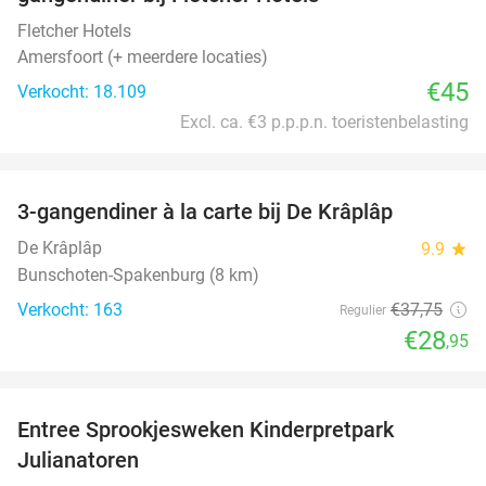
Fletcher Hotels
Amersfoort (+ meerdere locaties)
€45
Verkocht: 18.109
Excl. ca. €3 p.p.p.n. toeristenbelasting
favorite_border
3-gangendiner à la carte bij De Krâplâp
23%
De Krâplâp
9.9
star
Bunschoten-Spakenburg (8 km)
Verkocht: 163
€37
,75
Regulier
€28
,95
favorite_border
Entree Sprookjesweken Kinderpretpark
39%
Julianatoren