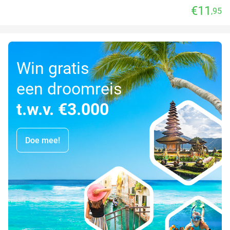
€11
,95
Win gratis
een droomreis
t.w.v. €3.000
Doe mee!