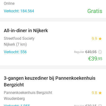
Online
Gratis
Verkocht: 184.564
favorite_border
All-in-diner in Nijkerk
20%
Streetfood Society
9.9
star
Nijkerk (7 km)
Verkocht: 556
€49
,95
Regulier
€39
,95
favorite_border
3-gangen keuzediner bij Pannenkoekenhuis
42%
Bergzicht
Pannenkoekenhuis Bergzicht
9.8
star
Woudenberg