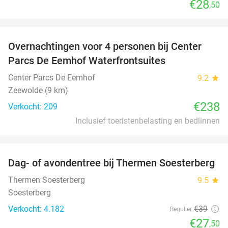
€28
,50
favorite_border
Overnachtingen voor 4 personen bij Center
Parcs De Eemhof Waterfrontsuites
Center Parcs De Eemhof
9.2
star
Zeewolde (9 km)
€238
Verkocht: 209
Inclusief toeristenbelasting en bedlinnen
favorite_border
Dag- of avondentree bij Thermen Soesterberg
29%
Thermen Soesterberg
9.5
star
Soesterberg
Verkocht: 4.182
€39
Regulier
€27
,50