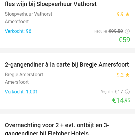
fles wijn bij Sloepverhuur Vathorst
Sloepverhuur Vathorst
9.9
star
Amersfoort
Verkocht: 96
€99
,50
Regulier
€59
favorite_border
2-gangendiner à la carte bij Bregje Amersfoort
12%
Bregje Amersfoort
9.2
star
Amersfoort
Verkocht: 1.001
€17
Regulier
€14
,95
favorite_border
Overnachting voor 2 + evt. ontbijt en 3-
gangendiner bij Fletcher Hotels