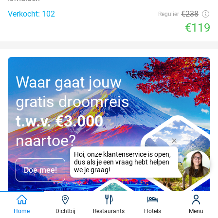
Verkocht: 102
€238
Regulier
€119
Waar gaat jouw
gratis droomreis
t.w.v. €3.000
naartoe?
Doe mee!
Home
Dichtbij
Restaurants
Hotels
Menu