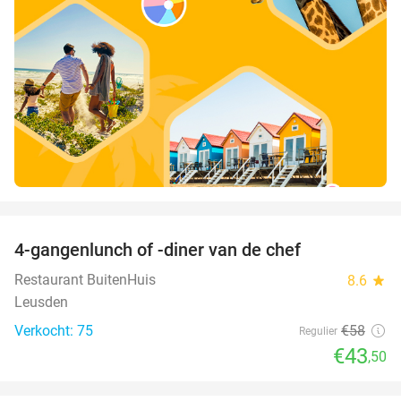
favorite_border
4-gangenlunch of -diner van de chef
25%
Restaurant BuitenHuis
8.6
star
Leusden
Verkocht: 75
€58
Regulier
€43
,50
favorite_border