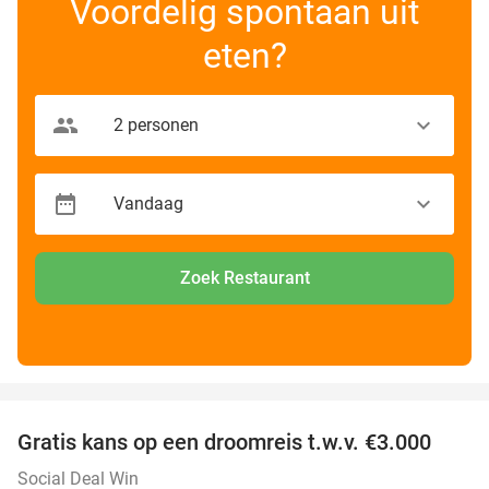
Voordelig spontaan uit
eten?
Zoek Restaurant
favorite_border
Gratis kans op een droomreis t.w.v. €3.000
Social Deal Win