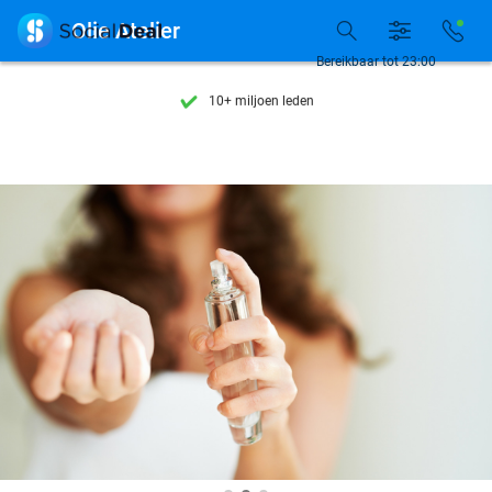
Ontdek 15.000+ deals

Olie Atelier
7 dagen per week beschikbaar
Bereikbaar tot 23:00
10+ miljoen leden
9,4
op basis van
206.043 reviews
Ontdek 15.000+ deals
7 dagen per week beschikbaar
10+ miljoen leden