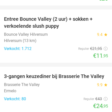
favorite_border
Entree Bounce Valley (2 uur) + sokken +
46%
verkoelende slush puppy
Bounce Valley Hilversum
9.4
star
Hilversum (13 km)
Verkocht: 1.712
€21
,95
Regulier
€11
,95
favorite_border
3-gangen keuzediner bij Brasserie The Valley
42%
Brasserie The Valley
9.9
star
Ermelo
Verkocht: 80
€43
Regulier
€24
,95