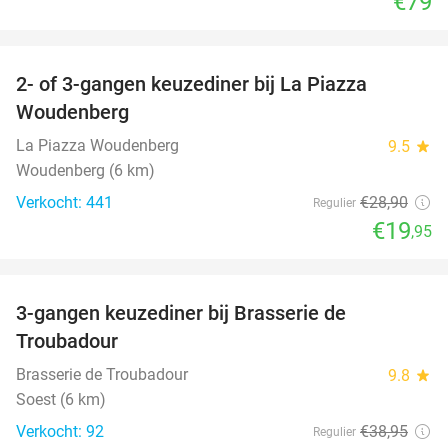
€79
favorite_border
2- of 3-gangen keuzediner bij La Piazza
31%
Woudenberg
La Piazza Woudenberg
9.5
star
Woudenberg (6 km)
Verkocht: 441
€28
,90
Regulier
€19
,95
favorite_border
3-gangen keuzediner bij Brasserie de
28%
Troubadour
Brasserie de Troubadour
9.8
star
Soest (6 km)
Verkocht: 92
€38
,95
Regulier