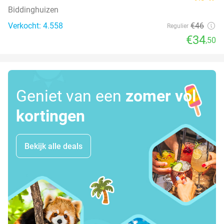
Biddinghuizen
Verkocht: 4.558
€46
Regulier
€34
,50
Geniet van een
zomer vol
kortingen
Bekijk alle deals