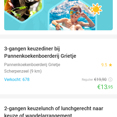
favorite_border
3-gangen keuzediner bij
30%
Pannenkoekenboerderij Grietje
Pannenkoekenboerderij Grietje
9.5
star
Scherpenzeel (9 km)
Verkocht: 678
€19
,90
Regulier
€13
,95
favorite_border
2-gangen keuzelunch of lunchgerecht naar
39%
keuze of wandelarrangement