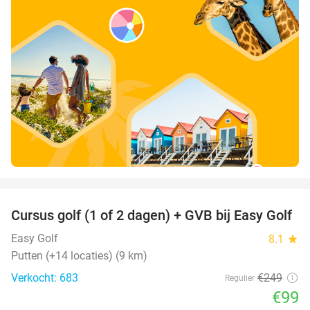
favorite_border
Cursus golf (1 of 2 dagen) + GVB bij Easy Golf
60%
Easy Golf
8.1
star
Putten (+14 locaties) (9 km)
Verkocht: 683
€249
Regulier
€99