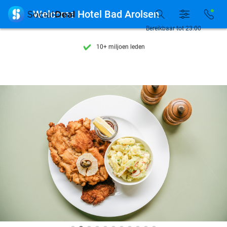
Ontdek 15.000+ deals

Welcome Hotel Bad Arolsen
7 dagen per week beschikbaar
Bereikbaar tot 23:00
10+ miljoen leden
9,4
op basis van
205.791 reviews
Ontdek 15.000+ deals
7 dagen per week beschikbaar
10+ miljoen leden