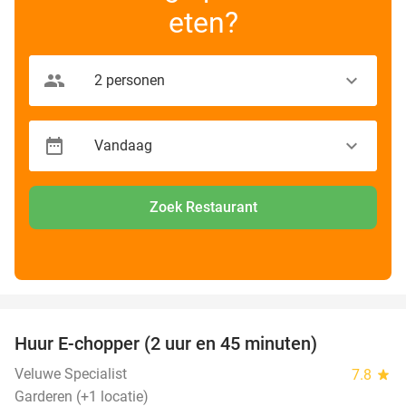
eten?
Zoek Restaurant
favorite_border
Huur E-chopper (2 uur en 45 minuten)
28%
Veluwe Specialist
7.8
star
Garderen (+1 locatie)