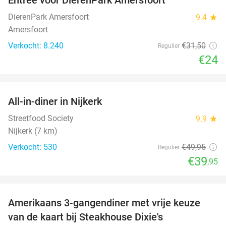
24%
DierenPark Amersfoort
9.4
star
Amersfoort
Verkocht: 8.240
€31
,50
Regulier
€24
favorite_border
All-in-diner in Nijkerk
20%
Streetfood Society
9.9
star
Nijkerk (7 km)
Verkocht: 530
€49
,95
Regulier
€39
,95
favorite_border
Amerikaans 3-gangendiner met vrije keuze
15%
NEW
van de kaart bij Steakhouse Dixie's
TODAY