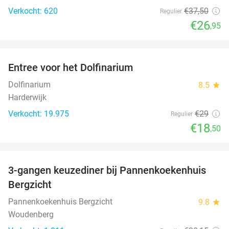
Verkocht: 620
€37
,50
Regulier
€26
,95
favorite_border
Entree voor het Dolfinarium
36%
Dolfinarium
8.5
star
Harderwijk
Verkocht: 19.975
€29
Regulier
€18
,50
favorite_border
3-gangen keuzediner bij Pannenkoekenhuis
42%
Bergzicht
Pannenkoekenhuis Bergzicht
9.8
star
Woudenberg