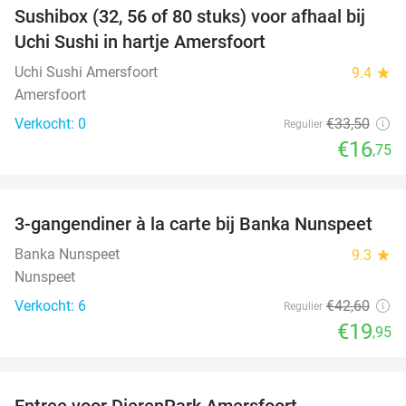
Sushibox (32, 56 of 80 stuks) voor afhaal bij
50%
NEW
Uchi Sushi in hartje Amersfoort
TODAY
Uchi Sushi Amersfoort
9.4
star
Amersfoort
Verkocht: 0
€33
,50
Regulier
€16
,75
favorite_border
3-gangendiner à la carte bij Banka Nunspeet
53%
NEW
TODAY
Banka Nunspeet
9.3
star
Nunspeet
Verkocht: 6
€42
,60
Regulier
€19
,95
favorite_border
Entree voor DierenPark Amersfoort