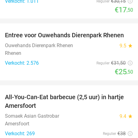
Verkocht: 1.011
€30
,15
Regulier
€17
,50
favorite_border
Entree voor Ouwehands Dierenpark Rhenen
19%
Ouwehands Dierenpark Rhenen
9.5
star
Rhenen
Verkocht: 2.576
€31
,50
Regulier
€25
,50
favorite_border
All-You-Can-Eat barbecue (2,5 uur) in hartje
25%
Amersfoort
Somaek Asian Gastrobar
9.4
star
Amersfoort
Verkocht: 269
€38
Regulier