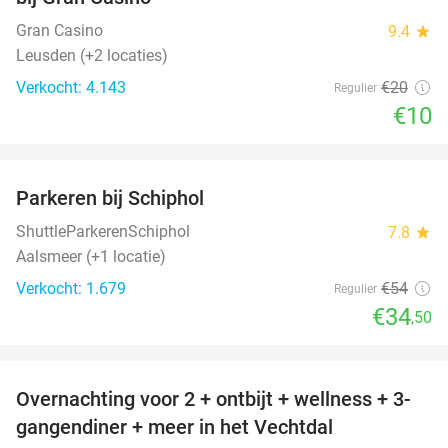
Gran Casino
9.4
star
Leusden (+2 locaties)
Verkocht: 4.143
€20
Regulier
€10
favorite_border
Parkeren bij Schiphol
36%
ShuttleParkerenSchiphol
7.8
star
Aalsmeer (+1 locatie)
Verkocht: 1.679
€54
Regulier
€34
,50
favorite_border
Overnachting voor 2 + ontbijt + wellness + 3-
48%
gangendiner + meer in het Vechtdal