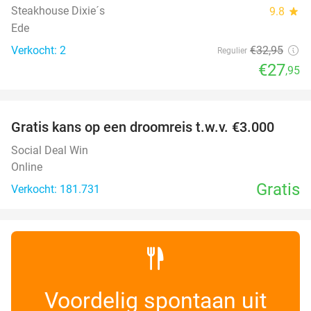
Steakhouse Dixie´s
9.8
star
Ede
Verkocht: 2
€32
,95
Regulier
€27
,95
favorite_border
Gratis kans op een droomreis t.w.v. €3.000
Social Deal Win
Online
Gratis
Verkocht: 181.731
Voordelig spontaan uit