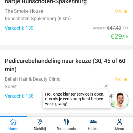
hartje Bunschoten-Spakenburg
The Smoke House
9.9
star
Bunschoten-Spakenburg (8 km)
Verkocht: 139
€47
,40
Regulier
€29
,95
favorite_border
Pedicurebehandeling naar keuze (30, 45 of 60
58%
min)
Bellah Hair & Beauty Clinic
9.6
star
Soest
Verkocht: 138
€47
,50
Regulier
€19
,95
favorite_border
Manicurebehandeling naar keuze
42%
Home
Dichtbij
Restaurants
Hotels
Menu