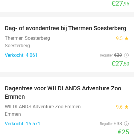
€27
,95
favorite_border
Dag- of avondentree bij Thermen Soesterberg
29%
Thermen Soesterberg
9.5
star
Soesterberg
Verkocht: 4.061
€39
Regulier
€27
,50
favorite_border
Dagentree voor WILDLANDS Adventure Zoo
24%
Emmen
WILDLANDS Adventure Zoo Emmen
9.6
star
Emmen
Verkocht: 16.571
€33
Regulier
€25