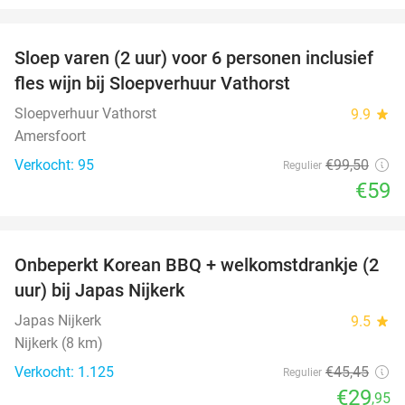
favorite_border
Sloep varen (2 uur) voor 6 personen inclusief
41%
fles wijn bij Sloepverhuur Vathorst
Sloepverhuur Vathorst
9.9
star
Amersfoort
Verkocht: 95
€99
,50
Regulier
€59
favorite_border
Onbeperkt Korean BBQ + welkomstdrankje (2
34%
uur) bij Japas Nijkerk
Japas Nijkerk
9.5
star
Nijkerk (8 km)
Verkocht: 1.125
€45
,45
Regulier
€29
,95