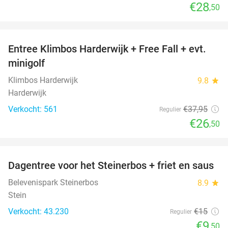
€28
,50
favorite_border
Entree Klimbos Harderwijk + Free Fall + evt.
30%
minigolf
Klimbos Harderwijk
9.8
star
Harderwijk
Verkocht: 561
€37
,95
Regulier
€26
,50
favorite_border
Dagentree voor het Steinerbos + friet en saus
37%
Belevenispark Steinerbos
8.9
star
Stein
Verkocht: 43.230
€15
Regulier
€9
,50