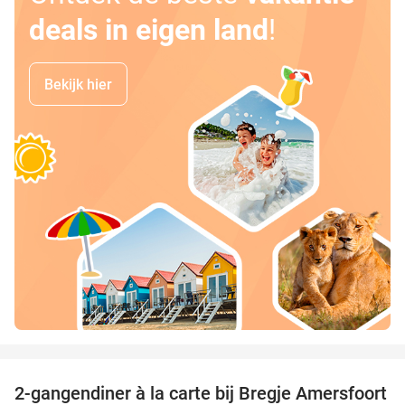
deals in eigen land
!
Bekijk hier
favorite_border
2-gangendiner à la carte bij Bregje Amersfoort
12%