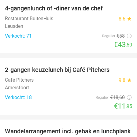
4-gangenlunch of -diner van de chef
25%
Restaurant BuitenHuis
8.6
star
Leusden
Verkocht: 71
€58
Regulier
€43
,50
favorite_border
2-gangen keuzelunch bij Café Pitchers
36%
Café Pitchers
9.8
star
Amersfoort
Verkocht: 18
€18
,60
Regulier
€11
,95
favorite_border
Wandelarrangement incl. gebak en lunchplank
33%