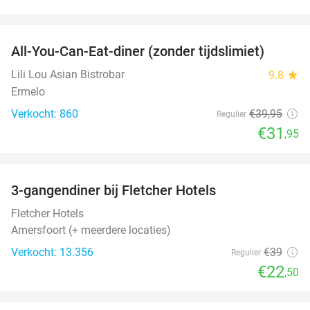
favorite_border
All-You-Can-Eat-diner (zonder tijdslimiet)
20%
Lili Lou Asian Bistrobar
9.8
star
Ermelo
Verkocht: 860
€39
,95
Regulier
€31
,95
favorite_border
3-gangendiner bij Fletcher Hotels
42%
Fletcher Hotels
Amersfoort (+ meerdere locaties)
Verkocht: 13.356
€39
Regulier
€22
,50
favorite_border