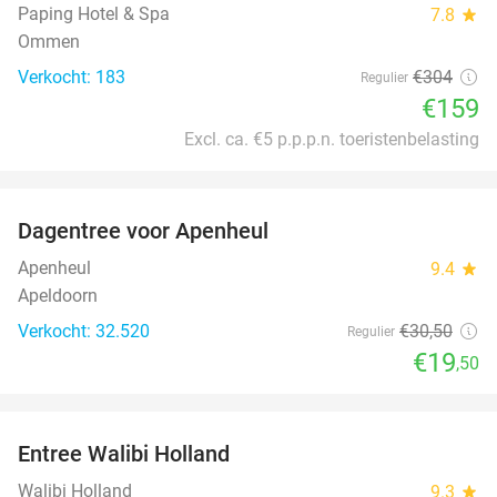
Paping Hotel & Spa
7.8
star
Ommen
Verkocht: 183
€304
Regulier
€159
Excl. ca. €5 p.p.p.n. toeristenbelasting
favorite_border
Dagentree voor Apenheul
36%
Apenheul
9.4
star
Apeldoorn
Verkocht: 32.520
€30
,50
Regulier
€19
,50
favorite_border
Entree Walibi Holland
25%
Walibi Holland
9.3
star