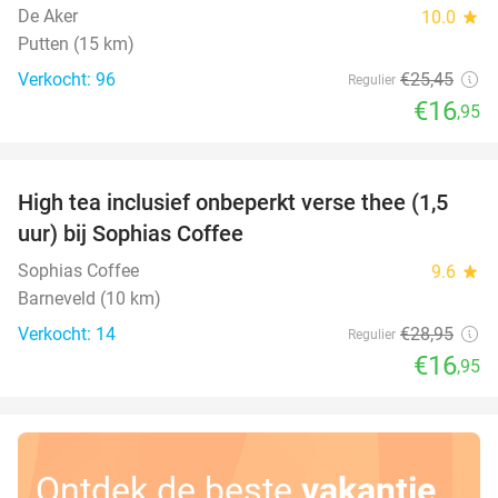
De Aker
10.0
star
Putten (15 km)
Verkocht: 96
€25
,45
Regulier
€16
,95
favorite_border
High tea inclusief onbeperkt verse thee (1,5
41%
uur) bij Sophias Coffee
Sophias Coffee
9.6
star
Barneveld (10 km)
Verkocht: 14
€28
,95
Regulier
€16
,95
Ontdek de beste
vakantie