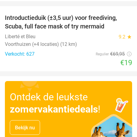
favorite_border
Introductieduik (±3,5 uur) voor freediving,
73%
Scuba, full face mask of try mermaid
Liberté et Bleu
9.2
star
Voorthuizen (+4 locaties) (12 km)
Verkocht: 627
€69
,95
Regulier
€19
Ontdek de leukste
zomervakantiedeals
!
Bekijk nu