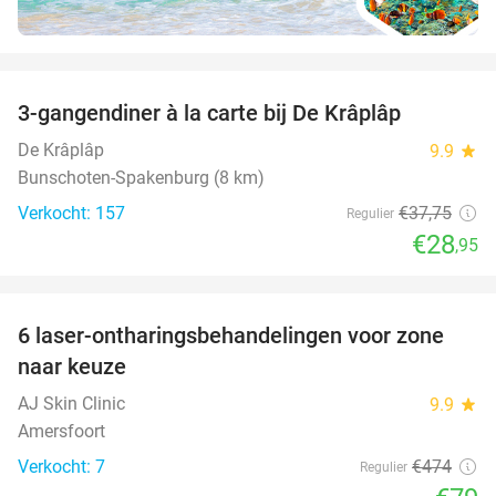
favorite_border
3-gangendiner à la carte bij De Krâplâp
23%
De Krâplâp
9.9
star
Bunschoten-Spakenburg (8 km)
Verkocht: 157
€37
,75
Regulier
€28
,95
favorite_border
6 laser-ontharingsbehandelingen voor zone
83%
naar keuze
AJ Skin Clinic
9.9
star
Amersfoort
Verkocht: 7
€474
Regulier