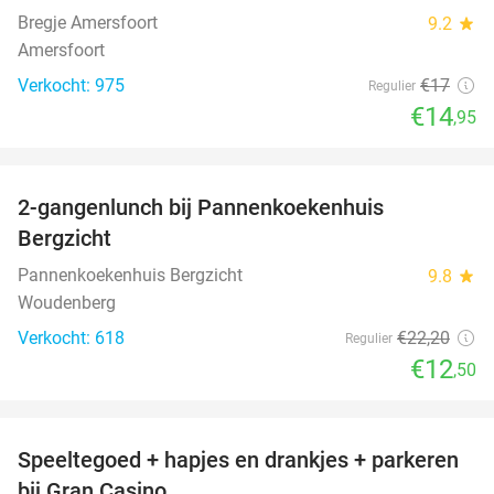
Bregje Amersfoort
9.2
star
Amersfoort
Verkocht: 975
€17
Regulier
€14
,95
favorite_border
2-gangenlunch bij Pannenkoekenhuis
44%
Bergzicht
Pannenkoekenhuis Bergzicht
9.8
star
Woudenberg
Verkocht: 618
€22
,20
Regulier
€12
,50
favorite_border
Speeltegoed + hapjes en drankjes + parkeren
50%
bij Gran Casino