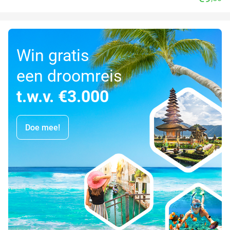
Win gratis
een droomreis
t.w.v. €3.000
Doe mee!