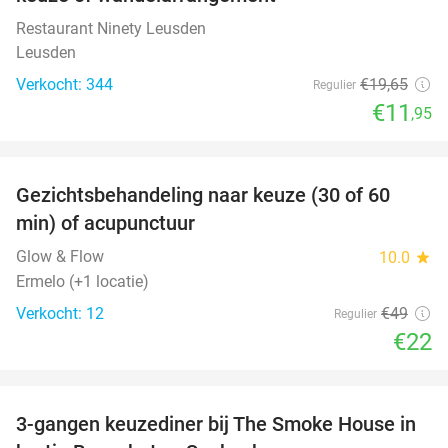
Restaurant Ninety Leusden
Leusden
Verkocht: 344
€19
,65
Regulier
€11
,95
favorite_border
Gezichtsbehandeling naar keuze (30 of 60
55%
min) of acupunctuur
Glow & Flow
10.0
star
Ermelo (+1 locatie)
Verkocht: 12
€49
Regulier
€22
favorite_border
3-gangen keuzediner bij The Smoke House in
37%