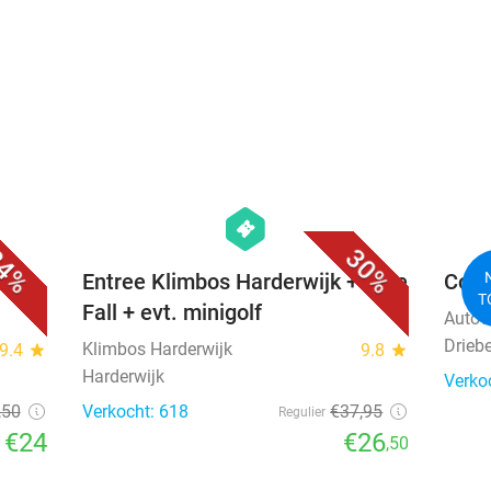
favorite_border
favorite_border
hexagon
events
4%
30%
Entree Klimbos Harderwijk + Free
Comp
T
Fall + evt. minigolf
Autow
Drieb
Klimbos Harderwijk
9.4
star
9.8
star
Harderwijk
Verko
,50
Verkocht: 618
€37
,95
Regulier
€24
€26
,50