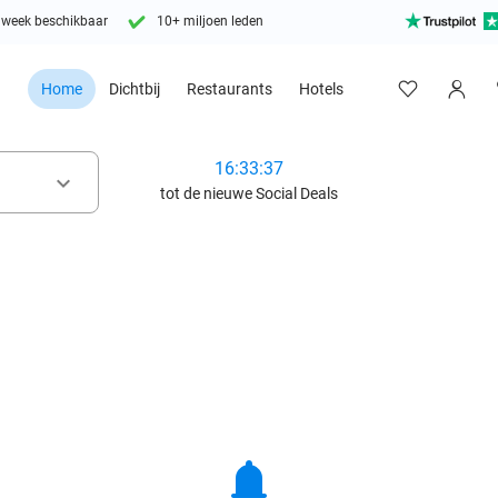
 week beschikbaar
10+ miljoen leden
Home
Dichtbij
Restaurants
Hotels
16:33:36
keyboard_arrow_down
tot de nieuwe Social Deals
notifications