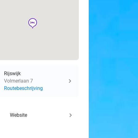
hotel
Rijswijk
Volmerlaan 7
Routebeschrijving
keyboard_arrow_right
Website