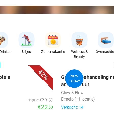
Drinken
Uitjes
Zomervakantie
Wellness &
Overnacht
Beauty
favorite_border
n
42%
otels
Gezichtsbehandeling na
NEW
TODAY
acupunctuur
Glow & Flow
Ermelo (+1 locatie)
€39
Regulier
€22
,50
Verkocht: 14