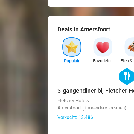
Deals in Amersfoort
Populair
Favorieten
Eten & 
hexago
food
3-gangendiner bij Fletcher H
Fletcher Hotels
Amersfoort (+ meerdere locaties)
Verkocht: 13.486