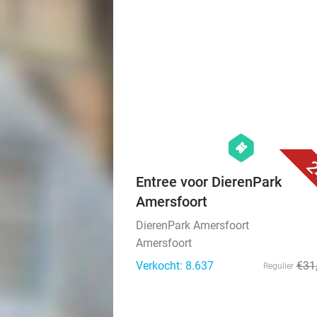
hexagon
events
2
Entree voor DierenPark
Amersfoort
DierenPark Amersfoort
Amersfoort
Verkocht: 8.637
€31
Regulier