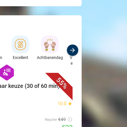
en
Excellent
Achtbanendag
Vakantie in
Speciaalzaken
eigen land
& Auto's
favorite_border
hexagon
wellness
55%
ar keuze (30 of 60 min) of
10.0
star
€49
Regulier