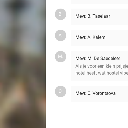
B.
Mevr. B. Taselaar
A.
Mevr. A. Kalem
M.
Mevr. M. De Saedeleer
Als je voor een klein prij
hotel heeft wat hostel vib
О.
Mevr. О. Vorontsova