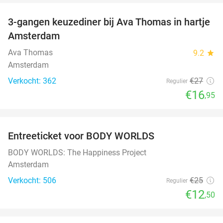
3-gangen keuzediner bij Ava Thomas in hartje
37%
Amsterdam
Ava Thomas
9.2
star
Amsterdam
Verkocht: 362
€27
Regulier
€16
,95
favorite_border
Entreeticket voor BODY WORLDS
50%
BODY WORLDS: The Happiness Project
Amsterdam
Verkocht: 506
€25
Regulier
€12
,50
favorite_border