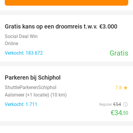
favorite_border
Gratis kans op een droomreis t.w.v. €3.000
Social Deal Win
Online
Gratis
Verkocht: 183.672
favorite_border
Parkeren bij Schiphol
36%
ShuttleParkerenSchiphol
7.8
star
Aalsmeer (+1 locatie) (10 km)
Verkocht: 1.711
€54
Regulier
€34
,50
favorite_border