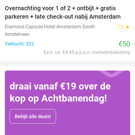
Overnachting voor 1 of 2 + ontbijt + gratis
parkeren + late check-out nabij Amsterdam
Diamond Capsule Hotel Amsterdam South
7.5
star
Amstelveen
€50
Verkocht: 322
Excl. ca. €4,45 p.p.p.n. toeristenbelasting
draai vanaf €19 over de
kop op Achtbanendag!
Bekijk alle deals!