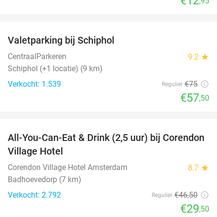
€12
,95
favorite_border
Valetparking bij Schiphol
23%
CentraalParkeren
9.2
star
Schiphol (+1 locatie) (9 km)
Verkocht: 1.539
€75
Regulier
€57
,50
favorite_border
All-You-Can-Eat & Drink (2,5 uur) bij Corendon
37%
Village Hotel
Corendon Village Hotel Amsterdam
8.7
star
Badhoevedorp (7 km)
Verkocht: 2.792
€46
,50
Regulier
€29
,50