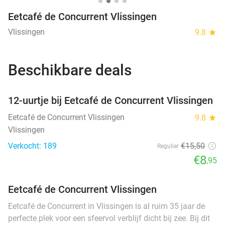
Eetcafé de Concurrent Vlissingen
Vlissingen
9.8
star
Beschikbare deals
favorite_border
12-uurtje bij Eetcafé de Concurrent Vlissingen
Eetcafé de Concurrent Vlissingen
9.8
star
Vlissingen
Verkocht: 189
€15
,50
Regulier
€8
,95
Eetcafé de Concurrent Vlissingen
Eetcafé de Concurrent in Vlissingen is al ruim 35 jaar de
perfecte plek voor een sfeervol verblijf dicht bij zee. Bij dit