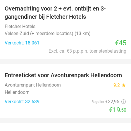
Overnachting voor 2 + evt. ontbijt en 3-
gangendiner bij Fletcher Hotels
Fletcher Hotels
Velsen-Zuid (+ meerdere locaties) (13 km)
€45
Verkocht: 18.061
Excl. ca. €3 p.p.p.n. toeristenbelasting
favorite_border
Entreeticket voor Avonturenpark Hellendoorn
41%
Avonturenpark Hellendoorn
9.2
star
Hellendoorn
Verkocht: 32.639
€32
,95
Regulier
€19
,50
favorite_border