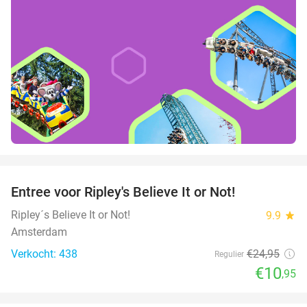
favorite_border
Entree voor Ripley's Believe It or Not!
56%
Ripley´s Believe It or Not!
9.9
star
Amsterdam
Verkocht: 438
€24
,95
Regulier
€10
,95
favorite_border