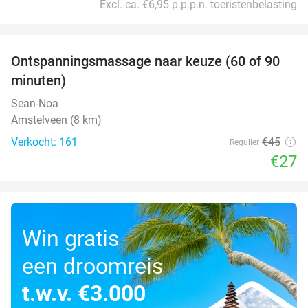
Excl. ca. €6,95 p.p.p.n. toeristenbelasting
favorite_border
Ontspanningsmassage naar keuze (60 of 90
40%
minuten)
Sean-Noa
Amstelveen (8 km)
Verkocht: 161
€45
Regulier
€27
Win gratis
een droomreis
t.w.v. €3.000