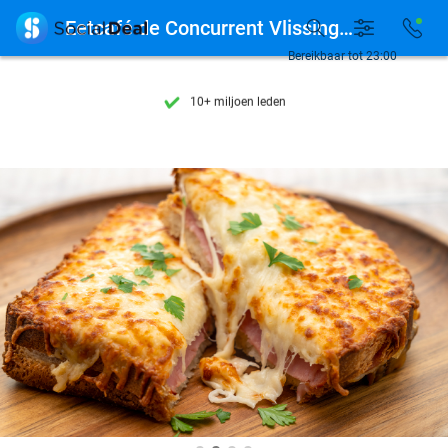
Ontdek 15.000+ deals

Eetcafé de Concurrent Vlissingen
7 dagen per week beschikbaar
Bereikbaar tot 23:00
10+ miljoen leden
9,4
op basis van
205.983 reviews
Ontdek 15.000+ deals
7 dagen per week beschikbaar
10+ miljoen leden