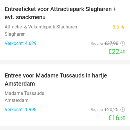
Entreeticket voor Attractiepark Slagharen +
41%
evt. snackmenu
Attractie- & Vakantiepark Slagharen
8.8
star
Slagharen
Verkocht: 4.629
€37
,90
Regulier
€22
,40
favorite_border
Entree voor Madame Tussauds in hartje
19%
Amsterdam
Madame Tussauds
Amsterdam
Verkocht: 1.998
€20
,25
Regulier
€16
,50
favorite_border