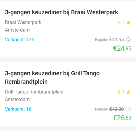
3-gangen keuzediner bij Braai Westerpark
40%
Braai Westerpark
9.7
star
Amsterdam
Verkocht: 435
€41
,55
Regulier
€24
,95
favorite_border
3-gangen keuzediner bij Grill Tango
39%
Rembrandtplein
Grill Tango Rembrandtplein
8.1
star
Amsterdam
Verkocht: 16
€43
,30
Regulier
€26
,50
favorite_border