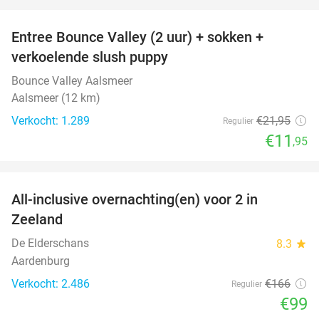
favorite_border
Entree Bounce Valley (2 uur) + sokken +
46%
verkoelende slush puppy
Bounce Valley Aalsmeer
Aalsmeer (12 km)
Verkocht: 1.289
€21
,95
Regulier
€11
,95
favorite_border
All-inclusive overnachting(en) voor 2 in
40%
Zeeland
De Elderschans
8.3
star
Aardenburg
Verkocht: 2.486
€166
Regulier
€99