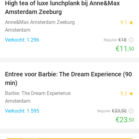
High tea of luxe lunchplank bij Anne&Max
36%
Amsterdam Zeeburg
Anne&Max Amsterdam Zeeburg
9.1
star
Amsterdam
Verkocht: 1.296
€18
Regulier
€11
,50
favorite_border
Entree voor Barbie: The Dream Experience (90
30%
min)
Barbie: The Dream Experience
9.2
star
Amsterdam
Verkocht: 1.595
€33
,50
Regulier
€23
,50