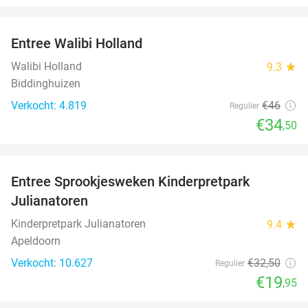
favorite_border
Entree Walibi Holland
25%
Walibi Holland
9.3
star
Biddinghuizen
Verkocht: 4.819
€46
Regulier
€34
,50
favorite_border
Entree Sprookjesweken Kinderpretpark
39%
Julianatoren
Kinderpretpark Julianatoren
9.4
star
Apeldoorn
Verkocht: 10.627
€32
,50
Regulier
€19
,95
favorite_border