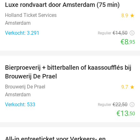
Luxe rondvaart door Amsterdam (75 min)
38%
Holland Ticket Services
8.9
star
Amsterdam
Verkocht: 3.291
€14
,50
Regulier
€8
,95
favorite_border
Bierproeverij + bitterballen of kaassoufflés bij
40%
Brouwerij De Prael
Brouwerij De Prael
9.7
star
Amsterdam
Verkocht: 533
€22
,50
Regulier
€13
,50
favorite_border
All-in entreeticket voor Verkeers- en