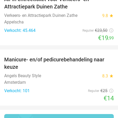
15%
Attractiepark Duinen Zathe
Verkeers- en Attractiepark Duinen Zathe
9.8
star
Appelscha
Verkocht: 45.464
€23
,50
Regulier
€19
,99
favorite_border
Manicure- en/of pedicurebehandeling naar
44%
keuze
Angels Beauty Style
8.3
star
Amsterdam
Verkocht: 101
€25
Regulier
€14