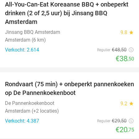
All-You-Can-Eat Koreaanse BBQ + onbeperkt
21%
drinken (2 of 2,5 uur) bij Jinsang BBQ
Amsterdam
Jinsang BBQ Amsterdam
9.8
star
Amsterdam (6 km)
Verkocht: 2.614
€48
,50
Regulier
€38
,50
favorite_border
Rondvaart (75 min) + onbeperkt pannenkoeken
30%
op De Pannenkoekenboot
De Pannenkoekenboot
9.2
star
Amsterdam (+2 locaties)
Verkocht: 4.387
€29
,50
Regulier
€20
,75