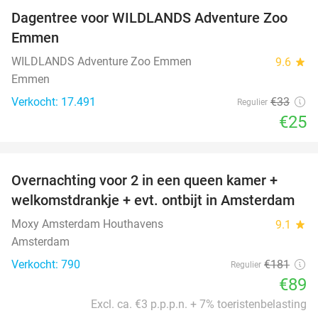
Dagentree voor WILDLANDS Adventure Zoo
24%
Emmen
WILDLANDS Adventure Zoo Emmen
9.6
star
Emmen
Verkocht: 17.491
€33
Regulier
€25
favorite_border
Overnachting voor 2 in een queen kamer +
51%
welkomstdrankje + evt. ontbijt in Amsterdam
Moxy Amsterdam Houthavens
9.1
star
Amsterdam
Verkocht: 790
€181
Regulier
€89
Excl. ca. €3 p.p.p.n. + 7% toeristenbelasting