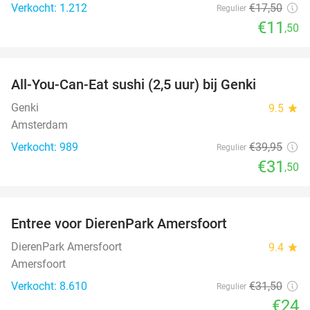
Verkocht: 1.212
€17
,50
Regulier
€11
,50
favorite_border
All-You-Can-Eat sushi (2,5 uur) bij Genki
21%
Genki
9.5
star
Amsterdam
Verkocht: 989
€39
,95
Regulier
€31
,50
favorite_border
Entree voor DierenPark Amersfoort
24%
DierenPark Amersfoort
9.4
star
Amersfoort
Verkocht: 8.610
€31
,50
Regulier
€24