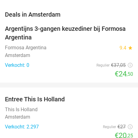
favorite_border
Deals in Amsterdam
Argentijns 3-gangen keuzediner bij Formosa
34%
NEW
Argentina
TODAY
Formosa Argentina
9.4
star
Amsterdam
Verkocht: 0
€37
,05
Regulier
€24
,50
favorite_border
Entree This Is Holland
25%
This Is Holland
Amsterdam
Verkocht: 2.297
€27
Regulier
€20
,25