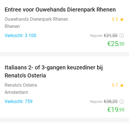
Entree voor Ouwehands Dierenpark Rhenen
19%
Ouwehands Dierenpark Rhenen
9.5
star
Rhenen
Verkocht: 3.100
€31
,50
Regulier
€25
,50
favorite_border
Italiaans 2- of 3-gangen keuzediner bij
48%
Renato's Osteria
Renato's Osteria
9.7
star
Amsterdam
Verkocht: 759
€38
,20
Regulier
€19
,95
favorite_border