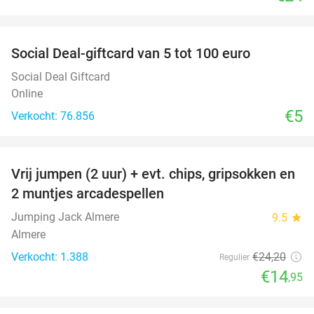
favorite_border
Social Deal-giftcard van 5 tot 100 euro
Social Deal Giftcard
Online
€5
Verkocht: 76.856
favorite_border
Vrij jumpen (2 uur) + evt. chips, gripsokken en
38%
2 muntjes arcadespellen
Jumping Jack Almere
9.5
star
Almere
Verkocht: 1.388
€24
,20
Regulier
€14
,95
favorite_border