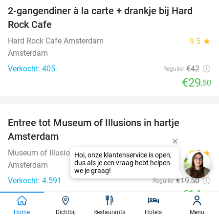
2-gangendiner à la carte + drankje bij Hard
30%
Rock Cafe
Hard Rock Cafe Amsterdam
9.5
star
Amsterdam
Verkocht: 405
€42
Regulier
€29
,50
favorite_border
Entree tot Museum of Illusions in hartje
23%
Amsterdam
Museum of Illusions Amsterdam
9.7
star
Hoi, onze klantenservice is open,
dus als je een vraag hebt helpen
Amsterdam
we je graag!
Verkocht: 4.591
€19
,50
Regulier
€14
,95
favorite_border
Home
Dichtbij
Restaurants
Hotels
Menu