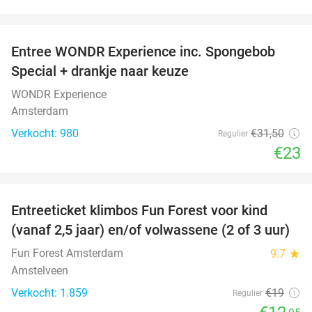
favorite_border
Entree WONDR Experience inc. Spongebob
27%
Special + drankje naar keuze
WONDR Experience
Amsterdam
Verkocht: 980
€31
,50
Regulier
€23
favorite_border
Entreeticket klimbos Fun Forest voor kind
32%
(vanaf 2,5 jaar) en/of volwassene (2 of 3 uur)
Fun Forest Amsterdam
9.7
star
Amstelveen
Verkocht: 1.859
€19
Regulier