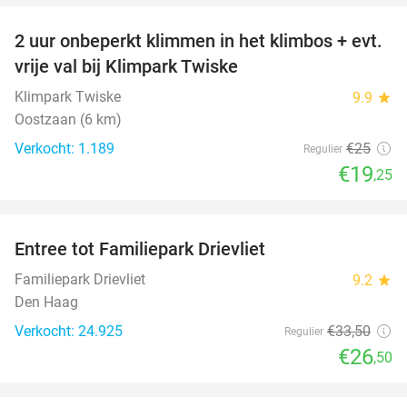
2 uur onbeperkt klimmen in het klimbos + evt.
23%
vrije val bij Klimpark Twiske
Klimpark Twiske
9.9
star
Oostzaan (6 km)
Verkocht: 1.189
€25
Regulier
€19
,25
favorite_border
Entree tot Familiepark Drievliet
21%
Familiepark Drievliet
9.2
star
Den Haag
Verkocht: 24.925
€33
,50
Regulier
€26
,50
favorite_border