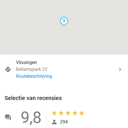
food
Vlissingen
Bellamypark 22
Routebeschrijving
Selectie van recensies
9,8
294