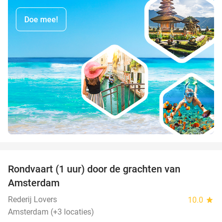
Doe mee!
favorite_border
Rondvaart (1 uur) door de grachten van
34%
Amsterdam
Rederij Lovers
10.0
star
Amsterdam (+3 locaties)