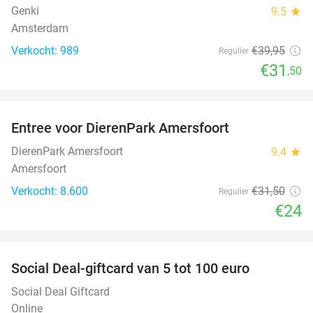
Genki
9.5
star
Amsterdam
Verkocht: 989
€39
,95
Regulier
€31
,50
favorite_border
Entree voor DierenPark Amersfoort
24%
DierenPark Amersfoort
9.4
star
Amersfoort
Verkocht: 8.600
€31
,50
Regulier
€24
favorite_border
Social Deal-giftcard van 5 tot 100 euro
Social Deal Giftcard
Online