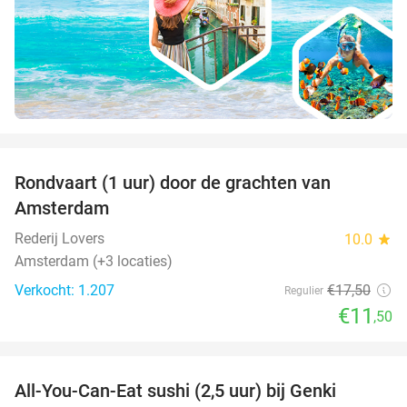
favorite_border
Rondvaart (1 uur) door de grachten van
34%
Amsterdam
Rederij Lovers
10.0
star
Amsterdam (+3 locaties)
Verkocht: 1.207
€17
,50
Regulier
€11
,50
favorite_border
All-You-Can-Eat sushi (2,5 uur) bij Genki
21%