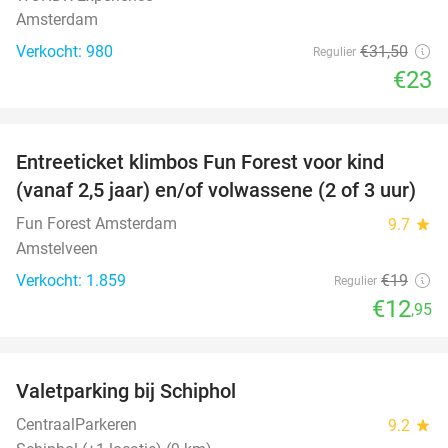
Amsterdam
Verkocht: 980
€31
,50
Regulier
€23
favorite_border
Entreeticket klimbos Fun Forest voor kind
32%
(vanaf 2,5 jaar) en/of volwassene (2 of 3 uur)
Fun Forest Amsterdam
9.7
star
Amstelveen
Verkocht: 1.859
€19
Regulier
€12
,95
favorite_border
Valetparking bij Schiphol
23%
CentraalParkeren
9.2
star