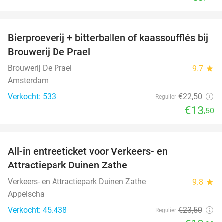
favorite_border
Bierproeverij + bitterballen of kaassoufflés bij
40%
Brouwerij De Prael
Brouwerij De Prael
9.7
star
Amsterdam
Verkocht: 533
€22
,50
Regulier
€13
,50
favorite_border
All-in entreeticket voor Verkeers- en
15%
Attractiepark Duinen Zathe
Verkeers- en Attractiepark Duinen Zathe
9.8
star
Appelscha
Verkocht: 45.438
€23
,50
Regulier