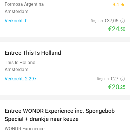
Formosa Argentina
9.4
star
Amsterdam
Verkocht: 0
€37
,05
Regulier
€24
,50
favorite_border
Entree This Is Holland
25%
This Is Holland
Amsterdam
Verkocht: 2.297
€27
Regulier
€20
,25
favorite_border
Entree WONDR Experience inc. Spongebob
27%
Special + drankje naar keuze
WONDR Experience