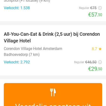
Schiphol (+1 locatie) (9 km)
Verkocht: 1.538
€75
Regulier
€57
,50
favorite_border
All-You-Can-Eat & Drink (2,5 uur) bij Corendon
37%
Village Hotel
Corendon Village Hotel Amsterdam
8.7
star
Badhoevedorp (7 km)
Verkocht: 2.792
€46
,50
Regulier
€29
,50