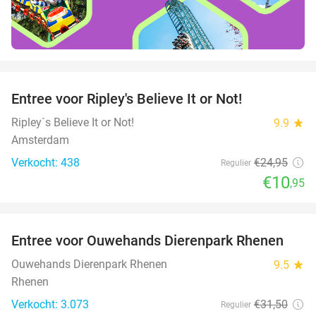
favorite_border
Entree voor Ripley's Believe It or Not!
56%
Ripley´s Believe It or Not!
9.9
star
Amsterdam
Verkocht: 438
€24
,95
Regulier
€10
,95
favorite_border
Entree voor Ouwehands Dierenpark Rhenen
19%
Ouwehands Dierenpark Rhenen
9.5
star
Rhenen
Verkocht: 3.073
€31
,50
Regulier