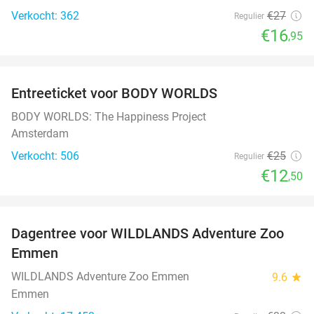
Verkocht: 362
€27
Regulier
€16
,95
favorite_border
Entreeticket voor BODY WORLDS
50%
BODY WORLDS: The Happiness Project
Amsterdam
Verkocht: 506
€25
Regulier
€12
,50
favorite_border
Dagentree voor WILDLANDS Adventure Zoo
24%
Emmen
WILDLANDS Adventure Zoo Emmen
9.6
star
Emmen