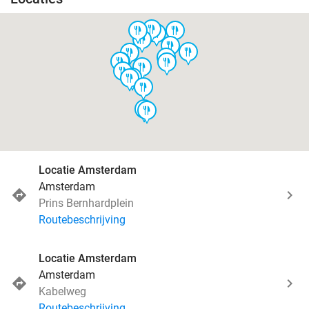
food
food
food
food
food
food
food
food
food
food
food
food
food
food
food
food
food
food
food
Locatie Amsterdam
Amsterdam
Prins Bernhardplein
Routebeschrijving
Locatie Amsterdam
Amsterdam
Kabelweg
Routebeschrijving