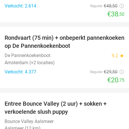
Verkocht: 2.614
€48
,50
Regulier
€38
,50
favorite_border
Rondvaart (75 min) + onbeperkt pannenkoeken
30%
op De Pannenkoekenboot
De Pannenkoekenboot
9.2
star
Amsterdam (+2 locaties)
Verkocht: 4.377
€29
,50
Regulier
€20
,75
favorite_border
Entree Bounce Valley (2 uur) + sokken +
46%
verkoelende slush puppy
Bounce Valley Aalsmeer
Aalsmeer (12 km)