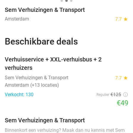
Sem Verhuizingen & Transport
Amsterdam
7.7
star
Beschikbare deals
favorite_border
Verhuisservice + XXL-verhuisbus + 2
verhuizers
Sem Verhuizingen & Transport
7.7
star
Amsterdam (+13 locaties)
Verkocht: 130
€125
Regulier
€49
Sem Verhuizingen & Transport
Binnenkort een verhuizing? Maak dan nu kennis met Sem