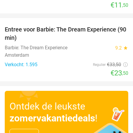
€11
,50
favorite_border
Entree voor Barbie: The Dream Experience (90
30%
min)
Barbie: The Dream Experience
9.2
star
Amsterdam
Verkocht: 1.595
€33
,50
Regulier
€23
,50
Ontdek de leukste
zomervakantiedeals
!