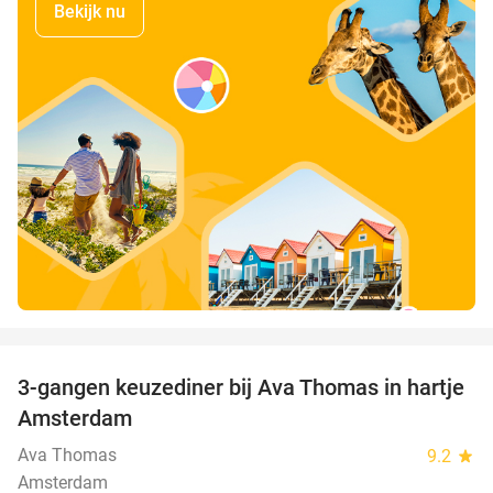
Bekijk nu
favorite_border
3-gangen keuzediner bij Ava Thomas in hartje
37%
Amsterdam
Ava Thomas
9.2
star
Amsterdam