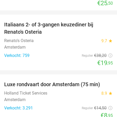
€25
,50
favorite_border
Italiaans 2- of 3-gangen keuzediner bij
48%
Renato's Osteria
Renato's Osteria
9.7
star
Amsterdam
Verkocht: 759
€38
,20
Regulier
€19
,95
favorite_border
Luxe rondvaart door Amsterdam (75 min)
38%
Holland Ticket Services
8.9
star
Amsterdam
Verkocht: 3.291
€14
,50
Regulier
€8
,95