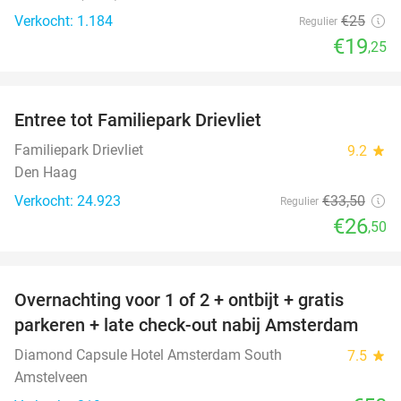
Verkocht: 1.184
€25
Regulier
€19
,25
favorite_border
Entree tot Familiepark Drievliet
21%
Familiepark Drievliet
9.2
star
Den Haag
Verkocht: 24.923
€33
,50
Regulier
€26
,50
favorite_border
Overnachting voor 1 of 2 + ontbijt + gratis
parkeren + late check-out nabij Amsterdam
Diamond Capsule Hotel Amsterdam South
7.5
star
Amstelveen