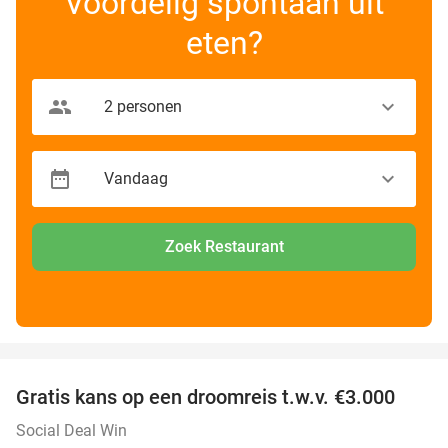
Voordelig spontaan uit
eten?
Zoek Restaurant
favorite_border
Gratis kans op een droomreis t.w.v. €3.000
Social Deal Win