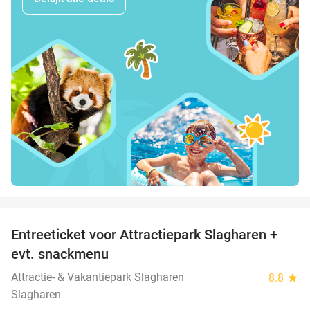
favorite_border
Entreeticket voor Attractiepark Slagharen +
41%
evt. snackmenu
Attractie- & Vakantiepark Slagharen
8.8
star
Slagharen