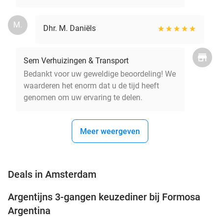
M.
Dhr. M. Daniëls
Sem Verhuizingen & Transport
Bedankt voor uw geweldige beoordeling! We
waarderen het enorm dat u de tijd heeft
genomen om uw ervaring te delen.
Meer weergeven
favorite_border
Deals in Amsterdam
Argentijns 3-gangen keuzediner bij Formosa
34%
NEW
Argentina
TODAY