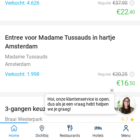
Verkocht: 4.626
€37
,90
Regulier
€22
,40
favorite_border
Entree voor Madame Tussauds in hartje
19%
Amsterdam
Madame Tussauds
Amsterdam
Verkocht: 1.998
€20
,25
Regulier
€16
,50
favorite_border
Hoi, onze klantenservice is open,
dus als je een vraag hebt helpen
3-gangen keuzediner bij Braai Westerpark
40%
we je graag!
Braai Westerpark
9.7
star
Amsterdam
Home
Dichtbij
Restaurants
Hotels
Menu
Verkocht: 435
€41
,55
Regulier