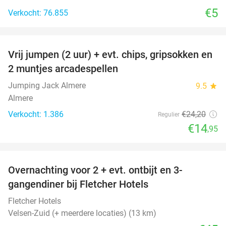
€5
Verkocht: 76.855
favorite_border
Vrij jumpen (2 uur) + evt. chips, gripsokken en
38%
2 muntjes arcadespellen
Jumping Jack Almere
9.5
star
Almere
Verkocht: 1.386
€24
,20
Regulier
€14
,95
favorite_border
Overnachting voor 2 + evt. ontbijt en 3-
gangendiner bij Fletcher Hotels
Fletcher Hotels
Velsen-Zuid (+ meerdere locaties) (13 km)