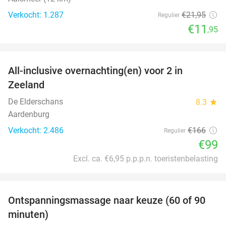
Verkocht: 1.287
€21
,95
Regulier
€11
,95
favorite_border
All-inclusive overnachting(en) voor 2 in
40%
Zeeland
De Elderschans
8.3
star
Aardenburg
Verkocht: 2.486
€166
Regulier
€99
Excl. ca. €6,95 p.p.p.n. toeristenbelasting
favorite_border
Ontspanningsmassage naar keuze (60 of 90
40%
minuten)