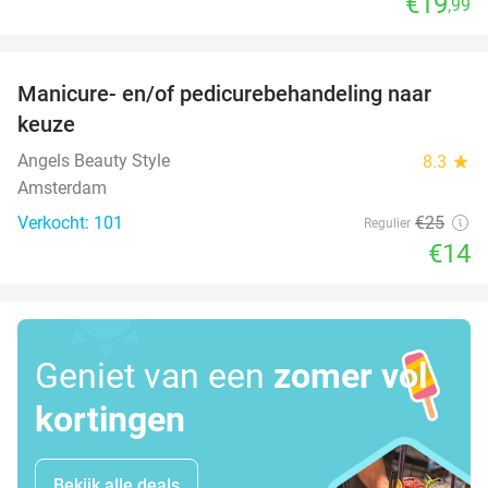
€19
,99
favorite_border
Manicure- en/of pedicurebehandeling naar
44%
keuze
Angels Beauty Style
8.3
star
Amsterdam
Verkocht: 101
€25
Regulier
€14
Geniet van een
zomer vol
kortingen
Bekijk alle deals