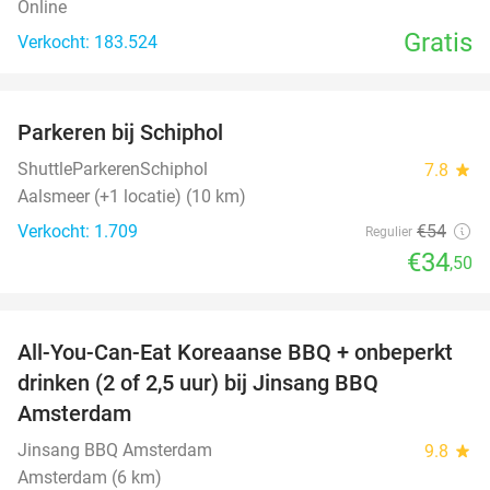
Online
Gratis
Verkocht: 183.524
favorite_border
Parkeren bij Schiphol
36%
ShuttleParkerenSchiphol
7.8
star
Aalsmeer (+1 locatie) (10 km)
Verkocht: 1.709
€54
Regulier
€34
,50
favorite_border
All-You-Can-Eat Koreaanse BBQ + onbeperkt
21%
drinken (2 of 2,5 uur) bij Jinsang BBQ
Amsterdam
Jinsang BBQ Amsterdam
9.8
star
Amsterdam (6 km)