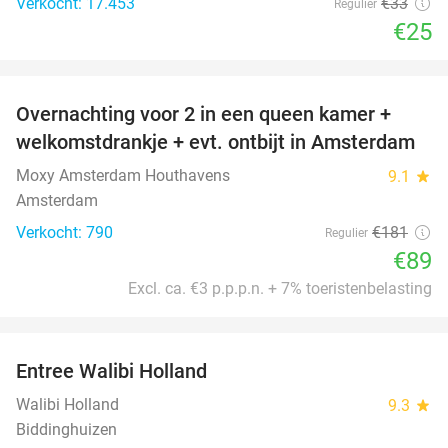
Verkocht: 17.453
€33
Regulier
€25
favorite_border
Overnachting voor 2 in een queen kamer +
51%
welkomstdrankje + evt. ontbijt in Amsterdam
Moxy Amsterdam Houthavens
9.1
star
Amsterdam
Verkocht: 790
€181
Regulier
€89
Excl. ca. €3 p.p.p.n. + 7% toeristenbelasting
favorite_border
Entree Walibi Holland
25%
Walibi Holland
9.3
star
Biddinghuizen