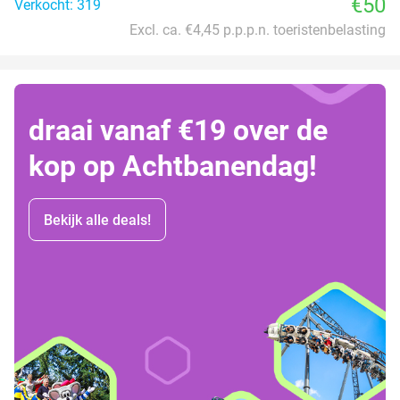
€50
Verkocht: 319
Excl. ca. €4,45 p.p.p.n. toeristenbelasting
draai vanaf €19 over de
kop op Achtbanendag!
Bekijk alle deals!