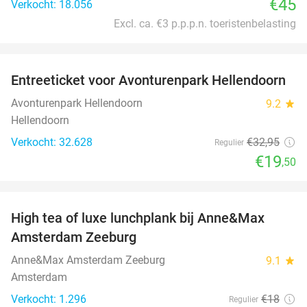
€45
Verkocht: 18.056
Excl. ca. €3 p.p.p.n. toeristenbelasting
favorite_border
Entreeticket voor Avonturenpark Hellendoorn
41%
Avonturenpark Hellendoorn
9.2
star
Hellendoorn
Verkocht: 32.628
€32
,95
Regulier
€19
,50
favorite_border
High tea of luxe lunchplank bij Anne&Max
36%
Amsterdam Zeeburg
Anne&Max Amsterdam Zeeburg
9.1
star
Amsterdam
Verkocht: 1.296
€18
Regulier