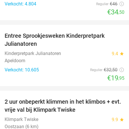
Verkocht: 4.804
€46
Regulier
€34
,50
favorite_border
Entree Sprookjesweken Kinderpretpark
39%
Julianatoren
Kinderpretpark Julianatoren
9.4
star
Apeldoorn
Verkocht: 10.605
€32
,50
Regulier
€19
,95
favorite_border
2 uur onbeperkt klimmen in het klimbos + evt.
23%
vrije val bij Klimpark Twiske
Klimpark Twiske
9.9
star
Oostzaan (6 km)