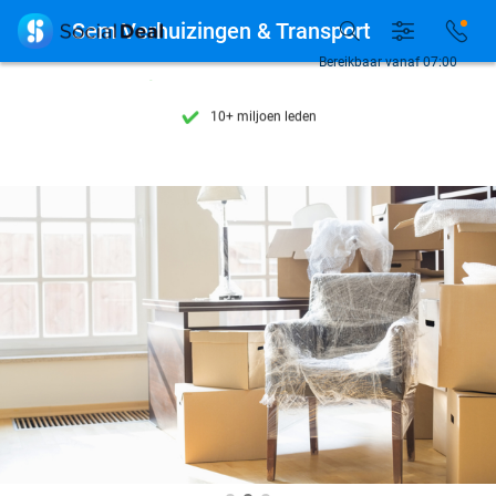
Ontdek 15.000+ deals

Sem Verhuizingen & Transport
7 dagen per week beschikbaar
Bereikbaar vanaf 07:00
10+ miljoen leden
9,4
op basis van
205.983 reviews
Ontdek 15.000+ deals
7 dagen per week beschikbaar
10+ miljoen leden