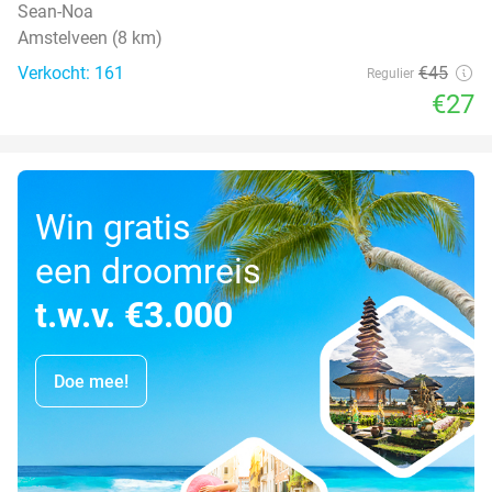
Sean-Noa
Amstelveen (8 km)
Verkocht: 161
€45
Regulier
€27
Win gratis
een droomreis
t.w.v. €3.000
Doe mee!