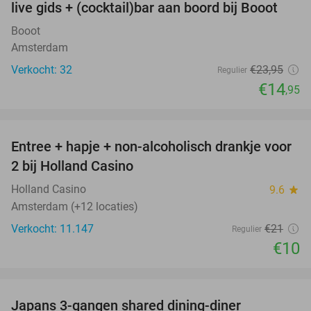
live gids + (cocktail)bar aan boord bij Booot
Booot
Amsterdam
Verkocht: 32
€23
,95
Regulier
€14
,95
favorite_border
Entree + hapje + non-alcoholisch drankje voor
52%
2 bij Holland Casino
Holland Casino
9.6
star
Amsterdam (+12 locaties)
Verkocht: 11.147
€21
Regulier
€10
favorite_border
Japans 3-gangen shared dining-diner
26%