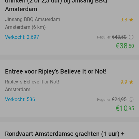
drinken (2 of 2,5 uur) bij Jinsang BBQ
Amsterdam
Jinsang BBQ Amsterdam
9.8
star
Amsterdam (6 km)
Verkocht: 2.697
€48
,50
Regulier
€38
,50
favorite_border
Entree voor Ripley's Believe It or Not!
56%
Ripley´s Believe It or Not!
9.9
star
Amsterdam
Verkocht: 536
€24
,95
Regulier
€10
,95
favorite_border
Rondvaart Amsterdamse grachten (1 uur) +
38%