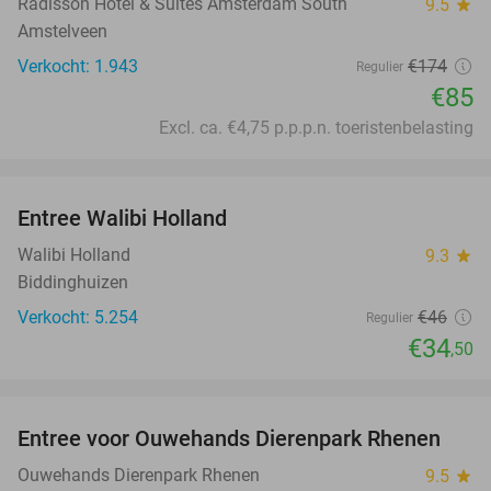
Radisson Hotel & Suites Amsterdam South
9.5
star
Amstelveen
Verkocht: 1.943
€174
Regulier
€85
Excl. ca. €4,75 p.p.p.n. toeristenbelasting
favorite_border
Entree Walibi Holland
25%
Walibi Holland
9.3
star
Biddinghuizen
Verkocht: 5.254
€46
Regulier
€34
,50
favorite_border
Entree voor Ouwehands Dierenpark Rhenen
19%
Ouwehands Dierenpark Rhenen
9.5
star