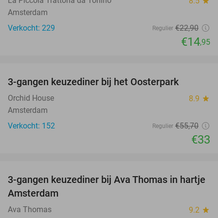
La Piccola Trattoria da Tonino
8.5
star
Amsterdam
Verkocht: 229
€22
,90
Regulier
€14
,95
favorite_border
3-gangen keuzediner bij het Oosterpark
41%
Orchid House
8.9
star
Amsterdam
Verkocht: 152
€55
,70
Regulier
€33
favorite_border
3-gangen keuzediner bij Ava Thomas in hartje
37%
Amsterdam
Ava Thomas
9.2
star