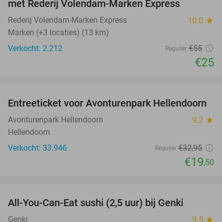
met Rederij Volendam-Marken Express
Rederij Volendam-Marken Express
10.0
star
Marken (+3 locaties) (13 km)
Verkocht: 2.212
€55
Regulier
€25
favorite_border
Entreeticket voor Avonturenpark Hellendoorn
41%
Avonturenpark Hellendoorn
9.2
star
Hellendoorn
Verkocht: 33.946
€32
,95
Regulier
€19
,50
favorite_border
All-You-Can-Eat sushi (2,5 uur) bij Genki
21%
Genki
9.5
star