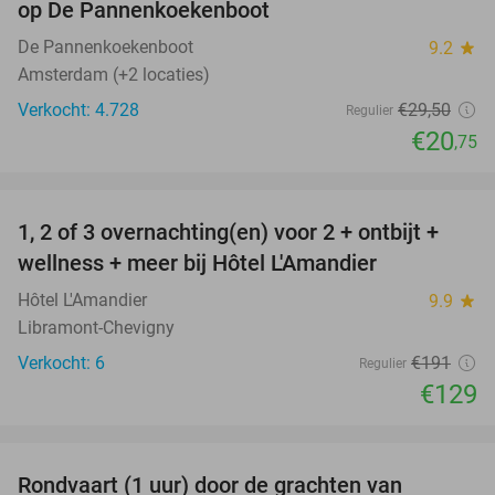
op De Pannenkoekenboot
De Pannenkoekenboot
9.2
star
Amsterdam (+2 locaties)
Verkocht: 4.728
€29
,50
Regulier
€20
,75
favorite_border
1, 2 of 3 overnachting(en) voor 2 + ontbijt +
32%
NEW
wellness + meer bij Hôtel L'Amandier
TODAY
Hôtel L'Amandier
9.9
star
Libramont-Chevigny
Verkocht: 6
€191
Regulier
€129
favorite_border
Rondvaart (1 uur) door de grachten van
34%