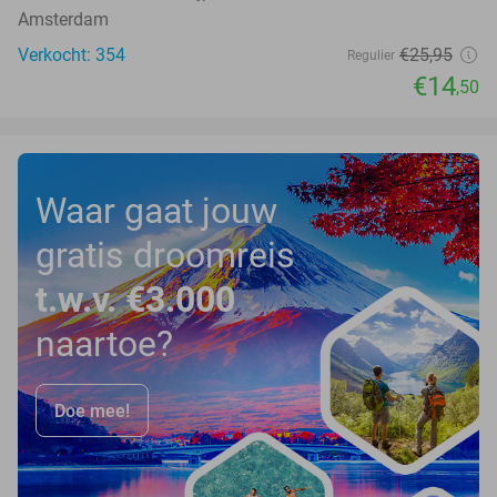
Amsterdam
Verkocht: 354
€25
,95
Regulier
€14
,50
Waar gaat jouw
gratis droomreis
t.w.v. €3.000
naartoe?
Doe mee!