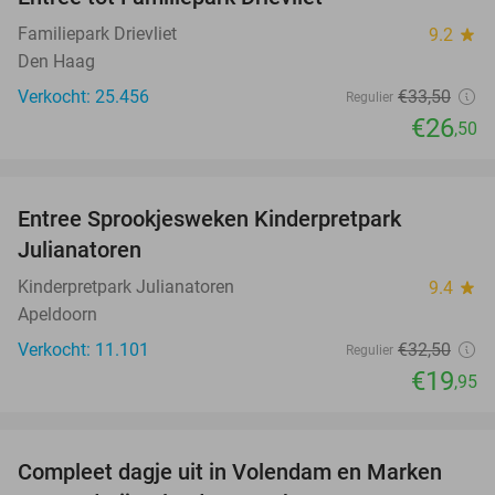
21%
Familiepark Drievliet
9.2
star
Den Haag
Verkocht: 25.456
€33
,50
Regulier
€26
,50
favorite_border
Entree Sprookjesweken Kinderpretpark
39%
Julianatoren
Kinderpretpark Julianatoren
9.4
star
Apeldoorn
Verkocht: 11.101
€32
,50
Regulier
€19
,95
favorite_border
Compleet dagje uit in Volendam en Marken
55%