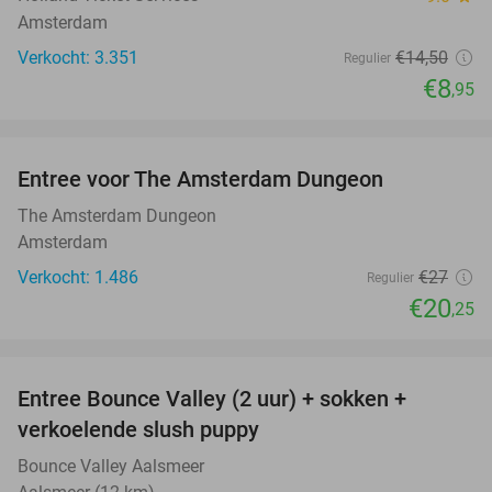
Amsterdam
Verkocht: 3.351
€14
,50
Regulier
€8
,95
favorite_border
Entree voor The Amsterdam Dungeon
25%
The Amsterdam Dungeon
Amsterdam
Verkocht: 1.486
€27
Regulier
€20
,25
favorite_border
Entree Bounce Valley (2 uur) + sokken +
46%
verkoelende slush puppy
Bounce Valley Aalsmeer