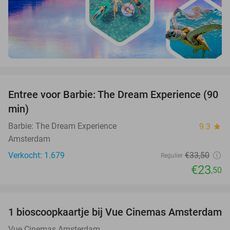
favorite_border
Entree voor Barbie: The Dream Experience (90
30%
min)
Barbie: The Dream Experience
9.3
star
Amsterdam
Verkocht: 1.679
€33
,50
Regulier
€23
,50
favorite_border
1 bioscoopkaartje bij Vue Cinemas Amsterdam
43%
Vue Cinemas Amsterdam