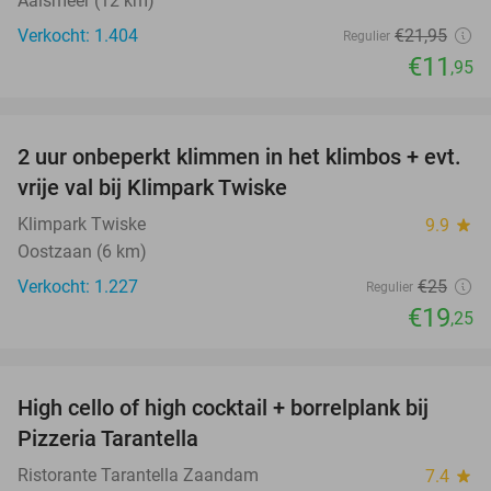
Aalsmeer (12 km)
Verkocht: 1.404
€21
,95
Regulier
€11
,95
favorite_border
2 uur onbeperkt klimmen in het klimbos + evt.
23%
vrije val bij Klimpark Twiske
Klimpark Twiske
9.9
star
Oostzaan (6 km)
Verkocht: 1.227
€25
Regulier
€19
,25
favorite_border
High cello of high cocktail + borrelplank bij
55%
Pizzeria Tarantella
Ristorante Tarantella Zaandam
7.4
star