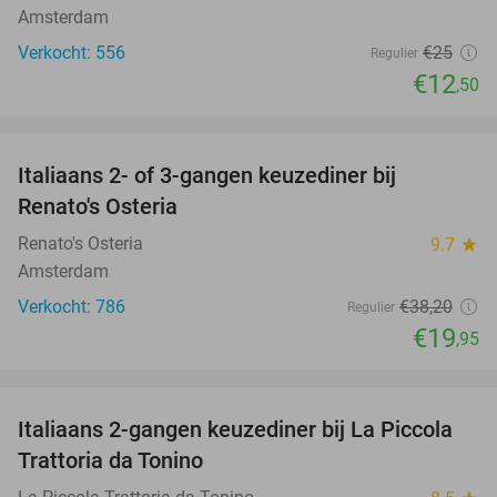
Amsterdam
Verkocht: 556
€25
Regulier
€12
,50
favorite_border
Italiaans 2- of 3-gangen keuzediner bij
48%
Renato's Osteria
Renato's Osteria
9.7
star
Amsterdam
Verkocht: 786
€38
,20
Regulier
€19
,95
favorite_border
Italiaans 2-gangen keuzediner bij La Piccola
35%
Trattoria da Tonino