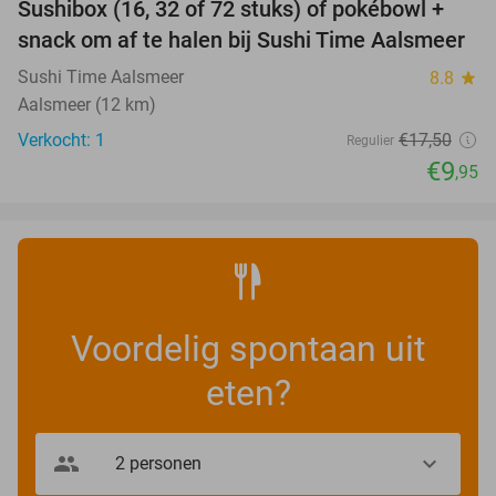
Sushibox (16, 32 of 72 stuks) of pokébowl +
43%
NEW
snack om af te halen bij Sushi Time Aalsmeer
TODAY
Sushi Time Aalsmeer
8.8
star
Aalsmeer (12 km)
Verkocht: 1
€17
,50
Regulier
€9
,95
Voordelig spontaan uit
eten?