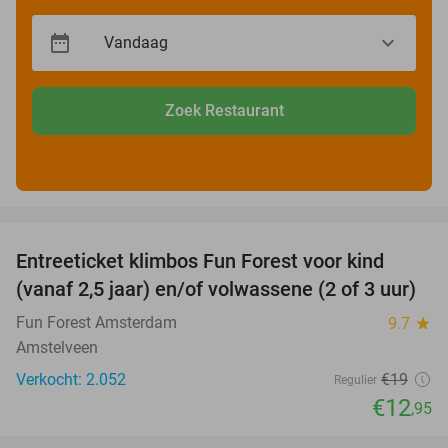
Zoek Restaurant
favorite_border
Entreeticket klimbos Fun Forest voor kind
32%
(vanaf 2,5 jaar) en/of volwassene (2 of 3 uur)
Fun Forest Amsterdam
9.7
star
Amstelveen
Verkocht: 2.052
€19
Regulier
€12
,95
favorite_border