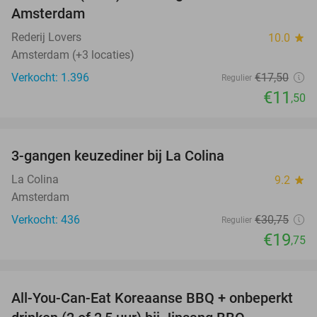
Amsterdam
Rederij Lovers
10.0
star
Amsterdam (+3 locaties)
Verkocht: 1.396
€17
,50
Regulier
€11
,50
favorite_border
3-gangen keuzediner bij La Colina
36%
La Colina
9.2
star
Amsterdam
Verkocht: 436
€30
,75
Regulier
€19
,75
favorite_border
All-You-Can-Eat Koreaanse BBQ + onbeperkt
21%