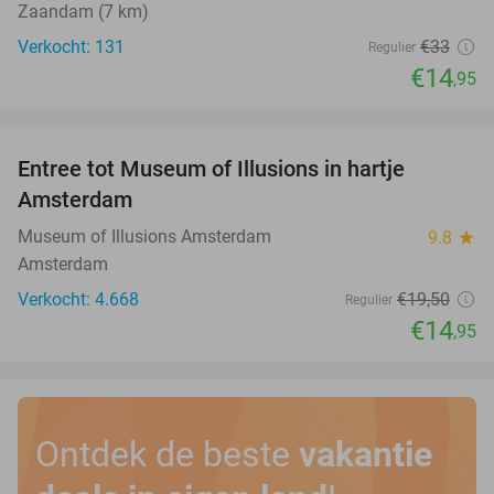
Zaandam (7 km)
Verkocht: 131
€33
Regulier
€14
,95
favorite_border
Entree tot Museum of Illusions in hartje
23%
Amsterdam
Museum of Illusions Amsterdam
9.8
star
Amsterdam
Verkocht: 4.668
€19
,50
Regulier
€14
,95
Ontdek de beste
vakantie