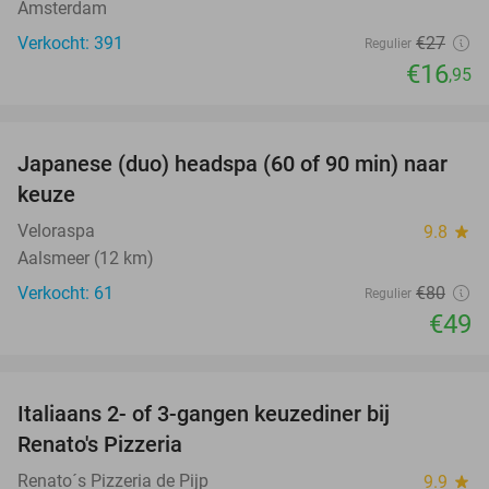
Amsterdam
Verkocht: 391
€27
Regulier
€16
,95
favorite_border
Japanese (duo) headspa (60 of 90 min) naar
39%
keuze
Veloraspa
9.8
star
Aalsmeer (12 km)
Verkocht: 61
€80
Regulier
€49
favorite_border
Italiaans 2- of 3-gangen keuzediner bij
44%
Renato's Pizzeria
Renato´s Pizzeria de Pijp
9.9
star