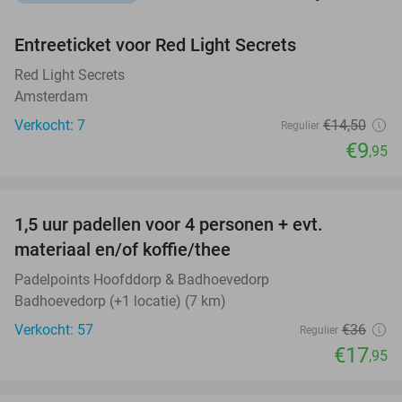
favorite_border
Entreeticket voor Red Light Secrets
31%
NEW
TODAY
Red Light Secrets
Amsterdam
Verkocht: 7
€14
,50
Regulier
€9
,95
favorite_border
1,5 uur padellen voor 4 personen + evt.
50%
NEW
materiaal en/of koffie/thee
TODAY
Padelpoints Hoofddorp & Badhoevedorp
Badhoevedorp (+1 locatie) (7 km)
Verkocht: 57
€36
Regulier
€17
,95