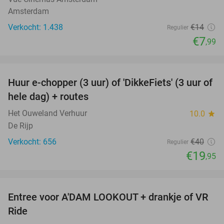
Amsterdam
Verkocht: 1.438
€14
Regulier
€7
,99
favorite_border
Huur e-chopper (3 uur) of 'DikkeFiets' (3 uur of
50%
hele dag) + routes
Het Ouweland Verhuur
10.0
star
De Rijp
Verkocht: 656
€40
Regulier
€19
,95
favorite_border
Entree voor A'DAM LOOKOUT + drankje of VR
18%
Ride