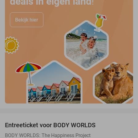
deals in eigen land
!
Bekijk hier
favorite_border
Entreeticket voor BODY WORLDS
50%
BODY WORLDS: The Happiness Project