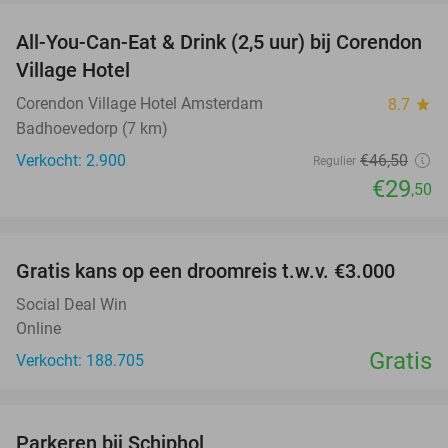
All-You-Can-Eat & Drink (2,5 uur) bij Corendon
37%
Village Hotel
Corendon Village Hotel Amsterdam
8.7
star
Badhoevedorp (7 km)
Verkocht: 2.900
€46
,50
Regulier
€29
,50
favorite_border
Gratis kans op een droomreis t.w.v. €3.000
Social Deal Win
Online
Gratis
Verkocht: 188.705
favorite_border
Parkeren bij Schiphol