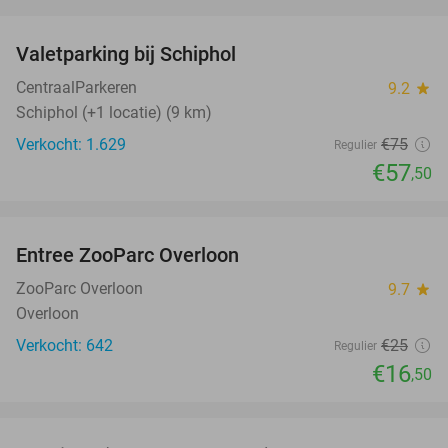
favorite_border
Valetparking bij Schiphol
23%
CentraalParkeren
9.2
star
Schiphol (+1 locatie) (9 km)
Verkocht: 1.629
€75
Regulier
€57
,50
favorite_border
Entree ZooParc Overloon
34%
NEW
TODAY
ZooParc Overloon
9.7
star
Overloon
Verkocht: 642
€25
Regulier
€16
,50
favorite_border