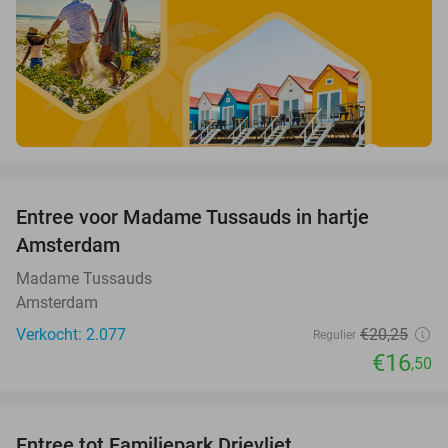
favorite_border
Entree voor Madame Tussauds in hartje
19%
Amsterdam
Madame Tussauds
Amsterdam
Verkocht: 2.077
€20
,25
Regulier
€16
,50
favorite_border
Entree tot Familiepark Drievliet