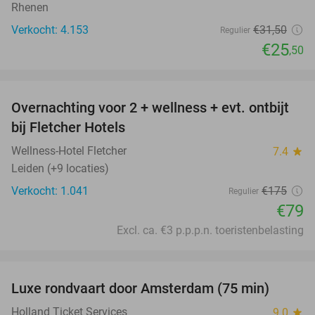
Rhenen
Verkocht: 4.153
€31
,50
Regulier
€25
,50
favorite_border
Overnachting voor 2 + wellness + evt. ontbijt
55%
bij Fletcher Hotels
Wellness-Hotel Fletcher
7.4
star
Leiden (+9 locaties)
Verkocht: 1.041
€175
Regulier
€79
Excl. ca. €3 p.p.p.n. toeristenbelasting
favorite_border
Luxe rondvaart door Amsterdam (75 min)
38%
Holland Ticket Services
9.0
star