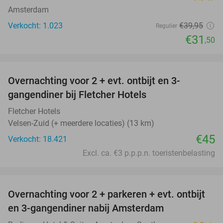
Amsterdam
Verkocht: 1.023
€39
,95
Regulier
€31
,50
favorite_border
Overnachting voor 2 + evt. ontbijt en 3-
gangendiner bij Fletcher Hotels
Fletcher Hotels
Velsen-Zuid (+ meerdere locaties) (13 km)
€45
Verkocht: 18.421
Excl. ca. €3 p.p.p.n. toeristenbelasting
favorite_border
Overnachting voor 2 + parkeren + evt. ontbijt
51%
en 3-gangendiner nabij Amsterdam