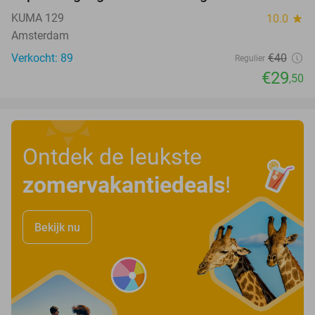
KUMA 129
10.0
star
Amsterdam
Verkocht: 89
€40
Regulier
€29
,50
Ontdek de leukste
zomervakantiedeals
!
Bekijk nu