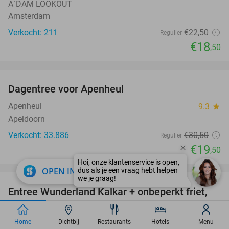
A´DAM LOOKOUT
Amsterdam
Verkocht: 211
€22
,50
Regulier
€18
,50
favorite_border
Dagentree voor Apenheul
36%
Apenheul
9.3
star
Apeldoorn
Verkocht: 33.886
€30
,50
Regulier
€19
,50
favorite_border
close
OPEN IN APP
Entree Wunderland Kalkar + onbeperkt friet,
32%
ijs, frisdrank, koffie, thee en softijs
Wunderland Kalkar
Home
Dichtbij
Restaurants
Hotels
Menu
8.9
star