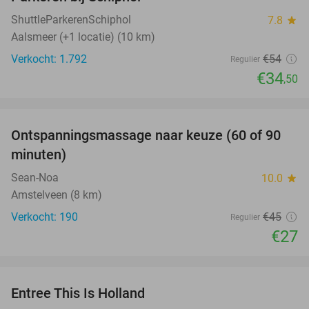
36%
ShuttleParkerenSchiphol
7.8
star
Aalsmeer (+1 locatie) (10 km)
Verkocht: 1.792
€54
Regulier
€34
,50
favorite_border
Ontspanningsmassage naar keuze (60 of 90
40%
minuten)
Sean-Noa
10.0
star
Amstelveen (8 km)
Verkocht: 190
€45
Regulier
€27
favorite_border
Entree This Is Holland
25%