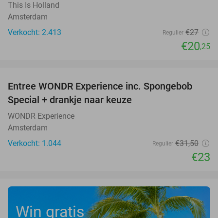
This Is Holland
Amsterdam
Verkocht: 2.413
€27
Regulier
€20
,25
favorite_border
Entree WONDR Experience inc. Spongebob
27%
Special + drankje naar keuze
WONDR Experience
Amsterdam
Verkocht: 1.044
€31
,50
Regulier
€23
Win gratis