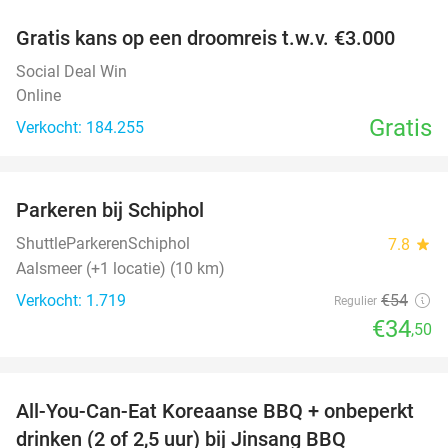
Gratis kans op een droomreis t.w.v. €3.000
Social Deal Win
Online
Gratis
Verkocht: 184.255
favorite_border
Parkeren bij Schiphol
36%
ShuttleParkerenSchiphol
7.8
star
Aalsmeer (+1 locatie) (10 km)
Verkocht: 1.719
€54
Regulier
€34
,50
favorite_border
All-You-Can-Eat Koreaanse BBQ + onbeperkt
21%
drinken (2 of 2,5 uur) bij Jinsang BBQ