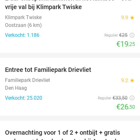
23%
vrije val bij Klimpark Twiske
Klimpark Twiske
9.9
star
Oostzaan (6 km)
Verkocht: 1.186
€25
Regulier
€19
,25
favorite_border
Entree tot Familiepark Drievliet
21%
Familiepark Drievliet
9.2
star
Den Haag
Verkocht: 25.020
€33
,50
Regulier
€26
,50
favorite_border
Overnachting voor 1 of 2 + ontbijt + gratis