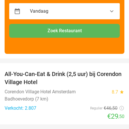
Zoek Restaurant
favorite_border
All-You-Can-Eat & Drink (2,5 uur) bij Corendon
37%
Village Hotel
Corendon Village Hotel Amsterdam
8.7
star
Badhoevedorp (7 km)
Verkocht: 2.807
€46
,50
Regulier
€29
,50
favorite_border