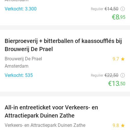
Verkocht: 3.300
€14
,50
Regulier
€8
,95
favorite_border
Bierproeverij + bitterballen of kaassoufflés bij
40%
Brouwerij De Prael
Brouwerij De Prael
9.7
star
Amsterdam
Verkocht: 535
€22
,50
Regulier
€13
,50
favorite_border
All-in entreeticket voor Verkeers- en
15%
Attractiepark Duinen Zathe
Verkeers- en Attractiepark Duinen Zathe
9.8
star