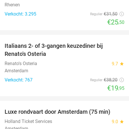
Rhenen
Verkocht: 3.295
€31
,50
Regulier
€25
,50
favorite_border
Italiaans 2- of 3-gangen keuzediner bij
48%
Renato's Osteria
Renato's Osteria
9.7
star
Amsterdam
Verkocht: 767
€38
,20
Regulier
€19
,95
favorite_border
Luxe rondvaart door Amsterdam (75 min)
38%
Holland Ticket Services
9.0
star
Amsterdam