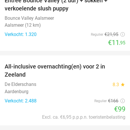
Entree Bounce Valley (2 uur) + sokken +
46%
verkoelende slush puppy
Bounce Valley Aalsmeer
Aalsmeer (12 km)
Verkocht: 1.320
€21
,95
Regulier
€11
,95
favorite_border
All-inclusive overnachting(en) voor 2 in
40%
Zeeland
De Elderschans
8.3
star
Aardenburg
Verkocht: 2.488
€166
Regulier
€99
Excl. ca. €6,95 p.p.p.n. toeristenbelasting