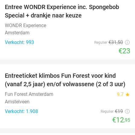
Entree WONDR Experience inc. Spongebob
27%
Special + drankje naar keuze
WONDR Experience
Amsterdam
Verkocht: 993
€31
,50
Regulier
€23
favorite_border
Entreeticket klimbos Fun Forest voor kind
32%
(vanaf 2,5 jaar) en/of volwassene (2 of 3 uur)
Fun Forest Amsterdam
9.7
star
Amstelveen
Verkocht: 1.908
€19
Regulier
€12
,95
favorite_border