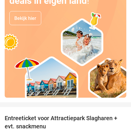
deals in eigen land
!
Bekijk hier
favorite_border
Entreeticket voor Attractiepark Slagharen +
41%
evt. snackmenu