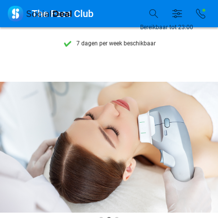
Ontdek 15.000+ deals

The Face Club
7 dagen per week beschikbaar
Bereikbaar tot 23:00
10+ miljoen leden
9,4
op basis van
206.004 reviews
Ontdek 15.000+ deals
7 dagen per week beschikbaar
10+ miljoen leden