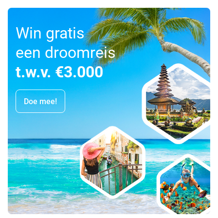
Win gratis
een droomreis
t.w.v. €3.000
Doe mee!