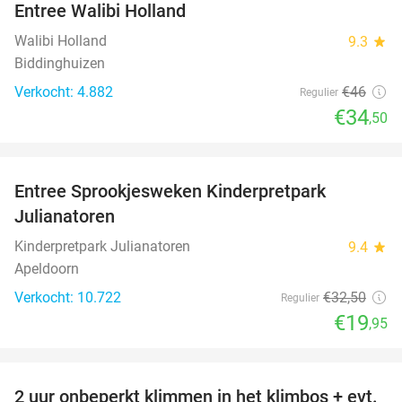
Entree Walibi Holland
25%
Walibi Holland
9.3
star
Biddinghuizen
Verkocht: 4.882
€46
Regulier
€34
,50
favorite_border
Entree Sprookjesweken Kinderpretpark
39%
Julianatoren
Kinderpretpark Julianatoren
9.4
star
Apeldoorn
Verkocht: 10.722
€32
,50
Regulier
€19
,95
favorite_border
2 uur onbeperkt klimmen in het klimbos + evt.