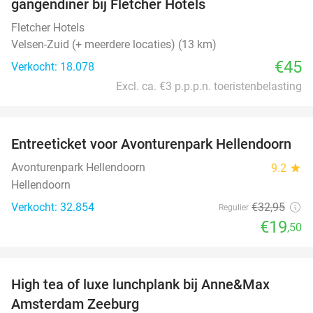
gangendiner bij Fletcher Hotels
Fletcher Hotels
Velsen-Zuid (+ meerdere locaties) (13 km)
€45
Verkocht: 18.078
Excl. ca. €3 p.p.p.n. toeristenbelasting
favorite_border
Entreeticket voor Avonturenpark Hellendoorn
41%
Avonturenpark Hellendoorn
9.2
star
Hellendoorn
Verkocht: 32.854
€32
,95
Regulier
€19
,50
favorite_border
High tea of luxe lunchplank bij Anne&Max
36%
Amsterdam Zeeburg