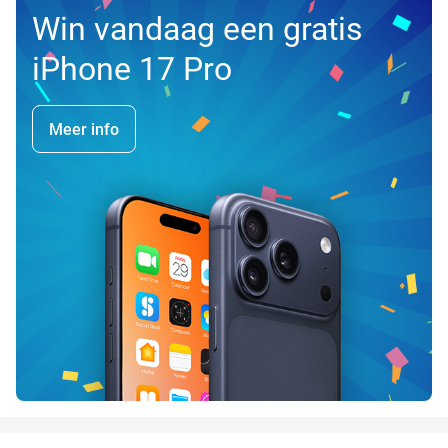
Win vandaag een gratis
iPhone 17 Pro
Meer info
favorite_border