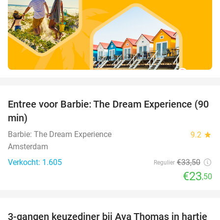
favorite_border
Entree voor Barbie: The Dream Experience (90
30%
min)
Barbie: The Dream Experience
9.2
star
Amsterdam
Verkocht: 1.605
€33
,50
Regulier
€23
,50
favorite_border
3-gangen keuzediner bij Ava Thomas in hartje