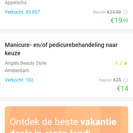
Appelscha
Verkocht: 45.857
€23
,50
Regulier
€19
,99
favorite_border
Manicure- en/of pedicurebehandeling naar
44%
keuze
Angels Beauty Style
8.3
star
Amsterdam
Verkocht: 102
€25
Regulier
€14
Ontdek de beste
vakantie