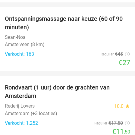
favorite_border
Ontspanningsmassage naar keuze (60 of 90
40%
minuten)
Sean-Noa
Amstelveen (8 km)
Verkocht: 163
€45
Regulier
€27
favorite_border
Rondvaart (1 uur) door de grachten van
34%
Amsterdam
Rederij Lovers
10.0
star
Amsterdam (+3 locaties)
Verkocht: 1.252
€17
,50
Regulier
€11
,50