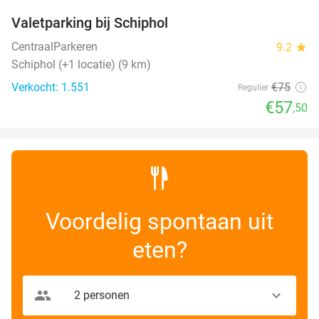
Valetparking bij Schiphol
23%
CentraalParkeren
9.2
star
Schiphol (+1 locatie) (9 km)
Verkocht: 1.551
€75
Regulier
€57
,50
Voordelig spontaan uit
eten?