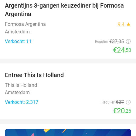
Argentijns 3-gangen keuzediner bij Formosa
34%
NEW
Argentina
TODAY
Formosa Argentina
9.4
star
Amsterdam
Verkocht: 11
€37
,05
Regulier
€24
,50
favorite_border
Entree This Is Holland
25%
This Is Holland
Amsterdam
Verkocht: 2.317
€27
Regulier
€20
,25