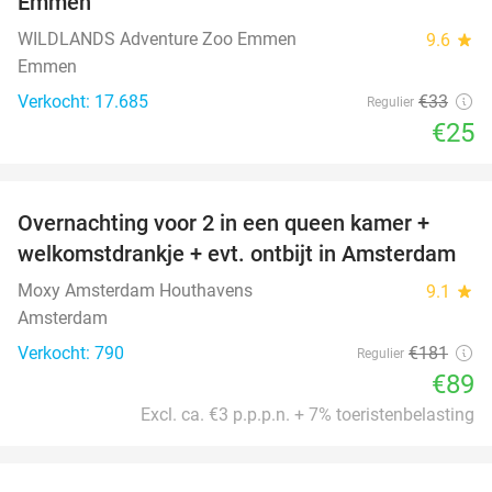
Emmen
WILDLANDS Adventure Zoo Emmen
9.6
star
Emmen
Verkocht: 17.685
€33
Regulier
€25
favorite_border
Overnachting voor 2 in een queen kamer +
51%
welkomstdrankje + evt. ontbijt in Amsterdam
Moxy Amsterdam Houthavens
9.1
star
Amsterdam
Verkocht: 790
€181
Regulier
€89
Excl. ca. €3 p.p.p.n. + 7% toeristenbelasting
favorite_border