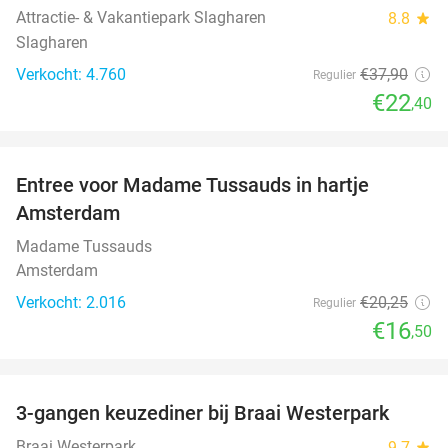
Attractie- & Vakantiepark Slagharen
8.8
star
Slagharen
Verkocht: 4.760
€37
,90
Regulier
€22
,40
favorite_border
Entree voor Madame Tussauds in hartje
19%
Amsterdam
Madame Tussauds
Amsterdam
Verkocht: 2.016
€20
,25
Regulier
€16
,50
favorite_border
3-gangen keuzediner bij Braai Westerpark
40%
Braai Westerpark
9.7
star