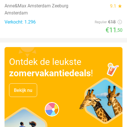
Anne&Max Amsterdam Zeeburg
9.1
star
Amsterdam
Verkocht: 1.296
€18
Regulier
€11
,50
Ontdek de leukste
zomervakantiedeals
!
Bekijk nu