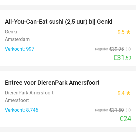
favorite_border
All-You-Can-Eat sushi (2,5 uur) bij Genki
21%
Genki
9.5
star
Amsterdam
Verkocht: 997
€39
,95
Regulier
€31
,50
favorite_border
Entree voor DierenPark Amersfoort
24%
DierenPark Amersfoort
9.4
star
Amersfoort
Verkocht: 8.746
€31
,50
Regulier
€24
favorite_border