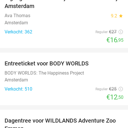
37%
Amsterdam
Ava Thomas
9.2
star
Amsterdam
Verkocht: 362
€27
Regulier
€16
,95
favorite_border
Entreeticket voor BODY WORLDS
50%
BODY WORLDS: The Happiness Project
Amsterdam
Verkocht: 510
€25
Regulier
€12
,50
favorite_border
Dagentree voor WILDLANDS Adventure Zoo
24%