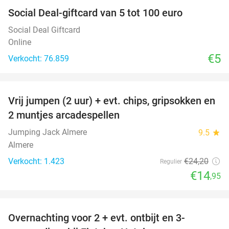
Social Deal-giftcard van 5 tot 100 euro
Social Deal Giftcard
Online
€5
Verkocht: 76.859
favorite_border
Vrij jumpen (2 uur) + evt. chips, gripsokken en
38%
2 muntjes arcadespellen
Jumping Jack Almere
9.5
star
Almere
Verkocht: 1.423
€24
,20
Regulier
€14
,95
favorite_border
Overnachting voor 2 + evt. ontbijt en 3-