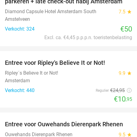
parkeren + late check-out nabij Amsterdam
Diamond Capsule Hotel Amsterdam South
7.5
star
Amstelveen
€50
Verkocht: 324
Excl. ca. €4,45 p.p.p.n. toeristenbelasting
favorite_border
Entree voor Ripley's Believe It or Not!
56%
Ripley´s Believe It or Not!
9.9
star
Amsterdam
Verkocht: 440
€24
,95
Regulier
€10
,95
favorite_border
Entree voor Ouwehands Dierenpark Rhenen
19%
Ouwehands Dierenpark Rhenen
9.5
star