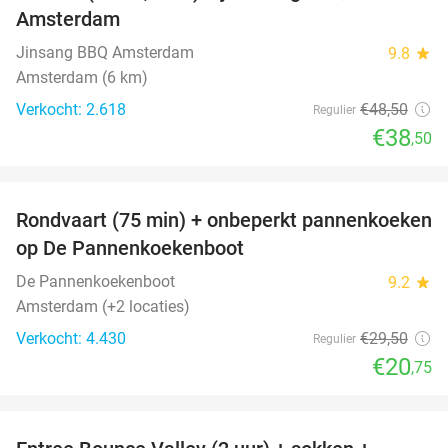
Amsterdam
Jinsang BBQ Amsterdam
9.8
star
Amsterdam (6 km)
Verkocht: 2.618
€48
,50
Regulier
€38
,50
favorite_border
Rondvaart (75 min) + onbeperkt pannenkoeken
30%
op De Pannenkoekenboot
De Pannenkoekenboot
9.2
star
Amsterdam (+2 locaties)
Verkocht: 4.430
€29
,50
Regulier
€20
,75
favorite_border