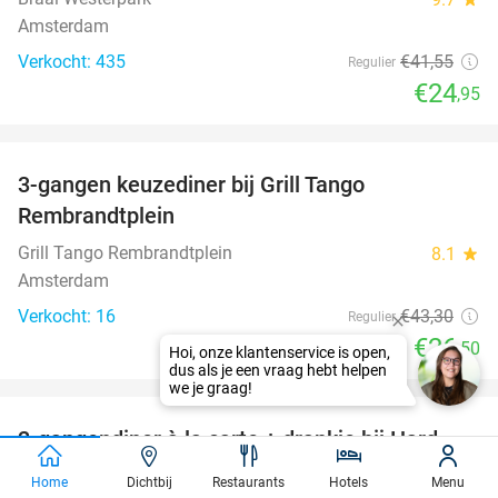
Amsterdam
Verkocht: 435
€41
,55
Regulier
€24
,95
favorite_border
3-gangen keuzediner bij Grill Tango
39%
Rembrandtplein
Grill Tango Rembrandtplein
8.1
star
Amsterdam
Verkocht: 16
€43
,30
Regulier
€26
,50
Hoi, onze klantenservice is open,
dus als je een vraag hebt helpen
favorite_border
we je graag!
2-gangendiner à la carte + drankje bij Hard
30%
Rock Cafe
Home
Dichtbij
Restaurants
Hotels
Menu