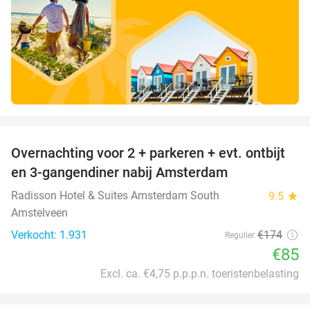
favorite_border
Overnachting voor 2 + parkeren + evt. ontbijt
51%
en 3-gangendiner nabij Amsterdam
Radisson Hotel & Suites Amsterdam South
9.5
star
Amstelveen
Verkocht: 1.931
€174
Regulier
€85
Excl. ca. €4,75 p.p.p.n. toeristenbelasting
favorite_border