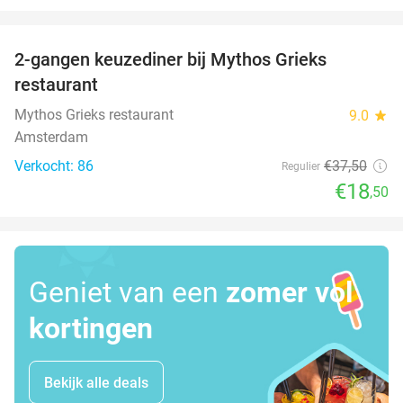
favorite_border
2-gangen keuzediner bij Mythos Grieks
51%
restaurant
Mythos Grieks restaurant
9.0
star
Amsterdam
Verkocht: 86
€37
,50
Regulier
€18
,50
Geniet van een
zomer vol
kortingen
Bekijk alle deals