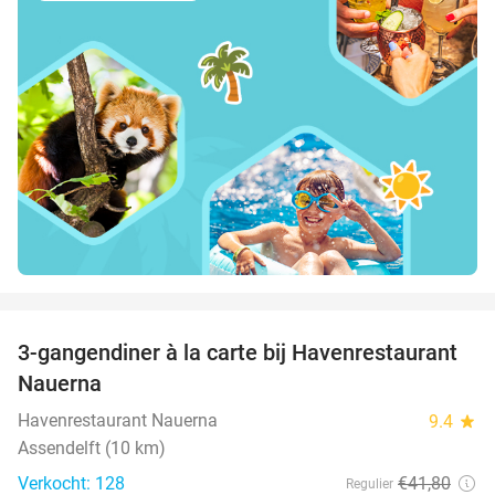
favorite_border
3-gangendiner à la carte bij Havenrestaurant
34%
Nauerna
Havenrestaurant Nauerna
9.4
star
Assendelft (10 km)
Verkocht: 128
€41
,80
Regulier