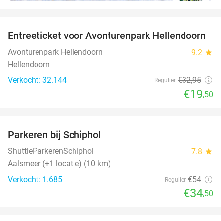
favorite_border
Entreeticket voor Avonturenpark Hellendoorn
41%
Avonturenpark Hellendoorn
9.2
star
Hellendoorn
Verkocht: 32.144
€32
,95
Regulier
€19
,50
favorite_border
Parkeren bij Schiphol
36%
ShuttleParkerenSchiphol
7.8
star
Aalsmeer (+1 locatie) (10 km)
Verkocht: 1.685
€54
Regulier
€34
,50
favorite_border