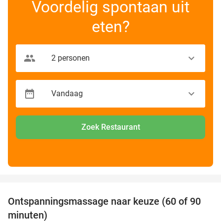
Voordelig spontaan uit
eten?
Zoek Restaurant
favorite_border
Ontspanningsmassage naar keuze (60 of 90
40%
minuten)