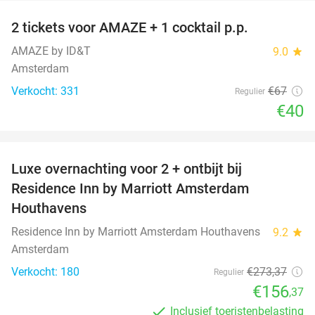
2 tickets voor AMAZE + 1 cocktail p.p.
40%
AMAZE by ID&T
9.0
star
Amsterdam
Verkocht: 331
€67
Regulier
€40
favorite_border
Luxe overnachting voor 2 + ontbijt bij
43%
Residence Inn by Marriott Amsterdam
Houthavens
Residence Inn by Marriott Amsterdam Houthavens
9.2
star
Amsterdam
Verkocht: 180
€273
,37
Regulier
€156
,37
Inclusief toeristenbelasting