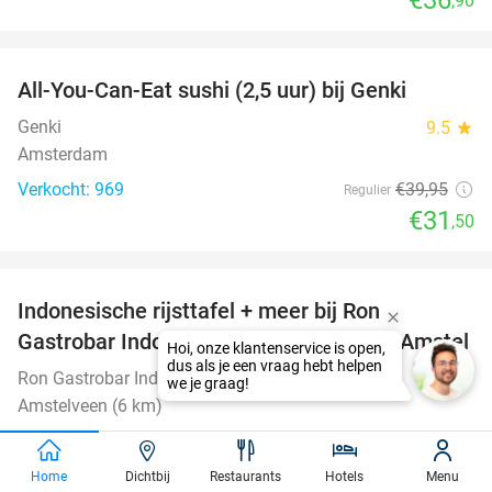
,90
favorite_border
All-You-Can-Eat sushi (2,5 uur) bij Genki
21%
Genki
9.5
star
Amsterdam
Verkocht: 969
€39
,95
Regulier
€31
,50
favorite_border
Indonesische rijsttafel + meer bij Ron
26%
Gastrobar Indonesia Ouderkerk aan de Amstel
Hoi, onze klantenservice is open,
dus als je een vraag hebt helpen
Ron Gastrobar Indonesia
9.7
star
we je graag!
Amstelveen (6 km)
Verkocht: 388
€49
Regulier
€36
,50
Home
Dichtbij
Restaurants
Hotels
Menu