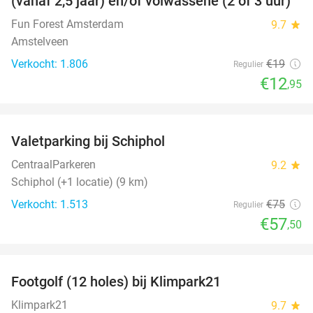
(vanaf 2,5 jaar) en/of volwassene (2 of 3 uur)
Fun Forest Amsterdam
9.7
star
Amstelveen
Verkocht: 1.806
€19
Regulier
€12
,95
favorite_border
Valetparking bij Schiphol
23%
CentraalParkeren
9.2
star
Schiphol (+1 locatie) (9 km)
Verkocht: 1.513
€75
Regulier
€57
,50
favorite_border
Footgolf (12 holes) bij Klimpark21
38%
NEW
TODAY
Klimpark21
9.7
star