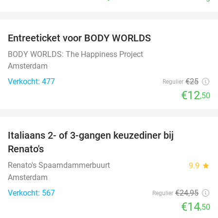
favorite_border
Entreeticket voor BODY WORLDS
50%
BODY WORLDS: The Happiness Project
Amsterdam
Verkocht: 477
€25
Regulier
€12
,50
favorite_border
Italiaans 2- of 3-gangen keuzediner bij
42%
Renato's
Renato's Spaarndammerbuurt
9.9
star
Amsterdam
Verkocht: 567
€24
,95
Regulier
€14
,50