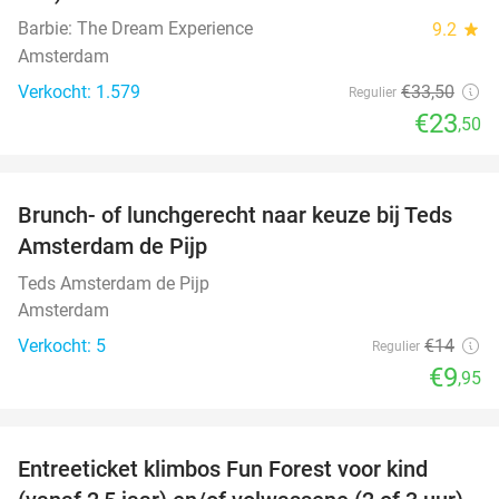
Barbie: The Dream Experience
9.2
star
Amsterdam
Verkocht: 1.579
€33
,50
Regulier
€23
,50
favorite_border
Brunch- of lunchgerecht naar keuze bij Teds
29%
NEW
Amsterdam de Pijp
TODAY
Teds Amsterdam de Pijp
Amsterdam
Verkocht: 5
€14
Regulier
€9
,95
favorite_border
Entreeticket klimbos Fun Forest voor kind
32%