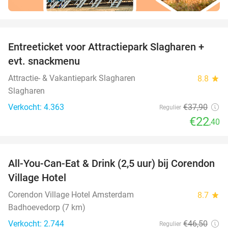
favorite_border
Entreeticket voor Attractiepark Slagharen +
41%
evt. snackmenu
Attractie- & Vakantiepark Slagharen
8.8
star
Slagharen
Verkocht: 4.363
€37
,90
Regulier
€22
,40
favorite_border
All-You-Can-Eat & Drink (2,5 uur) bij Corendon
37%
Village Hotel
Corendon Village Hotel Amsterdam
8.7
star
Badhoevedorp (7 km)
Verkocht: 2.744
€46
,50
Regulier