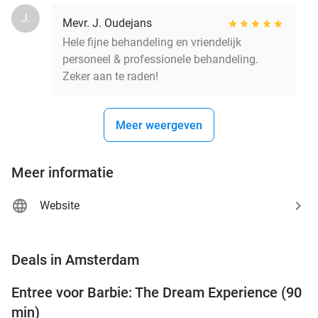
J.
Mevr. J. Oudejans
Hele fijne behandeling en vriendelijk
personeel & professionele behandeling.
Zeker aan te raden!
Meer weergeven
Meer informatie
Website
favorite_border
Deals in Amsterdam
Entree voor Barbie: The Dream Experience (90
30%
min)