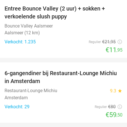
Entree Bounce Valley (2 uur) + sokken +
46%
verkoelende slush puppy
Bounce Valley Aalsmeer
Aalsmeer (12 km)
Verkocht: 1.235
€21
,95
Regulier
€11
,95
favorite_border
6-gangendiner bij Restaurant-Lounge Michiu
26%
in Amsterdam
Restaurant-Lounge Michiu
9.3
star
Amsterdam
Verkocht: 29
€80
Regulier
€59
,50
favorite_border