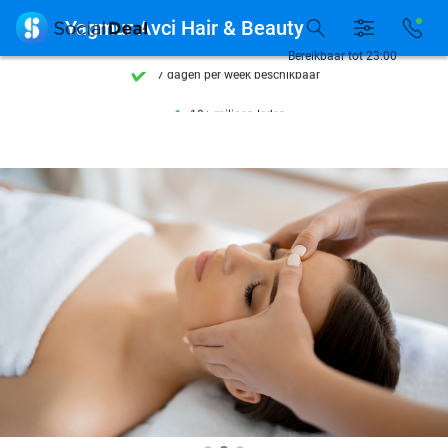
Ontdek 15.000+ deals

Yagmur Avci Hair & Beauty
7 dagen per week beschikbaar
Bereikbaar tot 23:00
10+ miljoen leden
9,4
op basis van
205.814 reviews
Ontdek 15.000+ deals
7 dagen per week beschikbaar
10+ miljoen leden