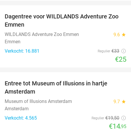
favorite_border
Dagentree voor WILDLANDS Adventure Zoo
24%
Emmen
WILDLANDS Adventure Zoo Emmen
9.6
star
Emmen
Verkocht: 16.881
€33
Regulier
€25
favorite_border
Entree tot Museum of Illusions in hartje
23%
Amsterdam
Museum of Illusions Amsterdam
9.7
star
Amsterdam
Verkocht: 4.565
€19
,50
Regulier
€14
,95