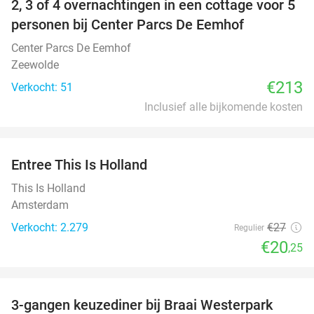
2, 3 of 4 overnachtingen in een cottage voor 5
personen bij Center Parcs De Eemhof
Center Parcs De Eemhof
Zeewolde
€213
Verkocht: 51
Inclusief alle bijkomende kosten
favorite_border
Entree This Is Holland
25%
This Is Holland
Amsterdam
Verkocht: 2.279
€27
Regulier
€20
,25
favorite_border
3-gangen keuzediner bij Braai Westerpark
40%