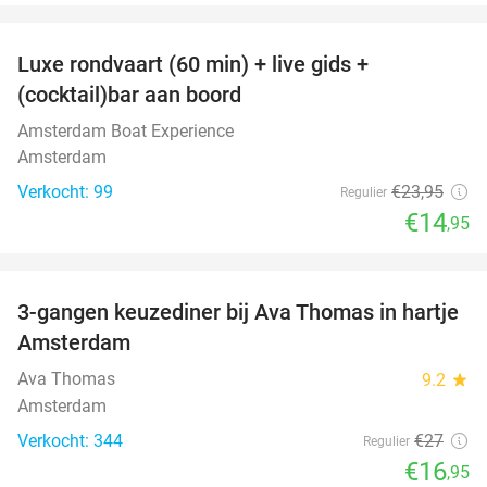
favorite_border
Luxe rondvaart (60 min) + live gids +
38%
(cocktail)bar aan boord
Amsterdam Boat Experience
Amsterdam
Verkocht: 99
€23
,95
Regulier
€14
,95
favorite_border
3-gangen keuzediner bij Ava Thomas in hartje
37%
Amsterdam
Ava Thomas
9.2
star
Amsterdam
Verkocht: 344
€27
Regulier
€16
,95