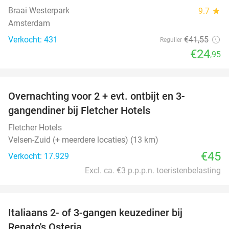
Braai Westerpark
9.7
star
Amsterdam
Verkocht: 431
€41
,55
Regulier
€24
,95
favorite_border
Overnachting voor 2 + evt. ontbijt en 3-
gangendiner bij Fletcher Hotels
Fletcher Hotels
Velsen-Zuid (+ meerdere locaties) (13 km)
€45
Verkocht: 17.929
Excl. ca. €3 p.p.p.n. toeristenbelasting
favorite_border
Italiaans 2- of 3-gangen keuzediner bij
48%
Renato's Osteria