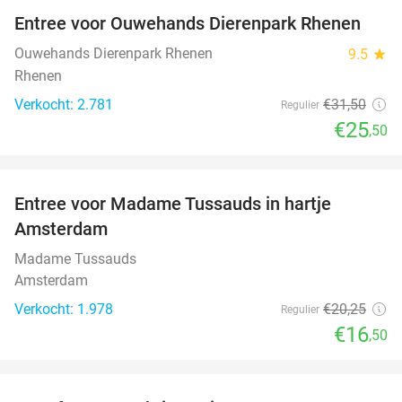
Entree voor Ouwehands Dierenpark Rhenen
19%
Ouwehands Dierenpark Rhenen
9.5
star
Rhenen
Verkocht: 2.781
€31
,50
Regulier
€25
,50
favorite_border
Entree voor Madame Tussauds in hartje
19%
Amsterdam
Madame Tussauds
Amsterdam
Verkocht: 1.978
€20
,25
Regulier
€16
,50
favorite_border