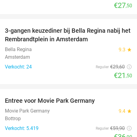
€27
,50
favorite_border
3-gangen keuzediner bij Bella Regina nabij het
27%
Rembrandtplein in Amsterdam
Bella Regina
9.3
star
Amsterdam
Verkocht: 24
€29
,60
Regulier
€21
,50
favorite_border
Entree voor Movie Park Germany
38%
Movie Park Germany
9.4
star
Bottrop
Verkocht: 5.419
€59
,90
Regulier
€36