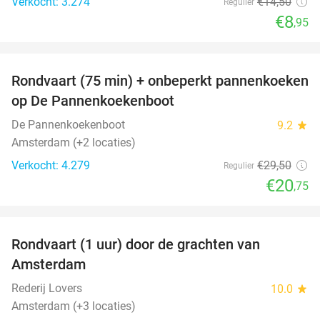
Verkocht: 3.274
€14
,50
Regulier
€8
,95
favorite_border
Rondvaart (75 min) + onbeperkt pannenkoeken
30%
op De Pannenkoekenboot
De Pannenkoekenboot
9.2
star
Amsterdam (+2 locaties)
Verkocht: 4.279
€29
,50
Regulier
€20
,75
favorite_border
Rondvaart (1 uur) door de grachten van
34%
Amsterdam
Rederij Lovers
10.0
star
Amsterdam (+3 locaties)