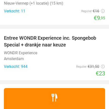
Nieuw-Vennep (+1 locatie) (15 km)
Verkocht: 11
€16
Regulier
€9
,95
favorite_border
Entree WONDR Experience inc. Spongebob
27%
Special + drankje naar keuze
WONDR Experience
Amsterdam
Verkocht: 944
€31
,50
Regulier
€23