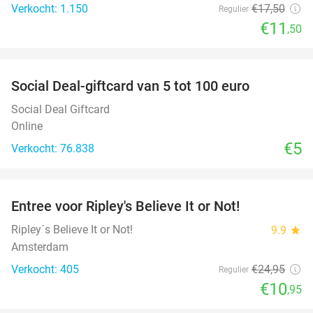
Verkocht: 1.150
€17
,50
Regulier
€11
,50
favorite_border
Social Deal-giftcard van 5 tot 100 euro
Social Deal Giftcard
Online
€5
Verkocht: 76.838
favorite_border
Entree voor Ripley's Believe It or Not!
56%
Ripley´s Believe It or Not!
9.9
star
Amsterdam
Verkocht: 405
€24
,95
Regulier
€10
,95