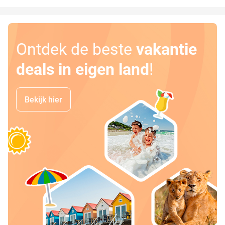
Ontdek de beste
vakantie
deals in eigen land
!
Bekijk hier