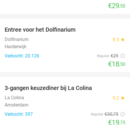
€29
,50
favorite_border
Entree voor het Dolfinarium
36%
Dolfinarium
8.5
star
Harderwijk
Verkocht: 20.126
€29
Regulier
€18
,50
favorite_border
3-gangen keuzediner bij La Colina
36%
La Colina
9.2
star
Amsterdam
Verkocht: 397
€30
,75
Regulier
€19
,75