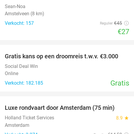
Sean-Noa
Amstelveen (8 km)
Verkocht: 157
€45
Regulier
€27
favorite_border
Gratis kans op een droomreis t.w.v. €3.000
Social Deal Win
Online
Gratis
Verkocht: 182.185
favorite_border
Luxe rondvaart door Amsterdam (75 min)
38%
Holland Ticket Services
8.9
star
Amsterdam