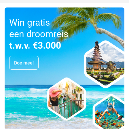
Win gratis
een droomreis
t.w.v. €3.000
Doe mee!