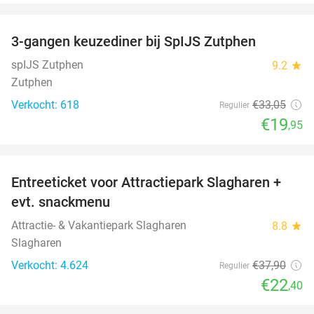
favorite_border
3-gangen keuzediner bij SpIJS Zutphen
40%
spIJS Zutphen
9.2
star
Zutphen
Verkocht: 618
€33
,05
Regulier
€19
,95
favorite_border
Entreeticket voor Attractiepark Slagharen +
41%
evt. snackmenu
Attractie- & Vakantiepark Slagharen
8.8
star
Slagharen
Verkocht: 4.624
€37
,90
Regulier
€22
,40
favorite_border