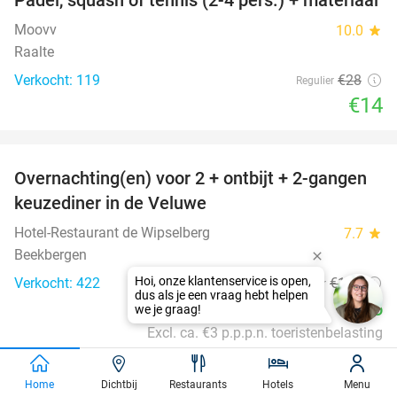
50%
Moovv
10.0
star
Raalte
Verkocht: 119
€28
Regulier
€14
favorite_border
Overnachting(en) voor 2 + ontbijt + 2-gangen
22%
keuzediner in de Veluwe
Hotel-Restaurant de Wipselberg
7.7
star
Beekbergen
Hoi, onze klantenservice is open,
Verkocht: 422
€186
Regulier
dus als je een vraag hebt helpen
€145
we je graag!
Excl. ca. €3 p.p.p.n. toeristenbelasting
favorite_border
Home
Dichtbij
Restaurants
Hotels
Menu