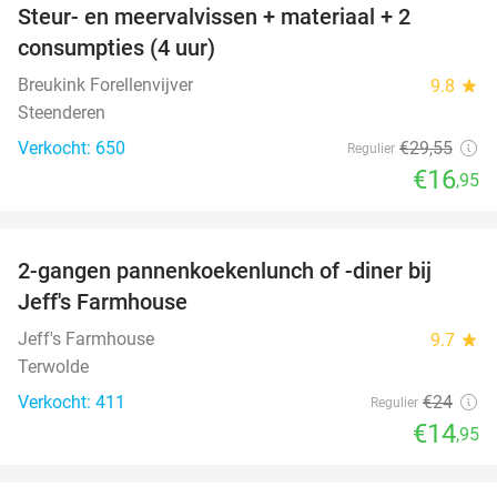
Steur- en meervalvissen + materiaal + 2
43%
consumpties (4 uur)
Breukink Forellenvijver
9.8
star
Steenderen
Verkocht: 650
€29
,55
Regulier
€16
,95
favorite_border
2-gangen pannenkoekenlunch of -diner bij
38%
Jeff's Farmhouse
Jeff's Farmhouse
9.7
star
Terwolde
Verkocht: 411
€24
Regulier
€14
,95