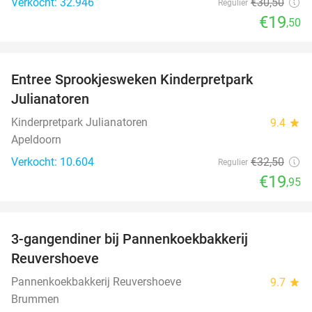
Verkocht: 32.946
€30
,50
Regulier
€19
,50
favorite_border
Entree Sprookjesweken Kinderpretpark
39%
Julianatoren
Kinderpretpark Julianatoren
9.4
star
Apeldoorn
Verkocht: 10.604
€32
,50
Regulier
€19
,95
favorite_border
3-gangendiner bij Pannenkoekbakkerij
47%
Reuvershoeve
Pannenkoekbakkerij Reuvershoeve
9.7
star
Brummen