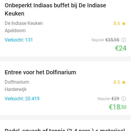
Onbeperkt Indiaas buffet bij De Indiase
33%
Keuken
De Indiase Keuken
8.4
star
Apeldoorn
Verkocht: 131
€35
,95
Regulier
€24
favorite_border
Entree voor het Dolfinarium
36%
Dolfinarium
8.5
star
Harderwijk
Verkocht: 20.419
€29
Regulier
€18
,50
favorite_border
Padel, squash of tennis (2-4 pers.) + materiaal