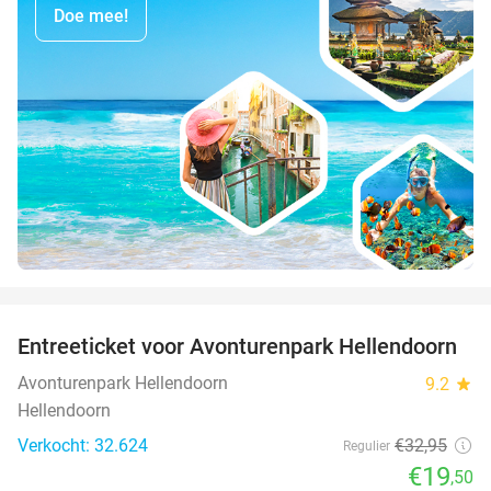
Doe mee!
favorite_border
Entreeticket voor Avonturenpark Hellendoorn
41%
Avonturenpark Hellendoorn
9.2
star
Hellendoorn
Verkocht: 32.624
€32
,95
Regulier
€19
,50