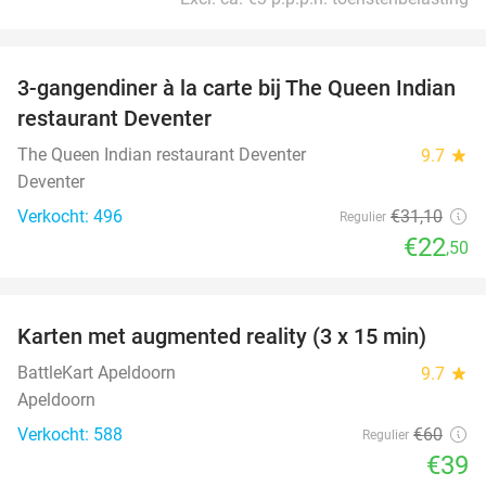
favorite_border
3-gangendiner à la carte bij The Queen Indian
28%
restaurant Deventer
The Queen Indian restaurant Deventer
9.7
star
Deventer
Verkocht: 496
€31
,10
Regulier
€22
,50
favorite_border
Karten met augmented reality (3 x 15 min)
35%
BattleKart Apeldoorn
9.7
star
Apeldoorn
Verkocht: 588
€60
Regulier
€39