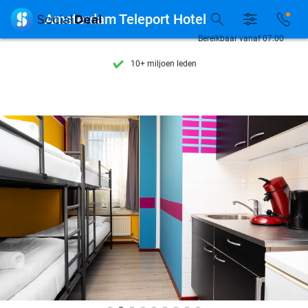
Ontdek 15.000+ deals

Amsterdam Teleport Hotel
7 dagen per week beschikbaar
Bereikbaar vanaf 07:00
10+ miljoen leden
9,4
op basis van
205.978 reviews
Ontdek 15.000+ deals
7 dagen per week beschikbaar
10+ miljoen leden