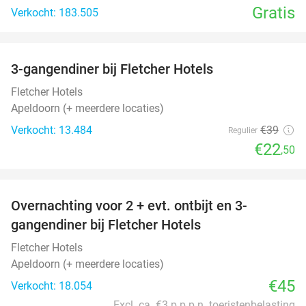
Gratis
Verkocht: 183.505
favorite_border
3-gangendiner bij Fletcher Hotels
42%
Fletcher Hotels
Apeldoorn (+ meerdere locaties)
Verkocht: 13.484
€39
Regulier
€22
,50
favorite_border
Overnachting voor 2 + evt. ontbijt en 3-
gangendiner bij Fletcher Hotels
Fletcher Hotels
Apeldoorn (+ meerdere locaties)
€45
Verkocht: 18.054
Excl. ca. €3 p.p.p.n. toeristenbelasting