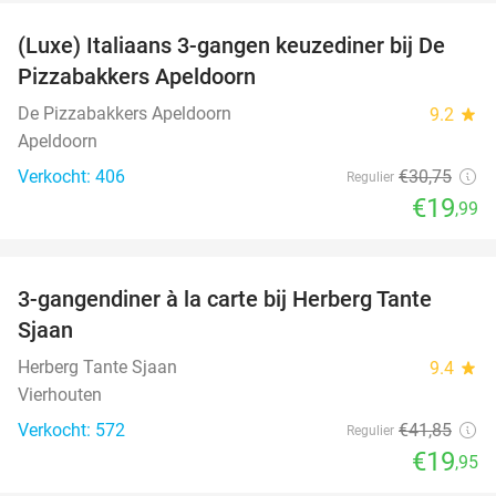
(Luxe) Italiaans 3-gangen keuzediner bij De
35%
Pizzabakkers Apeldoorn
De Pizzabakkers Apeldoorn
9.2
star
Apeldoorn
Verkocht: 406
€30
,75
Regulier
€19
,99
favorite_border
3-gangendiner à la carte bij Herberg Tante
52%
Sjaan
Herberg Tante Sjaan
9.4
star
Vierhouten
Verkocht: 572
€41
,85
Regulier
€19
,95