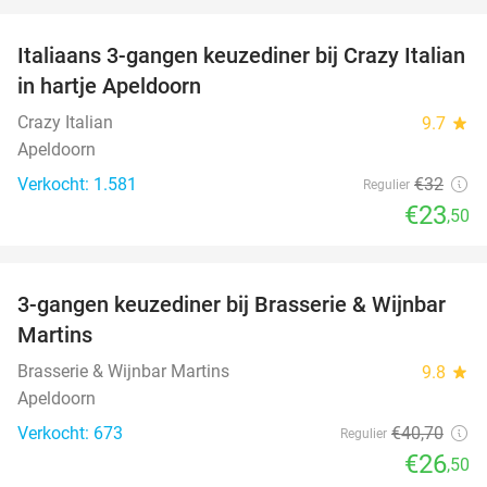
favorite_border
Italiaans 3-gangen keuzediner bij Crazy Italian
27%
in hartje Apeldoorn
Crazy Italian
9.7
star
Apeldoorn
Verkocht: 1.581
€32
Regulier
€23
,50
favorite_border
3-gangen keuzediner bij Brasserie & Wijnbar
35%
Martins
Brasserie & Wijnbar Martins
9.8
star
Apeldoorn
Verkocht: 673
€40
,70
Regulier
€26
,50