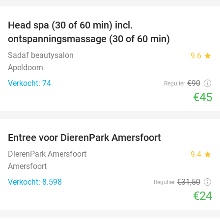
favorite_border
Head spa (30 of 60 min) incl.
50%
ontspanningsmassage (30 of 60 min)
Sadaf beautysalon
9.6
star
Apeldoorn
Verkocht: 74
€90
Regulier
€45
favorite_border
Entree voor DierenPark Amersfoort
24%
DierenPark Amersfoort
9.4
star
Amersfoort
Verkocht: 8.598
€31
,50
Regulier
€24
favorite_border