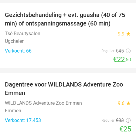
Gezichtsbehandeling + evt. guasha (40 of 75
50%
SOLD
min) of ontspanningsmassage (60 min)
OUT
Tsé Beautysalon
9.9
star
Ugchelen
Verkocht: 66
€45
Regulier
€22
,50
favorite_border
Dagentree voor WILDLANDS Adventure Zoo
24%
Emmen
WILDLANDS Adventure Zoo Emmen
9.6
star
Emmen
Verkocht: 17.453
€33
Regulier
€25