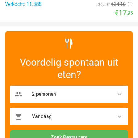
Verkocht: 11.388
€34
,10
Regulier
€17
,95
Voordelig spontaan uit
eten?
Zoek Restaurant