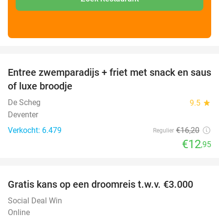
favorite_border
Entree zwemparadijs + friet met snack en saus
20%
of luxe broodje
De Scheg
9.5
star
Deventer
Verkocht: 6.479
€16
,20
Regulier
€12
,95
favorite_border
Gratis kans op een droomreis t.w.v. €3.000
Social Deal Win
Online