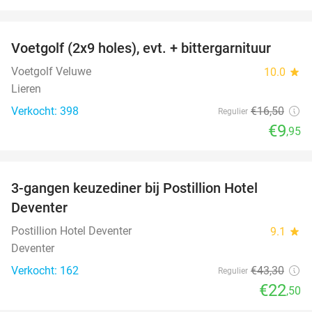
favorite_border
Voetgolf (2x9 holes), evt. + bittergarnituur
40%
Voetgolf Veluwe
10.0
star
Lieren
Verkocht: 398
€16
,50
Regulier
€9
,95
favorite_border
3-gangen keuzediner bij Postillion Hotel
48%
Deventer
Postillion Hotel Deventer
9.1
star
Deventer
Verkocht: 162
€43
,30
Regulier
€22
,50