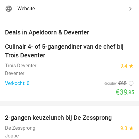
Website
favorite_border
Deals in Apeldoorn & Deventer
Culinair 4- of 5-gangendiner van de chef bij
39%
NEW
Trois Deventer
TODAY
Trois Deventer
9.4
star
Deventer
Verkocht: 0
€65
Regulier
€39
,95
favorite_border
2-gangen keuzelunch bij De Zessprong
40%
NEW
TODAY
De Zessprong
9.3
star
Joppe