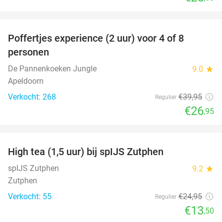
favorite_border
Poffertjes experience (2 uur) voor 4 of 8
33%
personen
De Pannenkoeken Jungle
9.0
star
Apeldoorn
Verkocht: 268
€39
,95
Regulier
€26
,95
favorite_border
High tea (1,5 uur) bij spIJS Zutphen
46%
spIJS Zutphen
9.2
star
Zutphen
Verkocht: 55
€24
,95
Regulier
€13
,50