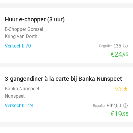
favorite_border
Huur e-chopper (3 uur)
29%
E-Chopper Gorssel
Kring van Dorth
Verkocht: 70
€35
Regulier
€24
,95
favorite_border
3-gangendiner à la carte bij Banka Nunspeet
53%
Banka Nunspeet
9.3
star
Nunspeet
Verkocht: 124
€42
,60
Regulier
€19
,95
favorite_border