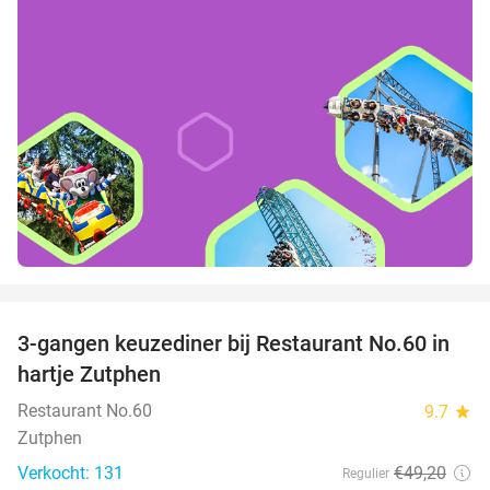
favorite_border
3-gangen keuzediner bij Restaurant No.60 in
39%
hartje Zutphen
Restaurant No.60
9.7
star
Zutphen
Verkocht: 131
€49
,20
Regulier