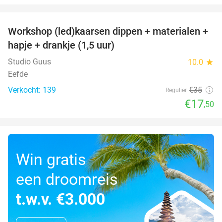
favorite_border
Workshop (led)kaarsen dippen + materialen +
50%
hapje + drankje (1,5 uur)
Studio Guus
10.0
star
Eefde
Verkocht: 139
€35
Regulier
€17
,50
Win gratis
een droomreis
t.w.v. €3.000