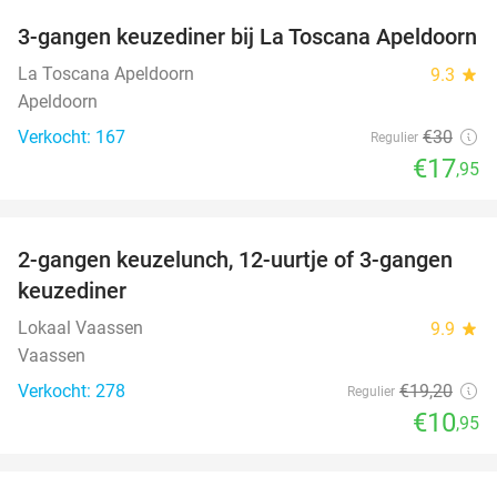
3-gangen keuzediner bij La Toscana Apeldoorn
40%
La Toscana Apeldoorn
9.3
star
Apeldoorn
Verkocht: 167
€30
Regulier
€17
,95
favorite_border
2-gangen keuzelunch, 12-uurtje of 3-gangen
43%
keuzediner
Lokaal Vaassen
9.9
star
Vaassen
Verkocht: 278
€19
,20
Regulier
€10
,95
favorite_border