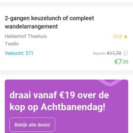
favorite_border
2-gangen keuzelunch of compleet
36%
wandelarrangement
Heldenhof Theehuis
10.0
star
Twello
Verkocht: 571
€11
,70
Regulier
€7
,50
draai vanaf €19 over de
kop op Achtbanendag!
Bekijk alle deals!