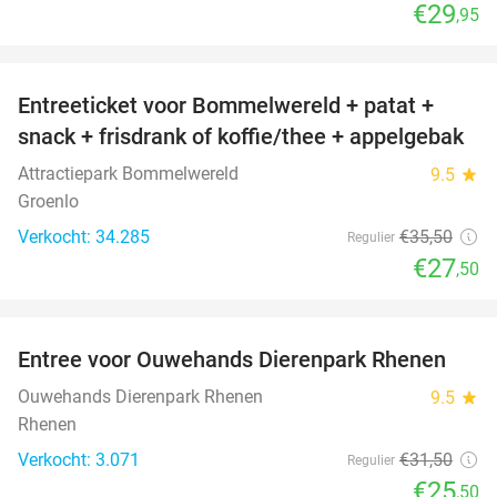
€29
,95
favorite_border
Entreeticket voor Bommelwereld + patat +
23%
snack + frisdrank of koffie/thee + appelgebak
Attractiepark Bommelwereld
9.5
star
Groenlo
Verkocht: 34.285
€35
,50
Regulier
€27
,50
favorite_border
Entree voor Ouwehands Dierenpark Rhenen
19%
Ouwehands Dierenpark Rhenen
9.5
star
Rhenen
Verkocht: 3.071
€31
,50
Regulier
€25
,50