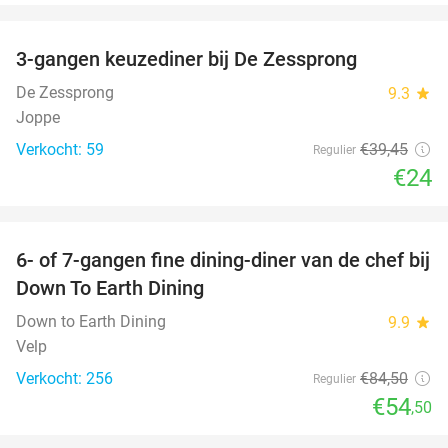
favorite_border
3-gangen keuzediner bij De Zessprong
39%
De Zessprong
9.3
star
Joppe
Verkocht: 59
€39
,45
Regulier
€24
favorite_border
6- of 7-gangen fine dining-diner van de chef bij
36%
Down To Earth Dining
Down to Earth Dining
9.9
star
Velp
Verkocht: 256
€84
,50
Regulier
€54
,50