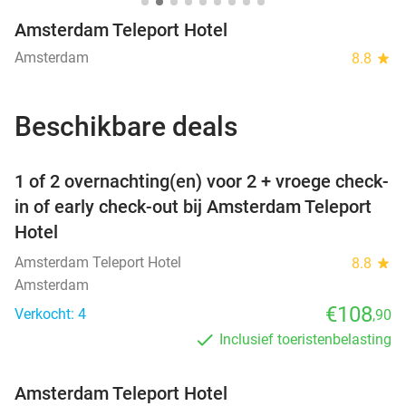
Amsterdam Teleport Hotel
Amsterdam
8.8
star
Beschikbare deals
favorite_border
1 of 2 overnachting(en) voor 2 + vroege check-
in of early check-out bij Amsterdam Teleport
Hotel
Amsterdam Teleport Hotel
8.8
star
Amsterdam
€108
Verkocht: 4
,90
Inclusief toeristenbelasting
Amsterdam Teleport Hotel