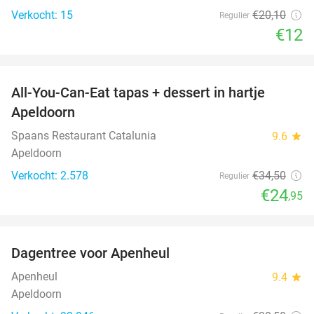
Verkocht: 15
€20
,10
Regulier
€12
favorite_border
All-You-Can-Eat tapas + dessert in hartje
28%
Apeldoorn
Spaans Restaurant Catalunia
9.6
star
Apeldoorn
Verkocht: 2.578
€34
,50
Regulier
€24
,95
favorite_border
Dagentree voor Apenheul
36%
Apenheul
9.4
star
Apeldoorn