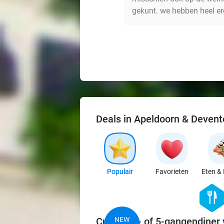
gekunt. we hebben heel er
Deals in Apeldoorn & Devent
Populair
Favorieten
Eten & 
hexago
food
Culinair 4- of 5-gangendiner 
NEW