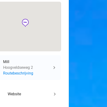
hotel
Mill
Hoogveldseweg 2
Routebeschrijving
keyboard_arrow_right
Website