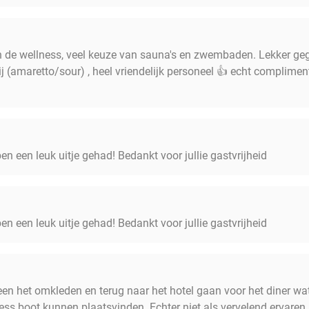
 de wellness, veel keuze van sauna's en zwembaden. Lekker geg
j (amaretto/sour) , heel vriendelijk personeel 👍 echt complime
n een leuk uitje gehad! Bedankt voor jullie gastvrijheid
n een leuk uitje gehad! Bedankt voor jullie gastvrijheid
lleen het omkleden en terug naar het hotel gaan voor het diner w
ss boot kunnen plaatsvinden. Echter niet als vervelend ervare