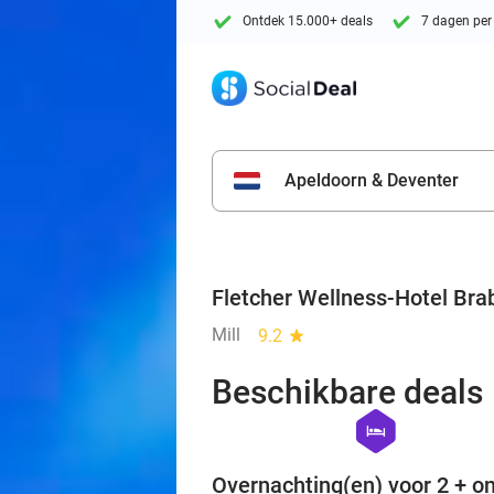
Ontdek 15.000+ deals
7 dagen per
Apeldoorn & Deventer
Fletcher Wellness-Hotel Bra
Mill
9.2
star
Beschikbare deals
hexagon
hotel
Overnachting(en) voor 2 + on