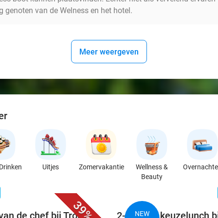
g genoten van de Welness en het hotel.
Meer weergeven
er
Drinken
Uitjes
Zomervakantie
Wellness &
Overnacht
Beauty
favorite_border
n
39%
van de chef bij Trois
2-gangen keuzelunch b
NEW