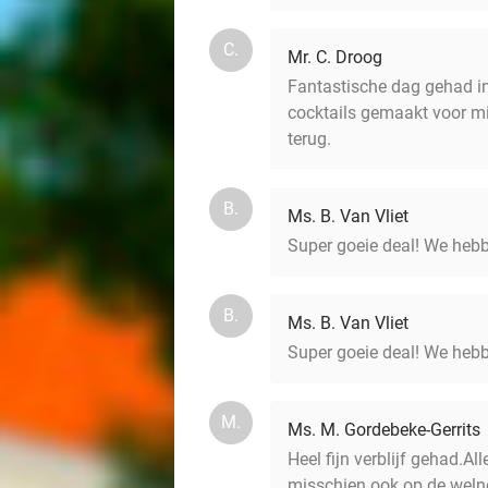
C.
Mr. C. Droog
Fantastische dag gehad in
cocktails gemaakt voor mi
terug.
B.
Ms. B. Van Vliet
Super goeie deal! We hebbe
B.
Ms. B. Van Vliet
Super goeie deal! We hebbe
M.
Ms. M. Gordebeke-Gerrits
Heel fijn verblijf gehad.A
misschien ook op de welne