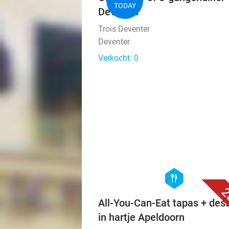
TODAY
Deventer
Trois Deventer
Deventer
Verkocht: 0
hexagon
food
2
All-You-Can-Eat tapas + des
in hartje Apeldoorn