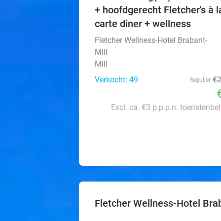
+ hoofdgerecht Fletcher's à l
carte diner + wellness
Fletcher Wellness-Hotel Brabant-
Mill
Mill
Verkocht: 49
€
Regulier
Excl. ca. €3 p.p.p.n. toeristenbe
Fletcher Wellness-Hotel Bra