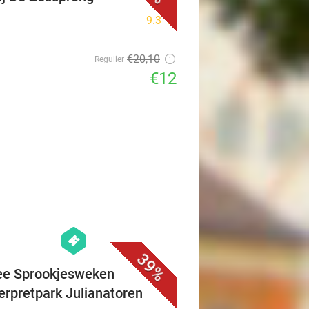
9.3
star
€20
,10
Regulier
€12
favorite_border
hexagon
events
39%
ee Sprookjesweken
erpretpark Julianatoren