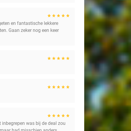
eten en fantastische lekkere
nten. Gaan zeker nog een keer
at inbegrepen was bij de deal zou
n maar had misschien anders