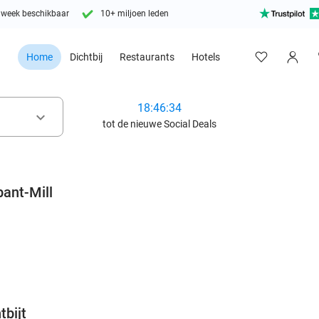
 week beschikbaar
10+ miljoen leden
Home
Dichtbij
Restaurants
Hotels
18:46:33
keyboard_arrow_down
tot de nieuwe Social Deals
bant-Mill
favorite_border
tbijt