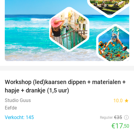
favorite_border
Workshop (led)kaarsen dippen + materialen +
50%
hapje + drankje (1,5 uur)
Studio Guus
10.0
star
Eefde
Verkocht: 145
€35
Regulier
€17
,50