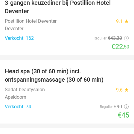
3-gangen keuzediner bij Postillion Hotel
48%
Deventer
Postillion Hotel Deventer
9.1
star
Deventer
Verkocht: 162
€43
,30
Regulier
€22
,50
favorite_border
Head spa (30 of 60 min) incl.
50%
ontspanningsmassage (30 of 60 min)
Sadaf beautysalon
9.6
star
Apeldoorn
Verkocht: 74
€90
Regulier
€45
favorite_border