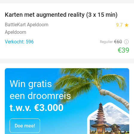
Karten met augmented reality (3 x 15 min)
35%
BattleKart Apeldoorn
9.7
star
Apeldoorn
Verkocht: 596
€60
Regulier
€39
Win gratis
een droomreis
t.w.v. €3.000
Doe mee!