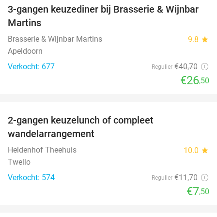
3-gangen keuzediner bij Brasserie & Wijnbar
35%
Martins
Brasserie & Wijnbar Martins
9.8
star
Apeldoorn
Verkocht: 677
€40
,70
Regulier
€26
,50
favorite_border
2-gangen keuzelunch of compleet
36%
wandelarrangement
Heldenhof Theehuis
10.0
star
Twello
Verkocht: 574
€11
,70
Regulier
€7
,50
favorite_border