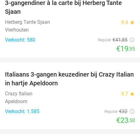
3-gangendiner à la carte bij Herberg Tante
52%
Sjaan
Herberg Tante Sjaan
9.4
star
Vierhouten
Verkocht: 580
€41
,85
Regulier
€19
,95
favorite_border
Italiaans 3-gangen keuzediner bij Crazy Italian
27%
in hartje Apeldoorn
Crazy Italian
9.7
star
Apeldoorn
Verkocht: 1.585
€32
Regulier
€23
,50
favorite_border