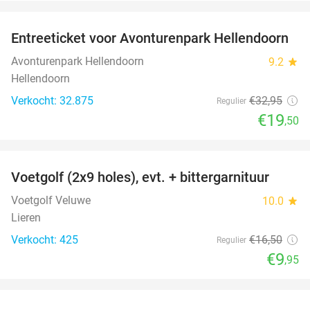
favorite_border
Entreeticket voor Avonturenpark Hellendoorn
41%
Avonturenpark Hellendoorn
9.2
star
Hellendoorn
Verkocht: 32.875
€32
,95
Regulier
€19
,50
favorite_border
Voetgolf (2x9 holes), evt. + bittergarnituur
40%
Voetgolf Veluwe
10.0
star
Lieren
Verkocht: 425
€16
,50
Regulier
€9
,95
favorite_border