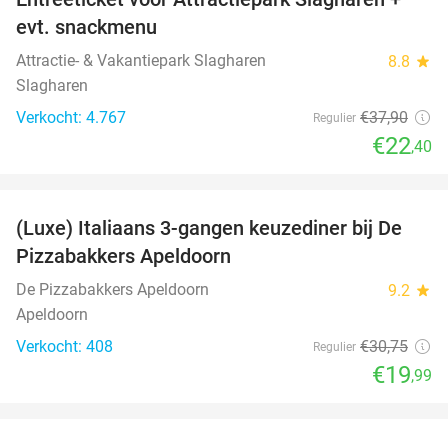
41%
evt. snackmenu
Attractie- & Vakantiepark Slagharen
8.8
star
Slagharen
Verkocht: 4.767
€37
,90
Regulier
€22
,40
favorite_border
(Luxe) Italiaans 3-gangen keuzediner bij De
35%
Pizzabakkers Apeldoorn
De Pizzabakkers Apeldoorn
9.2
star
Apeldoorn
Verkocht: 408
€30
,75
Regulier
€19
,99
favorite_border