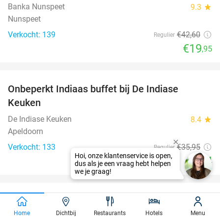
Banka Nunspeet
9.3
star
Nunspeet
Verkocht: 139
€42
,60
Regulier
€19
,95
favorite_border
Onbeperkt Indiaas buffet bij De Indiase
33%
Keuken
De Indiase Keuken
8.4
star
Apeldoorn
Verkocht: 133
€35
,95
Regulier
€24
favorite_border
Entree voor het Dolfinarium
36%
Home
Dichtbij
Restaurants
Hotels
Menu
Dolfinarium
8.5
star