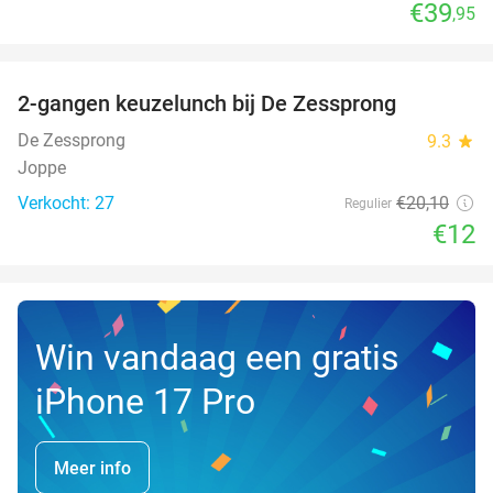
€39
,95
favorite_border
2-gangen keuzelunch bij De Zessprong
40%
NEW
TODAY
De Zessprong
9.3
star
Joppe
Verkocht: 27
€20
,10
Regulier
€12
Win vandaag een gratis
iPhone 17 Pro
Meer info