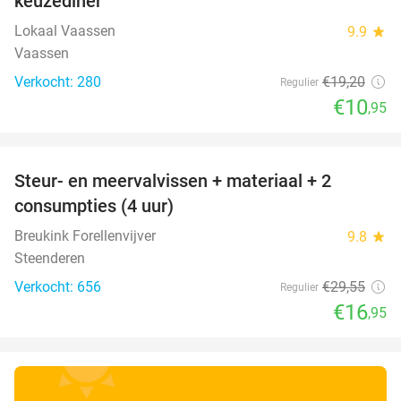
keuzediner
Lokaal Vaassen
9.9
star
Vaassen
Verkocht: 280
€19
,20
Regulier
€10
,95
favorite_border
Steur- en meervalvissen + materiaal + 2
43%
consumpties (4 uur)
Breukink Forellenvijver
9.8
star
Steenderen
Verkocht: 656
€29
,55
Regulier
€16
,95