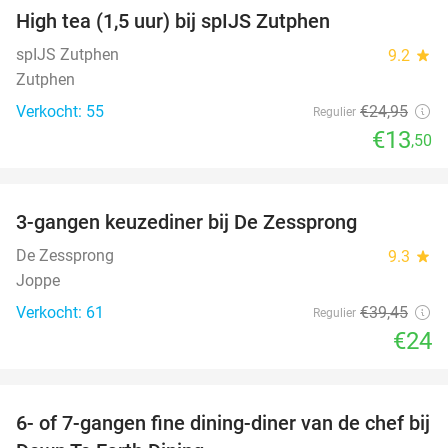
High tea (1,5 uur) bij spIJS Zutphen
46%
spIJS Zutphen
9.2
star
Zutphen
Verkocht: 55
€24
,95
Regulier
€13
,50
favorite_border
3-gangen keuzediner bij De Zessprong
39%
De Zessprong
9.3
star
Joppe
Verkocht: 61
€39
,45
Regulier
€24
favorite_border
6- of 7-gangen fine dining-diner van de chef bij
36%