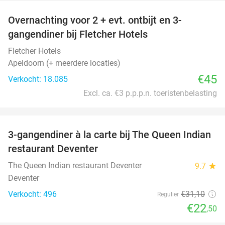
Overnachting voor 2 + evt. ontbijt en 3-
gangendiner bij Fletcher Hotels
Fletcher Hotels
Apeldoorn (+ meerdere locaties)
€45
Verkocht: 18.085
Excl. ca. €3 p.p.p.n. toeristenbelasting
favorite_border
3-gangendiner à la carte bij The Queen Indian
28%
restaurant Deventer
The Queen Indian restaurant Deventer
9.7
star
Deventer
Verkocht: 496
€31
,10
Regulier
€22
,50
favorite_border