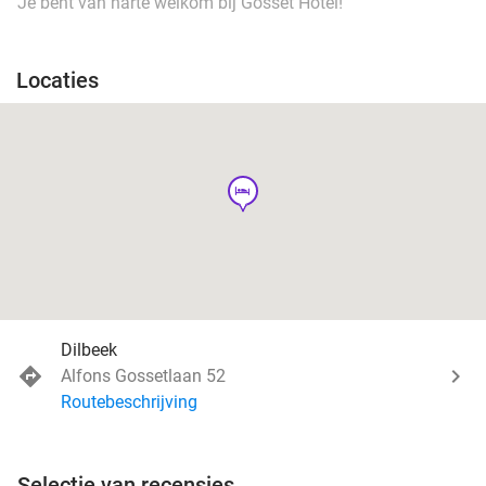
Je bent van harte welkom bij Gosset Hotel!
Locaties
hotel
Dilbeek
Alfons Gossetlaan 52
Routebeschrijving
Selectie van recensies