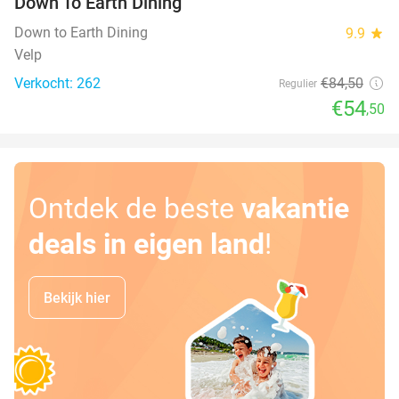
Down To Earth Dining
Down to Earth Dining
9.9
star
Velp
Verkocht: 262
€84
,50
Regulier
€54
,50
Ontdek de beste
vakantie
deals in eigen land
!
Bekijk hier