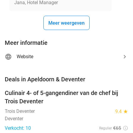
Jana, Hotel Manager
Meer weergeven
Meer informatie
Website
favorite_border
Deals in Apeldoorn & Deventer
Culinair 4- of 5-gangendiner van de chef bij
39%
NEW
Trois Deventer
TODAY
Trois Deventer
9.4
star
Deventer
Verkocht: 10
€65
Regulier