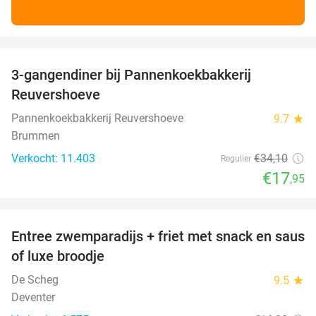
favorite_border
3-gangendiner bij Pannenkoekbakkerij
47%
Reuvershoeve
Pannenkoekbakkerij Reuvershoeve
9.7
star
Brummen
Verkocht: 11.403
€34
,10
Regulier
€17
,95
favorite_border
Entree zwemparadijs + friet met snack en saus
20%
of luxe broodje
De Scheg
9.5
star
Deventer