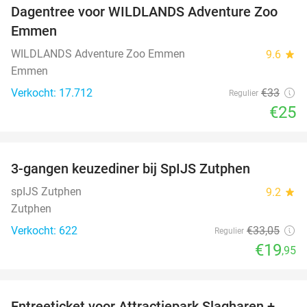
Dagentree voor WILDLANDS Adventure Zoo
24%
Emmen
WILDLANDS Adventure Zoo Emmen
9.6
star
Emmen
Verkocht: 17.712
€33
Regulier
€25
favorite_border
3-gangen keuzediner bij SpIJS Zutphen
40%
spIJS Zutphen
9.2
star
Zutphen
Verkocht: 622
€33
,05
Regulier
€19
,95
favorite_border
Entreeticket voor Attractiepark Slagharen +