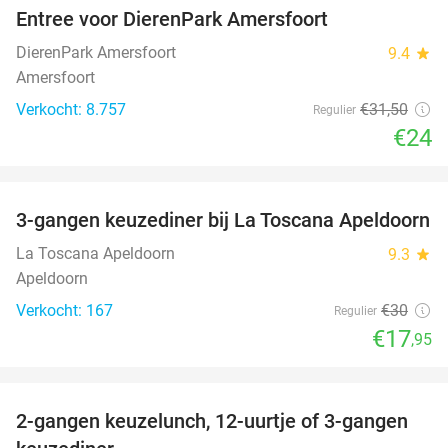
Entree voor DierenPark Amersfoort
24%
DierenPark Amersfoort
9.4
star
Amersfoort
Verkocht: 8.757
€31
,50
Regulier
€24
favorite_border
3-gangen keuzediner bij La Toscana Apeldoorn
40%
La Toscana Apeldoorn
9.3
star
Apeldoorn
Verkocht: 167
€30
Regulier
€17
,95
favorite_border
2-gangen keuzelunch, 12-uurtje of 3-gangen
43%