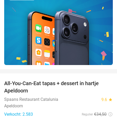
favorite_border
All-You-Can-Eat tapas + dessert in hartje
28%
Apeldoorn
Spaans Restaurant Catalunia
9.6
star
Apeldoorn
Verkocht: 2.583
€34
,50
Regulier