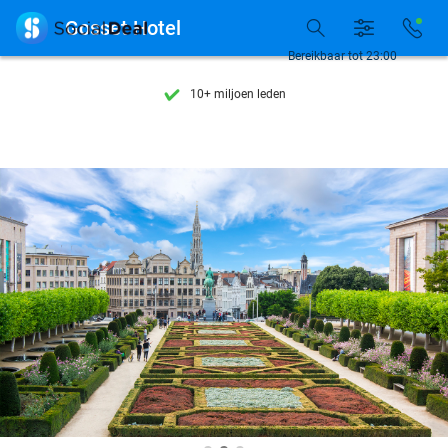
Ontdek 15.000+ deals

Gosset Hotel
7 dagen per week beschikbaar
Bereikbaar tot 23:00
10+ miljoen leden
9,4
op basis van
206.011 reviews
Ontdek 15.000+ deals
7 dagen per week beschikbaar
10+ miljoen leden