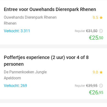
Entree voor Ouwehands Dierenpark Rhenen
19%
Ouwehands Dierenpark Rhenen
9.5
star
Rhenen
Verkocht: 3.311
€31
,50
Regulier
€25
,50
favorite_border
Poffertjes experience (2 uur) voor 4 of 8
33%
personen
De Pannenkoeken Jungle
9.0
star
Apeldoorn
Verkocht: 269
€39
,95
Regulier
€26
,95
favorite_border