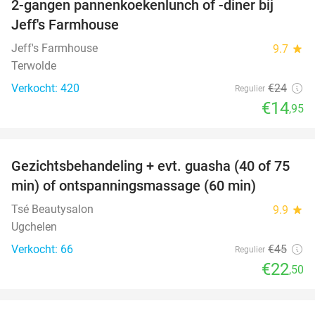
2-gangen pannenkoekenlunch of -diner bij
38%
Jeff's Farmhouse
Jeff's Farmhouse
9.7
star
Terwolde
Verkocht: 420
€24
Regulier
€14
,95
favorite_border
Gezichtsbehandeling + evt. guasha (40 of 75
50%
SOLD
min) of ontspanningsmassage (60 min)
OUT
Tsé Beautysalon
9.9
star
Ugchelen
Verkocht: 66
€45
Regulier
€22
,50
favorite_border