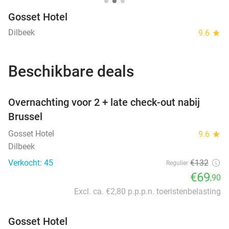
Gosset Hotel
Dilbeek
9.6
star
Beschikbare deals
favorite_border
Overnachting voor 2 + late check-out nabij
Brussel
Gosset Hotel
9.6
star
Dilbeek
Verkocht: 45
€132
Regulier
€69
,90
Excl. ca. €2,80 p.p.p.n. toeristenbelasting
Gosset Hotel