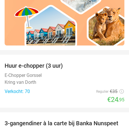
favorite_border
Huur e-chopper (3 uur)
29%
E-Chopper Gorssel
Kring van Dorth
Verkocht: 70
€35
Regulier
€24
,95
favorite_border
3-gangendiner à la carte bij Banka Nunspeet
53%