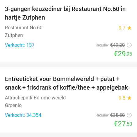
3-gangen keuzediner bij Restaurant No.60 in
39%
hartje Zutphen
Restaurant No.60
9.7
star
Zutphen
Verkocht: 137
€49
,20
Regulier
€29
,95
favorite_border
Entreeticket voor Bommelwereld + patat +
23%
snack + frisdrank of koffie/thee + appelgebak
Attractiepark Bommelwereld
9.5
star
Groenlo
Verkocht: 34.354
€35
,50
Regulier
€27
,50
favorite_border