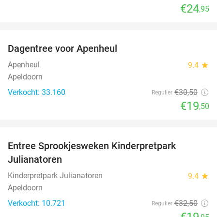
€24
,95
favorite_border
Dagentree voor Apenheul
36%
Apenheul
9.4
star
Apeldoorn
Verkocht: 33.160
€30
,50
Regulier
€19
,50
favorite_border
Entree Sprookjesweken Kinderpretpark
39%
Julianatoren
Kinderpretpark Julianatoren
9.4
star
Apeldoorn
Verkocht: 10.721
€32
,50
Regulier
€19