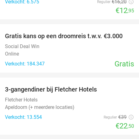
Verkocht: 6.575
€16
,20
Regulier
€12
,95
favorite_border
Gratis kans op een droomreis t.w.v. €3.000
Social Deal Win
Online
Gratis
Verkocht: 184.347
favorite_border
3-gangendiner bij Fletcher Hotels
42%
Fletcher Hotels
Apeldoorn (+ meerdere locaties)
Verkocht: 13.554
€39
Regulier
€22
,50
favorite_border