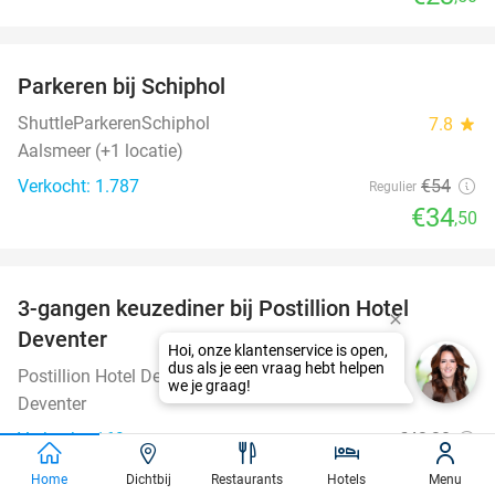
favorite_border
Parkeren bij Schiphol
36%
ShuttleParkerenSchiphol
7.8
star
Aalsmeer (+1 locatie)
Verkocht: 1.787
€54
Regulier
€34
,50
favorite_border
3-gangen keuzediner bij Postillion Hotel
48%
Deventer
Postillion Hotel Deventer
9.1
star
Deventer
Verkocht: 169
€43
,30
Regulier
€22
,50
Home
Dichtbij
Restaurants
Hotels
Menu