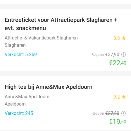
favorite_border
Entreeticket voor Attractiepark Slagharen +
41%
evt. snackmenu
Attractie- & Vakantiepark Slagharen
8.8
star
Slagharen
Verkocht: 5.269
€37
,90
Regulier
€22
,40
favorite_border
High tea bij Anne&Max Apeldoorn
29%
Anne&Max Apeldoorn
9.2
star
Apeldoorn
Verkocht: 245
€27
,50
Regulier
€19
,50
favorite_border