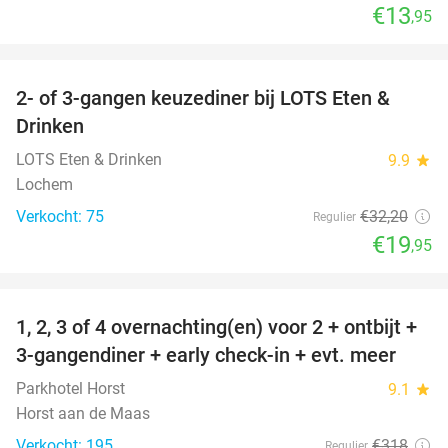
€13
,95
favorite_border
2- of 3-gangen keuzediner bij LOTS Eten &
38%
Drinken
LOTS Eten & Drinken
9.9
star
Lochem
Verkocht: 75
€32
,20
Regulier
€19
,95
favorite_border
1, 2, 3 of 4 overnachting(en) voor 2 + ontbijt +
25%
3-gangendiner + early check-in + evt. meer
Parkhotel Horst
9.1
star
Horst aan de Maas
Verkocht: 195
€318
Regulier