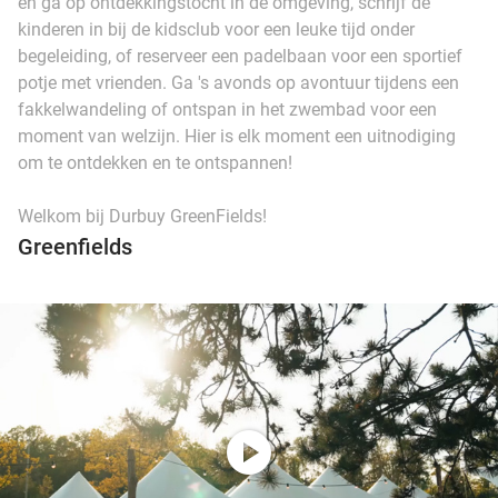
en ga op ontdekkingstocht in de omgeving, schrijf de
kinderen in bij de kidsclub voor een leuke tijd onder
begeleiding, of reserveer een padelbaan voor een sportief
potje met vrienden. Ga 's avonds op avontuur tijdens een
fakkelwandeling of ontspan in het zwembad voor een
moment van welzijn. Hier is elk moment een uitnodiging
om te ontdekken en te ontspannen!
Welkom bij Durbuy GreenFields!
Greenfields
play_circle