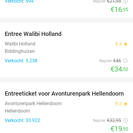
Verkocht: 594
€21
,95
Regulier
€16
,95
favorite_border
Entree Walibi Holland
25%
Walibi Holland
9.3
star
Biddinghuizen
Verkocht: 5.238
€46
Regulier
€34
,50
favorite_border
Entreeticket voor Avonturenpark Hellendoorn
41%
Avonturenpark Hellendoorn
9.2
star
Hellendoorn
Verkocht: 33.922
€32
,95
Regulier
€19
,50