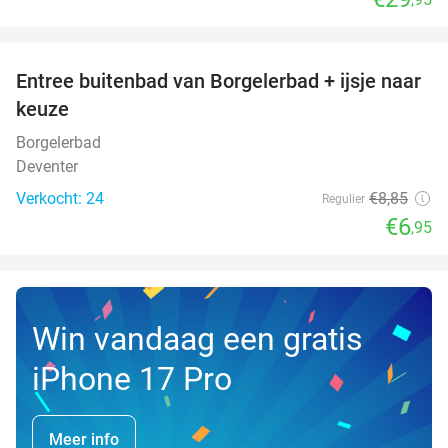
favorite_border
Entree buitenbad van Borgelerbad + ijsje naar
21%
NEW
keuze
TODAY
Borgelerbad
Deventer
Verkocht: 24
€8
,85
Regulier
€6
,95
Win vandaag een gratis
iPhone 17 Pro
Meer info