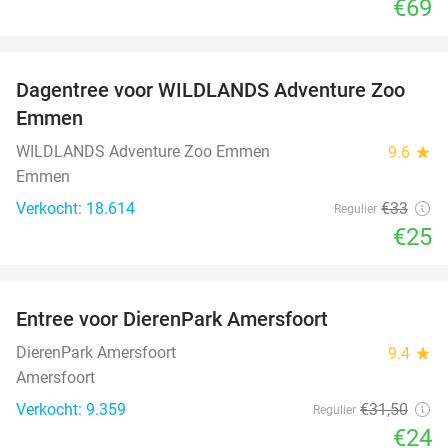
€69
favorite_border
Dagentree voor WILDLANDS Adventure Zoo
24%
Emmen
WILDLANDS Adventure Zoo Emmen
9.6
star
Emmen
Verkocht: 18.614
€33
Regulier
€25
favorite_border
Entree voor DierenPark Amersfoort
24%
DierenPark Amersfoort
9.4
star
Amersfoort
Verkocht: 9.359
€31
,50
Regulier
€24