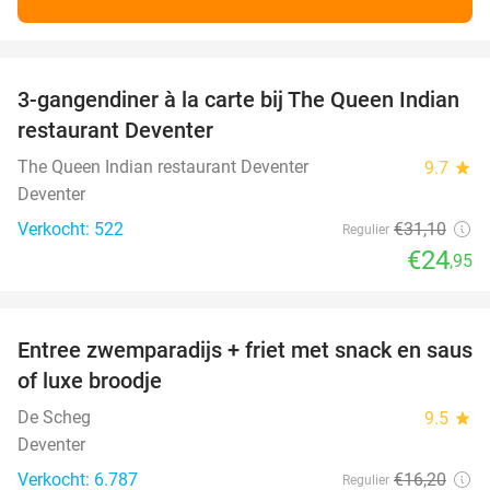
favorite_border
3-gangendiner à la carte bij The Queen Indian
20%
restaurant Deventer
The Queen Indian restaurant Deventer
9.7
star
Deventer
Verkocht: 522
€31
,10
Regulier
€24
,95
favorite_border
Entree zwemparadijs + friet met snack en saus
20%
of luxe broodje
De Scheg
9.5
star
Deventer
Verkocht: 6.787
€16
,20
Regulier