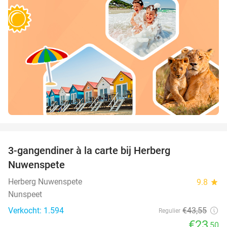
favorite_border
3-gangendiner à la carte bij Herberg
46%
Nuwenspete
Herberg Nuwenspete
9.8
star
Nunspeet
Verkocht: 1.594
€43
,55
Regulier
€23
,50