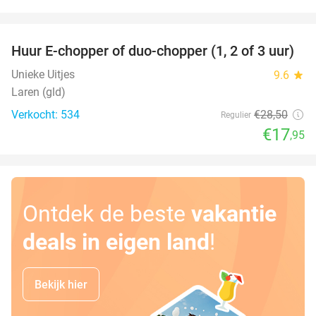
favorite_border
Huur E-chopper of duo-chopper (1, 2 of 3 uur)
37%
Unieke Uitjes
9.6
star
Laren (gld)
Verkocht: 534
€28
,50
Regulier
€17
,95
Ontdek de beste
vakantie
deals in eigen land
!
Bekijk hier