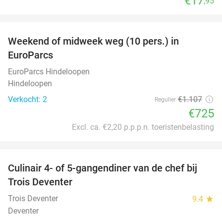
€17
,95
favorite_border
Weekend of midweek weg (10 pers.) in
35%
EuroParcs
EuroParcs Hindeloopen
Hindeloopen
Verkocht: 2
€1.107
Regulier
€725
Excl. ca. €2,20 p.p.p.n. toeristenbelasting
favorite_border
Culinair 4- of 5-gangendiner van de chef bij
39%
Trois Deventer
Trois Deventer
9.4
star
Deventer