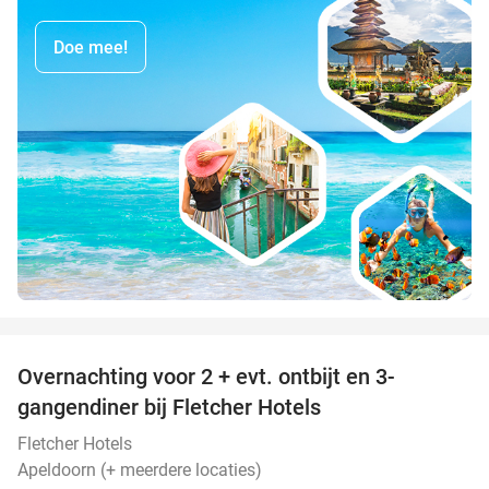
Doe mee!
favorite_border
Overnachting voor 2 + evt. ontbijt en 3-
gangendiner bij Fletcher Hotels
Fletcher Hotels
Apeldoorn (+ meerdere locaties)