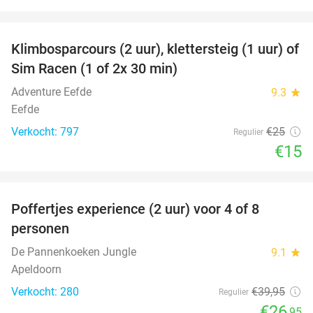
favorite_border
Klimbosparcours (2 uur), klettersteig (1 uur) of
40%
Sim Racen (1 of 2x 30 min)
Adventure Eefde
9.3
star
Eefde
Verkocht: 797
€25
Regulier
€15
favorite_border
Poffertjes experience (2 uur) voor 4 of 8
33%
personen
De Pannenkoeken Jungle
9.1
star
Apeldoorn
Verkocht: 280
€39
,95
Regulier
€26
,95