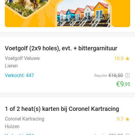
favorite_border
Voetgolf (2x9 holes), evt. + bittergarnituur
40%
Voetgolf Veluwe
10.0
star
Lieren
Verkocht: 447
€16
,50
Regulier
€9
,95
favorite_border
1 of 2 heat(s) karten bij Coronel Kartracing
23%
Coronel Kartracing
9.7
star
Huizen