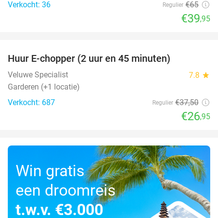
Verkocht: 36
€65
Regulier
€39
,95
favorite_border
Huur E-chopper (2 uur en 45 minuten)
28%
Veluwe Specialist
7.8
star
Garderen (+1 locatie)
Verkocht: 687
€37
,50
Regulier
€26
,95
Win gratis
een droomreis
t.w.v. €3.000