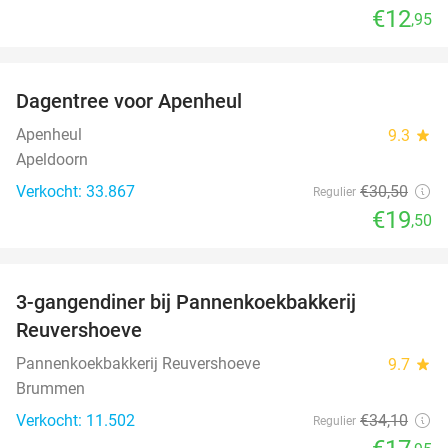
€12
,95
favorite_border
Dagentree voor Apenheul
36%
Apenheul
9.3
star
Apeldoorn
Verkocht: 33.867
€30
,50
Regulier
€19
,50
favorite_border
3-gangendiner bij Pannenkoekbakkerij
47%
Reuvershoeve
Pannenkoekbakkerij Reuvershoeve
9.7
star
Brummen
Verkocht: 11.502
€34
,10
Regulier