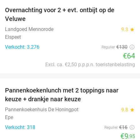
Overnachting voor 2 + evt. ontbijt op de
51%
Veluwe
Landgoed Mennorode
9.3
star
Elspeet
Verkocht: 3.276
€130
Regulier
€64
Excl. ca. €2,50 p.p.p.n. toeristenbelasting
favorite_border
Pannenkoekenlunch met 2 toppings naar
38%
keuze + drankje naar keuze
Pannenkoekenhuis De Honingpot
9.8
star
Epe
Verkocht: 318
€16
Regulier
€9
,95