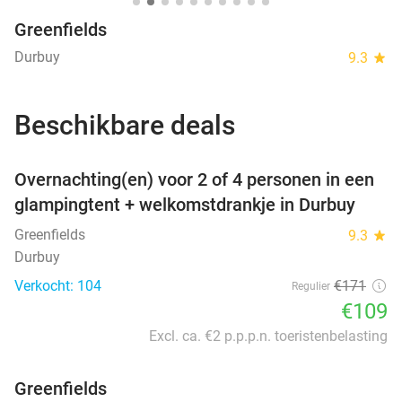
Greenfields
Durbuy
9.3
star
Beschikbare deals
favorite_border
Overnachting(en) voor 2 of 4 personen in een
glampingtent + welkomstdrankje in Durbuy
Greenfields
9.3
star
Durbuy
Verkocht: 104
€171
Regulier
€109
Excl. ca. €2 p.p.p.n. toeristenbelasting
Greenfields