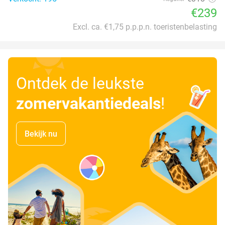
€239
Excl. ca. €1,75 p.p.p.n. toeristenbelasting
Ontdek de leukste
zomervakantiedeals
!
Bekijk nu