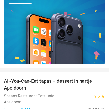
favorite_border
All-You-Can-Eat tapas + dessert in hartje
28%
Apeldoorn
Spaans Restaurant Catalunia
9.6
star
Apeldoorn