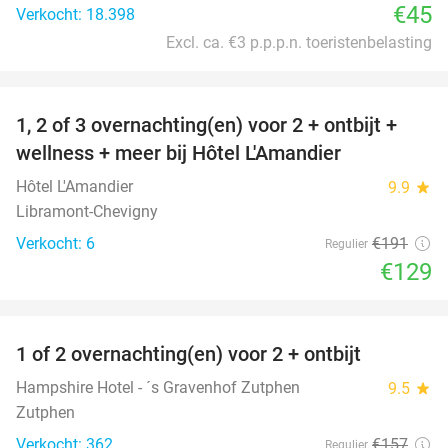
€45
Verkocht: 18.398
Excl. ca. €3 p.p.p.n. toeristenbelasting
favorite_border
1, 2 of 3 overnachting(en) voor 2 + ontbijt +
32%
NEW
wellness + meer bij Hôtel L'Amandier
TODAY
Hôtel L'Amandier
9.9
star
Libramont-Chevigny
Verkocht: 6
€191
Regulier
€129
favorite_border
1 of 2 overnachting(en) voor 2 + ontbijt
31%
Hampshire Hotel - ´s Gravenhof Zutphen
9.5
star
Zutphen
Verkocht: 362
€157
Regulier