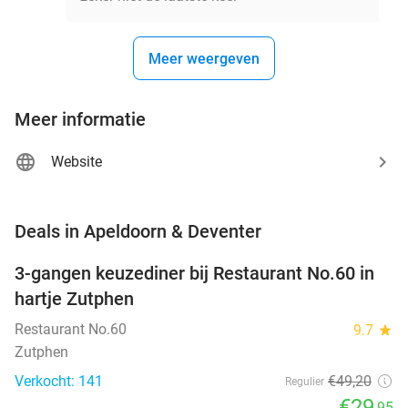
Meer weergeven
Meer informatie
Website
favorite_border
Deals in Apeldoorn & Deventer
3-gangen keuzediner bij Restaurant No.60 in
39%
hartje Zutphen
Restaurant No.60
9.7
star
Zutphen
Verkocht: 141
€49
,20
Regulier
€29
,95