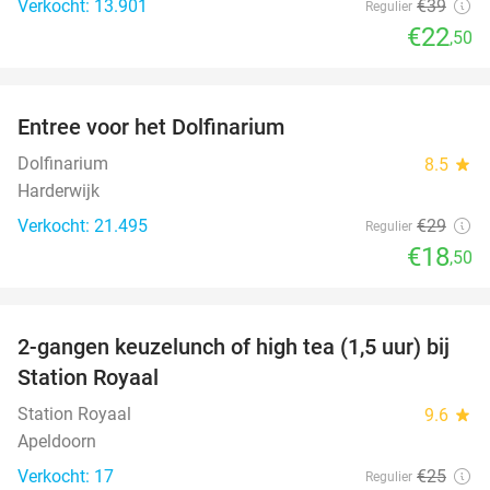
Verkocht: 13.901
€39
Regulier
€22
,50
favorite_border
Entree voor het Dolfinarium
36%
Dolfinarium
8.5
star
Harderwijk
Verkocht: 21.495
€29
Regulier
€18
,50
favorite_border
2-gangen keuzelunch of high tea (1,5 uur) bij
44%
Station Royaal
Station Royaal
9.6
star
Apeldoorn
Verkocht: 17
€25
Regulier