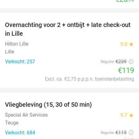
favorite_border
Overnachting voor 2 + ontbijt + late check-out
50%
in Lille
Hilton Lille
9.0
star
Lille
Verkocht: 257
€239
Regulier
€119
Excl. ca. €2,75 p.p.p.n. toeristenbelasting
favorite_border
Vliegbeleving (15, 30 of 50 min)
42%
Special Air Services
9.7
star
Teuge
Verkocht: 684
€119
Regulier