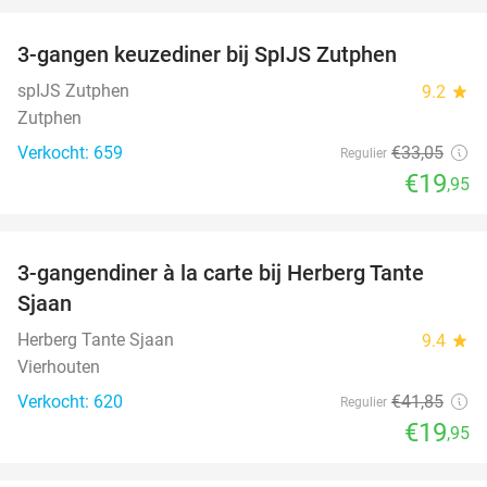
3-gangen keuzediner bij SpIJS Zutphen
40%
spIJS Zutphen
9.2
star
Zutphen
Verkocht: 659
€33
,05
Regulier
€19
,95
favorite_border
3-gangendiner à la carte bij Herberg Tante
52%
Sjaan
Herberg Tante Sjaan
9.4
star
Vierhouten
Verkocht: 620
€41
,85
Regulier
€19
,95
favorite_border