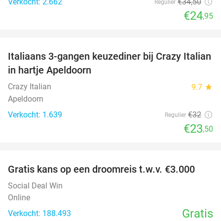
Verkocht: 2.662
€34
,50
Regulier
€24
,95
favorite_border
Italiaans 3-gangen keuzediner bij Crazy Italian
27%
in hartje Apeldoorn
Crazy Italian
9.7
star
Apeldoorn
Verkocht: 1.639
€32
Regulier
€23
,50
favorite_border
Gratis kans op een droomreis t.w.v. €3.000
Social Deal Win
Online
Gratis
Verkocht: 188.493