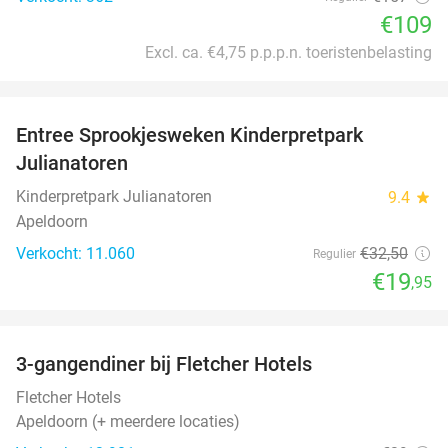
€109
Excl. ca. €4,75 p.p.p.n. toeristenbelasting
favorite_border
Entree Sprookjesweken Kinderpretpark
39%
Julianatoren
Kinderpretpark Julianatoren
9.4
star
Apeldoorn
Verkocht: 11.060
€32
,50
Regulier
€19
,95
favorite_border
3-gangendiner bij Fletcher Hotels
42%
Fletcher Hotels
Apeldoorn (+ meerdere locaties)