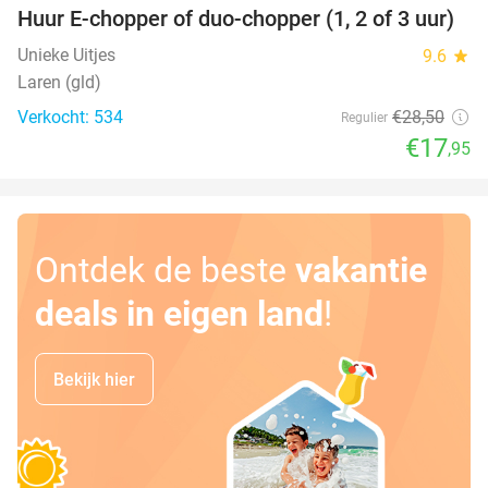
Huur E-chopper of duo-chopper (1, 2 of 3 uur)
37%
Unieke Uitjes
9.6
star
Laren (gld)
Verkocht: 534
€28
,50
Regulier
€17
,95
Ontdek de beste
vakantie
deals in eigen land
!
Bekijk hier