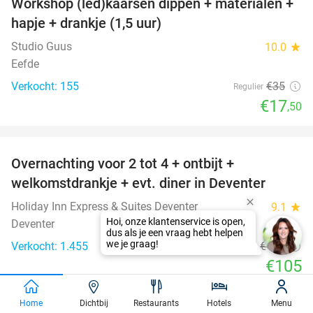
Workshop (led)kaarsen dippen + materialen +
50%
hapje + drankje (1,5 uur)
Studio Guus
10.0
star
Eefde
Verkocht: 155
€35
Regulier
€17
,50
favorite_border
Overnachting voor 2 tot 4 + ontbijt +
35%
welkomstdrankje + evt. diner in Deventer
Holiday Inn Express & Suites Deventer
9.1
star
Deventer
Verkocht: 1.455
€162
Regulier
€105
Excl. ca. €1,95 p.p.p.n. toeristenbelasting
Home
Dichtbij
Restaurants
Hotels
Menu
favorite_border