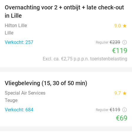
Overnachting voor 2 + ontbijt + late check-out
50%
in Lille
Hilton Lille
9.0
star
Lille
Verkocht: 257
€239
Regulier
€119
Excl. ca. €2,75 p.p.p.n. toeristenbelasting
favorite_border
Vliegbeleving (15, 30 of 50 min)
42%
Special Air Services
9.7
star
Teuge
Verkocht: 684
€119
Regulier
€69
favorite_border