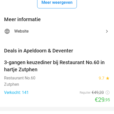
Meer weergeven
Meer informatie
Website
favorite_border
Deals in Apeldoorn & Deventer
3-gangen keuzediner bij Restaurant No.60 in
39%
hartje Zutphen
Restaurant No.60
9.7
star
Zutphen
Verkocht: 141
€49
,20
Regulier
€29
,95
favorite_border