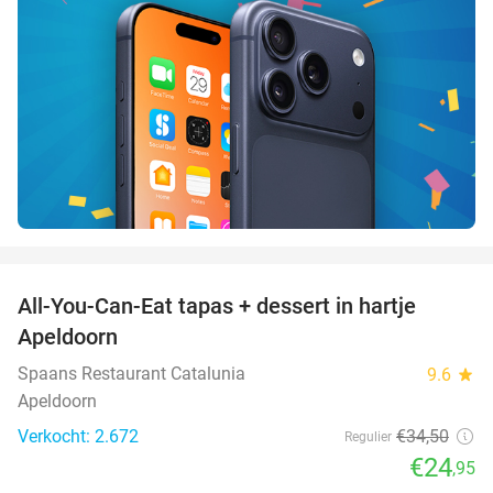
favorite_border
All-You-Can-Eat tapas + dessert in hartje
28%
Apeldoorn
Spaans Restaurant Catalunia
9.6
star
Apeldoorn
Verkocht: 2.672
€34
,50
Regulier
€24
,95