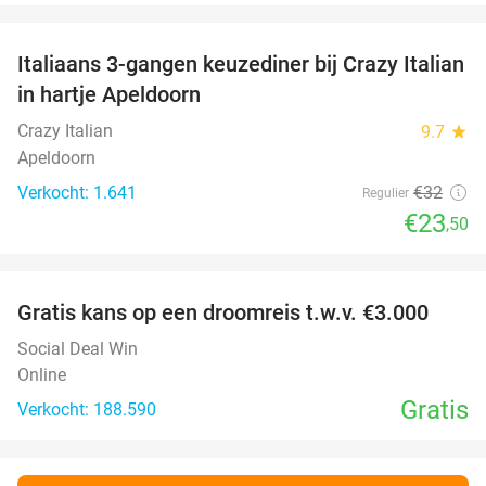
favorite_border
Italiaans 3-gangen keuzediner bij Crazy Italian
27%
in hartje Apeldoorn
Crazy Italian
9.7
star
Apeldoorn
Verkocht: 1.641
€32
Regulier
€23
,50
favorite_border
Gratis kans op een droomreis t.w.v. €3.000
Social Deal Win
Online
Gratis
Verkocht: 188.590