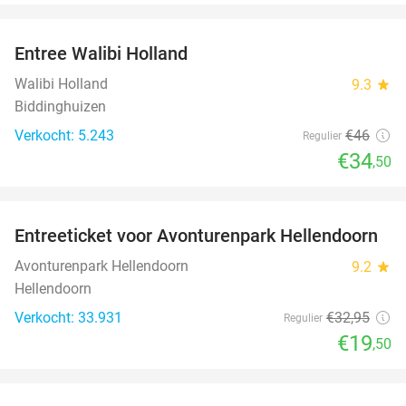
favorite_border
Entree Walibi Holland
25%
Walibi Holland
9.3
star
Biddinghuizen
Verkocht: 5.243
€46
Regulier
€34
,50
favorite_border
Entreeticket voor Avonturenpark Hellendoorn
41%
Avonturenpark Hellendoorn
9.2
star
Hellendoorn
Verkocht: 33.931
€32
,95
Regulier
€19
,50
favorite_border