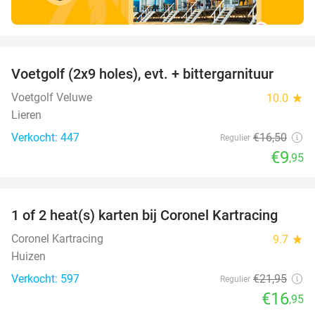
favorite_border
Voetgolf (2x9 holes), evt. + bittergarnituur
40%
Voetgolf Veluwe
10.0
star
Lieren
Verkocht: 447
€16
,50
Regulier
€9
,95
favorite_border
1 of 2 heat(s) karten bij Coronel Kartracing
23%
Coronel Kartracing
9.7
star
Huizen
Verkocht: 597
€21
,95
Regulier
€16
,95