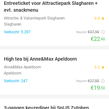
Entreeticket voor Attractiepark Slagharen +
41%
evt. snackmenu
Attractie- & Vakantiepark Slagharen
8.8
star
Slagharen
Verkocht: 5.287
€37
,90
Regulier
€22
,40
favorite_border
High tea bij Anne&Max Apeldoorn
29%
Anne&Max Apeldoorn
9.2
star
Apeldoorn
Verkocht: 247
€27
,50
Regulier
€19
,50
favorite_border
3-gangen keuzediner bij SpIJS Zutphen