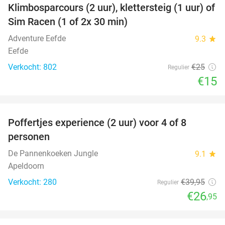
Klimbosparcours (2 uur), klettersteig (1 uur) of
40%
Sim Racen (1 of 2x 30 min)
Adventure Eefde
9.3
star
Eefde
Verkocht: 802
€25
Regulier
€15
favorite_border
Poffertjes experience (2 uur) voor 4 of 8
33%
personen
De Pannenkoeken Jungle
9.1
star
Apeldoorn
Verkocht: 280
€39
,95
Regulier
€26
,95
favorite_border