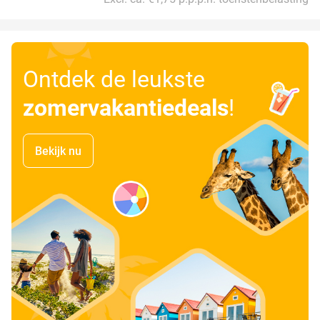
Ontdek de leukste
zomervakantiedeals
!
Bekijk nu