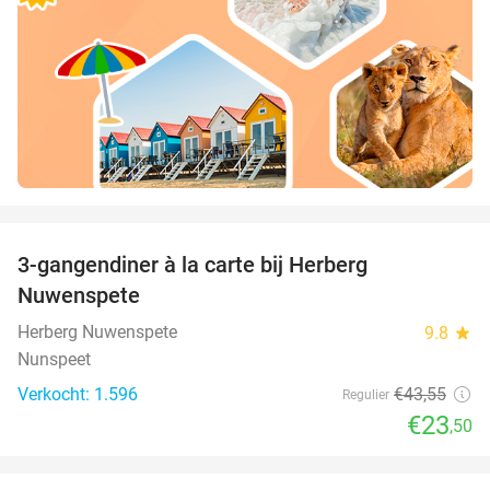
favorite_border
3-gangendiner à la carte bij Herberg
46%
Nuwenspete
Herberg Nuwenspete
9.8
star
Nunspeet
Verkocht: 1.596
€43
,55
Regulier
€23
,50
favorite_border