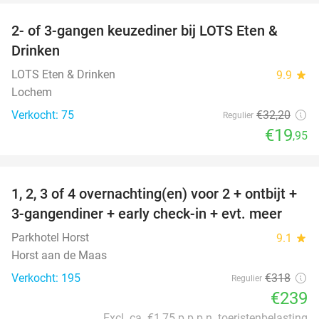
2- of 3-gangen keuzediner bij LOTS Eten &
38%
Drinken
LOTS Eten & Drinken
9.9
star
Lochem
Verkocht: 75
€32
,20
Regulier
€19
,95
favorite_border
1, 2, 3 of 4 overnachting(en) voor 2 + ontbijt +
25%
3-gangendiner + early check-in + evt. meer
Parkhotel Horst
9.1
star
Horst aan de Maas
Verkocht: 195
€318
Regulier
€239
Excl. ca. €1,75 p.p.p.n. toeristenbelasting