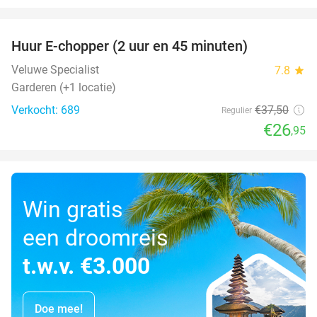
favorite_border
Huur E-chopper (2 uur en 45 minuten)
28%
Veluwe Specialist
7.8
star
Garderen (+1 locatie)
Verkocht: 689
€37
,50
Regulier
€26
,95
Win gratis
een droomreis
t.w.v. €3.000
Doe mee!