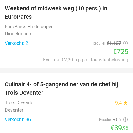
Weekend of midweek weg (10 pers.) in
35%
EuroParcs
EuroParcs Hindeloopen
Hindeloopen
Verkocht: 2
€1.107
Regulier
€725
Excl. ca. €2,20 p.p.p.n. toeristenbelasting
favorite_border
Culinair 4- of 5-gangendiner van de chef bij
39%
Trois Deventer
Trois Deventer
9.4
star
Deventer
Verkocht: 36
€65
Regulier
€39
,95