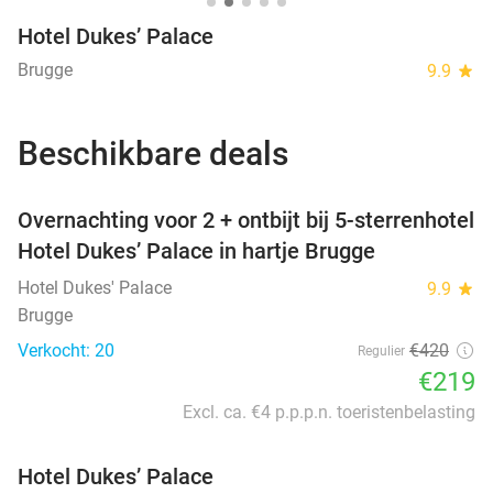
Hotel Dukes’ Palace
Brugge
9.9
star
Beschikbare deals
favorite_border
Overnachting voor 2 + ontbijt bij 5-sterrenhotel
Hotel Dukes’ Palace in hartje Brugge
Hotel Dukes' Palace
9.9
star
Brugge
Verkocht: 20
€420
Regulier
€219
Excl. ca. €4 p.p.p.n. toeristenbelasting
Hotel Dukes’ Palace