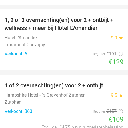
favorite_border
1, 2 of 3 overnachting(en) voor 2 + ontbijt +
32%
NEW
wellness + meer bij Hôtel L'Amandier
TODAY
Hôtel L'Amandier
9.9
star
Libramont-Chevigny
Verkocht: 6
€191
Regulier
€129
favorite_border
1 of 2 overnachting(en) voor 2 + ontbijt
31%
Hampshire Hotel - ´s Gravenhof Zutphen
9.5
star
Zutphen
Verkocht: 363
€157
Regulier
€109
Excl. ca. €4,75 p.p.p.n. toeristenbelasting