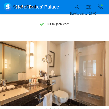
Ontdek 15.000+ deals

Hotel Dukes’ Palace
7 dagen per week beschikbaar
Bereikbaar tot 21:00
10+ miljoen leden
9,4
op basis van
206.330 reviews
Ontdek 15.000+ deals
7 dagen per week beschikbaar
10+ miljoen leden