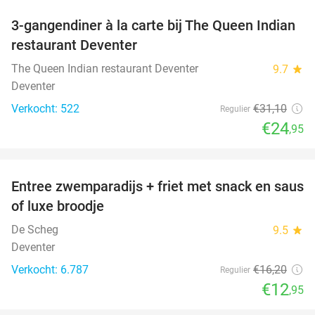
3-gangendiner à la carte bij The Queen Indian
20%
restaurant Deventer
The Queen Indian restaurant Deventer
9.7
star
Deventer
Verkocht: 522
€31
,10
Regulier
€24
,95
favorite_border
Entree zwemparadijs + friet met snack en saus
20%
of luxe broodje
De Scheg
9.5
star
Deventer
Verkocht: 6.787
€16
,20
Regulier
€12
,95
favorite_border