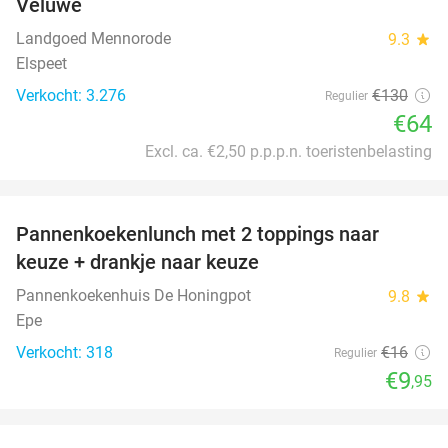
Veluwe
Landgoed Mennorode
9.3
star
Elspeet
Verkocht: 3.276
€130
Regulier
€64
Excl. ca. €2,50 p.p.p.n. toeristenbelasting
favorite_border
Pannenkoekenlunch met 2 toppings naar
38%
keuze + drankje naar keuze
Pannenkoekenhuis De Honingpot
9.8
star
Epe
Verkocht: 318
€16
Regulier
€9
,95
favorite_border