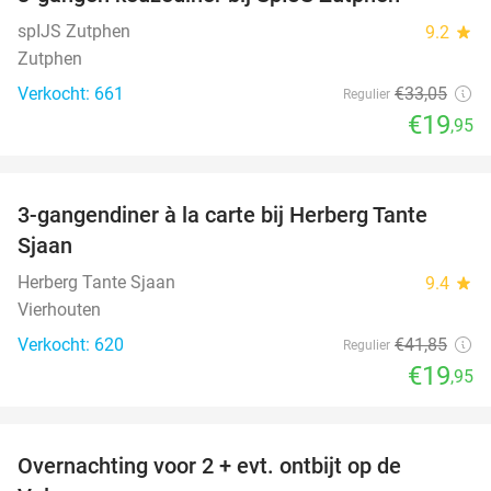
40%
spIJS Zutphen
9.2
star
Zutphen
Verkocht: 661
€33
,05
Regulier
€19
,95
favorite_border
3-gangendiner à la carte bij Herberg Tante
52%
Sjaan
Herberg Tante Sjaan
9.4
star
Vierhouten
Verkocht: 620
€41
,85
Regulier
€19
,95
favorite_border
Overnachting voor 2 + evt. ontbijt op de
51%