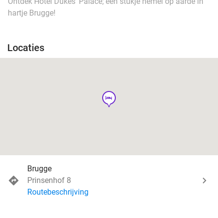
Ontdek Hotel Dukes’ Palace; een stukje hemel op aarde in
hartje Brugge!
Locaties
hotel
Brugge
Prinsenhof 8
Routebeschrijving