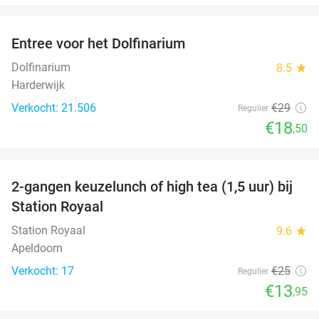
favorite_border
Entree voor het Dolfinarium
36%
Dolfinarium
8.5
star
Harderwijk
Verkocht: 21.506
€29
Regulier
€18
,50
favorite_border
2-gangen keuzelunch of high tea (1,5 uur) bij
44%
Station Royaal
Station Royaal
9.6
star
Apeldoorn
Verkocht: 17
€25
Regulier
€13
,95
favorite_border