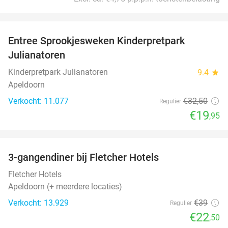
favorite_border
Entree Sprookjesweken Kinderpretpark
39%
Julianatoren
Kinderpretpark Julianatoren
9.4
star
Apeldoorn
Verkocht: 11.077
€32
,50
Regulier
€19
,95
favorite_border
3-gangendiner bij Fletcher Hotels
42%
Fletcher Hotels
Apeldoorn (+ meerdere locaties)
Verkocht: 13.929
€39
Regulier
€22
,50