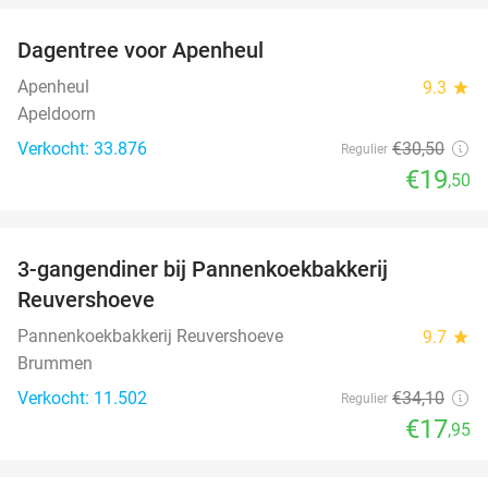
Dagentree voor Apenheul
36%
Apenheul
9.3
star
Apeldoorn
Verkocht: 33.876
€30
,50
Regulier
€19
,50
favorite_border
3-gangendiner bij Pannenkoekbakkerij
47%
Reuvershoeve
Pannenkoekbakkerij Reuvershoeve
9.7
star
Brummen
Verkocht: 11.502
€34
,10
Regulier
€17
,95
favorite_border