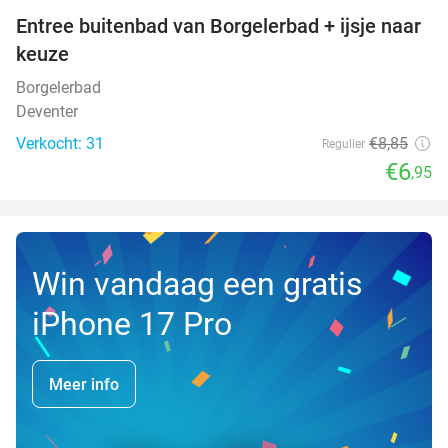
Entree buitenbad van Borgelerbad + ijsje naar
21%
NEW
keuze
TODAY
Borgelerbad
Deventer
Verkocht: 31
€8
,85
Regulier
€6
,95
Win vandaag een gratis
iPhone 17 Pro
Meer info