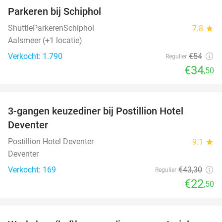
Parkeren bij Schiphol
36%
ShuttleParkerenSchiphol
7.8
star
Aalsmeer (+1 locatie)
Verkocht: 1.790
€54
Regulier
€34
,50
favorite_border
3-gangen keuzediner bij Postillion Hotel
48%
Deventer
Postillion Hotel Deventer
9.1
star
Deventer
Verkocht: 169
€43
,30
Regulier
€22
,50
favorite_border