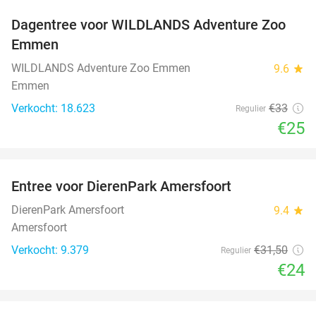
Dagentree voor WILDLANDS Adventure Zoo
24%
Emmen
WILDLANDS Adventure Zoo Emmen
9.6
star
Emmen
Verkocht: 18.623
€33
Regulier
€25
favorite_border
Entree voor DierenPark Amersfoort
24%
DierenPark Amersfoort
9.4
star
Amersfoort
Verkocht: 9.379
€31
,50
Regulier
€24
favorite_border