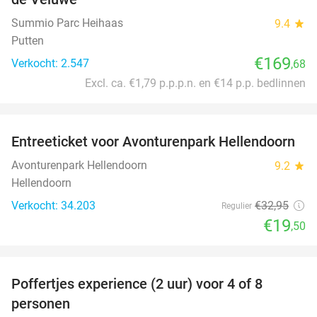
Summio Parc Heihaas
9.4
star
Putten
€169
Verkocht: 2.547
,68
Excl. ca. €1,79 p.p.p.n. en €14 p.p. bedlinnen
favorite_border
Entreeticket voor Avonturenpark Hellendoorn
41%
Avonturenpark Hellendoorn
9.2
star
Hellendoorn
Verkocht: 34.203
€32
,95
Regulier
€19
,50
favorite_border
Poffertjes experience (2 uur) voor 4 of 8
33%
personen