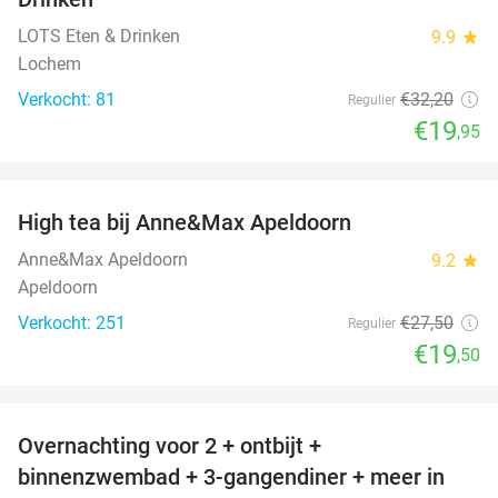
LOTS Eten & Drinken
9.9
star
Lochem
Verkocht: 81
€32
,20
Regulier
€19
,95
favorite_border
High tea bij Anne&Max Apeldoorn
29%
Anne&Max Apeldoorn
9.2
star
Apeldoorn
Verkocht: 251
€27
,50
Regulier
€19
,50
favorite_border
Overnachting voor 2 + ontbijt +
48%
binnenzwembad + 3-gangendiner + meer in