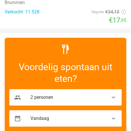
Brummen
Verkocht: 11.528
€34
,10
Regulier
€17
,95
Voordelig spontaan uit
eten?