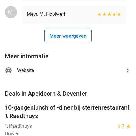
M.
Mevr. M. Hoolwerf
Meer weergeven
Meer informatie
Website
favorite_border
Deals in Apeldoorn & Deventer
10-gangenlunch of -diner bij sterrenrestaurant
48%
NEW
't Raedthuys
TODAY
´t Raedthuys
9.7
star
Duiven