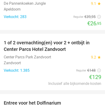
De Pannenkoeken Jungle
9.1
star
Apeldoorn
Verkocht: 283
€39
,95
Regulier
€26
,95
favorite_border
1 of 2 overnachting(en) voor 2 + ontbijt in
13%
Center Parcs Hotel Zandvoort
Center Parcs Park Zandvoort
9.2
star
Zandvoort
Verkocht: 1.385
€148
Regulier
€129
Inclusief alle bijkomende kosten
favorite_border
Entree voor het Dolfinarium
36%