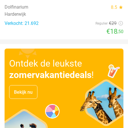
Dolfinarium
8.5
star
Harderwijk
Verkocht: 21.692
€29
Regulier
€18
,50
Ontdek de leukste
zomervakantiedeals
!
Bekijk nu