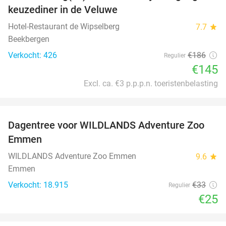
keuzediner in de Veluwe
Hotel-Restaurant de Wipselberg
7.7
star
Beekbergen
Verkocht: 426
€186
Regulier
€145
Excl. ca. €3 p.p.p.n. toeristenbelasting
favorite_border
Dagentree voor WILDLANDS Adventure Zoo
24%
Emmen
WILDLANDS Adventure Zoo Emmen
9.6
star
Emmen
Verkocht: 18.915
€33
Regulier
€25
favorite_border