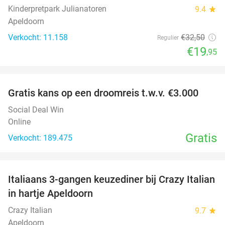
Kinderpretpark Julianatoren
9.4
star
Apeldoorn
Verkocht: 11.158
€32
,50
Regulier
€19
,95
favorite_border
Gratis kans op een droomreis t.w.v. €3.000
Social Deal Win
Online
Gratis
Verkocht: 189.475
favorite_border
Italiaans 3-gangen keuzediner bij Crazy Italian
27%
in hartje Apeldoorn
Crazy Italian
9.7
star
Apeldoorn