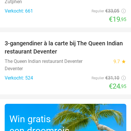
Zutphen
Verkocht: 661
€33
,05
Regulier
€19
,95
favorite_border
3-gangendiner à la carte bij The Queen Indian
20%
restaurant Deventer
The Queen Indian restaurant Deventer
9.7
star
Deventer
Verkocht: 524
€31
,10
Regulier
€24
,95
Win gratis
een droomreis