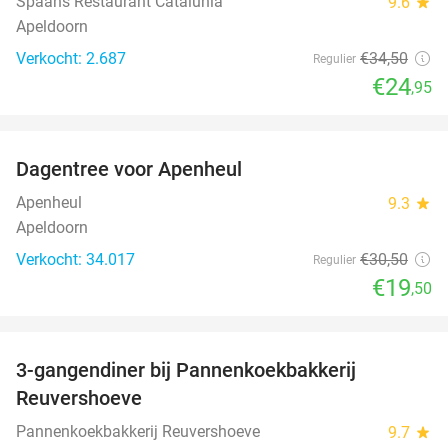
Spaans Restaurant Catalunia
9.6
star
Apeldoorn
Verkocht: 2.687
€34
,50
Regulier
€24
,95
favorite_border
Dagentree voor Apenheul
36%
Apenheul
9.3
star
Apeldoorn
Verkocht: 34.017
€30
,50
Regulier
€19
,50
favorite_border
3-gangendiner bij Pannenkoekbakkerij
47%
Reuvershoeve
Pannenkoekbakkerij Reuvershoeve
9.7
star