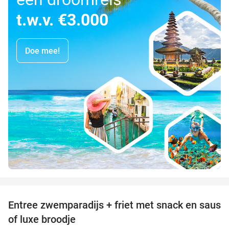
t.w.v. €3.000
Doe mee!
favorite_border
Entree zwemparadijs + friet met snack en saus
20%
of luxe broodje