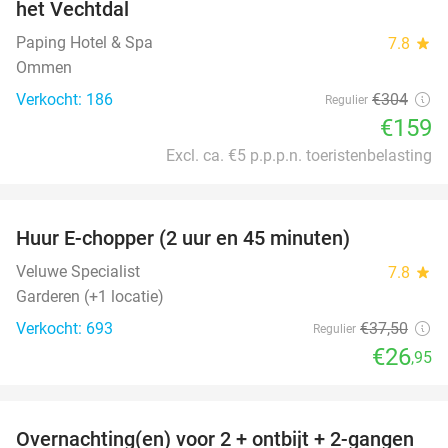
het Vechtdal
Paping Hotel & Spa
7.8
star
Ommen
Verkocht: 186
€304
Regulier
€159
Excl. ca. €5 p.p.p.n. toeristenbelasting
favorite_border
Huur E-chopper (2 uur en 45 minuten)
28%
Veluwe Specialist
7.8
star
Garderen (+1 locatie)
Verkocht: 693
€37
,50
Regulier
€26
,95
favorite_border
Overnachting(en) voor 2 + ontbijt + 2-gangen
22%