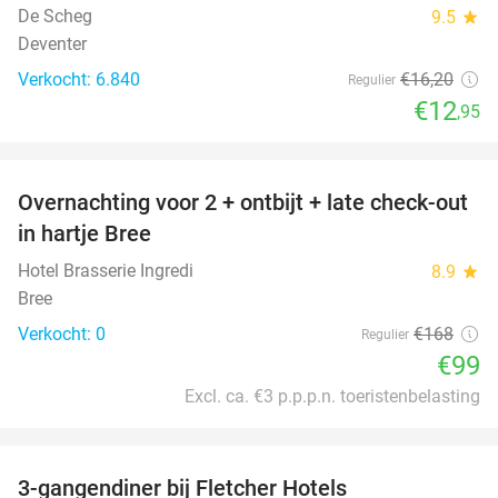
De Scheg
9.5
star
Deventer
Verkocht: 6.840
€16
,20
Regulier
€12
,95
favorite_border
Overnachting voor 2 + ontbijt + late check-out
41%
NEW
in hartje Bree
TODAY
Hotel Brasserie Ingredi
8.9
star
Bree
Verkocht: 0
€168
Regulier
€99
Excl. ca. €3 p.p.p.n. toeristenbelasting
favorite_border
3-gangendiner bij Fletcher Hotels
42%