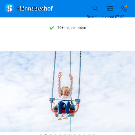
Ontdek 15.000+ deals

Linnaeushof
7 dagen per week beschikbaar
Bereikbaar vanaf 07:00
10+ miljoen leden
9,4
op basis van
206.424 reviews
Ontdek 15.000+ deals
7 dagen per week beschikbaar
10+ miljoen leden