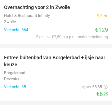
Overnachting voor 2 in Zwolle
Hotel & Restaurant Infinity
9.5
star
Zwolle
€129
Verkocht: 864
Excl. ca. €2,50 p.p.p.n. toeristenbelasting
favorite_border
Entree buitenbad van Borgelerbad + ijsje naar
21%
keuze
Borgelerbad
Deventer
Verkocht: 35
€8
,85
Regulier
€6
,95
favorite_border