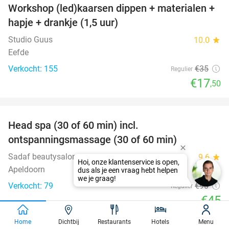
Workshop (led)kaarsen dippen + materialen +
50%
hapje + drankje (1,5 uur)
Studio Guus
10.0
star
Eefde
Verkocht: 155
€35
Regulier
€17
,50
favorite_border
Head spa (30 of 60 min) incl.
50%
ontspanningsmassage (30 of 60 min)
Sadaf beautysalon
9.6
star
Apeldoorn
Verkocht: 79
€90
Regulier
€45
favorite_border
Home
Dichtbij
Restaurants
Hotels
Menu