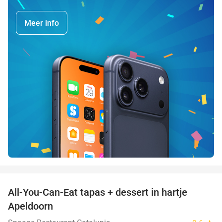
Meer info
favorite_border
All-You-Can-Eat tapas + dessert in hartje
28%
Apeldoorn