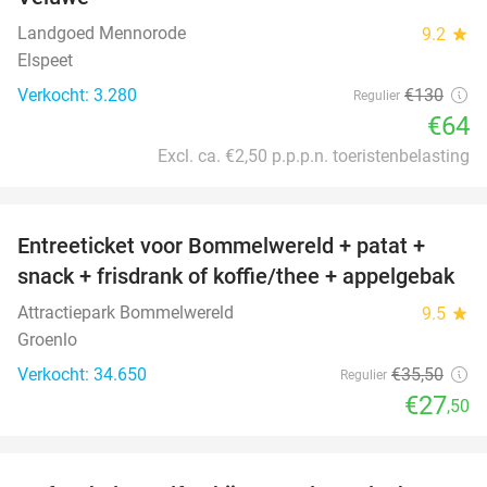
Landgoed Mennorode
9.2
star
Elspeet
Verkocht: 3.280
€130
Regulier
€64
Excl. ca. €2,50 p.p.p.n. toeristenbelasting
favorite_border
Entreeticket voor Bommelwereld + patat +
23%
snack + frisdrank of koffie/thee + appelgebak
Attractiepark Bommelwereld
9.5
star
Groenlo
Verkocht: 34.650
€35
,50
Regulier
€27
,50
favorite_border