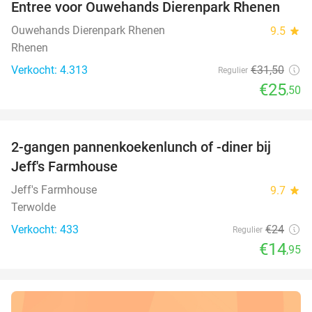
Entree voor Ouwehands Dierenpark Rhenen
19%
Ouwehands Dierenpark Rhenen
9.5
star
Rhenen
Verkocht: 4.313
€31
,50
Regulier
€25
,50
favorite_border
2-gangen pannenkoekenlunch of -diner bij
38%
Jeff's Farmhouse
Jeff's Farmhouse
9.7
star
Terwolde
Verkocht: 433
€24
Regulier
€14
,95