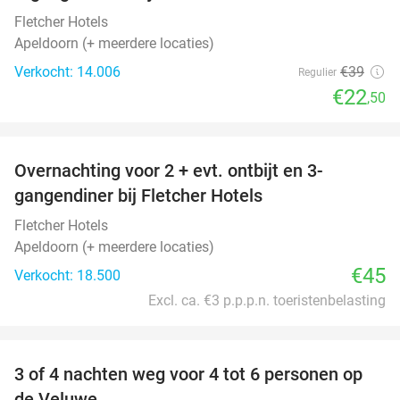
Fletcher Hotels
Apeldoorn (+ meerdere locaties)
Verkocht: 14.006
€39
Regulier
€22
,50
favorite_border
Overnachting voor 2 + evt. ontbijt en 3-
gangendiner bij Fletcher Hotels
Fletcher Hotels
Apeldoorn (+ meerdere locaties)
€45
Verkocht: 18.500
Excl. ca. €3 p.p.p.n. toeristenbelasting
favorite_border
3 of 4 nachten weg voor 4 tot 6 personen op
de Veluwe