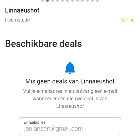
Linnaeushof
Heemstede
9.1
star
Beschikbare deals
notifications
Mis geen deals van Linnaeushof
Vul je e-mailadres in en ontvang een e-mail
wanneer er een nieuwe deal is van
Linnaeushof
E-mailadres