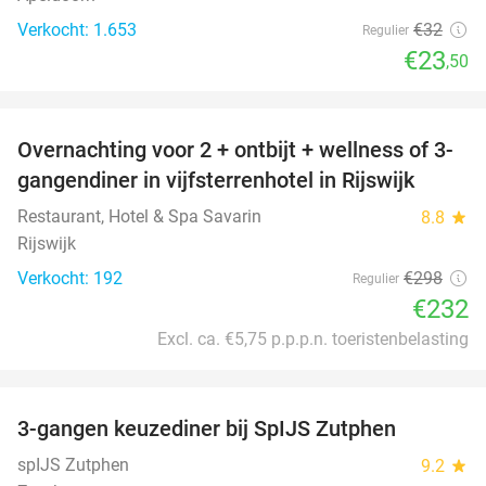
Verkocht: 1.653
€32
Regulier
€23
,50
favorite_border
Overnachting voor 2 + ontbijt + wellness of 3-
22%
gangendiner in vijfsterrenhotel in Rijswijk
Restaurant, Hotel & Spa Savarin
8.8
star
Rijswijk
Verkocht: 192
€298
Regulier
€232
Excl. ca. €5,75 p.p.p.n. toeristenbelasting
favorite_border
3-gangen keuzediner bij SpIJS Zutphen
40%
spIJS Zutphen
9.2
star