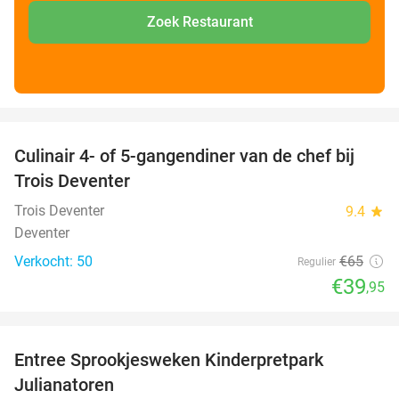
Zoek Restaurant
favorite_border
Culinair 4- of 5-gangendiner van de chef bij
39%
Trois Deventer
Trois Deventer
9.4
star
Deventer
Verkocht: 50
€65
Regulier
€39
,95
favorite_border
Entree Sprookjesweken Kinderpretpark
39%
Julianatoren