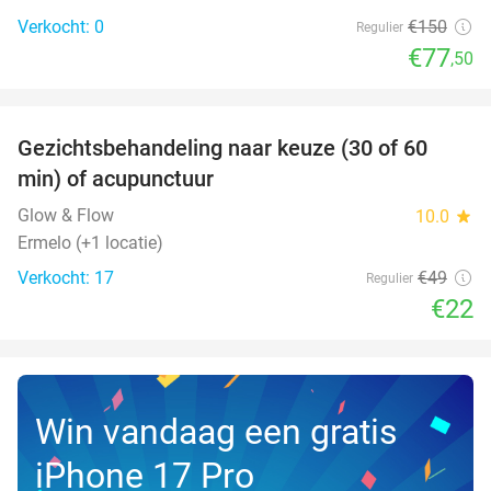
Verkocht: 0
€150
Regulier
€77
,50
favorite_border
Gezichtsbehandeling naar keuze (30 of 60
55%
NEW
min) of acupunctuur
TODAY
Glow & Flow
10.0
star
Ermelo (+1 locatie)
Verkocht: 17
€49
Regulier
€22
Win vandaag een gratis
iPhone 17 Pro