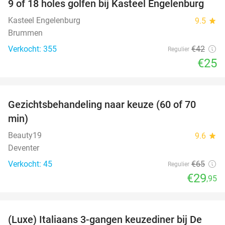
9 of 18 holes golfen bij Kasteel Engelenburg
40%
Kasteel Engelenburg
9.5
star
Brummen
Verkocht: 355
€42
Regulier
€25
favorite_border
Gezichtsbehandeling naar keuze (60 of 70
54%
min)
Beauty19
9.6
star
Deventer
Verkocht: 45
€65
Regulier
€29
,95
favorite_border
(Luxe) Italiaans 3-gangen keuzediner bij De
35%