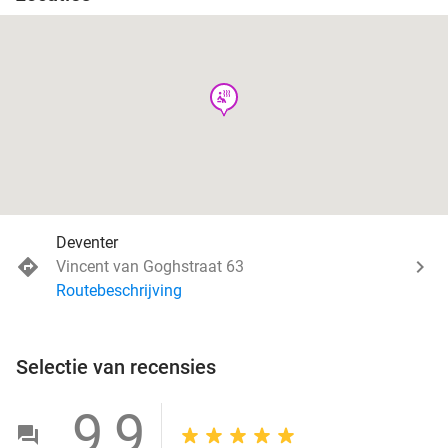
wellness
Deventer
Vincent van Goghstraat 63
Routebeschrijving
Selectie van recensies
9,9