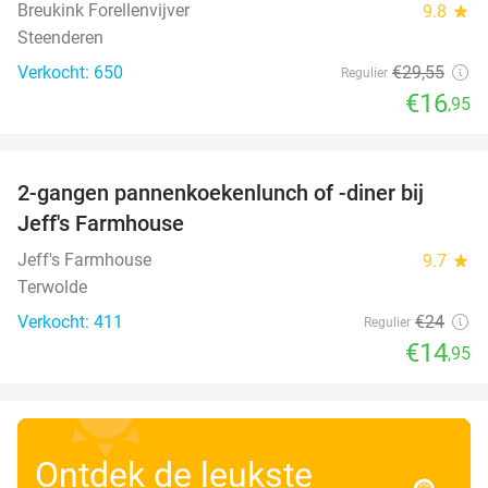
Breukink Forellenvijver
9.8
star
Steenderen
Verkocht: 650
€29
,55
Regulier
€16
,95
favorite_border
2-gangen pannenkoekenlunch of -diner bij
38%
Jeff's Farmhouse
Jeff's Farmhouse
9.7
star
Terwolde
Verkocht: 411
€24
Regulier
€14
,95
Ontdek de leukste