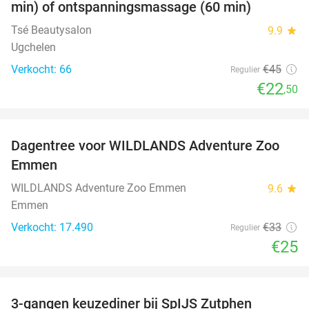
min) of ontspanningsmassage (60 min)
OUT
Tsé Beautysalon
9.9
star
Ugchelen
Verkocht: 66
€45
Regulier
€22
,50
favorite_border
Dagentree voor WILDLANDS Adventure Zoo
24%
Emmen
WILDLANDS Adventure Zoo Emmen
9.6
star
Emmen
Verkocht: 17.490
€33
Regulier
€25
favorite_border
3-gangen keuzediner bij SpIJS Zutphen
40%