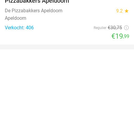
Pizzabakkers Apeldoorn
De Pizzabakkers Apeldoorn
9.2
star
Apeldoorn
Verkocht: 406
€30
,75
Regulier
€19
,99