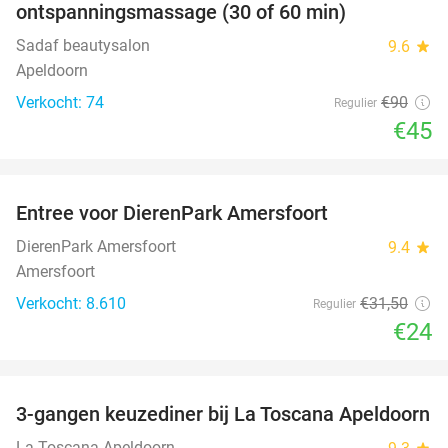
ontspanningsmassage (30 of 60 min)
Sadaf beautysalon
9.6
star
Apeldoorn
Verkocht: 74
€90
Regulier
€45
favorite_border
Entree voor DierenPark Amersfoort
24%
DierenPark Amersfoort
9.4
star
Amersfoort
Verkocht: 8.610
€31
,50
Regulier
€24
favorite_border
3-gangen keuzediner bij La Toscana Apeldoorn
40%
La Toscana Apeldoorn
star