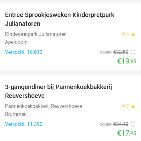
Entree Sprookjesweken Kinderpretpark
39%
Julianatoren
Kinderpretpark Julianatoren
9.4
star
Apeldoorn
Verkocht: 10.613
€32
,50
Regulier
€19
,95
favorite_border
3-gangendiner bij Pannenkoekbakkerij
47%
Reuvershoeve
Pannenkoekbakkerij Reuvershoeve
9.7
star
Brummen
Verkocht: 11.390
€34
,10
Regulier
€17
,95