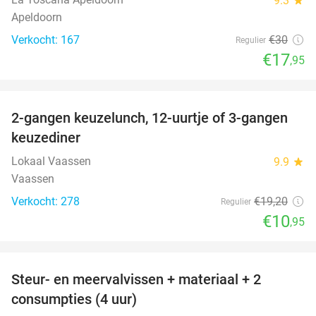
9.3
Apeldoorn
Verkocht: 167
€30
Regulier
€17
,95
favorite_border
2-gangen keuzelunch, 12-uurtje of 3-gangen
43%
keuzediner
Lokaal Vaassen
9.9
star
Vaassen
Verkocht: 278
€19
,20
Regulier
€10
,95
favorite_border
Steur- en meervalvissen + materiaal + 2
43%
consumpties (4 uur)