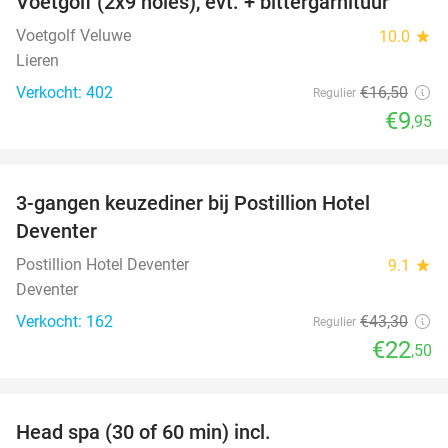
Voetgolf (2x9 holes), evt. + bittergarnituur
40%
Voetgolf Veluwe
10.0
star
Lieren
Verkocht: 402
€16
,50
Regulier
€9
,95
favorite_border
3-gangen keuzediner bij Postillion Hotel
48%
Deventer
Postillion Hotel Deventer
9.1
star
Deventer
Verkocht: 162
€43
,30
Regulier
€22
,50
favorite_border
Head spa (30 of 60 min) incl.
50%