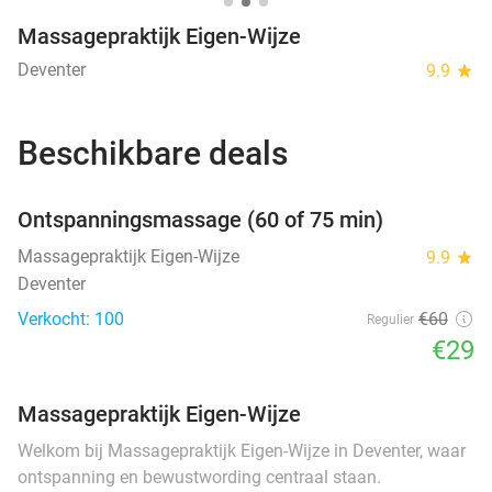
Massagepraktijk Eigen-Wijze
Deventer
9.9
star
Beschikbare deals
favorite_border
Ontspanningsmassage (60 of 75 min)
SOLD
OUT
Massagepraktijk Eigen-Wijze
9.9
star
Deventer
Verkocht: 100
€60
Regulier
€29
Massagepraktijk Eigen-Wijze
Welkom bij Massagepraktijk Eigen-Wijze in Deventer, waar
ontspanning en bewustwording centraal staan.