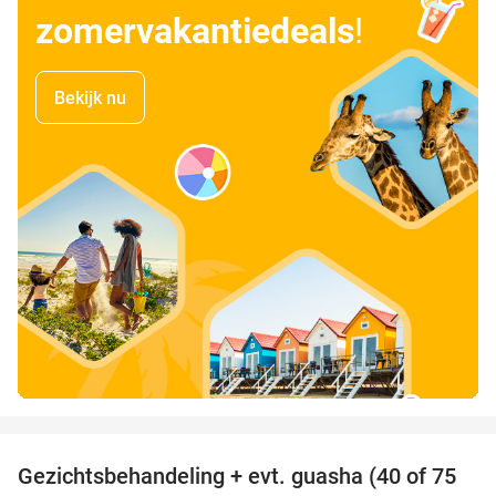
zomervakantiedeals
!
Bekijk nu
favorite_border
Gezichtsbehandeling + evt. guasha (40 of 75
50%
SOLD