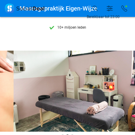
Ontdek 15.000+ deals

Massagepraktijk Eigen-Wijze
7 dagen per week beschikbaar
Bereikbaar tot 23:00
10+ miljoen leden
9,4
op basis van
205.983 reviews
Ontdek 15.000+ deals
7 dagen per week beschikbaar
10+ miljoen leden