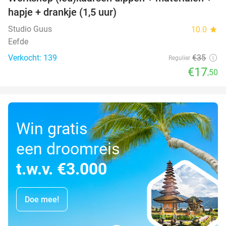
50%
hapje + drankje (1,5 uur)
Studio Guus
10.0
star
Eefde
Verkocht: 139
€35
Regulier
€17
,50
Win gratis
een droomreis
t.w.v. €3.000
Doe mee!