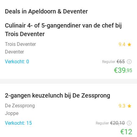
favorite_border
Deals in Apeldoorn & Deventer
Culinair 4- of 5-gangendiner van de chef bij
39%
NEW
Trois Deventer
TODAY
Trois Deventer
9.4
star
Deventer
Verkocht: 0
€65
Regulier
€39
,95
favorite_border
2-gangen keuzelunch bij De Zessprong
40%
NEW
TODAY
De Zessprong
9.3
star
Joppe
Verkocht: 15
€20
,10
Regulier
€12