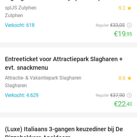
spIJS Zutphen
9.2
star
Zutphen
Verkocht: 618
€33
,05
Regulier
€19
,95
favorite_border
Entreeticket voor Attractiepark Slagharen +
41%
evt. snackmenu
Attractie- & Vakantiepark Slagharen
8.8
star
Slagharen
Verkocht: 4.629
€37
,90
Regulier
€22
,40
favorite_border
(Luxe) Italiaans 3-gangen keuzediner bij De
35%