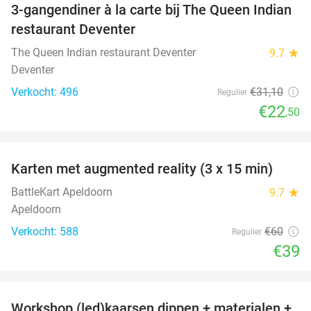
3-gangendiner à la carte bij The Queen Indian
28%
restaurant Deventer
The Queen Indian restaurant Deventer
9.7
star
Deventer
Verkocht: 496
€31
,10
Regulier
€22
,50
favorite_border
Karten met augmented reality (3 x 15 min)
35%
BattleKart Apeldoorn
9.7
star
Apeldoorn
Verkocht: 588
€60
Regulier
€39
favorite_border
Workshop (led)kaarsen dippen + materialen +