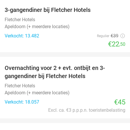
3-gangendiner bij Fletcher Hotels
42%
Fletcher Hotels
Apeldoorn (+ meerdere locaties)
Verkocht: 13.482
€39
Regulier
€22
,50
favorite_border
Overnachting voor 2 + evt. ontbijt en 3-
gangendiner bij Fletcher Hotels
Fletcher Hotels
Apeldoorn (+ meerdere locaties)
€45
Verkocht: 18.057
Excl. ca. €3 p.p.p.n. toeristenbelasting
favorite_border