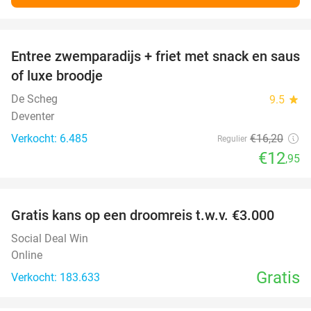
favorite_border
Entree zwemparadijs + friet met snack en saus
20%
of luxe broodje
De Scheg
9.5
star
Deventer
Verkocht: 6.485
€16
,20
Regulier
€12
,95
favorite_border
Gratis kans op een droomreis t.w.v. €3.000
Social Deal Win
Online
Gratis
Verkocht: 183.633
favorite_border