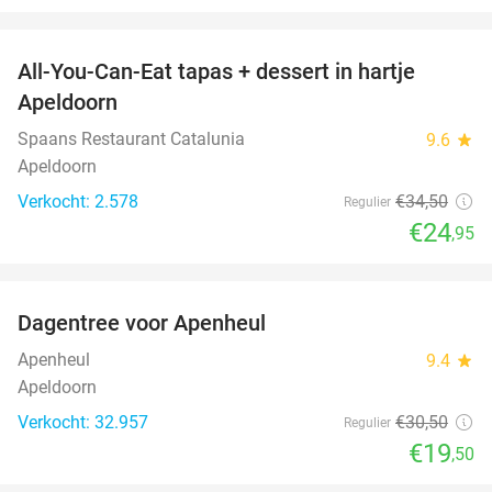
favorite_border
All-You-Can-Eat tapas + dessert in hartje
28%
Apeldoorn
Spaans Restaurant Catalunia
9.6
star
Apeldoorn
Verkocht: 2.578
€34
,50
Regulier
€24
,95
favorite_border
Dagentree voor Apenheul
36%
Apenheul
9.4
star
Apeldoorn
Verkocht: 32.957
€30
,50
Regulier
€19
,50
favorite_border