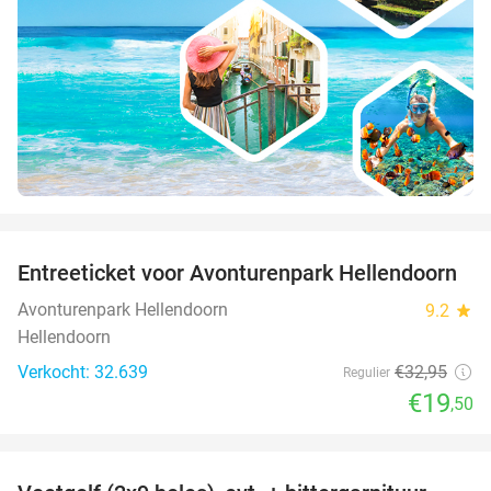
favorite_border
Entreeticket voor Avonturenpark Hellendoorn
41%
Avonturenpark Hellendoorn
9.2
star
Hellendoorn
Verkocht: 32.639
€32
,95
Regulier
€19
,50
favorite_border