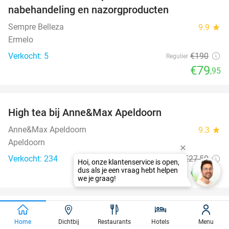
nabehandeling en nazorgproducten
Sempre Belleza
9.9
star
Ermelo
Verkocht: 5
€190
Regulier
€79
,95
favorite_border
High tea bij Anne&Max Apeldoorn
29%
Anne&Max Apeldoorn
9.3
star
Apeldoorn
Verkocht: 234
€27
,50
Regulier
€19
,50
favorite_border
Entree tot Bellewaerde Park
38%
Home
Dichtbij
Restaurants
Hotels
Menu