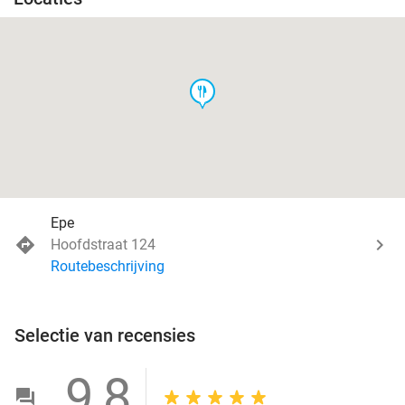
food
Epe
Hoofdstraat 124
Routebeschrijving
Selectie van recensies
9,8