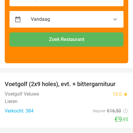
Zoek Restaurant
favorite_border
Voetgolf (2x9 holes), evt. + bittergarnituur
40%
Voetgolf Veluwe
10.0
star
Lieren
Verkocht: 384
€16
,50
Regulier
€9
,95
favorite_border