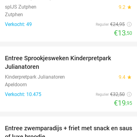
spIJS Zutphen
9.2
star
Zutphen
Verkocht: 49
€24
,95
Regulier
€13
,50
favorite_border
Entree Sprookjesweken Kinderpretpark
39%
Julianatoren
Kinderpretpark Julianatoren
9.4
star
Apeldoorn
Verkocht: 10.475
€32
,50
Regulier
€19
,95
favorite_border
Entree zwemparadijs + friet met snack en saus
20%
of luxe broodje