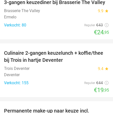
3-gangen keuzediner bij Brasserie The Valley
42%
Brasserie The Valley
9.9
star
Ermelo
Verkocht: 80
€43
Regulier
€24
,95
favorite_border
Culinaire 2-gangen keuzelunch + koffie/thee
55%
bij Trois in hartje Deventer
Trois Deventer
9.4
star
Deventer
Verkocht: 155
€44
Regulier
€19
,95
favorite_border
Permanente make-up naar keuze incl.
58%