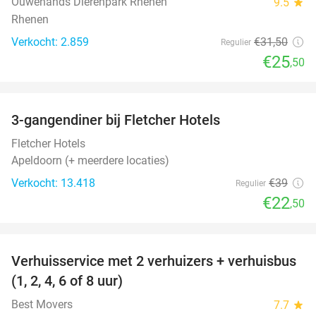
Ouwehands Dierenpark Rhenen
9.5
star
Rhenen
Verkocht: 2.859
€31
,50
Regulier
€25
,50
favorite_border
3-gangendiner bij Fletcher Hotels
42%
Fletcher Hotels
Apeldoorn (+ meerdere locaties)
Verkocht: 13.418
€39
Regulier
€22
,50
favorite_border
Verhuisservice met 2 verhuizers + verhuisbus
80%
(1, 2, 4, 6 of 8 uur)
Best Movers
7.7
star