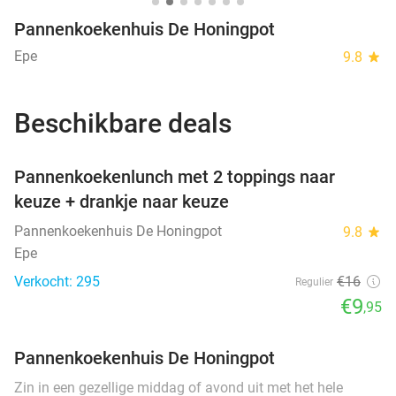
Pannenkoekenhuis De Honingpot
Epe
9.8
star
Beschikbare deals
favorite_border
Pannenkoekenlunch met 2 toppings naar
keuze + drankje naar keuze
Pannenkoekenhuis De Honingpot
9.8
star
Epe
Verkocht: 295
€16
Regulier
€9
,95
Pannenkoekenhuis De Honingpot
Zin in een gezellige middag of avond uit met het hele