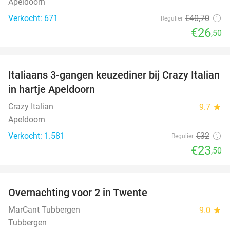
Apeldoorn
Verkocht: 671
€40
,70
Regulier
€26
,50
favorite_border
Italiaans 3-gangen keuzediner bij Crazy Italian
27%
in hartje Apeldoorn
Crazy Italian
9.7
star
Apeldoorn
Verkocht: 1.581
€32
Regulier
€23
,50
favorite_border
Overnachting voor 2 in Twente
25%
MarCant Tubbergen
9.0
star
Tubbergen