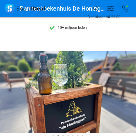
Ontdek 15.000+ deals

Pannenkoekenhuis De Honingpot
7 dagen per week beschikbaar
Bereikbaar tot 23:00
10+ miljoen leden
9,4
op basis van
205.869 reviews
Ontdek 15.000+ deals
7 dagen per week beschikbaar
10+ miljoen leden