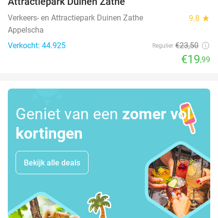
Attractiepark Duinen Zathe
Verkeers- en Attractiepark Duinen Zathe
9.8
star
Appelscha
Verkocht: 44.925
€23
,50
Regulier
€19
,99
Geniet van een
zomer vol
kortingen
Bekijk alle deals