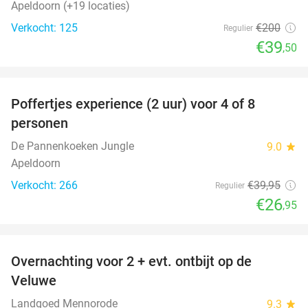
Apeldoorn (+19 locaties)
Verkocht: 125
€200
Regulier
€39
,50
favorite_border
Poffertjes experience (2 uur) voor 4 of 8
33%
personen
De Pannenkoeken Jungle
9.0
star
Apeldoorn
Verkocht: 266
€39
,95
Regulier
€26
,95
favorite_border
Overnachting voor 2 + evt. ontbijt op de
51%
Veluwe
Landgoed Mennorode
9.3
star