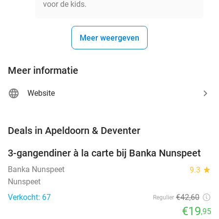
voor de kids.
Meer weergeven
Meer informatie
Website
favorite_border
Deals in Apeldoorn & Deventer
3-gangendiner à la carte bij Banka Nunspeet
53%
NEW
TODAY
Banka Nunspeet
9.3
star
Nunspeet
Verkocht: 67
€42
,60
Regulier
€19
,95