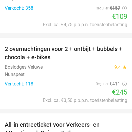
Verkocht: 358
€157
Regulier
€109
Excl. ca. €4,75 p.p.p.n. toeristenbelasting
favorite_border
2 overnachtingen voor 2 + ontbijt + bubbels +
40%
chocola + e-bikes
Boslodges Veluwe
9.4
star
Nunspeet
Verkocht: 118
€411
Regulier
€245
Excl. ca. €3,50 p.p.p.n. toeristenbelasting
favorite_border
All-in entreeticket voor Verkeers- en
15%