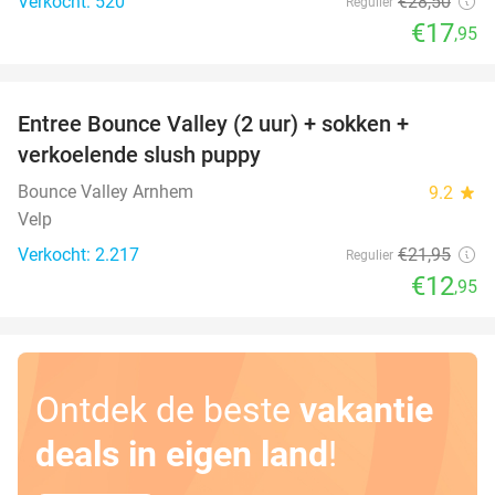
Verkocht: 520
€28
,50
Regulier
€17
,95
favorite_border
Entree Bounce Valley (2 uur) + sokken +
41%
verkoelende slush puppy
Bounce Valley Arnhem
9.2
star
Velp
Verkocht: 2.217
€21
,95
Regulier
€12
,95
Ontdek de beste
vakantie
deals in eigen land
!