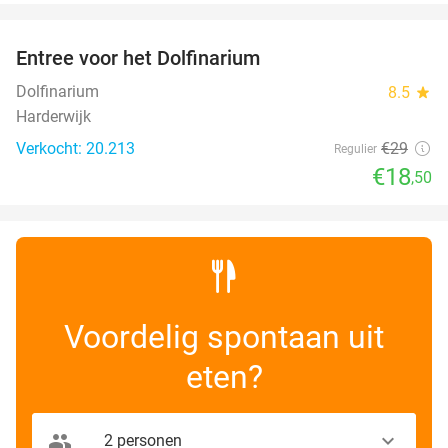
favorite_border
Entree voor het Dolfinarium
36%
Dolfinarium
8.5
star
Harderwijk
Verkocht: 20.213
€29
Regulier
€18
,50
Voordelig spontaan uit
eten?