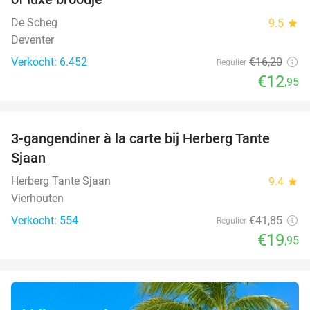
De Scheg
9.5
star
Deventer
Verkocht: 6.452
€16
,20
Regulier
€12
,95
favorite_border
3-gangendiner à la carte bij Herberg Tante
52%
Sjaan
Herberg Tante Sjaan
9.4
star
Vierhouten
Verkocht: 554
€41
,85
Regulier
€19
,95