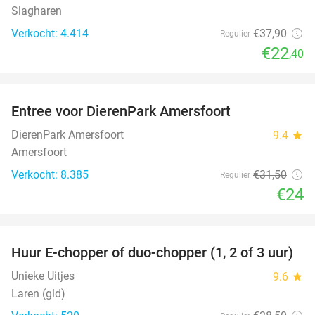
Slagharen
Verkocht: 4.414
€37
,90
Regulier
€22
,40
favorite_border
Entree voor DierenPark Amersfoort
24%
DierenPark Amersfoort
9.4
star
Amersfoort
Verkocht: 8.385
€31
,50
Regulier
€24
favorite_border
Huur E-chopper of duo-chopper (1, 2 of 3 uur)
37%
Unieke Uitjes
9.6
star
Laren (gld)