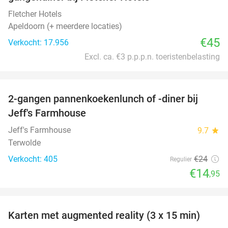
Fletcher Hotels
Apeldoorn (+ meerdere locaties)
€45
Verkocht: 17.956
Excl. ca. €3 p.p.p.n. toeristenbelasting
favorite_border
2-gangen pannenkoekenlunch of -diner bij
38%
Jeff's Farmhouse
Jeff's Farmhouse
9.7
star
Terwolde
Verkocht: 405
€24
Regulier
€14
,95
favorite_border
Karten met augmented reality (3 x 15 min)
35%