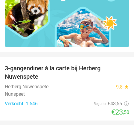
favorite_border
3-gangendiner à la carte bij Herberg
46%
Nuwenspete
Herberg Nuwenspete
9.8
star
Nunspeet
Verkocht: 1.546
€43
,55
Regulier
€23
,50
favorite_border