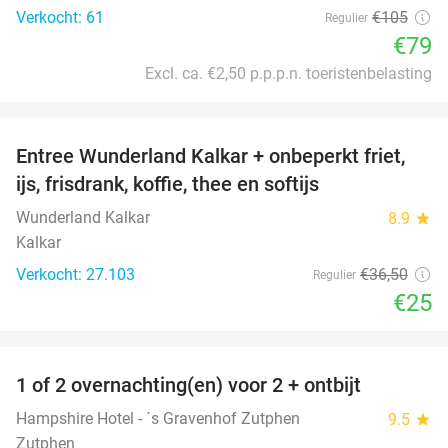
Verkocht: 61
€105
Regulier
€79
Excl. ca. €2,50 p.p.p.n. toeristenbelasting
favorite_border
Entree Wunderland Kalkar + onbeperkt friet,
32%
ijs, frisdrank, koffie, thee en softijs
Wunderland Kalkar
8.9
star
Kalkar
Verkocht: 27.103
€36
,50
Regulier
€25
favorite_border
1 of 2 overnachting(en) voor 2 + ontbijt
31%
Hampshire Hotel - ´s Gravenhof Zutphen
9.5
star
Zutphen