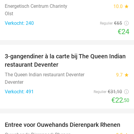
Energetisch Centrum Charinty
10.0
star
Olst
Verkocht: 240
€65
Regulier
€24
favorite_border
3-gangendiner à la carte bij The Queen Indian
28%
restaurant Deventer
The Queen Indian restaurant Deventer
9.7
star
Deventer
Verkocht: 491
€31
,10
Regulier
€22
,50
favorite_border
Entree voor Ouwehands Dierenpark Rhenen
19%