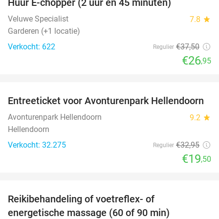
Huur E-chopper (2 uur en 45 minuten)
28%
Veluwe Specialist
7.8
star
Garderen (+1 locatie)
Verkocht: 622
€37
,50
Regulier
€26
,95
favorite_border
Entreeticket voor Avonturenpark Hellendoorn
41%
Avonturenpark Hellendoorn
9.2
star
Hellendoorn
Verkocht: 32.275
€32
,95
Regulier
€19
,50
favorite_border
Reikibehandeling of voetreflex- of
63%
SOLD
energetische massage (60 of 90 min)
OUT