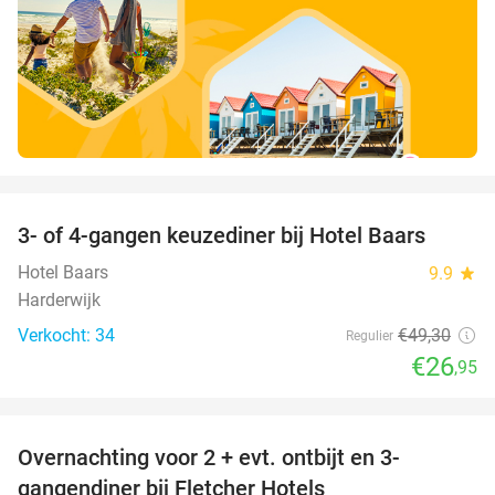
favorite_border
3- of 4-gangen keuzediner bij Hotel Baars
45%
Hotel Baars
9.9
star
Harderwijk
Verkocht: 34
€49
,30
Regulier
€26
,95
favorite_border
Overnachting voor 2 + evt. ontbijt en 3-
gangendiner bij Fletcher Hotels