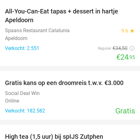
All-You-Can-Eat tapas + dessert in hartje
28%
Apeldoorn
Spaans Restaurant Catalunia
9.6
star
Apeldoorn
Verkocht: 2.551
€34
,50
Regulier
€24
,95
favorite_border
Gratis kans op een droomreis t.w.v. €3.000
Social Deal Win
Online
Gratis
Verkocht: 182.582
favorite_border
High tea (1,5 uur) bij spIJS Zutphen
46%