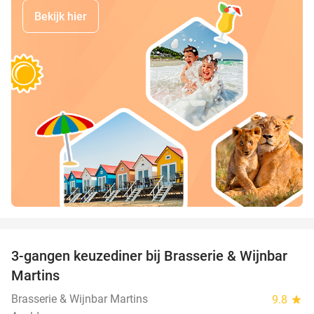
Bekijk hier
favorite_border
3-gangen keuzediner bij Brasserie & Wijnbar
35%
Martins
Brasserie & Wijnbar Martins
9.8
star