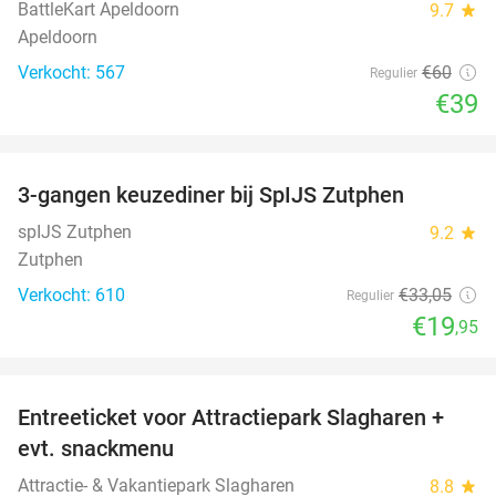
BattleKart Apeldoorn
9.7
star
Apeldoorn
Verkocht: 567
€60
Regulier
€39
favorite_border
3-gangen keuzediner bij SpIJS Zutphen
40%
spIJS Zutphen
9.2
star
Zutphen
Verkocht: 610
€33
,05
Regulier
€19
,95
favorite_border
Entreeticket voor Attractiepark Slagharen +
41%
evt. snackmenu
Attractie- & Vakantiepark Slagharen
8.8
star