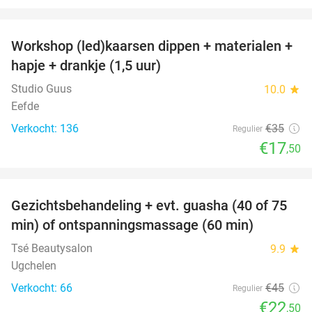
favorite_border
Workshop (led)kaarsen dippen + materialen +
50%
hapje + drankje (1,5 uur)
Studio Guus
10.0
star
Eefde
Verkocht: 136
€35
Regulier
€17
,50
favorite_border
Gezichtsbehandeling + evt. guasha (40 of 75
50%
SOLD
min) of ontspanningsmassage (60 min)
OUT
Tsé Beautysalon
9.9
star
Ugchelen
Verkocht: 66
€45
Regulier
€22
,50