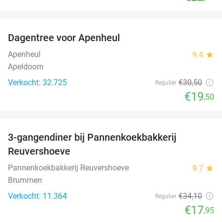
favorite_border
Dagentree voor Apenheul
36%
Apenheul
9.4
star
Apeldoorn
Verkocht: 32.725
€30
,50
Regulier
€19
,50
favorite_border
3-gangendiner bij Pannenkoekbakkerij
47%
Reuvershoeve
Pannenkoekbakkerij Reuvershoeve
9.7
star
Brummen
Verkocht: 11.364
€34
,10
Regulier
€17
,95