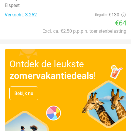
Elspeet
Verkocht: 3.252
€130
Regulier
€64
Excl. ca. €2,50 p.p.p.n. toeristenbelasting
Ontdek de leukste
zomervakantiedeals
!
Bekijk nu