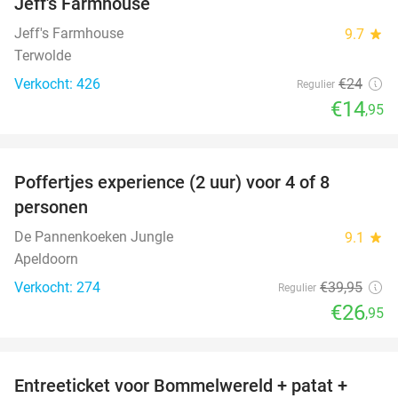
Jeff's Farmhouse
Jeff's Farmhouse
9.7
star
Terwolde
Verkocht: 426
€24
Regulier
€14
,95
favorite_border
Poffertjes experience (2 uur) voor 4 of 8
33%
personen
De Pannenkoeken Jungle
9.1
star
Apeldoorn
Verkocht: 274
€39
,95
Regulier
€26
,95
favorite_border
Entreeticket voor Bommelwereld + patat +
23%