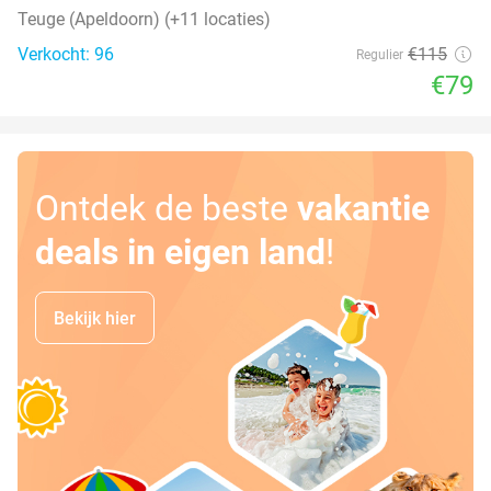
Teuge (Apeldoorn) (+11 locaties)
Verkocht: 96
€115
Regulier
€79
Ontdek de beste
vakantie
deals in eigen land
!
Bekijk hier