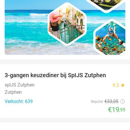
favorite_border
3-gangen keuzediner bij SpIJS Zutphen
40%
spIJS Zutphen
9.2
star
Zutphen
Verkocht: 639
€33
,05
Regulier
€19
,95
favorite_border