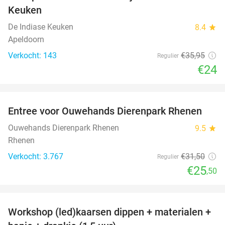
Keuken
De Indiase Keuken
8.4
star
Apeldoorn
Verkocht: 143
€35
,95
Regulier
€24
favorite_border
Entree voor Ouwehands Dierenpark Rhenen
19%
Ouwehands Dierenpark Rhenen
9.5
star
Rhenen
Verkocht: 3.767
€31
,50
Regulier
€25
,50
favorite_border
Workshop (led)kaarsen dippen + materialen +
50%