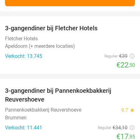
favorite_border
3-gangendiner bij Fletcher Hotels
42%
Fletcher Hotels
Apeldoorn (+ meerdere locaties)
Verkocht: 13.745
€39
Regulier
€22
,50
favorite_border
3-gangendiner bij Pannenkoekbakkerij
47%
Reuvershoeve
Pannenkoekbakkerij Reuvershoeve
9.7
star
Brummen
Verkocht: 11.441
€34
,10
Regulier
€17
,95