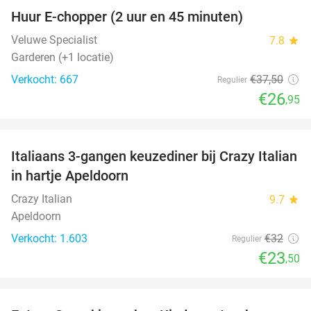
Huur E-chopper (2 uur en 45 minuten)
28%
Veluwe Specialist
7.8
star
Garderen (+1 locatie)
Verkocht: 667
€37
,50
Regulier
€26
,95
favorite_border
Italiaans 3-gangen keuzediner bij Crazy Italian
27%
in hartje Apeldoorn
Crazy Italian
9.7
star
Apeldoorn
Verkocht: 1.603
€32
Regulier
€23
,50
favorite_border