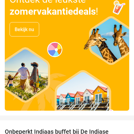
zomervakantiedeals
!
Bekijk nu
favorite_border
Onbeperkt Indiaas buffet bij De Indiase
33%