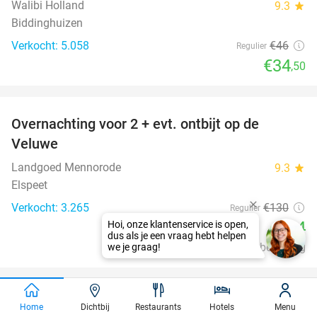
Walibi Holland
9.3
star
Biddinghuizen
Verkocht: 5.058
€46
Regulier
€34
,50
favorite_border
Overnachting voor 2 + evt. ontbijt op de
51%
Veluwe
Landgoed Mennorode
9.3
star
Elspeet
Verkocht: 3.265
€130
Regulier
€64
Excl. ca. €2,50 p.p.p.n. toeristenbelasting
favorite_border
3-gangendiner à la carte bij BANKA Heerde
53%
Home
Dichtbij
Restaurants
Hotels
Menu