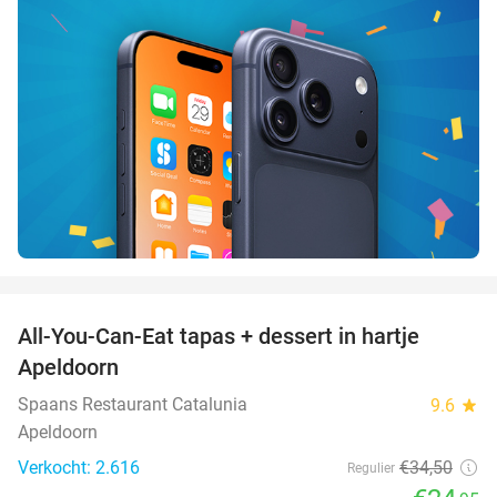
favorite_border
All-You-Can-Eat tapas + dessert in hartje
28%
Apeldoorn
Spaans Restaurant Catalunia
9.6
star
Apeldoorn
Verkocht: 2.616
€34
,50
Regulier