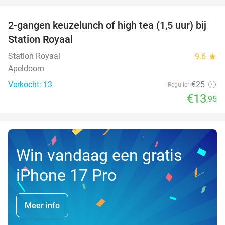
2-gangen keuzelunch of high tea (1,5 uur) bij
44%
NEW
Station Royaal
TODAY
Station Royaal
9.6
star
Apeldoorn
Verkocht: 13
€25
Regulier
€13
,95
Win vandaag een gratis
iPhone 17 Pro
Meer info