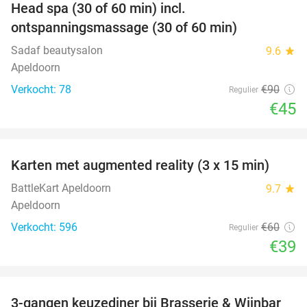
Head spa (30 of 60 min) incl.
50%
ontspanningsmassage (30 of 60 min)
Sadaf beautysalon
9.6
star
Apeldoorn
Verkocht: 78
€90
Regulier
€45
favorite_border
Karten met augmented reality (3 x 15 min)
35%
BattleKart Apeldoorn
9.7
star
Apeldoorn
Verkocht: 596
€60
Regulier
€39
favorite_border
3-gangen keuzediner bij Brasserie & Wijnbar