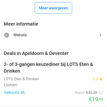
Meer weergeven
Meer informatie
Website
favorite_border
Deals in Apeldoorn & Deventer
2- of 3-gangen keuzediner bij LOTS Eten &
38%
NEW
Drinken
TODAY
LOTS Eten & Drinken
9.9
star
Lochem
Verkocht: 46
€32
,20
Regulier
€19
,95
favorite_border