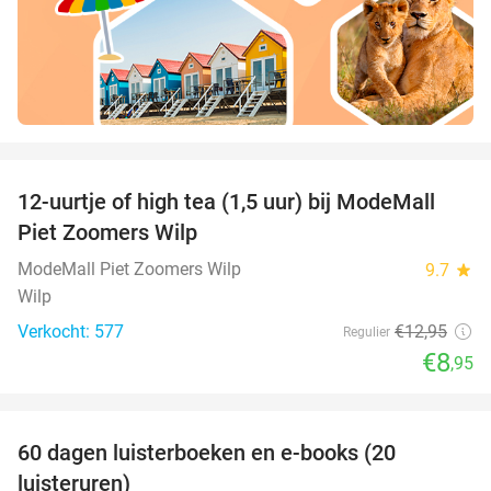
favorite_border
12-uurtje of high tea (1,5 uur) bij ModeMall
31%
Piet Zoomers Wilp
ModeMall Piet Zoomers Wilp
9.7
star
Wilp
Verkocht: 577
€12
,95
Regulier
€8
,95
favorite_border
100%
60 dagen luisterboeken en e-books (20
luisteruren)