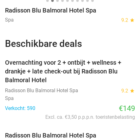
Radisson Blu Balmoral Hotel Spa
Spa
9.2
star
Beschikbare deals
favorite_border
Overnachting voor 2 + ontbijt + wellness +
drankje + late check-out bij Radisson Blu
Balmoral Hotel
Radisson Blu Balmoral Hotel Spa
9.2
star
Spa
€149
Verkocht: 590
Excl. ca. €3,50 p.p.p.n. toeristenbelasting
Radisson Blu Balmoral Hotel Spa