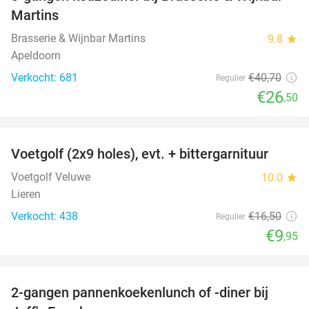
35%
Martins
Brasserie & Wijnbar Martins
9.8
star
Apeldoorn
Verkocht: 681
€40
,70
Regulier
€26
,50
favorite_border
Voetgolf (2x9 holes), evt. + bittergarnituur
40%
Voetgolf Veluwe
10.0
star
Lieren
Verkocht: 438
€16
,50
Regulier
€9
,95
favorite_border
2-gangen pannenkoekenlunch of -diner bij
38%