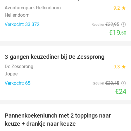
41%
Avonturenpark Hellendoorn
9.2
star
Hellendoorn
Verkocht: 33.372
€32
,95
Regulier
€19
,50
favorite_border
3-gangen keuzediner bij De Zessprong
39%
De Zessprong
9.3
star
Joppe
Verkocht: 65
€39
,45
Regulier
€24
favorite_border
Pannenkoekenlunch met 2 toppings naar
38%
keuze + drankje naar keuze