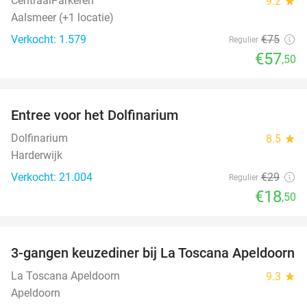
CentraalParkeren
9.2
star
Aalsmeer (+1 locatie)
Verkocht: 1.579
€75
Regulier
€57
,50
favorite_border
Entree voor het Dolfinarium
36%
Dolfinarium
8.5
star
Harderwijk
Verkocht: 21.004
€29
Regulier
€18
,50
favorite_border
3-gangen keuzediner bij La Toscana Apeldoorn
40%
La Toscana Apeldoorn
9.3
star
Apeldoorn