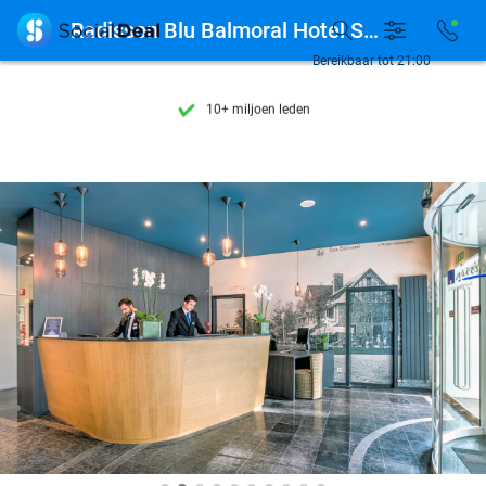
Ontdek 15.000+ deals

Radisson Blu Balmoral Hotel Spa
7 dagen per week beschikbaar
Bereikbaar tot 21:00
10+ miljoen leden
9,4
op basis van
206.170 reviews
Ontdek 15.000+ deals
7 dagen per week beschikbaar
10+ miljoen leden