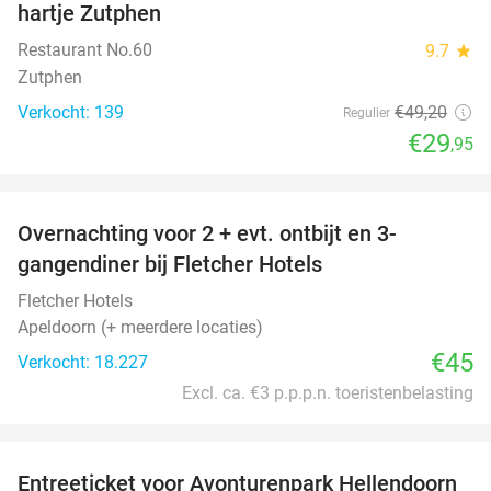
hartje Zutphen
Restaurant No.60
9.7
star
Zutphen
Verkocht: 139
€49
,20
Regulier
€29
,95
favorite_border
Overnachting voor 2 + evt. ontbijt en 3-
gangendiner bij Fletcher Hotels
Fletcher Hotels
Apeldoorn (+ meerdere locaties)
€45
Verkocht: 18.227
Excl. ca. €3 p.p.p.n. toeristenbelasting
favorite_border
Entreeticket voor Avonturenpark Hellendoorn