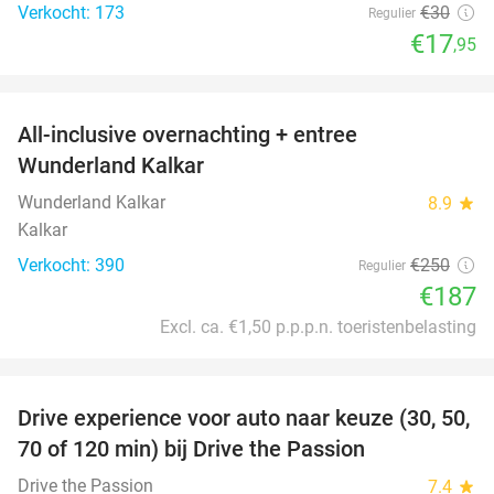
Verkocht: 173
€30
Regulier
€17
,95
favorite_border
All-inclusive overnachting + entree
25%
Wunderland Kalkar
Wunderland Kalkar
8.9
star
Kalkar
Verkocht: 390
€250
Regulier
€187
Excl. ca. €1,50 p.p.p.n. toeristenbelasting
favorite_border
Drive experience voor auto naar keuze (30, 50,
31%
70 of 120 min) bij Drive the Passion
Drive the Passion
7.4
star