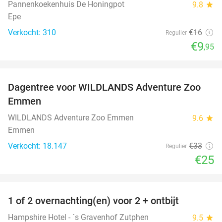
Pannenkoekenhuis De Honingpot
9.8
star
Epe
Verkocht: 310
€16
Regulier
€9
,95
favorite_border
Dagentree voor WILDLANDS Adventure Zoo
24%
Emmen
WILDLANDS Adventure Zoo Emmen
9.6
star
Emmen
Verkocht: 18.147
€33
Regulier
€25
favorite_border
1 of 2 overnachting(en) voor 2 + ontbijt
31%
Hampshire Hotel - ´s Gravenhof Zutphen
9.5
star