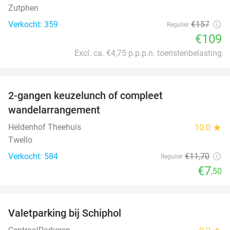
Zutphen
Verkocht: 359
€157
Regulier
€109
Excl. ca. €4,75 p.p.p.n. toeristenbelasting
favorite_border
2-gangen keuzelunch of compleet
36%
wandelarrangement
Heldenhof Theehuis
10.0
star
Twello
Verkocht: 584
€11
,70
Regulier
€7
,50
favorite_border
Valetparking bij Schiphol
23%