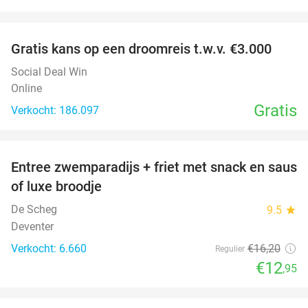
favorite_border
Gratis kans op een droomreis t.w.v. €3.000
Social Deal Win
Online
Gratis
Verkocht: 186.097
favorite_border
Entree zwemparadijs + friet met snack en saus
20%
of luxe broodje
De Scheg
9.5
star
Deventer
Verkocht: 6.660
€16
,20
Regulier
€12
,95
favorite_border