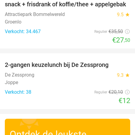
snack + frisdrank of koffie/thee + appelgebak
Attractiepark Bommelwereld
9.5
star
Groenlo
Verkocht: 34.467
€35
,50
Regulier
€27
,50
favorite_border
2-gangen keuzelunch bij De Zessprong
40%
De Zessprong
9.3
star
Joppe
Verkocht: 38
€20
,10
Regulier
€12
Ontdek de leukste