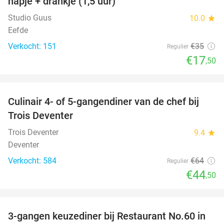
hapje + drankje (1,5 uur)
Studio Guus
10.0
star
Eefde
Verkocht: 151
€35
Regulier
€17
,50
favorite_border
Culinair 4- of 5-gangendiner van de chef bij
30%
Trois Deventer
Trois Deventer
9.4
star
Deventer
Verkocht: 584
€64
Regulier
€44
,50
favorite_border
3-gangen keuzediner bij Restaurant No.60 in
39%