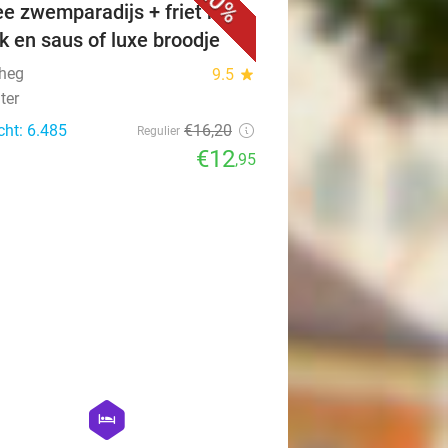
20%
ee zwemparadijs + friet met
k en saus of luxe broodje
heg
9.5
star
ter
cht: 6.485
€16
,20
Regulier
€12
,95
favorite_border
hexagon
hotel