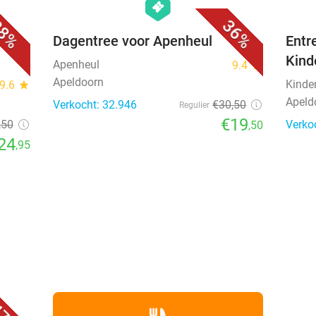
hexagon
events
8%
36%
sert
Dagentree voor Apenheul
Entr
Kind
Apenheul
9.4
star
Apeldoorn
Kinde
9.6
star
Apeld
Verkocht: 32.946
€30
,50
Regulier
€19
,50
Verko
,50
24
,95
favorite_border