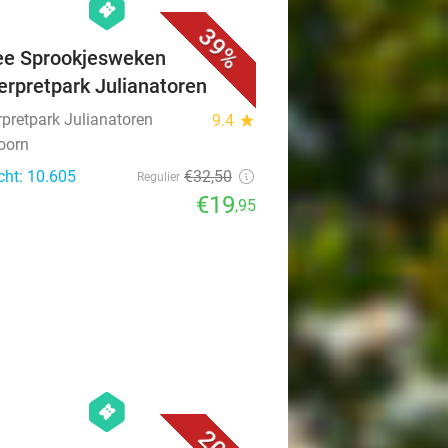
hexagon
events
39%
ee Sprookjesweken
erpretpark Julianatoren
rpretpark Julianatoren
9.4
star
oorn
cht: 10.605
€32
,50
Regulier
€19
,95
favorite_border
hexagon
events