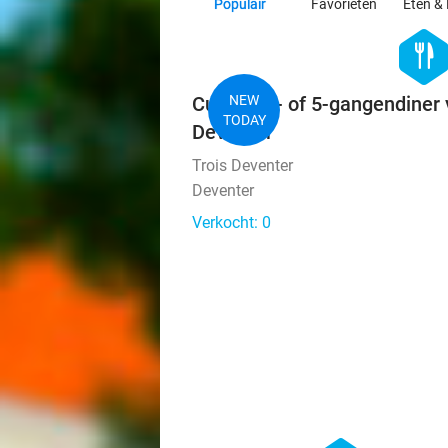
Populair
Favorieten
Eten & 
hexago
food
Culinair 4- of 5-gangendiner 
NEW
TODAY
Deventer
Trois Deventer
Deventer
Verkocht: 0