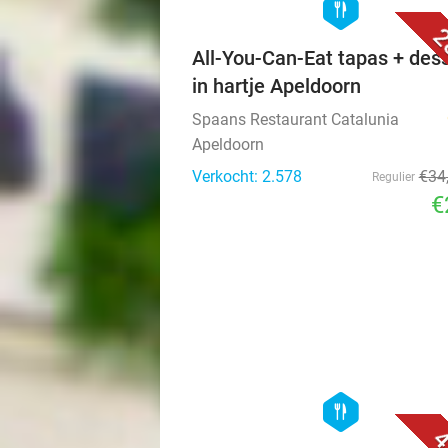
hexagon
food
2
All-You-Can-Eat tapas + des
in hartje Apeldoorn
Spaans Restaurant Catalunia
Apeldoorn
Verkocht: 2.578
€34
Regulier
€
hexagon
food