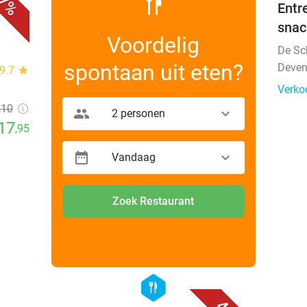
7%
Entr
snac
Voordelig
De Sc
spontaan uit eten?
Deven
9.7
star
Verko
,10
2 personen
17
,95
Vandaag
Zoek Restaurant
favorite_border
favorite_border
hexagon
food