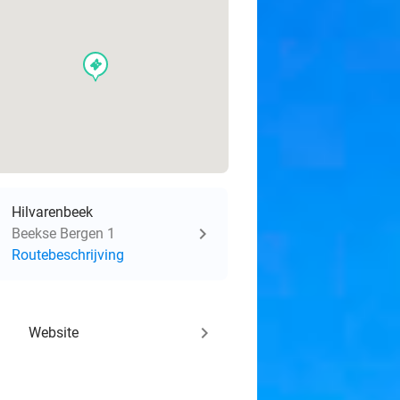
events
Hilvarenbeek
Beekse Bergen 1
Routebeschrijving
keyboard_arrow_right
Website