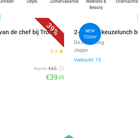
Drinken
Uitjes
Zomervakantie
Wellness &
Overnacht
Beauty
favorite_border
n
39%
van de chef bij Trois
2-gangen keuzelunch b
NEW
TODAY
De Zessprong
Joppe
9.4
star
Verkocht: 15
€65
Regulier
€39
,95
favorite_border
favorite_border