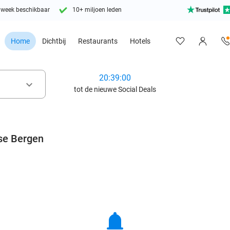
 week beschikbaar
10+ miljoen leden
Home
Dichtbij
Restaurants
Hotels
20:38:58
keyboard_arrow_down
tot de nieuwe Social Deals
se Bergen
notifications