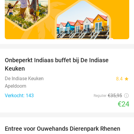
favorite_border
Onbeperkt Indiaas buffet bij De Indiase
33%
Keuken
De Indiase Keuken
8.4
star
Apeldoorn
Verkocht: 143
€35
,95
Regulier
€24
favorite_border
Entree voor Ouwehands Dierenpark Rhenen
19%