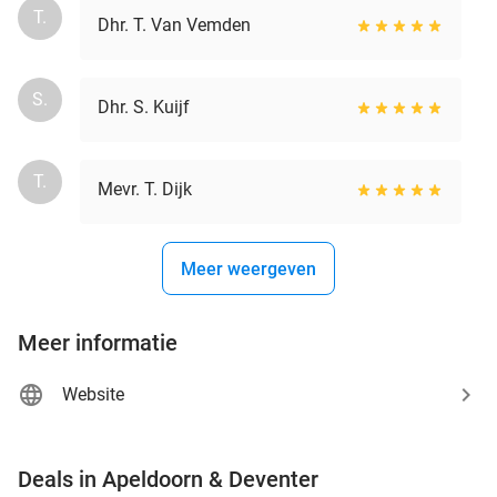
T.
Dhr. T. Van Vemden
S.
Dhr. S. Kuijf
T.
Mevr. T. Dijk
Meer weergeven
Meer informatie
Website
favorite_border
Deals in Apeldoorn & Deventer