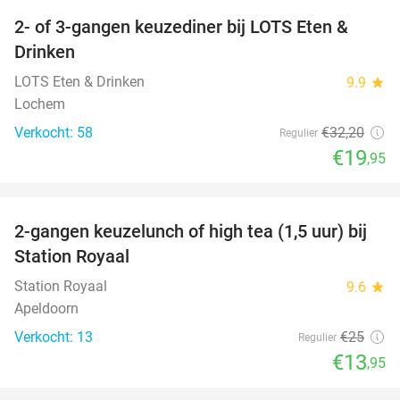
2- of 3-gangen keuzediner bij LOTS Eten &
38%
NEW
Drinken
TODAY
LOTS Eten & Drinken
9.9
star
Lochem
Verkocht: 58
€32
,20
Regulier
€19
,95
favorite_border
2-gangen keuzelunch of high tea (1,5 uur) bij
44%
NEW
Station Royaal
TODAY
Station Royaal
9.6
star
Apeldoorn
Verkocht: 13
€25
Regulier
€13
,95