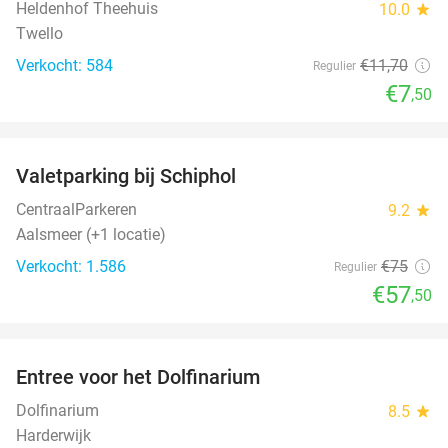
Heldenhof Theehuis
10.0
star
Twello
Verkocht: 584
€11
,70
Regulier
€7
,50
favorite_border
Valetparking bij Schiphol
23%
CentraalParkeren
9.2
star
Aalsmeer (+1 locatie)
Verkocht: 1.586
€75
Regulier
€57
,50
favorite_border
Entree voor het Dolfinarium
36%
Dolfinarium
8.5
star
Harderwijk