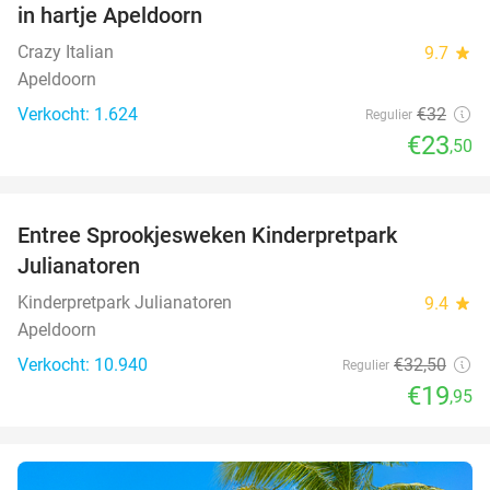
in hartje Apeldoorn
Crazy Italian
9.7
star
Apeldoorn
Verkocht: 1.624
€32
Regulier
€23
,50
favorite_border
Entree Sprookjesweken Kinderpretpark
39%
Julianatoren
Kinderpretpark Julianatoren
9.4
star
Apeldoorn
Verkocht: 10.940
€32
,50
Regulier
€19
,95