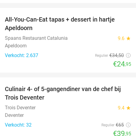
favorite_border
All-You-Can-Eat tapas + dessert in hartje
28%
Apeldoorn
Spaans Restaurant Catalunia
9.6
star
Apeldoorn
Verkocht: 2.637
€34
,50
Regulier
€24
,95
favorite_border
Culinair 4- of 5-gangendiner van de chef bij
39%
Trois Deventer
Trois Deventer
9.4
star
Deventer
Verkocht: 32
€65
Regulier
€39
,95