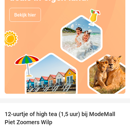
Bekijk hier
favorite_border
12-uurtje of high tea (1,5 uur) bij ModeMall
31%
Piet Zoomers Wilp