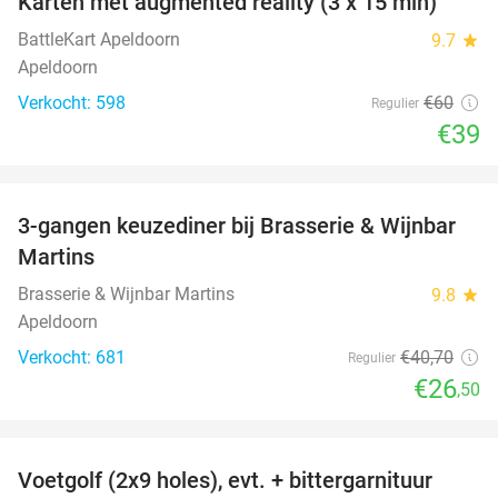
Karten met augmented reality (3 x 15 min)
35%
BattleKart Apeldoorn
9.7
star
Apeldoorn
Verkocht: 598
€60
Regulier
€39
favorite_border
3-gangen keuzediner bij Brasserie & Wijnbar
35%
Martins
Brasserie & Wijnbar Martins
9.8
star
Apeldoorn
Verkocht: 681
€40
,70
Regulier
€26
,50
favorite_border
Voetgolf (2x9 holes), evt. + bittergarnituur
40%