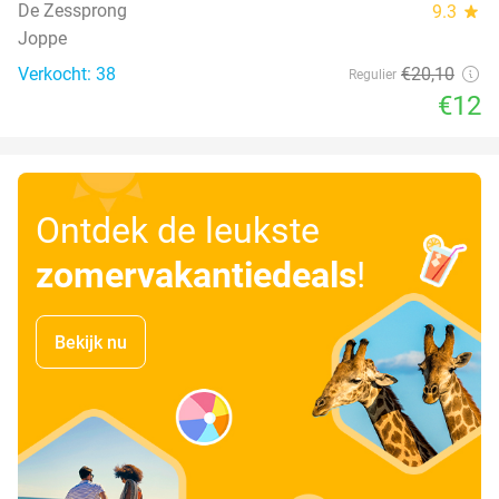
De Zessprong
9.3
star
Joppe
Verkocht: 38
€20
,10
Regulier
€12
Ontdek de leukste
zomervakantiedeals
!
Bekijk nu