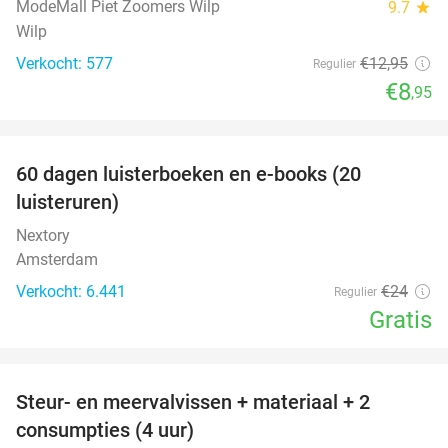
ModeMall Piet Zoomers Wilp
9.7
star
Wilp
Verkocht: 577
€12
,95
Regulier
€8
,95
favorite_border
100%
60 dagen luisterboeken en e-books (20
luisteruren)
Nextory
Amsterdam
Verkocht: 6.441
€24
Regulier
Gratis
favorite_border
Steur- en meervalvissen + materiaal + 2
43%
consumpties (4 uur)