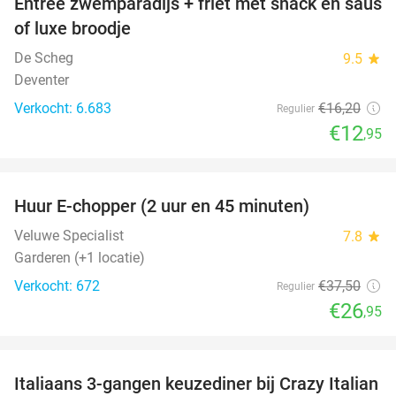
Entree zwemparadijs + friet met snack en saus
20%
of luxe broodje
De Scheg
9.5
star
Deventer
Verkocht: 6.683
€16
,20
Regulier
€12
,95
favorite_border
Huur E-chopper (2 uur en 45 minuten)
28%
Veluwe Specialist
7.8
star
Garderen (+1 locatie)
Verkocht: 672
€37
,50
Regulier
€26
,95
favorite_border
Italiaans 3-gangen keuzediner bij Crazy Italian
27%