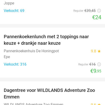
Joppe
Verkocht: 69
€39
,45
Regulier
€24
favorite_border
Pannenkoekenlunch met 2 toppings naar
38%
keuze + drankje naar keuze
Pannenkoekenhuis De Honingpot
9.8
star
Epe
Verkocht: 316
€16
Regulier
€9
,95
favorite_border
Dagentree voor WILDLANDS Adventure Zoo
24%
Emmen
WILDLANDS Adventure Zoo Emmen
9.6
star