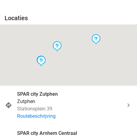
Locaties
food
food
food
food
SPAR city Zutphen
Zutphen
Stationsplein 39
Routebeschrijving
SPAR city Arnhem Centraal