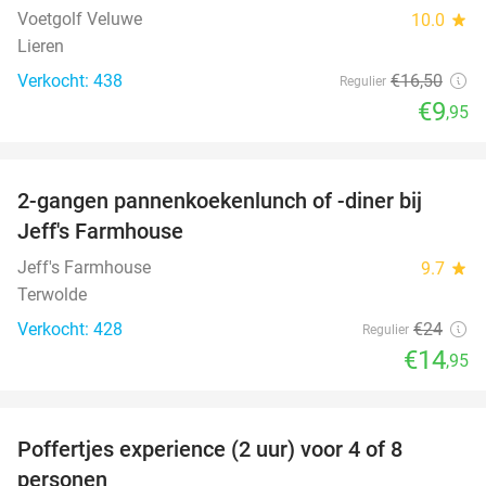
Voetgolf Veluwe
10.0
star
Lieren
Verkocht: 438
€16
,50
Regulier
€9
,95
favorite_border
2-gangen pannenkoekenlunch of -diner bij
38%
Jeff's Farmhouse
Jeff's Farmhouse
9.7
star
Terwolde
Verkocht: 428
€24
Regulier
€14
,95
favorite_border
Poffertjes experience (2 uur) voor 4 of 8
33%
personen