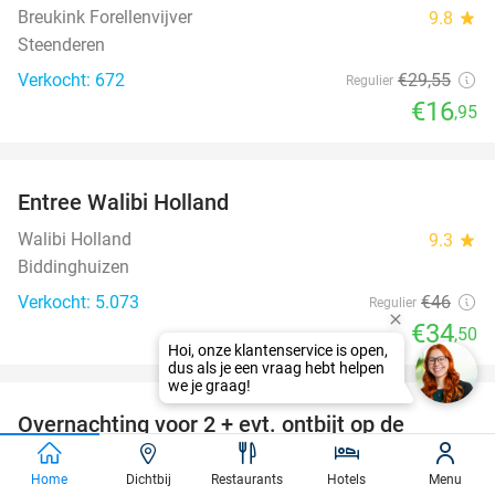
Breukink Forellenvijver
9.8
star
Steenderen
Verkocht: 672
€29
,55
Regulier
€16
,95
favorite_border
Entree Walibi Holland
25%
Walibi Holland
9.3
star
Biddinghuizen
Verkocht: 5.073
€46
Regulier
€34
,50
favorite_border
Overnachting voor 2 + evt. ontbijt op de
51%
Veluwe
Home
Dichtbij
Restaurants
Hotels
Menu
Landgoed Mennorode
9.3
star