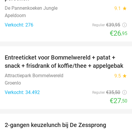
De Pannenkoeken Jungle
9.1
star
Apeldoorn
Verkocht: 276
€39
,95
Regulier
€26
,95
favorite_border
Entreeticket voor Bommelwereld + patat +
23%
snack + frisdrank of koffie/thee + appelgebak
Attractiepark Bommelwereld
9.5
star
Groenlo
Verkocht: 34.492
€35
,50
Regulier
€27
,50
favorite_border
2-gangen keuzelunch bij De Zessprong
40%