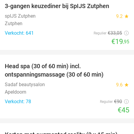
3-gangen keuzediner bij SpIJS Zutphen
40%
spIJS Zutphen
9.2
star
Zutphen
Verkocht: 641
€33
,05
Regulier
€19
,95
favorite_border
Head spa (30 of 60 min) incl.
50%
ontspanningsmassage (30 of 60 min)
Sadaf beautysalon
9.6
star
Apeldoorn
Verkocht: 78
€90
Regulier
€45
favorite_border