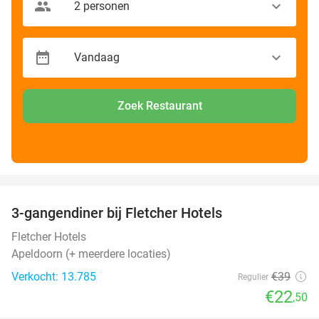
Zoek Restaurant
favorite_border
3-gangendiner bij Fletcher Hotels
42%
Fletcher Hotels
Apeldoorn (+ meerdere locaties)
Verkocht: 13.785
€39
Regulier
€22
,50