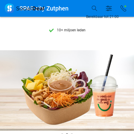
Ontdek 15.000+ deals

SPAR city Zutphen
7 dagen per week beschikbaar
Bereikbaar tot 21:00
10+ miljoen leden
9,4
op basis van
206.210 reviews
Ontdek 15.000+ deals
7 dagen per week beschikbaar
10+ miljoen leden