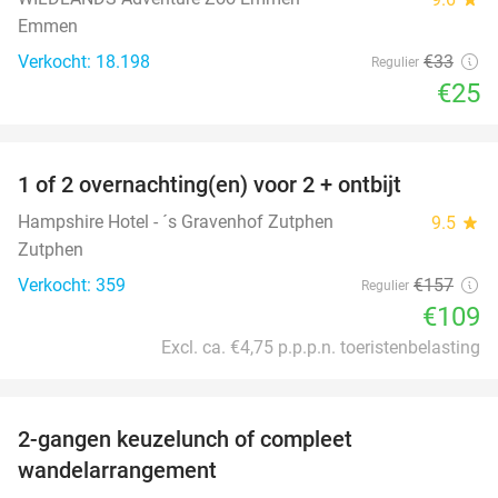
Emmen
Verkocht: 18.198
€33
Regulier
€25
favorite_border
1 of 2 overnachting(en) voor 2 + ontbijt
31%
Hampshire Hotel - ´s Gravenhof Zutphen
9.5
star
Zutphen
Verkocht: 359
€157
Regulier
€109
Excl. ca. €4,75 p.p.p.n. toeristenbelasting
favorite_border
2-gangen keuzelunch of compleet
36%
wandelarrangement