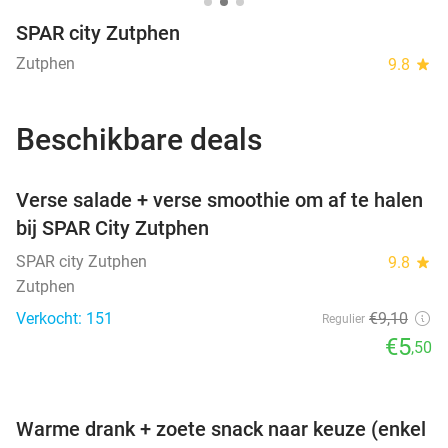
SPAR city Zutphen
Zutphen
9.8
star
Beschikbare deals
favorite_border
Verse salade + verse smoothie om af te halen
bij SPAR City Zutphen
SPAR city Zutphen
9.8
star
Zutphen
Verkocht: 151
€9
,10
Regulier
€5
,50
favorite_border
Warme drank + zoete snack naar keuze (enkel