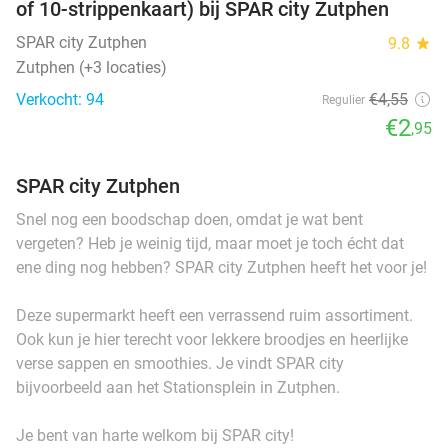
of 10-strippenkaart) bij SPAR city Zutphen
SPAR city Zutphen
9.8
star
Zutphen (+3 locaties)
Verkocht: 94
€4
,55
Regulier
€2
,95
SPAR city Zutphen
Snel nog een boodschap doen, omdat je wat bent
vergeten? Heb je weinig tijd, maar moet je toch écht dat
ene ding nog hebben? SPAR city Zutphen heeft het voor je!
Deze supermarkt heeft een verrassend ruim assortiment.
Ook kun je hier terecht voor lekkere broodjes en heerlijke
verse sappen en smoothies. Je vindt SPAR city
bijvoorbeeld aan het Stationsplein in Zutphen.
Je bent van harte welkom bij SPAR city!