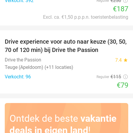
Verkocht: 392
€250
Regulier
€187
Excl. ca. €1,50 p.p.p.n. toeristenbelasting
favorite_border
Drive experience voor auto naar keuze (30, 50,
31%
70 of 120 min) bij Drive the Passion
Drive the Passion
7.4
star
Teuge (Apeldoorn) (+11 locaties)
Verkocht: 96
€115
Regulier
€79
Ontdek de beste
vakantie
deals in eigen land
!