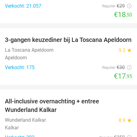
Verkocht: 21.057
€29
Regulier
€18
,50
favorite_border
3-gangen keuzediner bij La Toscana Apeldoorn
40%
La Toscana Apeldoorn
9.3
star
Apeldoorn
Verkocht: 175
€30
Regulier
€17
,95
favorite_border
All-inclusive overnachting + entree
25%
Wunderland Kalkar
Wunderland Kalkar
8.9
star
Kalkar