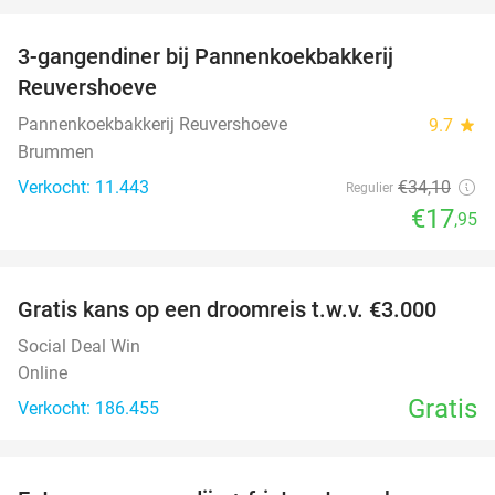
favorite_border
3-gangendiner bij Pannenkoekbakkerij
47%
Reuvershoeve
Pannenkoekbakkerij Reuvershoeve
9.7
star
Brummen
Verkocht: 11.443
€34
,10
Regulier
€17
,95
favorite_border
Gratis kans op een droomreis t.w.v. €3.000
Social Deal Win
Online
Gratis
Verkocht: 186.455
favorite_border