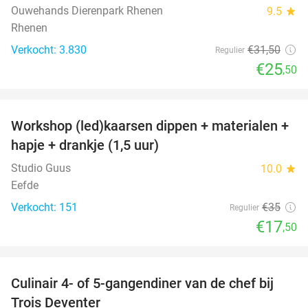
Ouwehands Dierenpark Rhenen
9.5
star
Rhenen
Verkocht: 3.830
€31
,50
Regulier
€25
,50
favorite_border
Workshop (led)kaarsen dippen + materialen +
50%
hapje + drankje (1,5 uur)
Studio Guus
10.0
star
Eefde
Verkocht: 151
€35
Regulier
€17
,50
favorite_border
Culinair 4- of 5-gangendiner van de chef bij
30%
Trois Deventer