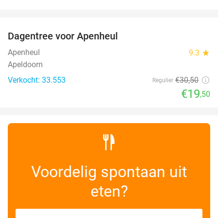
favorite_border
Dagentree voor Apenheul
36%
Apenheul
9.3
star
Apeldoorn
Verkocht: 33.553
€30
,50
Regulier
€19
,50
Voordelig spontaan uit
eten?