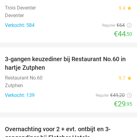
Trois Deventer
9.4
star
Deventer
Verkocht: 584
€64
Regulier
€44
,50
favorite_border
3-gangen keuzediner bij Restaurant No.60 in
39%
hartje Zutphen
Restaurant No.60
9.7
star
Zutphen
Verkocht: 139
€49
,20
Regulier
€29
,95
favorite_border
Overnachting voor 2 + evt. ontbijt en 3-