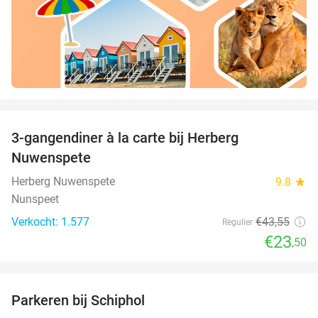
favorite_border
3-gangendiner à la carte bij Herberg
46%
Nuwenspete
Herberg Nuwenspete
9.8
star
Nunspeet
Verkocht: 1.577
€43
,55
Regulier
€23
,50
favorite_border
Parkeren bij Schiphol
36%