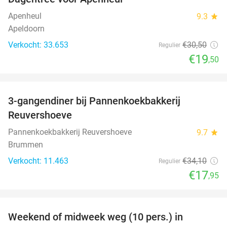
36%
Apenheul
9.3
star
Apeldoorn
Verkocht: 33.653
€30
,50
Regulier
€19
,50
favorite_border
3-gangendiner bij Pannenkoekbakkerij
47%
Reuvershoeve
Pannenkoekbakkerij Reuvershoeve
9.7
star
Brummen
Verkocht: 11.463
€34
,10
Regulier
€17
,95
favorite_border
Weekend of midweek weg (10 pers.) in
35%