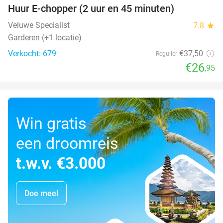
Huur E-chopper (2 uur en 45 minuten)
28%
Veluwe Specialist
7.8
star
Garderen (+1 locatie)
Verkocht: 679
€37
,50
Regulier
€26
,95
Win gratis
een droomreis
t.w.v. €3.000
Doe mee!