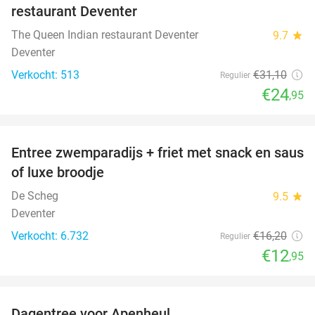
restaurant Deventer
The Queen Indian restaurant Deventer
9.7
star
Deventer
Verkocht: 513
€31
,10
Regulier
€24
,95
favorite_border
Entree zwemparadijs + friet met snack en saus
20%
of luxe broodje
De Scheg
9.5
star
Deventer
Verkocht: 6.732
€16
,20
Regulier
€12
,95
favorite_border
Dagentree voor Apenheul