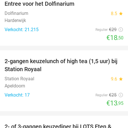
Entree voor het Dolfinarium
36%
Dolfinarium
8.5
star
Harderwijk
Verkocht: 21.215
€29
Regulier
€18
,50
favorite_border
2-gangen keuzelunch of high tea (1,5 uur) bij
44%
Station Royaal
Station Royaal
9.6
star
Apeldoorn
Verkocht: 17
€25
Regulier
€13
,95
favorite_border
2- of 3-gangen keuzediner bij LOTS Eten &