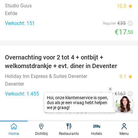
Studio Guus
10.0
star
Eefde
Verkocht: 151
€35
Regulier
€17
,50
favorite_border
Overnachting voor 2 tot 4 + ontbijt +
35%
welkomstdrankje + evt. diner in Deventer
Holiday Inn Express & Suites Deventer
9.1
star
Deventer
Verkocht: 1.455
€162
Regulier
€105
Excl. ca. €1,95 p.p.p.n. toeristenbelasting
favorite_border
Home
Dichtbij
Restaurants
Hotels
Menu
All-You-Can-Eat-diner (zonder tijdslimiet)