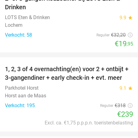
38%
Drinken
LOTS Eten & Drinken
9.9
star
Lochem
Verkocht: 58
€32
,20
Regulier
€19
,95
favorite_border
1, 2, 3 of 4 overnachting(en) voor 2 + ontbijt +
25%
3-gangendiner + early check-in + evt. meer
Parkhotel Horst
9.1
star
Horst aan de Maas
Verkocht: 195
€318
Regulier
€239
Excl. ca. €1,75 p.p.p.n. toeristenbelasting