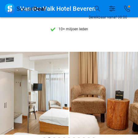
Ontdek 15.000+ deals

Van der Valk Hotel Beveren
7 dagen per week beschikbaar
Bereikbaar vanaf 08:00
10+ miljoen leden
9,4
op basis van
206.257 reviews
Ontdek 15.000+ deals
7 dagen per week beschikbaar
10+ miljoen leden