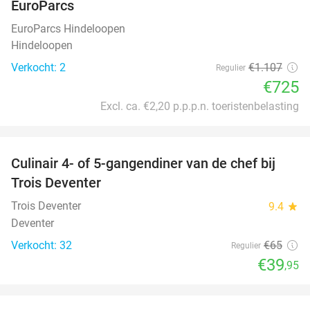
EuroParcs
EuroParcs Hindeloopen
Hindeloopen
Verkocht: 2
€1.107
Regulier
€725
Excl. ca. €2,20 p.p.p.n. toeristenbelasting
favorite_border
Culinair 4- of 5-gangendiner van de chef bij
39%
Trois Deventer
Trois Deventer
9.4
star
Deventer
Verkocht: 32
€65
Regulier
€39
,95
favorite_border