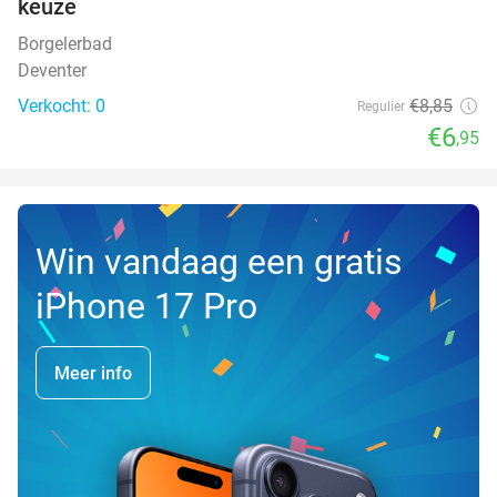
keuze
TODAY
Borgelerbad
Deventer
Verkocht: 0
€8
,85
Regulier
€6
,95
Win vandaag een gratis
iPhone 17 Pro
Meer info