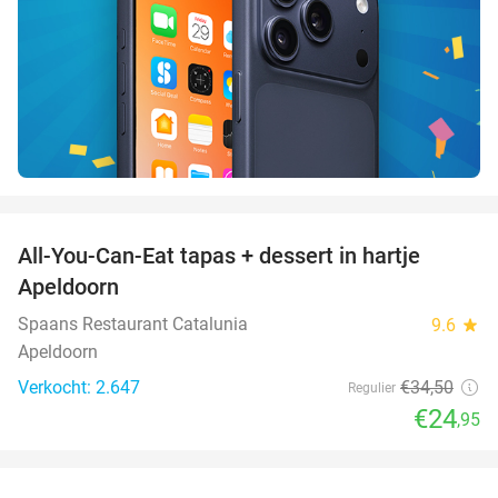
favorite_border
All-You-Can-Eat tapas + dessert in hartje
28%
Apeldoorn
Spaans Restaurant Catalunia
9.6
star
Apeldoorn
Verkocht: 2.647
€34
,50
Regulier
€24
,95
favorite_border