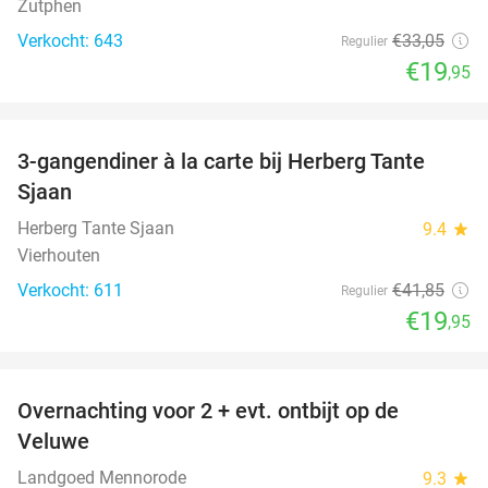
Zutphen
Verkocht: 643
€33
,05
Regulier
€19
,95
favorite_border
3-gangendiner à la carte bij Herberg Tante
52%
Sjaan
Herberg Tante Sjaan
9.4
star
Vierhouten
Verkocht: 611
€41
,85
Regulier
€19
,95
favorite_border
Overnachting voor 2 + evt. ontbijt op de
51%
Veluwe
Landgoed Mennorode
9.3
star