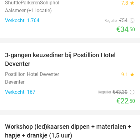
ShuttleParkerenSchiphol
7.8
star
Aalsmeer (+1 locatie)
Verkocht: 1.764
€54
Regulier
€34
,50
favorite_border
3-gangen keuzediner bij Postillion Hotel
48%
Deventer
Postillion Hotel Deventer
9.1
star
Deventer
Verkocht: 167
€43
,30
Regulier
€22
,50
favorite_border
Workshop (led)kaarsen dippen + materialen +
50%
hapje + drankje (1,5 uur)