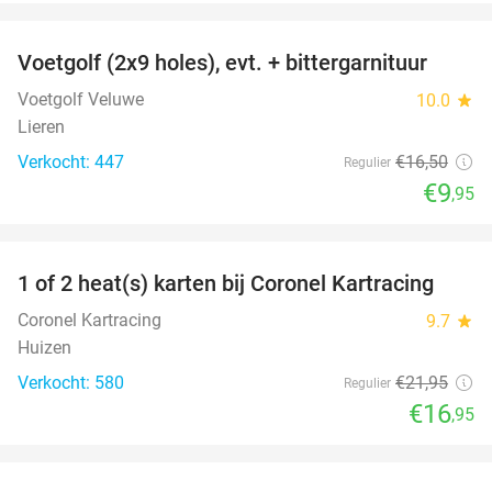
favorite_border
Voetgolf (2x9 holes), evt. + bittergarnituur
40%
Voetgolf Veluwe
10.0
star
Lieren
Verkocht: 447
€16
,50
Regulier
€9
,95
favorite_border
1 of 2 heat(s) karten bij Coronel Kartracing
23%
Coronel Kartracing
9.7
star
Huizen
Verkocht: 580
€21
,95
Regulier
€16
,95
favorite_border