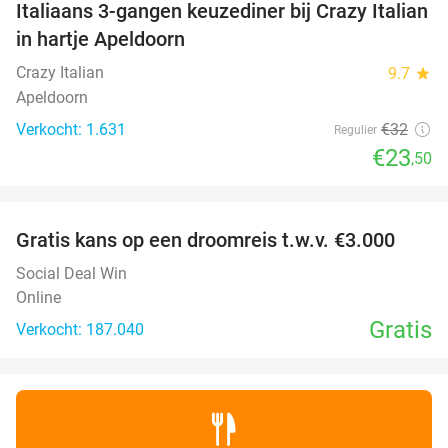
Italiaans 3-gangen keuzediner bij Crazy Italian
27%
in hartje Apeldoorn
Crazy Italian
9.7
star
Apeldoorn
Verkocht: 1.631
€32
Regulier
€23
,50
favorite_border
Gratis kans op een droomreis t.w.v. €3.000
Social Deal Win
Online
Gratis
Verkocht: 187.040