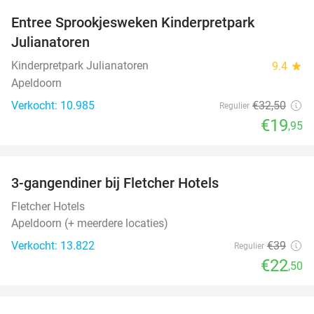
Entree Sprookjesweken Kinderpretpark
39%
Julianatoren
Kinderpretpark Julianatoren
9.4
star
Apeldoorn
Verkocht: 10.985
€32
,50
Regulier
€19
,95
favorite_border
3-gangendiner bij Fletcher Hotels
42%
Fletcher Hotels
Apeldoorn (+ meerdere locaties)
Verkocht: 13.822
€39
Regulier
€22
,50
favorite_border