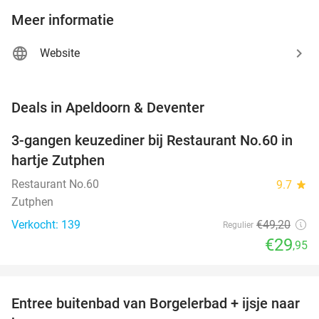
Meer informatie
Website
favorite_border
Deals in Apeldoorn & Deventer
3-gangen keuzediner bij Restaurant No.60 in
39%
hartje Zutphen
Restaurant No.60
9.7
star
Zutphen
Verkocht: 139
€49
,20
Regulier
€29
,95
favorite_border
Entree buitenbad van Borgelerbad + ijsje naar
21%
NEW