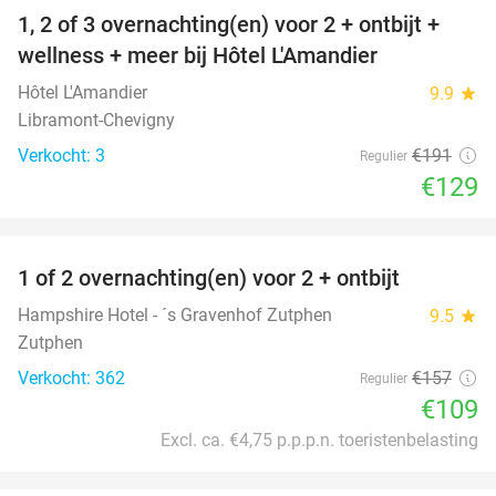
1, 2 of 3 overnachting(en) voor 2 + ontbijt +
32%
NEW
wellness + meer bij Hôtel L'Amandier
TODAY
Hôtel L'Amandier
9.9
star
Libramont-Chevigny
Verkocht: 3
€191
Regulier
€129
favorite_border
1 of 2 overnachting(en) voor 2 + ontbijt
31%
Hampshire Hotel - ´s Gravenhof Zutphen
9.5
star
Zutphen
Verkocht: 362
€157
Regulier
€109
Excl. ca. €4,75 p.p.p.n. toeristenbelasting
favorite_border