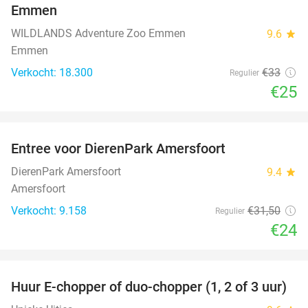
Emmen
WILDLANDS Adventure Zoo Emmen
9.6
star
Emmen
Verkocht: 18.300
€33
Regulier
€25
favorite_border
Entree voor DierenPark Amersfoort
24%
DierenPark Amersfoort
9.4
star
Amersfoort
Verkocht: 9.158
€31
,50
Regulier
€24
favorite_border
Huur E-chopper of duo-chopper (1, 2 of 3 uur)
37%