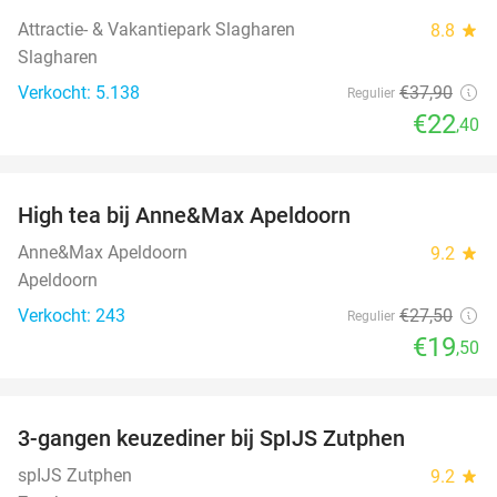
Attractie- & Vakantiepark Slagharen
8.8
star
Slagharen
Verkocht: 5.138
€37
,90
Regulier
€22
,40
favorite_border
High tea bij Anne&Max Apeldoorn
29%
Anne&Max Apeldoorn
9.2
star
Apeldoorn
Verkocht: 243
€27
,50
Regulier
€19
,50
favorite_border
3-gangen keuzediner bij SpIJS Zutphen
40%
spIJS Zutphen
9.2
star