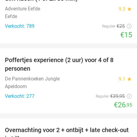
Adventure Eefde
9.3
star
Eefde
Verkocht: 789
€25
Regulier
€15
favorite_border
Poffertjes experience (2 uur) voor 4 of 8
33%
personen
De Pannenkoeken Jungle
9.1
star
Apeldoorn
Verkocht: 277
€39
,95
Regulier
€26
,95
favorite_border
Overnachting voor 2 + ontbijt + late check-out
50%