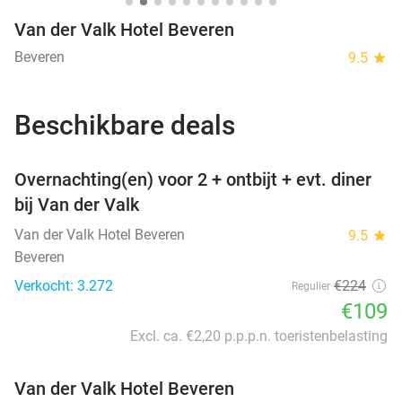
Van der Valk Hotel Beveren
Beveren
9.5
star
Beschikbare deals
favorite_border
Overnachting(en) voor 2 + ontbijt + evt. diner
bij Van der Valk
Van der Valk Hotel Beveren
9.5
star
Beveren
Verkocht: 3.272
€224
Regulier
€109
Excl. ca. €2,20 p.p.p.n. toeristenbelasting
Van der Valk Hotel Beveren