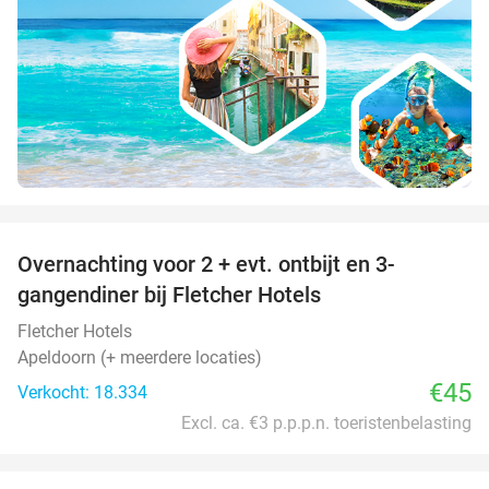
favorite_border
Overnachting voor 2 + evt. ontbijt en 3-
gangendiner bij Fletcher Hotels
Fletcher Hotels
Apeldoorn (+ meerdere locaties)
€45
Verkocht: 18.334
Excl. ca. €3 p.p.p.n. toeristenbelasting
favorite_border