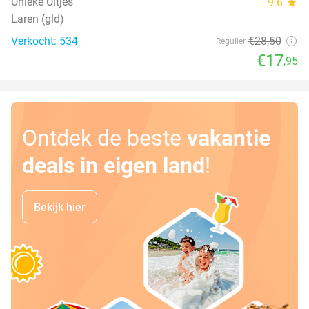
Unieke Uitjes
9.6
star
Laren (gld)
Verkocht: 534
€28
,50
Regulier
€17
,95
Ontdek de beste
vakantie
deals in eigen land
!
Bekijk hier