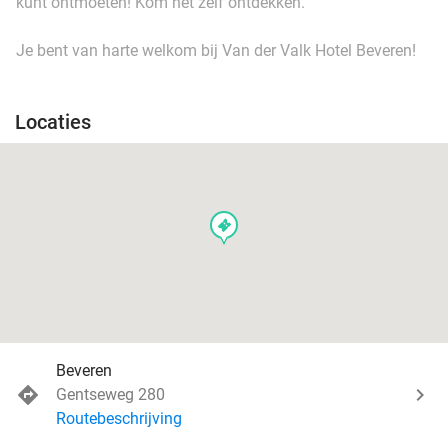
kunt ontmoeten! Kom het zelf ontdekken.
Je bent van harte welkom bij Van der Valk Hotel Beveren!
Locaties
events
Beveren
Gentseweg 280
Routebeschrijving