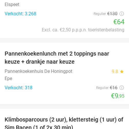
Elspeet
Verkocht: 3.268
€130
Regulier
€64
Excl. ca. €2,50 p.p.p.n. toeristenbelasting
favorite_border
Pannenkoekenlunch met 2 toppings naar
38%
keuze + drankje naar keuze
Pannenkoekenhuis De Honingpot
9.8
star
Epe
Verkocht: 318
€16
Regulier
€9
,95
favorite_border
Klimbosparcours (2 uur), klettersteig (1 uur) of
40%
Sim Racen (1 of 2x 30 min)