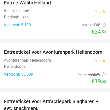
Entree Walibi Holland
25%
Walibi Holland
9.3
star
Biddinghuizen
Verkocht: 5.139
€46
Regulier
€34
,50
favorite_border
Entreeticket voor Avonturenpark Hellendoorn
41%
Avonturenpark Hellendoorn
9.2
star
Hellendoorn
Verkocht: 33.639
€32
,95
Regulier
€19
,50
favorite_border
Entreeticket voor Attractiepark Slagharen +
41%
evt. snackmenu