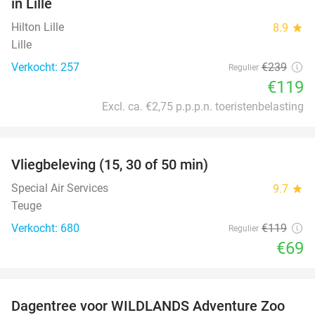
in Lille
Hilton Lille
8.9
star
Lille
Verkocht: 257
€239
Regulier
€119
Excl. ca. €2,75 p.p.p.n. toeristenbelasting
favorite_border
Vliegbeleving (15, 30 of 50 min)
42%
Special Air Services
9.7
star
Teuge
Verkocht: 680
€119
Regulier
€69
favorite_border
Dagentree voor WILDLANDS Adventure Zoo
24%