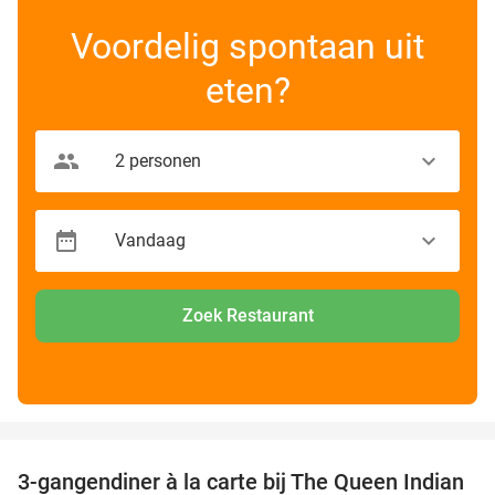
Voordelig spontaan uit
eten?
Zoek Restaurant
favorite_border
3-gangendiner à la carte bij The Queen Indian
20%