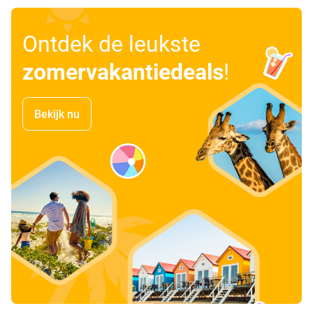
Ontdek de leukste
zomervakantiedeals
!
Bekijk nu