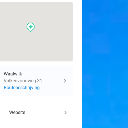
events
Waalwijk
Valkenvoortweg 31
Routebeschrijving
keyboard_arrow_right
Website