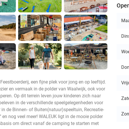
Open
Ma
Din
Wo
Don
estboerderij, een fijne plek voor jong en op leeftijd.
Vri
ezier en vermaak in de polder van Waalwijk, ook voor
mperen. Op dit terrein leven jouw kinderen zich naar
Zat
e beleven in de verschillende speelgelegenheden voor
 in de Binnen- of Buiten(natuur)speeltuin, Recreatie-
Zo
 en nog veel meer! WALEUK ligt in de mooie polder
sbasis om direct vanaf de camping te starten met