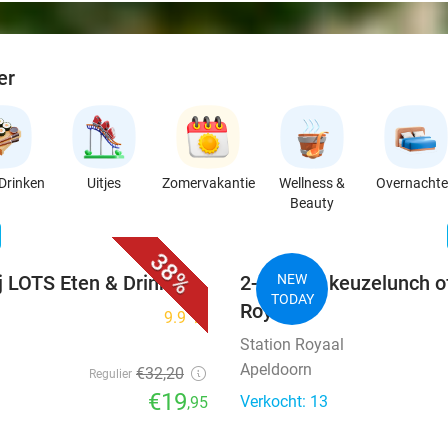
er
Drinken
Uitjes
Zomervakantie
Wellness &
Overnacht
Beauty
favorite_border
n
38%
j LOTS Eten & Drinken
2-gangen keuzelunch of 
NEW
TODAY
Royaal
9.9
star
Station Royaal
Apeldoorn
€32
,20
Regulier
€19
Verkocht: 13
,95