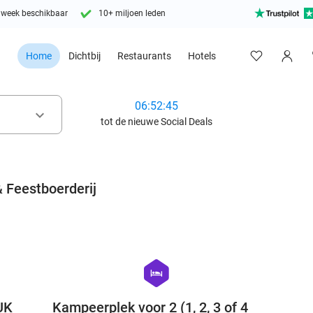
 week beschikbaar
10+ miljoen leden
Home
Dichtbij
Restaurants
Hotels
06:52:44
keyboard_arrow_down
tot de nieuwe Social Deals
 Feestboerderij
favorite_border
favorite_border
hexagon
hotel
UK
Kampeerplek voor 2 (1, 2, 3 of 4