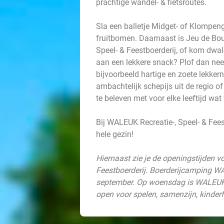
prachtige wandel- & fietsroutes.
Sla een balletje Midget- of Klompen
fruitbomen. Daarnaast is Jeu de Bou
Speel- & Feestboerderij, of kom dwa
aan een lekkere snack? Plof dan neer
bijvoorbeeld hartige en zoete lekkern
ambachtelijk schepijs uit de regio of
te beleven met voor elke leeftijd wat 
Bij WALEUK Recreatie-, Speel- & Fees
hele gezin!
Hiernaast zie je de openingstijden v
Feestboerderij.
Boerderijcamping WA
september.
Op woensdag is WALEUK R
open voor spelen, samenzijn, kinderf