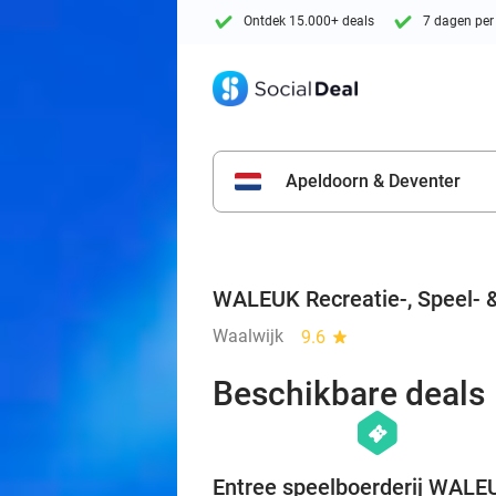
Ontdek 15.000+ deals
7 dagen per
Apeldoorn & Deventer
WALEUK Recreatie-, Speel- &
Waalwijk
9.6
star
Beschikbare deals
hexagon
events
Entree speelboerderij WALE