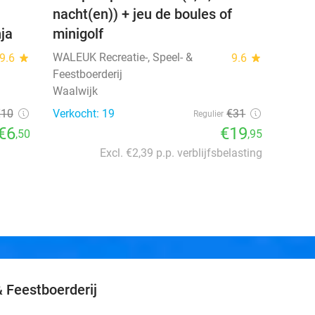
nacht(en)) + jeu de boules of
nja
minigolf
WALEUK Recreatie-, Speel- &
9.6
star
9.6
star
Feestboerderij
Waalwijk
€10
Verkocht: 19
€31
Regulier
€6
€19
,50
,95
Excl. €2,39 p.p. verblijfsbelasting
 Feestboerderij