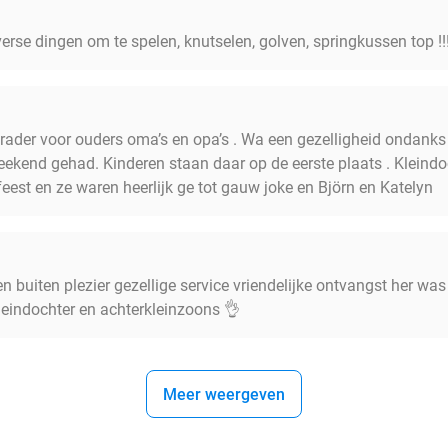
verse dingen om te spelen, knutselen, golven, springkussen top !!!
ader voor ouders oma’s en opa’s . Wa een gezelligheid ondanks d
kend gehad. Kinderen staan daar op de eerste plaats . Kleindo
eest en ze waren heerlijk ge tot gauw joke en Björn en Katelyn
en buiten plezier gezellige service vriendelijke ontvangst her wa
leindochter en achterkleinzoons 👌
Meer weergeven