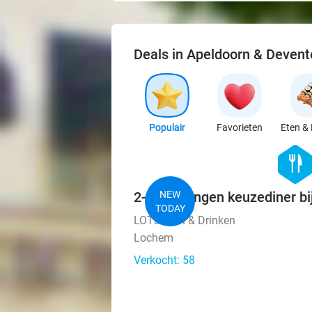
Deals in Apeldoorn & Devent
Populair
Favorieten
Eten & 
hexago
food
2- of 3-gangen keuzediner bi
NEW
TODAY
LOTS Eten & Drinken
Lochem
Verkocht: 58