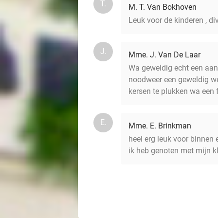
T.
M. T. Van Bokhoven
Leuk voor de kinderen , di
J.
Mme. J. Van De Laar
Wa geweldig echt een aanr
noodweer een geweldig wee
kersen te plukken wa een f
E.
Mme. E. Brinkman
heel erg leuk voor binnen 
ik heb genoten met mijn k