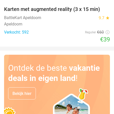
Karten met augmented reality (3 x 15 min)
35%
BattleKart Apeldoorn
9.7
star
Apeldoorn
Verkocht: 592
€60
Regulier
€39
Ontdek de beste
vakantie
deals in eigen land
!
Bekijk hier