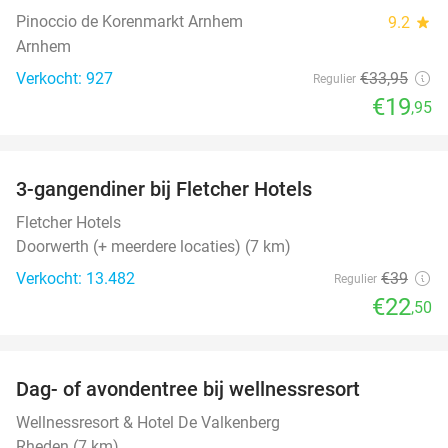
Pinoccio de Korenmarkt Arnhem
9.2
star
Arnhem
Verkocht: 927
€33
,95
Regulier
€19
,95
favorite_border
3-gangendiner bij Fletcher Hotels
42%
Fletcher Hotels
Doorwerth (+ meerdere locaties) (7 km)
Verkocht: 13.482
€39
Regulier
€22
,50
favorite_border
Dag- of avondentree bij wellnessresort
48%
Wellnessresort & Hotel De Valkenberg
Rheden (7 km)