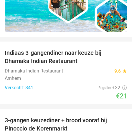
favorite_border
Indiaas 3-gangendiner naar keuze bij
34%
Dhamaka Indian Restaurant
Dhamaka Indian Restaurant
9.6
star
Arnhem
Verkocht: 341
€32
Regulier
€21
favorite_border
3-gangen keuzediner + brood vooraf bij
41%
Pinoccio de Korenmarkt