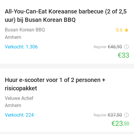
All-You-Can-Eat Koreaanse barbecue (2 of 2,5
30%
uur) bij Busan Korean BBQ
Busan Korean BBQ
8.6
star
Arnhem
Verkocht: 1.306
€46
,90
Regulier
€33
favorite_border
Huur e-scooter voor 1 of 2 personen +
37%
risicopakket
Veluwe Actief
Arnhem
Verkocht: 224
€37
,50
Regulier
€23
,50
favorite_border