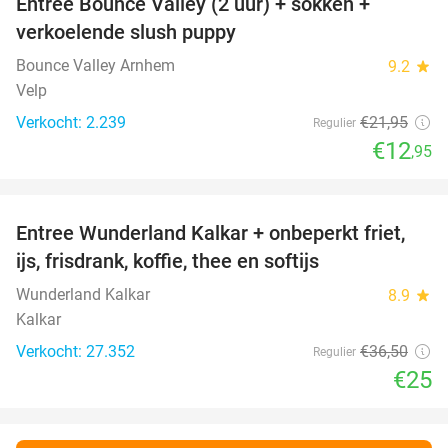
Entree Bounce Valley (2 uur) + sokken +
41%
verkoelende slush puppy
Bounce Valley Arnhem
9.2
star
Velp
Verkocht: 2.239
€21
,95
Regulier
€12
,95
favorite_border
Entree Wunderland Kalkar + onbeperkt friet,
32%
ijs, frisdrank, koffie, thee en softijs
Wunderland Kalkar
8.9
star
Kalkar
Verkocht: 27.352
€36
,50
Regulier
€25