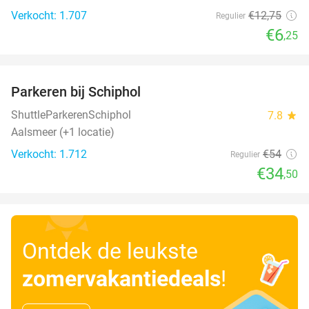
Verkocht: 1.707
€12
,75
Regulier
€6
,25
favorite_border
Parkeren bij Schiphol
36%
ShuttleParkerenSchiphol
7.8
star
Aalsmeer (+1 locatie)
Verkocht: 1.712
€54
Regulier
€34
,50
Ontdek de leukste
zomervakantiedeals
!