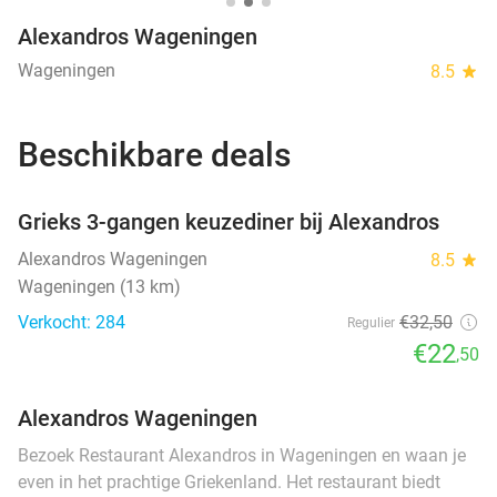
Alexandros Wageningen
Wageningen
8.5
star
Beschikbare deals
favorite_border
Grieks 3-gangen keuzediner bij Alexandros
Alexandros Wageningen
8.5
star
Wageningen (13 km)
Verkocht: 284
€32
,50
Regulier
€22
,50
Alexandros Wageningen
Bezoek Restaurant Alexandros in Wageningen en waan je
even in het prachtige Griekenland. Het restaurant biedt