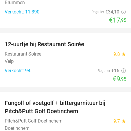
Brummen
Verkocht: 11.390
€34
,10
Regulier
€17
,95
favorite_border
12-uurtje bij Restaurant Soirée
38%
Restaurant Soirée
9.8
star
Velp
Verkocht: 94
€16
Regulier
€9
,95
favorite_border
Fungolf of voetgolf + bittergarnituur bij
51%
Pitch&Putt Golf Doetinchem
Pitch&Putt Golf Doetinchem
9.7
star
Doetinchem