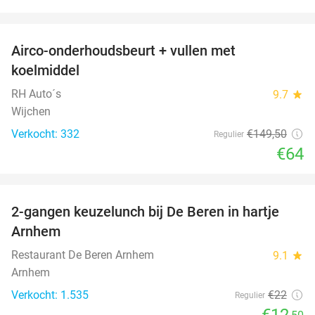
favorite_border
Airco-onderhoudsbeurt + vullen met
57%
koelmiddel
RH Auto´s
9.7
star
Wijchen
Verkocht: 332
€149
,50
Regulier
€64
favorite_border
2-gangen keuzelunch bij De Beren in hartje
43%
Arnhem
Restaurant De Beren Arnhem
9.1
star
Arnhem
Verkocht: 1.535
€22
Regulier
€12