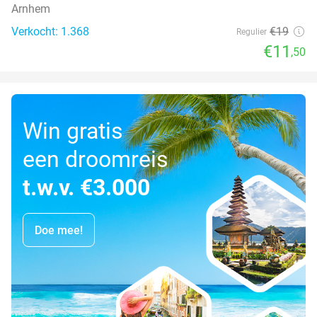
Arnhem
Verkocht: 1.368
€19
Regulier
€11
,50
Win gratis
een droomreis
t.w.v. €3.000
Doe mee!