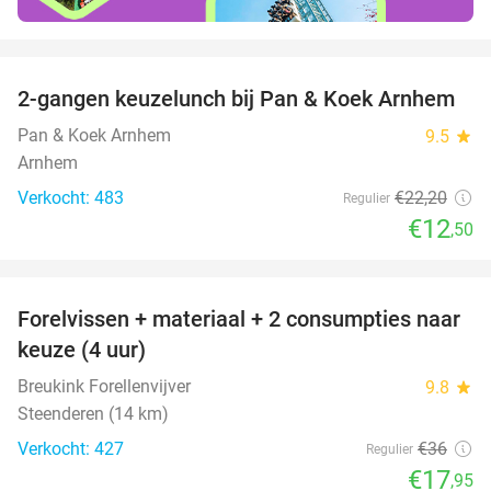
favorite_border
2-gangen keuzelunch bij Pan & Koek Arnhem
44%
Pan & Koek Arnhem
9.5
star
Arnhem
Verkocht: 483
€22
,20
Regulier
€12
,50
favorite_border
Forelvissen + materiaal + 2 consumpties naar
50%
keuze (4 uur)
Breukink Forellenvijver
9.8
star
Steenderen (14 km)
Verkocht: 427
€36
Regulier
€17
,95