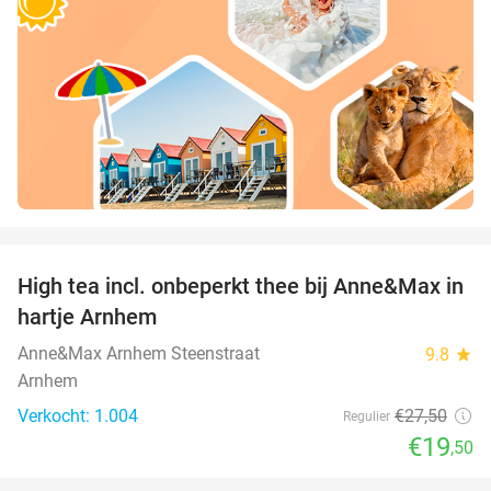
favorite_border
High tea incl. onbeperkt thee bij Anne&Max in
29%
hartje Arnhem
Anne&Max Arnhem Steenstraat
9.8
star
Arnhem
Verkocht: 1.004
€27
,50
Regulier
€19
,50
favorite_border