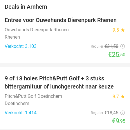
favorite_border
Deals in Arnhem
Entree voor Ouwehands Dierenpark Rhenen
19%
Ouwehands Dierenpark Rhenen
9.5
star
Rhenen
Verkocht: 3.103
€31
,50
Regulier
€25
,50
favorite_border
9 of 18 holes Pitch&Putt Golf + 3 stuks
46%
bittergarnituur of lunchgerecht naar keuze
Pitch&Putt Golf Doetinchem
9.7
star
Doetinchem
Verkocht: 1.414
€18
,45
Regulier
€9
,95