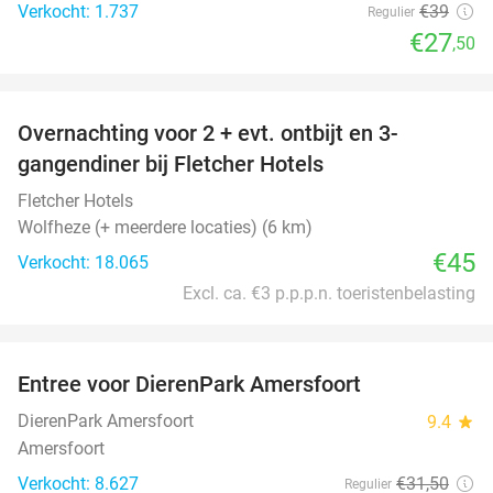
Verkocht: 1.737
€39
Regulier
€27
,50
favorite_border
Overnachting voor 2 + evt. ontbijt en 3-
gangendiner bij Fletcher Hotels
Fletcher Hotels
Wolfheze (+ meerdere locaties) (6 km)
€45
Verkocht: 18.065
Excl. ca. €3 p.p.p.n. toeristenbelasting
favorite_border
Entree voor DierenPark Amersfoort
24%
DierenPark Amersfoort
9.4
star
Amersfoort
Verkocht: 8.627
€31
,50
Regulier