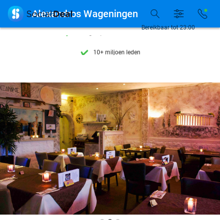
Ontdek 15.000+ deals

Alexandros Wageningen
7 dagen per week beschikbaar
Bereikbaar tot 23:00
10+ miljoen leden
9,4
op basis van
205.987 reviews
Ontdek 15.000+ deals
7 dagen per week beschikbaar
10+ miljoen leden