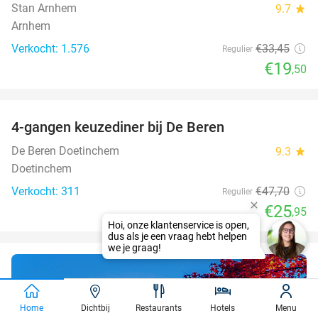
Stan Arnhem
9.7
star
Arnhem
Verkocht: 1.576
€33
,45
Regulier
€19
,50
favorite_border
4-gangen keuzediner bij De Beren
46%
De Beren Doetinchem
9.3
star
Doetinchem
Verkocht: 311
€47
,70
Regulier
€25
,95
Hoi, onze klantenservice is open,
dus als je een vraag hebt helpen
we je graag!
Waar gaat jouw
Home
Dichtbij
Restaurants
Hotels
Menu