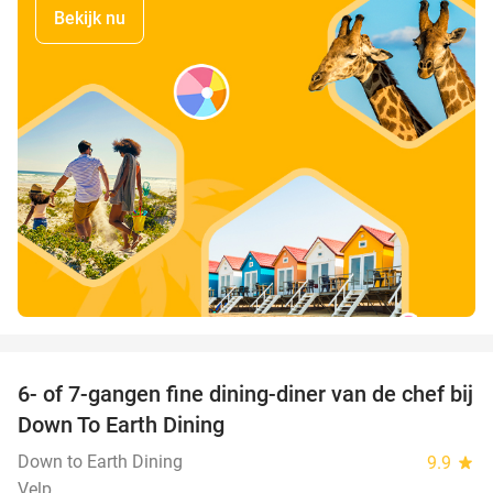
Bekijk nu
favorite_border
6- of 7-gangen fine dining-diner van de chef bij
36%
Down To Earth Dining
Down to Earth Dining
9.9
star
Velp