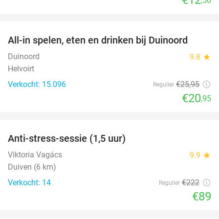
,50
favorite_border
All-in spelen, eten en drinken bij Duinoord
19%
Duinoord
9.8
star
Helvoirt
Verkocht: 15.096
€25
,95
Regulier
€20
,95
favorite_border
Anti-stress-sessie (1,5 uur)
60%
Viktoria Vagács
9.9
star
Duiven (6 km)
Verkocht: 14
€222
Regulier
€89
favorite_border