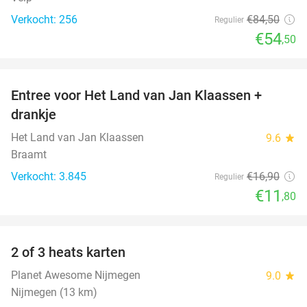
Verkocht: 256
€84
,50
Regulier
€54
,50
favorite_border
Entree voor Het Land van Jan Klaassen +
30%
drankje
Het Land van Jan Klaassen
9.6
star
Braamt
Verkocht: 3.845
€16
,90
Regulier
€11
,80
favorite_border
2 of 3 heats karten
29%
Planet Awesome Nijmegen
9.0
star
Nijmegen (13 km)