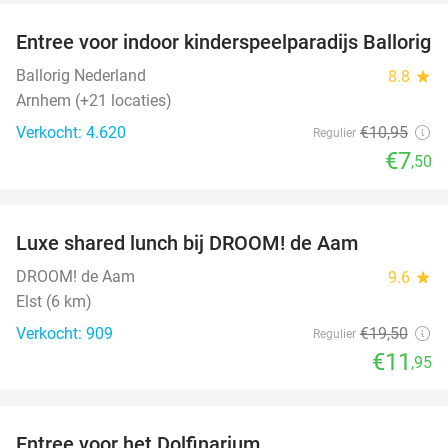
Entree voor indoor kinderspeelparadijs Ballorig
32%
Ballorig Nederland
8.8
star
Arnhem (+21 locaties)
Verkocht: 4.620
€10
,95
Regulier
€7
,50
favorite_border
Luxe shared lunch bij DROOM! de Aam
39%
DROOM! de Aam
9.6
star
Elst (6 km)
Verkocht: 909
€19
,50
Regulier
€11
,95
favorite_border
Entree voor het Dolfinarium