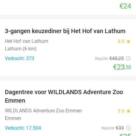
€24
favorite_border
3-gangen keuzediner bij Het Hof van Lathum
42%
Het Hof van Lathum
8.9
star
Lathum (6 km)
Verkocht: 373
€40
,25
Regulier
€23
,50
favorite_border
Dagentree voor WILDLANDS Adventure Zoo
24%
Emmen
WILDLANDS Adventure Zoo Emmen
9.6
star
Emmen
Verkocht: 17.504
€33
Regulier