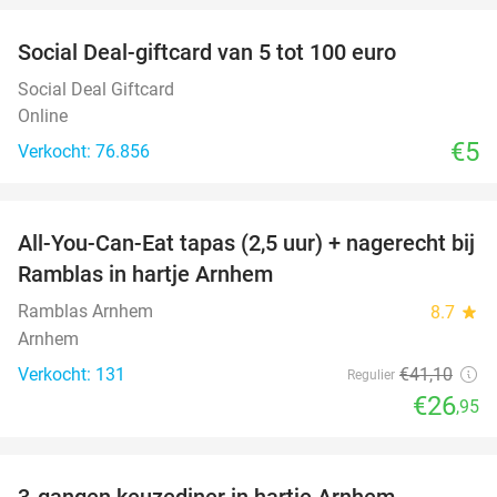
Social Deal-giftcard van 5 tot 100 euro
Social Deal Giftcard
Online
€5
Verkocht: 76.856
favorite_border
All-You-Can-Eat tapas (2,5 uur) + nagerecht bij
34%
Ramblas in hartje Arnhem
Ramblas Arnhem
8.7
star
Arnhem
Verkocht: 131
€41
,10
Regulier
€26
,95
favorite_border
3-gangen keuzediner in hartje Arnhem