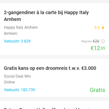
favorite_border
2-gangendiner à la carte bij Happy Italy
35%
Arnhem
Happy Italy Arnhem
8.6
star
Arnhem
Verkocht: 3.829
€20
Regulier
€12
,95
favorite_border
Gratis kans op een droomreis t.w.v. €3.000
Social Deal Win
Online
Gratis
Verkocht: 183.739
favorite_border