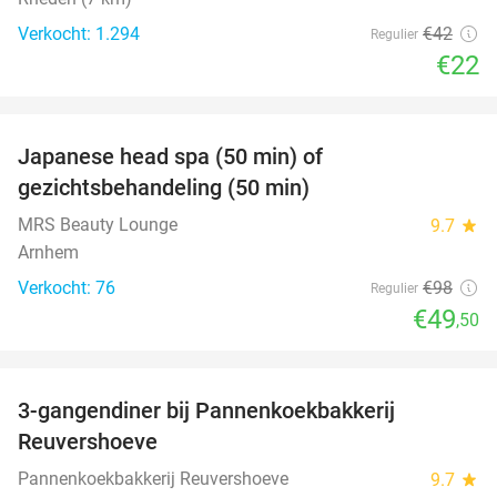
Verkocht: 1.294
€42
Regulier
€22
favorite_border
Japanese head spa (50 min) of
49%
gezichtsbehandeling (50 min)
MRS Beauty Lounge
9.7
star
Arnhem
Verkocht: 76
€98
Regulier
€49
,50
favorite_border
3-gangendiner bij Pannenkoekbakkerij
47%
Reuvershoeve
Pannenkoekbakkerij Reuvershoeve
9.7
star