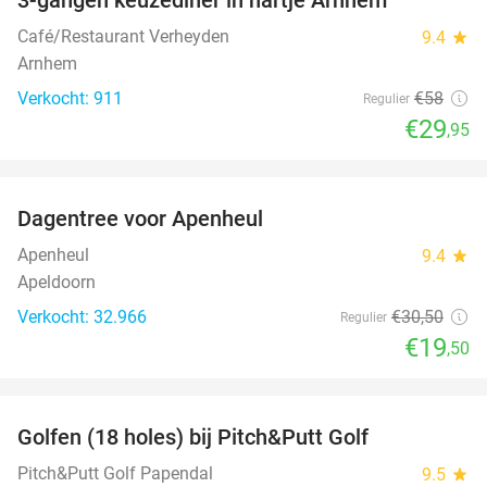
48%
Café/Restaurant Verheyden
9.4
star
Arnhem
Verkocht: 911
€58
Regulier
€29
,95
favorite_border
Dagentree voor Apenheul
36%
Apenheul
9.4
star
Apeldoorn
Verkocht: 32.966
€30
,50
Regulier
€19
,50
favorite_border
Golfen (18 holes) bij Pitch&Putt Golf
39%
Pitch&Putt Golf Papendal
9.5
star