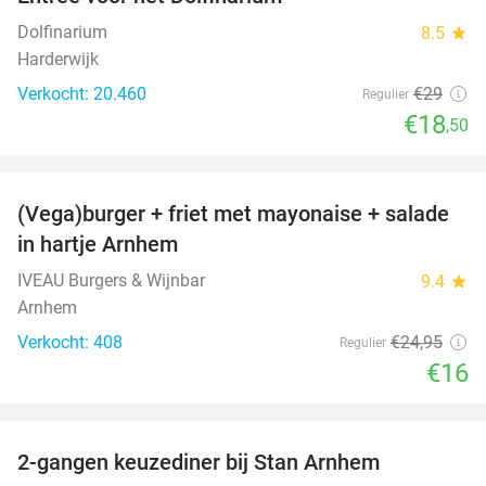
36%
Dolfinarium
8.5
star
Harderwijk
Verkocht: 20.460
€29
Regulier
€18
,50
favorite_border
(Vega)burger + friet met mayonaise + salade
36%
in hartje Arnhem
IVEAU Burgers & Wijnbar
9.4
star
Arnhem
Verkocht: 408
€24
,95
Regulier
€16
favorite_border
2-gangen keuzediner bij Stan Arnhem
42%