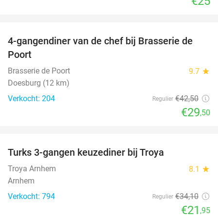
€25
favorite_border
4-gangendiner van de chef bij Brasserie de
31%
Poort
Brasserie de Poort
9.7
star
Doesburg (12 km)
Verkocht: 204
€42
,50
Regulier
€29
,50
favorite_border
Turks 3-gangen keuzediner bij Troya
36%
Troya Arnhem
8.1
star
Arnhem
Verkocht: 794
€34
,10
Regulier
€21
,95