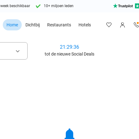
 week beschikbaar
10+ miljoen leden
Home
Dichtbij
Restaurants
Hotels
21:29:34
keyboard_arrow_down
tot de nieuwe Social Deals
notifications