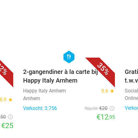
favorite_border
favorite_border
hexagon
food
2%
35%
2-gangendiner à la carte bij
Grat
Happy Italy Arnhem
t.w.
Happy Italy Arnhem
Socia
8.6
star
Onlin
Arnhem
8.9
star
Verko
Verkocht: 3.756
€20
Regulier
€12
,50
,95
€25