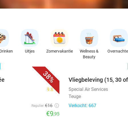
Drinken
Uitjes
Zomervakantie
Wellness &
Overnacht
Beauty
favorite_border
n
38%
ée
Vliegbeleving (15, 30 o
Special Air Services
9.8
star
Teuge
€16
Verkocht: 667
Regulier
€9
,95