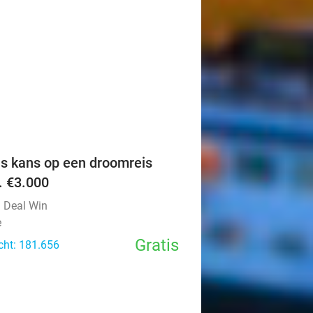
favorite_border
is kans op een droomreis
v. €3.000
l Deal Win
e
Gratis
cht: 181.656