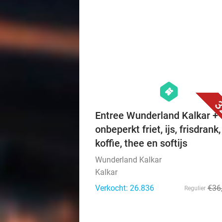
hexagon
events
3
Entree Wunderland Kalkar +
onbeperkt friet, ijs, frisdrank,
koffie, thee en softijs
Wunderland Kalkar
Kalkar
Verkocht: 26.836
€36
Regulier