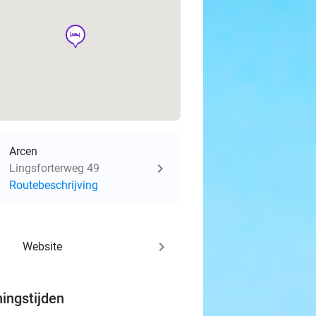
hotel
Arcen
Lingsforterweg 49
Routebeschrijving
keyboard_arrow_right
Website
ingstijden