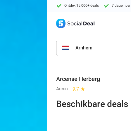
Ontdek 15.000+ deals
7 dagen per
Arnhem
Arcense Herberg
Arcen
9.7
star
Beschikbare deals