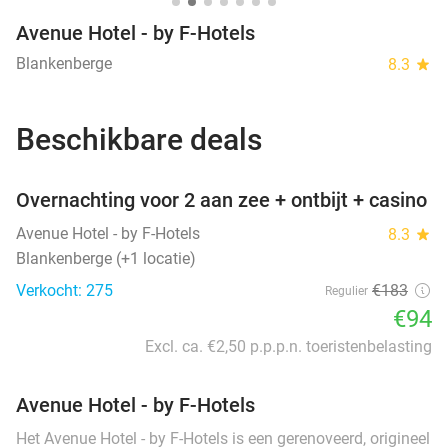
Avenue Hotel - by F-Hotels
Blankenberge
8.3
star
Beschikbare deals
favorite_border
Overnachting voor 2 aan zee + ontbijt + casino
Avenue Hotel - by F-Hotels
8.3
star
Blankenberge (+1 locatie)
Verkocht: 275
€183
Regulier
€94
Excl. ca. €2,50 p.p.p.n. toeristenbelasting
Avenue Hotel - by F-Hotels
Het Avenue Hotel - by F-Hotels is een gerenoveerd, origineel