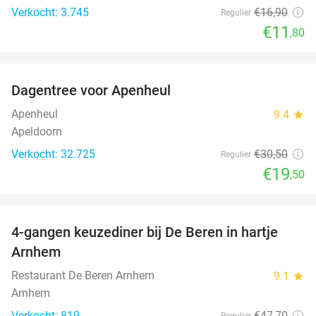
Verkocht: 3.745
€16
,90
Regulier
€11
,80
favorite_border
Dagentree voor Apenheul
36%
Apenheul
9.4
star
Apeldoorn
Verkocht: 32.725
€30
,50
Regulier
€19
,50
favorite_border
4-gangen keuzediner bij De Beren in hartje
46%
Arnhem
Restaurant De Beren Arnhem
9.1
star
Arnhem
Verkocht: 819
€47
,70
Regulier