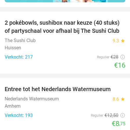
favorite_border
2 pokébowls, sushibox naar keuze (40 stuks)
43%
of partyschaal voor afhaal bij The Sushi Club
The Sushi Club
9.3
star
Huissen
Verkocht: 217
€28
Regulier
€16
favorite_border
Entree tot het Nederlands Watermuseum
30%
Nederlands Watermuseum
8.6
star
Arnhem
Verkocht: 193
€12
,50
Regulier
€8
,75