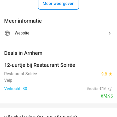
Meer weergeven
Meer informatie
Website
favorite_border
Deals in Arnhem
12-uurtje bij Restaurant Soirée
38%
Restaurant Soirée
9.8
star
Velp
Verkocht: 80
€16
Regulier
€9
,95
favorite_border