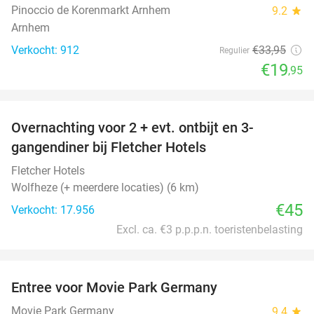
Pinoccio de Korenmarkt Arnhem
9.2
star
Arnhem
Verkocht: 912
€33
,95
Regulier
€19
,95
favorite_border
Overnachting voor 2 + evt. ontbijt en 3-
gangendiner bij Fletcher Hotels
Fletcher Hotels
Wolfheze (+ meerdere locaties) (6 km)
€45
Verkocht: 17.956
Excl. ca. €3 p.p.p.n. toeristenbelasting
favorite_border
Entree voor Movie Park Germany
38%
Movie Park Germany
9.4
star