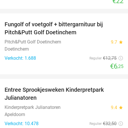
€22
favorite_border
Fungolf of voetgolf + bittergarnituur bij
51%
Pitch&Putt Golf Doetinchem
Pitch&Putt Golf Doetinchem
9.7
star
Doetinchem
Verkocht: 1.688
€12
,75
Regulier
€6
,25
favorite_border
Entree Sprookjesweken Kinderpretpark
39%
Julianatoren
Kinderpretpark Julianatoren
9.4
star
Apeldoorn
Verkocht: 10.478
€32
,50
Regulier