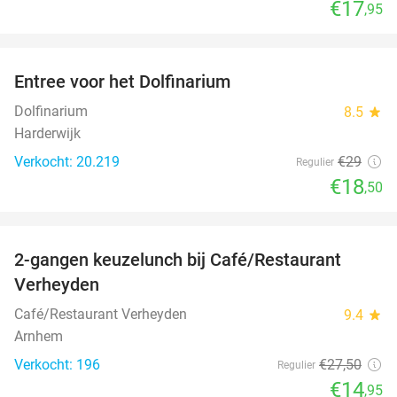
€17
,95
favorite_border
Entree voor het Dolfinarium
36%
Dolfinarium
8.5
star
Harderwijk
Verkocht: 20.219
€29
Regulier
€18
,50
favorite_border
2-gangen keuzelunch bij Café/Restaurant
46%
Verheyden
Café/Restaurant Verheyden
9.4
star
Arnhem
Verkocht: 196
€27
,50
Regulier
€14
,95