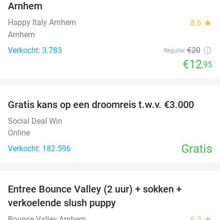
Arnhem
Happy Italy Arnhem
8.6
star
Arnhem
Verkocht: 3.783
€20
Regulier
€12
,95
favorite_border
Gratis kans op een droomreis t.w.v. €3.000
Social Deal Win
Online
Gratis
Verkocht: 182.596
favorite_border
Entree Bounce Valley (2 uur) + sokken +
41%
verkoelende slush puppy
Bounce Valley Arnhem
9.2
star