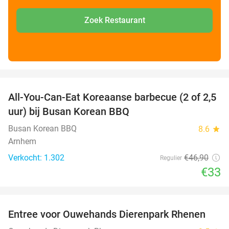
Zoek Restaurant
favorite_border
All-You-Can-Eat Koreaanse barbecue (2 of 2,5
30%
uur) bij Busan Korean BBQ
Busan Korean BBQ
8.6
star
Arnhem
Verkocht: 1.302
€46
,90
Regulier
€33
favorite_border
Entree voor Ouwehands Dierenpark Rhenen
19%