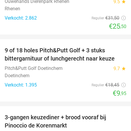
Ouwehands Dierenpark Rhenen
9.5
star
Rhenen
Verkocht: 2.862
€31
,50
Regulier
€25
,50
favorite_border
9 of 18 holes Pitch&Putt Golf + 3 stuks
46%
bittergarnituur of lunchgerecht naar keuze
Pitch&Putt Golf Doetinchem
9.7
star
Doetinchem
Verkocht: 1.395
€18
,45
Regulier
€9
,95
favorite_border
3-gangen keuzediner + brood vooraf bij
41%
Pinoccio de Korenmarkt