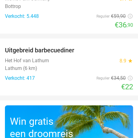
Bottrop
Verkocht: 5.448
€59
,90
Regulier
€36
,90
favorite_border
Uitgebreid barbecuediner
36%
Het Hof van Lathum
8.9
star
Lathum (6 km)
Verkocht: 417
€34
,50
Regulier
€22
Win gratis
een droomreis