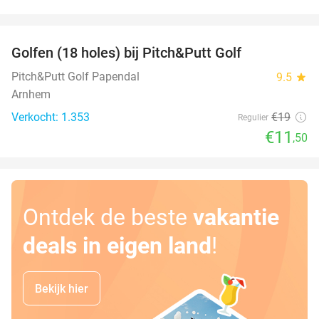
favorite_border
Golfen (18 holes) bij Pitch&Putt Golf
39%
Pitch&Putt Golf Papendal
9.5
star
Arnhem
Verkocht: 1.353
€19
Regulier
€11
,50
Ontdek de beste
vakantie
deals in eigen land
!
Bekijk hier