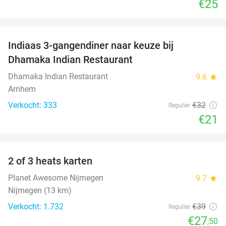
€25
favorite_border
Indiaas 3-gangendiner naar keuze bij
34%
Dhamaka Indian Restaurant
Dhamaka Indian Restaurant
9.6
star
Arnhem
Verkocht: 333
€32
Regulier
€21
favorite_border
2 of 3 heats karten
29%
Planet Awesome Nijmegen
9.7
star
Nijmegen (13 km)
Verkocht: 1.732
€39
Regulier
€27
,50