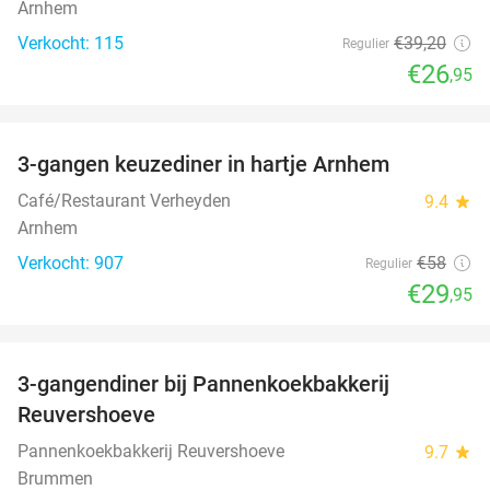
Arnhem
Verkocht: 115
€39
,20
Regulier
€26
,95
favorite_border
3-gangen keuzediner in hartje Arnhem
48%
Café/Restaurant Verheyden
9.4
star
Arnhem
Verkocht: 907
€58
Regulier
€29
,95
favorite_border
3-gangendiner bij Pannenkoekbakkerij
47%
Reuvershoeve
Pannenkoekbakkerij Reuvershoeve
9.7
star
Brummen