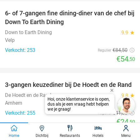
6- of 7-gangen fine dining-diner van de chef bij
36%
Down To Earth Dining
Down to Earth Dining
9.9
star
Velp
Verkocht: 253
€84
,50
Regulier
€54
,50
favorite_border
3-gangen keuzediner bij De Hoedt en de Rand
41%
De Hoedt en de Rand
9.8
star
Arnhem
Verkocht: 255
€41
,30
Regulier
€24
,50
favorite_border
Home
Dichtbij
Restaurants
Hotels
Menu