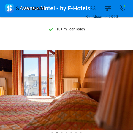
Ontdek 15.000+ deals

Avenue Hotel - by F-Hotels
7 dagen per week beschikbaar
Bereikbaar tot 23:00
10+ miljoen leden
9,4
op basis van
205.869 reviews
Ontdek 15.000+ deals
7 dagen per week beschikbaar
10+ miljoen leden