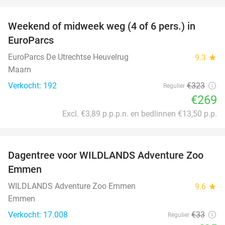
favorite_border
Weekend of midweek weg (4 of 6 pers.) in
17%
EuroParcs
EuroParcs De Utrechtse Heuvelrug
9.3
star
Maarn
Verkocht: 192
€323
Regulier
€269
Excl. €3,89 p.p.p.n. en bedlinnen €13,50 p.p.
favorite_border
Dagentree voor WILDLANDS Adventure Zoo
24%
Emmen
WILDLANDS Adventure Zoo Emmen
9.6
star
Emmen
Verkocht: 17.008
€33
Regulier