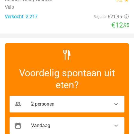
Velp
Verkocht: 2.217
€21
,95
Regulier
€12
,95
Voordelig spontaan uit
eten?