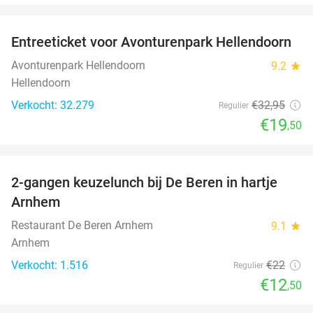
favorite_border
Entreeticket voor Avonturenpark Hellendoorn
41%
Avonturenpark Hellendoorn
9.2
star
Hellendoorn
Verkocht: 32.279
€32
,95
Regulier
€19
,50
favorite_border
2-gangen keuzelunch bij De Beren in hartje
43%
Arnhem
Restaurant De Beren Arnhem
9.1
star
Arnhem
Verkocht: 1.516
€22
Regulier
€12
,50
favorite_border