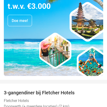
t.w.v. €3.000
Doe mee!
favorite_border
3-gangendiner bij Fletcher Hotels
42%
Fletcher Hotels
Doorwerth (+ meerdere locaties) (7 km)