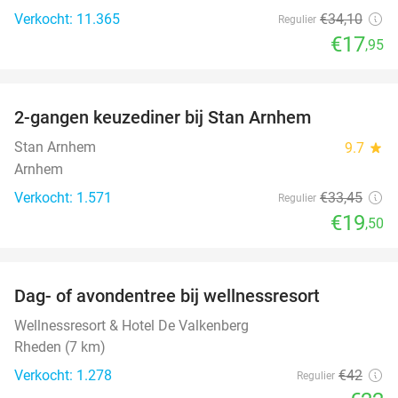
Verkocht: 11.365
€34
,10
Regulier
€17
,95
favorite_border
2-gangen keuzediner bij Stan Arnhem
42%
Stan Arnhem
9.7
star
Arnhem
Verkocht: 1.571
€33
,45
Regulier
€19
,50
favorite_border
Dag- of avondentree bij wellnessresort
48%
Wellnessresort & Hotel De Valkenberg
Rheden (7 km)
Verkocht: 1.278
€42
Regulier