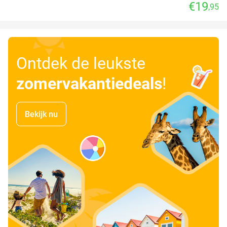
€19
,95
Ontdek de leukste
zomervakantiedeals
!
Bekijk nu