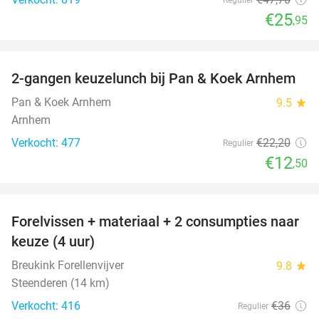
€25
,95
favorite_border
2-gangen keuzelunch bij Pan & Koek Arnhem
44%
Pan & Koek Arnhem
9.5
star
Arnhem
Verkocht: 477
€22
,20
Regulier
€12
,50
favorite_border
Forelvissen + materiaal + 2 consumpties naar
50%
keuze (4 uur)
Breukink Forellenvijver
9.8
star
Steenderen (14 km)
Verkocht: 416
€36
Regulier