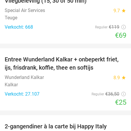
Vliegbeleving (15, 30 of 50 min)
42%
Special Air Services
9.7
star
Teuge
Verkocht: 668
€119
Regulier
€69
favorite_border
Entree Wunderland Kalkar + onbeperkt friet,
32%
ijs, frisdrank, koffie, thee en softijs
Wunderland Kalkar
8.9
star
Kalkar
Verkocht: 27.107
€36
,50
Regulier
€25
favorite_border
2-gangendiner à la carte bij Happy Italy
35%