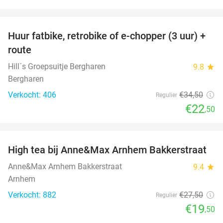
favorite_border
Huur fatbike, retrobike of e-chopper (3 uur) +
35%
route
Hill´s Groepsuitje Bergharen
9.8
star
Bergharen
Verkocht: 406
€34
,50
Regulier
€22
,50
favorite_border
High tea bij Anne&Max Arnhem Bakkerstraat
29%
Anne&Max Arnhem Bakkerstraat
9.4
star
Arnhem
Verkocht: 882
€27
,50
Regulier
€19
,50