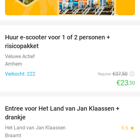
favorite_border
Huur e-scooter voor 1 of 2 personen +
37%
risicopakket
Veluwe Actief
Arnhem
Verkocht: 222
€37
,50
Regulier
€23
,50
favorite_border
Entree voor Het Land van Jan Klaassen +
30%
drankje
Het Land van Jan Klaassen
9.6
star
Braamt