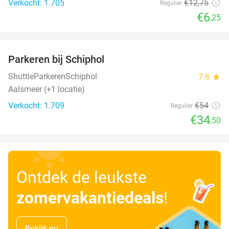
Verkocht: 1.705
€12
,75
Regulier
€6
,25
favorite_border
Parkeren bij Schiphol
36%
ShuttleParkerenSchiphol
7.8
star
Aalsmeer (+1 locatie)
Verkocht: 1.709
€54
Regulier
€34
,50
Ontdek de leukste
zomervakantiedeals
!
Bekijk nu