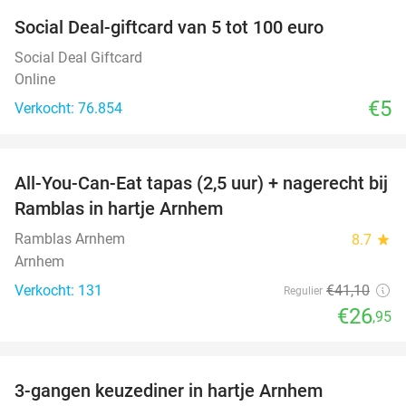
Social Deal-giftcard van 5 tot 100 euro
Social Deal Giftcard
Online
€5
Verkocht: 76.854
favorite_border
All-You-Can-Eat tapas (2,5 uur) + nagerecht bij
34%
Ramblas in hartje Arnhem
Ramblas Arnhem
8.7
star
Arnhem
Verkocht: 131
€41
,10
Regulier
€26
,95
favorite_border
3-gangen keuzediner in hartje Arnhem
48%