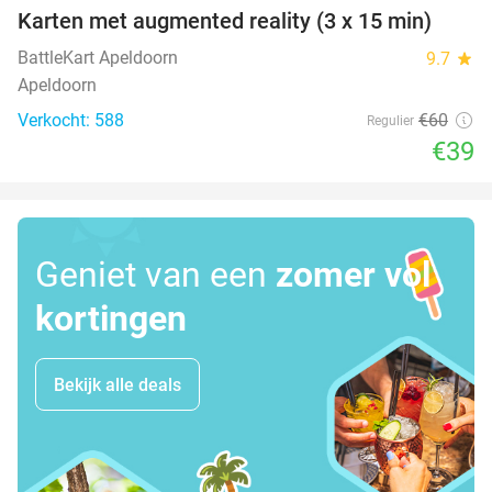
Karten met augmented reality (3 x 15 min)
35%
BattleKart Apeldoorn
9.7
star
Apeldoorn
Verkocht: 588
€60
Regulier
€39
Geniet van een
zomer vol
kortingen
Bekijk alle deals