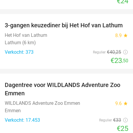
€24
favorite_border
3-gangen keuzediner bij Het Hof van Lathum
42%
Het Hof van Lathum
8.9
star
Lathum (6 km)
Verkocht: 373
€40
,25
Regulier
€23
,50
favorite_border
Dagentree voor WILDLANDS Adventure Zoo
24%
Emmen
WILDLANDS Adventure Zoo Emmen
9.6
star
Emmen
Verkocht: 17.453
€33
Regulier
€25