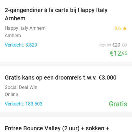
2-gangendiner à la carte bij Happy Italy
35%
Arnhem
Happy Italy Arnhem
8.6
star
Arnhem
Verkocht: 3.829
€20
Regulier
€12
,95
favorite_border
Gratis kans op een droomreis t.w.v. €3.000
Social Deal Win
Online
Gratis
Verkocht: 183.503
favorite_border
Entree Bounce Valley (2 uur) + sokken +
41%