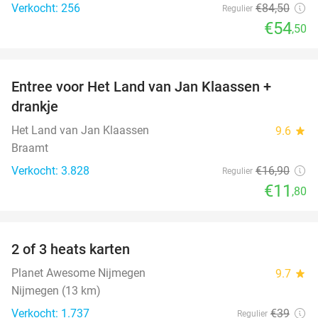
Verkocht: 256
€84
,50
Regulier
€54
,50
favorite_border
Entree voor Het Land van Jan Klaassen +
30%
drankje
Het Land van Jan Klaassen
9.6
star
Braamt
Verkocht: 3.828
€16
,90
Regulier
€11
,80
favorite_border
2 of 3 heats karten
29%
Planet Awesome Nijmegen
9.7
star
Nijmegen (13 km)
Verkocht: 1.737
€39
Regulier