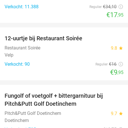
Verkocht: 11.388
€34
,10
Regulier
€17
,95
favorite_border
12-uurtje bij Restaurant Soirée
38%
Restaurant Soirée
9.8
star
Velp
Verkocht: 90
€16
Regulier
€9
,95
favorite_border
Fungolf of voetgolf + bittergarnituur bij
51%
Pitch&Putt Golf Doetinchem
Pitch&Putt Golf Doetinchem
9.7
star
Doetinchem