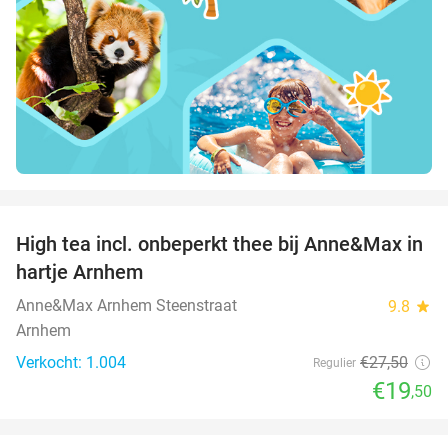
favorite_border
High tea incl. onbeperkt thee bij Anne&Max in
29%
hartje Arnhem
Anne&Max Arnhem Steenstraat
9.8
star
Arnhem
Verkocht: 1.004
€27
,50
Regulier
€19
,50
favorite_border