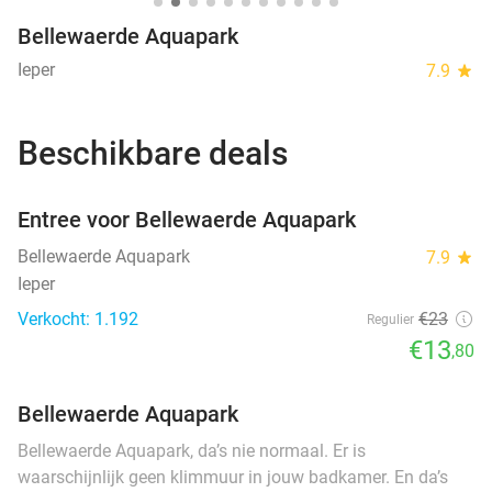
Bellewaerde Aquapark
Ieper
7.9
star
Beschikbare deals
favorite_border
Entree voor Bellewaerde Aquapark
Bellewaerde Aquapark
7.9
star
Ieper
Verkocht: 1.192
€23
Regulier
€13
,80
Bellewaerde Aquapark
Bellewaerde Aquapark, da’s nie normaal. Er is
waarschijnlijk geen klimmuur in jouw badkamer. En da’s