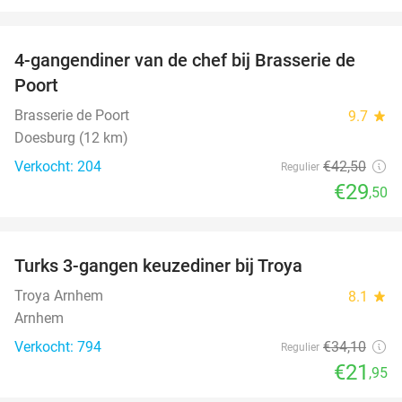
favorite_border
4-gangendiner van de chef bij Brasserie de
31%
Poort
Brasserie de Poort
9.7
star
Doesburg (12 km)
Verkocht: 204
€42
,50
Regulier
€29
,50
favorite_border
Turks 3-gangen keuzediner bij Troya
36%
Troya Arnhem
8.1
star
Arnhem
Verkocht: 794
€34
,10
Regulier
€21
,95