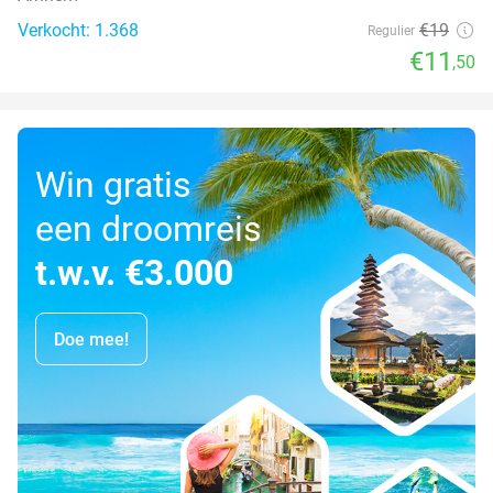
Verkocht: 1.368
€19
Regulier
€11
,50
Win gratis
een droomreis
t.w.v. €3.000
Doe mee!