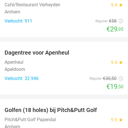
Café/Restaurant Verheyden
9.4
star
Arnhem
Verkocht: 911
€58
Regulier
€29
,95
favorite_border
Dagentree voor Apenheul
36%
Apenheul
9.4
star
Apeldoorn
Verkocht: 32.946
€30
,50
Regulier
€19
,50
favorite_border
Golfen (18 holes) bij Pitch&Putt Golf
39%
Pitch&Putt Golf Papendal
9.5
star
Arnhem