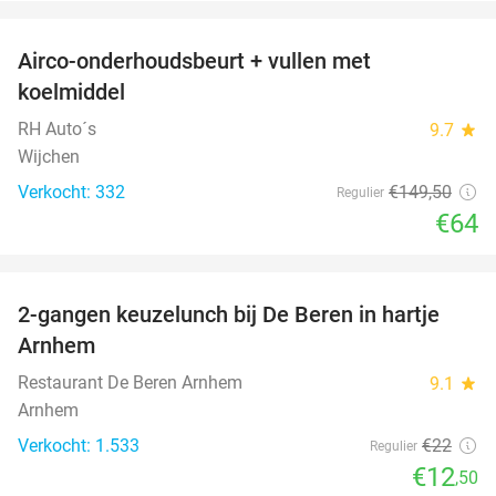
favorite_border
Airco-onderhoudsbeurt + vullen met
57%
koelmiddel
RH Auto´s
9.7
star
Wijchen
Verkocht: 332
€149
,50
Regulier
€64
favorite_border
2-gangen keuzelunch bij De Beren in hartje
43%
Arnhem
Restaurant De Beren Arnhem
9.1
star
Arnhem
Verkocht: 1.533
€22
Regulier
€12
,50