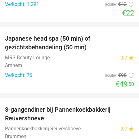
Verkocht: 1.291
€42
Regulier
€22
favorite_border
Japanese head spa (50 min) of
49%
gezichtsbehandeling (50 min)
MRS Beauty Lounge
9.7
star
Arnhem
Verkocht: 76
€98
Regulier
€49
,50
favorite_border
3-gangendiner bij Pannenkoekbakkerij
47%
Reuvershoeve
Pannenkoekbakkerij Reuvershoeve
9.7
star
Brummen