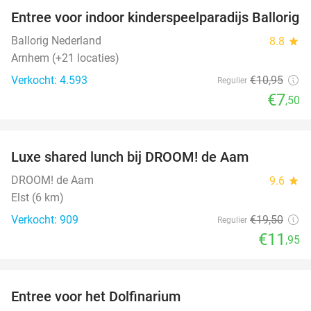
Entree voor indoor kinderspeelparadijs Ballorig
32%
Ballorig Nederland
8.8
star
Arnhem (+21 locaties)
Verkocht: 4.593
€10
,95
Regulier
€7
,50
favorite_border
Luxe shared lunch bij DROOM! de Aam
39%
DROOM! de Aam
9.6
star
Elst (6 km)
Verkocht: 909
€19
,50
Regulier
€11
,95
favorite_border
Entree voor het Dolfinarium
36%