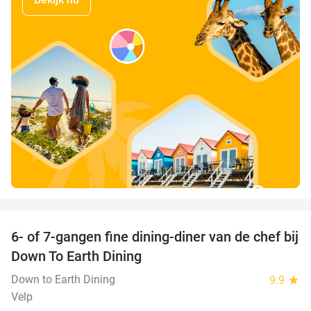
favorite_border
6- of 7-gangen fine dining-diner van de chef bij
36%
Down To Earth Dining
Down to Earth Dining
9.9
star
Velp