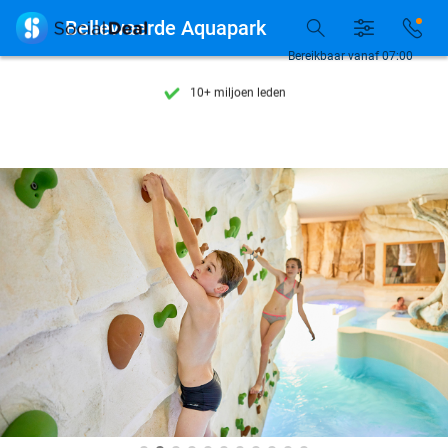
Ontdek 15.000+ deals

Bellewaerde Aquapark
7 dagen per week beschikbaar
Bereikbaar vanaf 07:00
10+ miljoen leden
9,4
op basis van
205.978 reviews
Ontdek 15.000+ deals
7 dagen per week beschikbaar
10+ miljoen leden