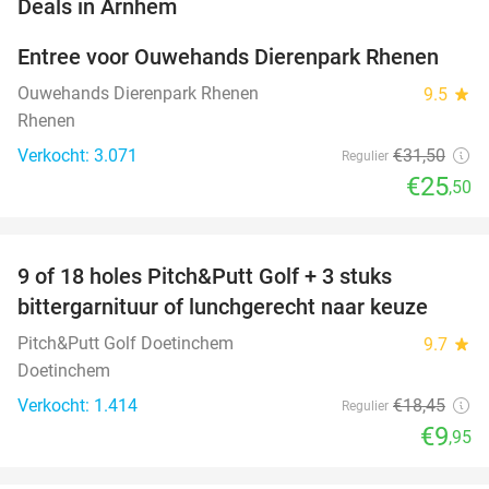
favorite_border
Deals in Arnhem
Entree voor Ouwehands Dierenpark Rhenen
19%
Ouwehands Dierenpark Rhenen
9.5
star
Rhenen
Verkocht: 3.071
€31
,50
Regulier
€25
,50
favorite_border
9 of 18 holes Pitch&Putt Golf + 3 stuks
46%
bittergarnituur of lunchgerecht naar keuze
Pitch&Putt Golf Doetinchem
9.7
star
Doetinchem
Verkocht: 1.414
€18
,45
Regulier
€9
,95
favorite_border