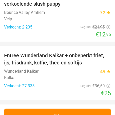
verkoelende slush puppy
Bounce Valley Arnhem
9.2
star
Velp
Verkocht: 2.235
€21
,95
Regulier
€12
,95
favorite_border
Entree Wunderland Kalkar + onbeperkt friet,
32%
ijs, frisdrank, koffie, thee en softijs
Wunderland Kalkar
8.9
star
Kalkar
Verkocht: 27.338
€36
,50
Regulier
€25