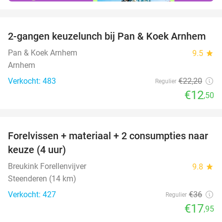
favorite_border
2-gangen keuzelunch bij Pan & Koek Arnhem
44%
Pan & Koek Arnhem
9.5
star
Arnhem
Verkocht: 483
€22
,20
Regulier
€12
,50
favorite_border
Forelvissen + materiaal + 2 consumpties naar
50%
keuze (4 uur)
Breukink Forellenvijver
9.8
star
Steenderen (14 km)
Verkocht: 427
€36
Regulier
€17
,95