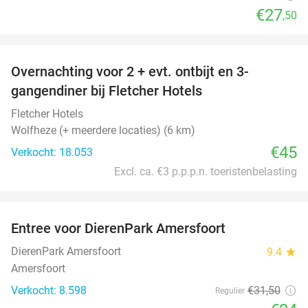
€27
,50
favorite_border
Overnachting voor 2 + evt. ontbijt en 3-
gangendiner bij Fletcher Hotels
Fletcher Hotels
Wolfheze (+ meerdere locaties) (6 km)
€45
Verkocht: 18.053
Excl. ca. €3 p.p.p.n. toeristenbelasting
favorite_border
Entree voor DierenPark Amersfoort
24%
DierenPark Amersfoort
9.4
star
Amersfoort
Verkocht: 8.598
€31
,50
Regulier