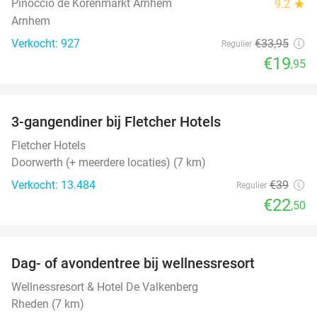
Pinoccio de Korenmarkt Arnhem
9.2
star
Arnhem
Verkocht: 927
€33
,95
Regulier
€19
,95
favorite_border
3-gangendiner bij Fletcher Hotels
42%
Fletcher Hotels
Doorwerth (+ meerdere locaties) (7 km)
Verkocht: 13.484
€39
Regulier
€22
,50
favorite_border
Dag- of avondentree bij wellnessresort
48%
Wellnessresort & Hotel De Valkenberg
Rheden (7 km)