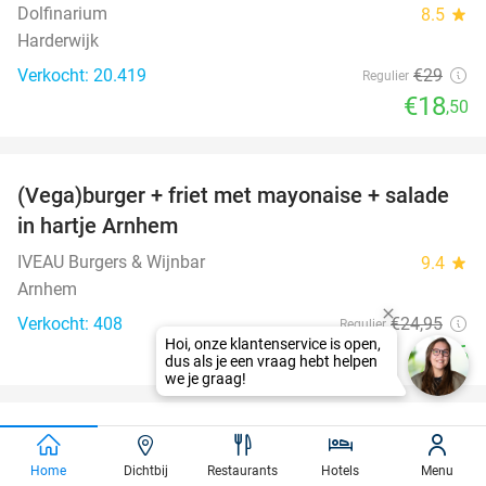
Dolfinarium
8.5
star
Harderwijk
Verkocht: 20.419
€29
Regulier
€18
,50
favorite_border
(Vega)burger + friet met mayonaise + salade
36%
in hartje Arnhem
IVEAU Burgers & Wijnbar
9.4
star
Arnhem
Verkocht: 408
€24
,95
Regulier
€16
favorite_border
2-gangen keuzediner bij Stan Arnhem
42%
Home
Dichtbij
Restaurants
Hotels
Menu
Stan Arnhem
9.7
star