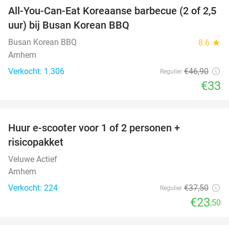
All-You-Can-Eat Koreaanse barbecue (2 of 2,5
30%
uur) bij Busan Korean BBQ
Busan Korean BBQ
8.6
star
Arnhem
Verkocht: 1.306
€46
,90
Regulier
€33
favorite_border
Huur e-scooter voor 1 of 2 personen +
37%
risicopakket
Veluwe Actief
Arnhem
Verkocht: 224
€37
,50
Regulier
€23
,50
favorite_border