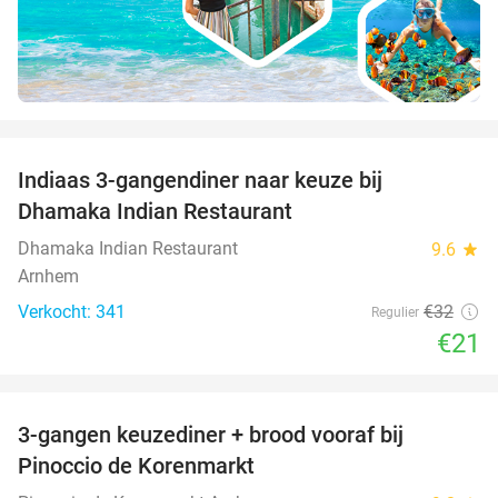
favorite_border
Indiaas 3-gangendiner naar keuze bij
34%
Dhamaka Indian Restaurant
Dhamaka Indian Restaurant
9.6
star
Arnhem
Verkocht: 341
€32
Regulier
€21
favorite_border
3-gangen keuzediner + brood vooraf bij
41%
Pinoccio de Korenmarkt