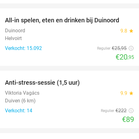
favorite_border
All-in spelen, eten en drinken bij Duinoord
19%
Duinoord
9.8
star
Helvoirt
Verkocht: 15.092
€25
,95
Regulier
€20
,95
favorite_border
Anti-stress-sessie (1,5 uur)
60%
Viktoria Vagács
9.9
star
Duiven (6 km)
Verkocht: 14
€222
Regulier
€89
favorite_border