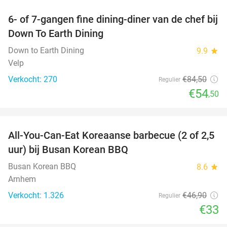
6- of 7-gangen fine dining-diner van de chef bij
36%
Down To Earth Dining
Down to Earth Dining
9.9
star
Velp
Verkocht: 270
€84
,50
Regulier
€54
,50
favorite_border
All-You-Can-Eat Koreaanse barbecue (2 of 2,5
30%
uur) bij Busan Korean BBQ
Busan Korean BBQ
8.6
star
Arnhem
Verkocht: 1.326
€46
,90
Regulier
€33
favorite_border