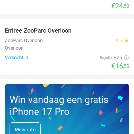
€24
,50
favorite_border
Entree ZooParc Overloon
34%
NEW
TODAY
ZooParc Overloon
9.7
star
Overloon
Verkocht: 3
€25
Regulier
€16
,50
Win vandaag een gratis
iPhone 17 Pro
Meer info