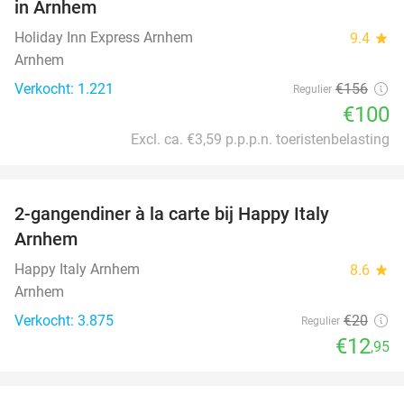
in Arnhem
Holiday Inn Express Arnhem
9.4
star
Arnhem
Verkocht: 1.221
€156
Regulier
€100
Excl. ca. €3,59 p.p.p.n. toeristenbelasting
favorite_border
2-gangendiner à la carte bij Happy Italy
35%
Arnhem
Happy Italy Arnhem
8.6
star
Arnhem
Verkocht: 3.875
€20
Regulier
€12
,95
favorite_border