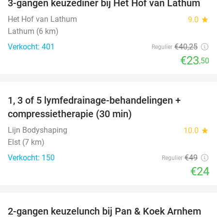
3-gangen keuzediner bij Het Hof van Lathum
42%
Het Hof van Lathum
9.0
star
Lathum (6 km)
Verkocht: 401
€40
,25
Regulier
€23
,50
favorite_border
1, 3 of 5 lymfedrainage-behandelingen +
51%
compressietherapie (30 min)
Lijn Bodyshaping
10.0
star
Elst (7 km)
Verkocht: 150
€49
Regulier
€24
favorite_border
2-gangen keuzelunch bij Pan & Koek Arnhem
44%