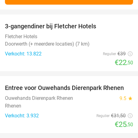
favorite_border
3-gangendiner bij Fletcher Hotels
42%
Fletcher Hotels
Doorwerth (+ meerdere locaties) (7 km)
Verkocht: 13.822
€39
Regulier
€22
,50
favorite_border
Entree voor Ouwehands Dierenpark Rhenen
19%
Ouwehands Dierenpark Rhenen
9.5
star
Rhenen
Verkocht: 3.932
€31
,50
Regulier
€25
,50
favorite_border