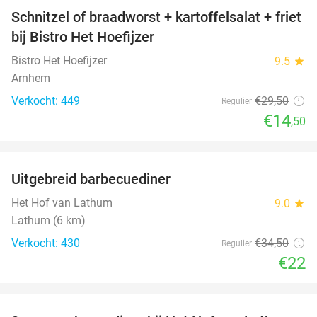
Schnitzel of braadworst + kartoffelsalat + friet
51%
bij Bistro Het Hoefijzer
Bistro Het Hoefijzer
9.5
star
Arnhem
Verkocht: 449
€29
,50
Regulier
€14
,50
favorite_border
Uitgebreid barbecuediner
36%
Het Hof van Lathum
9.0
star
Lathum (6 km)
Verkocht: 430
€34
,50
Regulier
€22
favorite_border