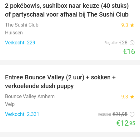
2 pokébowls, sushibox naar keuze (40 stuks)
43%
of partyschaal voor afhaal bij The Sushi Club
The Sushi Club
9.3
star
Huissen
Verkocht: 229
€28
Regulier
€16
favorite_border
Entree Bounce Valley (2 uur) + sokken +
41%
verkoelende slush puppy
Bounce Valley Arnhem
9.3
star
Velp
Verkocht: 2.331
€21
,95
Regulier
€12
,95
favorite_border