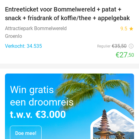
Entreeticket voor Bommelwereld + patat +
23%
snack + frisdrank of koffie/thee + appelgebak
Attractiepark Bommelwereld
9.5
star
Groenlo
Verkocht: 34.535
€35
,50
Regulier
€27
,50
Win gratis
een droomreis
t.w.v. €3.000
Doe mee!