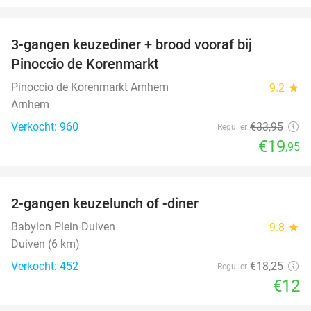
favorite_border
3-gangen keuzediner + brood vooraf bij
41%
Pinoccio de Korenmarkt
Pinoccio de Korenmarkt Arnhem
9.2
star
Arnhem
Verkocht: 960
€33
,95
Regulier
€19
,95
favorite_border
2-gangen keuzelunch of -diner
34%
Babylon Plein Duiven
9.8
star
Duiven (6 km)
Verkocht: 452
€18
,25
Regulier
€12