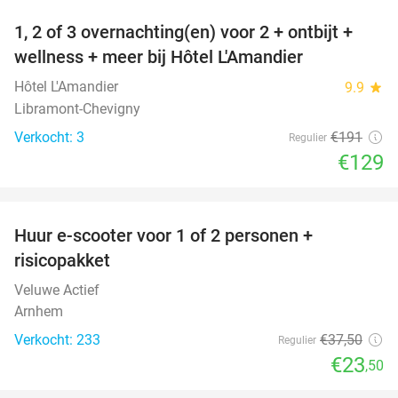
1, 2 of 3 overnachting(en) voor 2 + ontbijt +
32%
NEW
wellness + meer bij Hôtel L'Amandier
TODAY
Hôtel L'Amandier
9.9
star
Libramont-Chevigny
Verkocht: 3
€191
Regulier
€129
favorite_border
Huur e-scooter voor 1 of 2 personen +
37%
risicopakket
Veluwe Actief
Arnhem
Verkocht: 233
€37
,50
Regulier
€23
,50
favorite_border