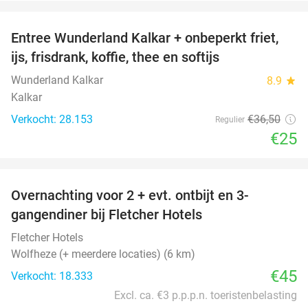
favorite_border
Entree Wunderland Kalkar + onbeperkt friet,
32%
ijs, frisdrank, koffie, thee en softijs
Wunderland Kalkar
8.9
star
Kalkar
Verkocht: 28.153
€36
,50
Regulier
€25
favorite_border
Overnachting voor 2 + evt. ontbijt en 3-
gangendiner bij Fletcher Hotels
Fletcher Hotels
Wolfheze (+ meerdere locaties) (6 km)
€45
Verkocht: 18.333
Excl. ca. €3 p.p.p.n. toeristenbelasting