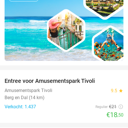
favorite_border
Entree voor Amusementspark Tivoli
12%
Amusementspark Tivoli
9.5
star
Berg en Dal (14 km)
Verkocht: 1.437
€21
Regulier
€18
,50
favorite_border