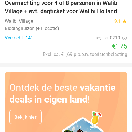
Overnachting voor 4 of 8 personen in Walibi
20%
Village + evt. dagticket voor Walibi Holland
Walibi Village
9.1
star
Biddinghuizen (+1 locatie)
Verkocht: 141
€219
Regulier
€175
Excl. ca. €1,69 p.p.p.n. toeristenbelasting
Ontdek de beste
vakantie
deals in eigen land
!
Bekijk hier