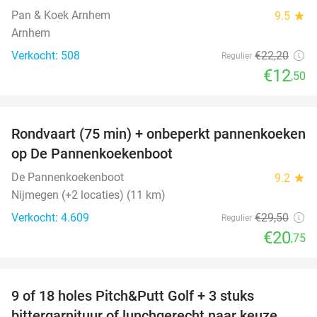
Pan & Koek Arnhem
9.5
star
Arnhem
Verkocht: 508
€22
,20
Regulier
€12
,50
favorite_border
Rondvaart (75 min) + onbeperkt pannenkoeken
30%
op De Pannenkoekenboot
De Pannenkoekenboot
9.2
star
Nijmegen (+2 locaties) (11 km)
Verkocht: 4.609
€29
,50
Regulier
€20
,75
favorite_border
9 of 18 holes Pitch&Putt Golf + 3 stuks
46%
bittergarnituur of lunchgerecht naar keuze