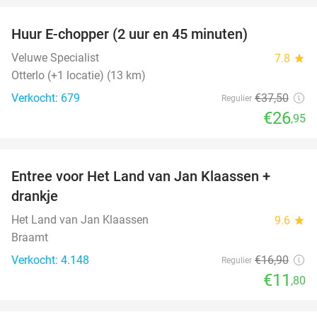
Huur E-chopper (2 uur en 45 minuten)
28%
Veluwe Specialist
7.8
star
Otterlo (+1 locatie) (13 km)
Verkocht: 679
€37
,50
Regulier
€26
,95
favorite_border
Entree voor Het Land van Jan Klaassen +
30%
drankje
Het Land van Jan Klaassen
9.6
star
Braamt
Verkocht: 4.148
€16
,90
Regulier
€11
,80
favorite_border