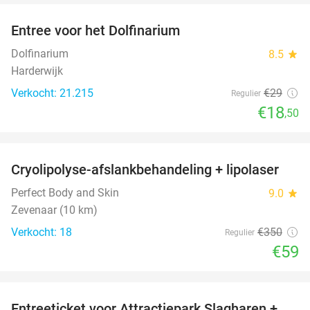
Entree voor het Dolfinarium
36%
Dolfinarium
8.5
star
Harderwijk
Verkocht: 21.215
€29
Regulier
€18
,50
favorite_border
Cryolipolyse-afslankbehandeling + lipolaser
83%
Perfect Body and Skin
9.0
star
Zevenaar (10 km)
Verkocht: 18
€350
Regulier
€59
favorite_border
Entreeticket voor Attractiepark Slagharen +