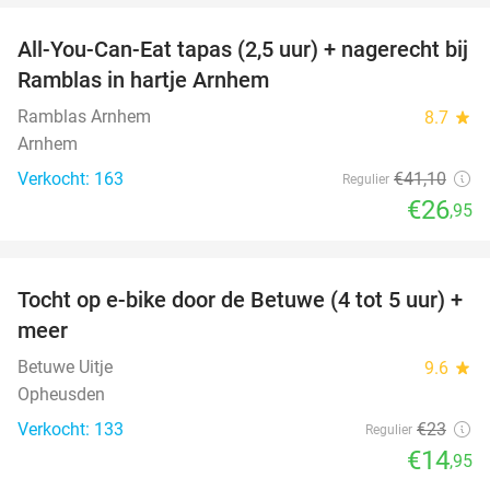
All-You-Can-Eat tapas (2,5 uur) + nagerecht bij
34%
Ramblas in hartje Arnhem
Ramblas Arnhem
8.7
star
Arnhem
Verkocht: 163
€41
,10
Regulier
€26
,95
favorite_border
Tocht op e-bike door de Betuwe (4 tot 5 uur) +
35%
meer
Betuwe Uitje
9.6
star
Opheusden
Verkocht: 133
€23
Regulier
€14
,95