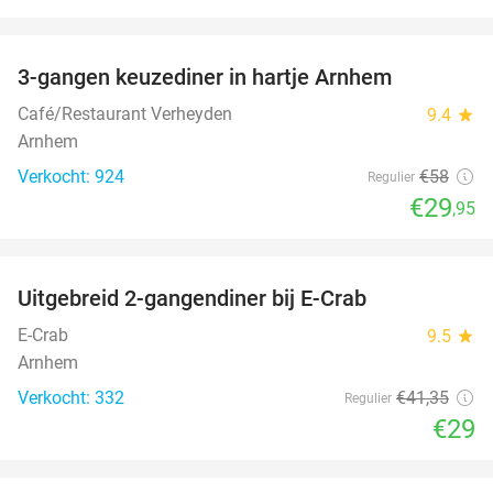
favorite_border
3-gangen keuzediner in hartje Arnhem
48%
Café/Restaurant Verheyden
9.4
star
Arnhem
Verkocht: 924
€58
Regulier
€29
,95
favorite_border
Uitgebreid 2-gangendiner bij E-Crab
30%
E-Crab
9.5
star
Arnhem
Verkocht: 332
€41
,35
Regulier
€29
favorite_border