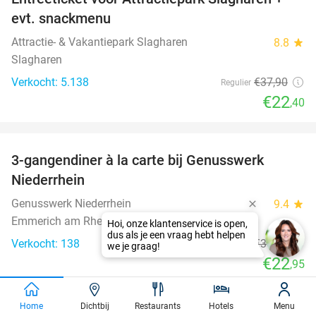
41%
evt. snackmenu
Attractie- & Vakantiepark Slagharen
8.8
star
Slagharen
Verkocht: 5.138
€37
,90
Regulier
€22
,40
favorite_border
3-gangendiner à la carte bij Genusswerk
37%
Niederrhein
Genusswerk Niederrhein
9.4
star
Emmerich am Rhein
Verkocht: 138
€36
,23
Regulier
€22
,95
favorite_border
Home
Dichtbij
Restaurants
Hotels
Menu