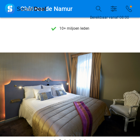
Ontdek 15.000+ deals

Château de Namur
7 dagen per week beschikbaar
Bereikbaar vanaf 08:00
10+ miljoen leden
9,4
op basis van
206.257 reviews
Ontdek 15.000+ deals
7 dagen per week beschikbaar
10+ miljoen leden