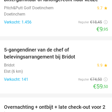
Pitch&Putt Golf Doetinchem
9.7
star
Doetinchem
Verkocht: 1.456
€18
,45
Regulier
€9
,95
favorite_border
5-gangendiner van de chef of
20%
belevingsarrangement bij Bridot
Bridot
9.9
star
Elst (6 km)
Verkocht: 141
€74
,50
Regulier
€59
,50
favorite_border
Overnachting + ontbijt + late check-out voor 2
36%