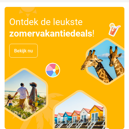
Ontdek de leukste
zomervakantiedeals
!
Bekijk nu