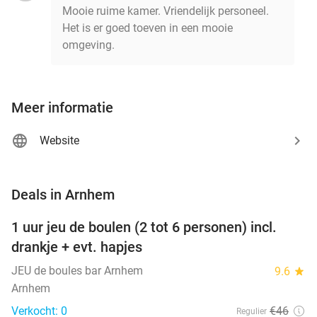
Mooie ruime kamer. Vriendelijk personeel.
Het is er goed toeven in een mooie
omgeving.
Meer informatie
Website
favorite_border
Deals in Arnhem
1 uur jeu de boulen (2 tot 6 personen) incl.
47%
NEW
drankje + evt. hapjes
TODAY
JEU de boules bar Arnhem
9.6
star
Arnhem
Verkocht: 0
€46
Regulier