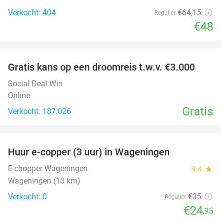
Verkocht: 404
€64
,15
Regulier
€48
favorite_border
Gratis kans op een droomreis t.w.v. €3.000
Social Deal Win
Online
Gratis
Verkocht: 187.026
favorite_border
Huur e-copper (3 uur) in Wageningen
29%
NEW
TODAY
E-chopper Wageningen
9.4
star
Wageningen (10 km)
Verkocht: 0
€35
Regulier
€24
,95