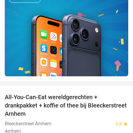
favorite_border
All-You-Can-Eat wereldgerechten +
25%
drankpakket + koffie of thee bij Bleeckerstreet
Arnhem
Bleeckerstreet Arnhem
9.8
star
Arnhem