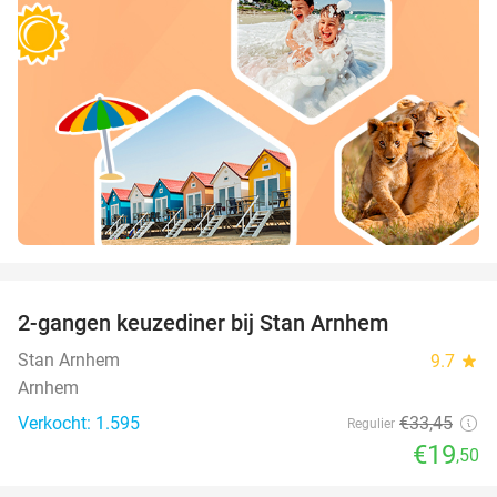
favorite_border
2-gangen keuzediner bij Stan Arnhem
42%
Stan Arnhem
9.7
star
Arnhem
Verkocht: 1.595
€33
,45
Regulier
€19
,50
favorite_border