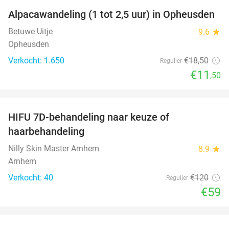
Alpacawandeling (1 tot 2,5 uur) in Opheusden
38%
Betuwe Uitje
9.6
star
Opheusden
Verkocht: 1.650
€18
,50
Regulier
€11
,50
favorite_border
HIFU 7D-behandeling naar keuze of
51%
haarbehandeling
Nilly Skin Master Arnhem
8.9
star
Arnhem
Verkocht: 40
€120
Regulier
€59
favorite_border