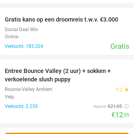
favorite_border
Gratis kans op een droomreis t.w.v. €3.000
Social Deal Win
Online
Gratis
Verkocht: 183.324
favorite_border
Entree Bounce Valley (2 uur) + sokken +
41%
verkoelende slush puppy
Bounce Valley Arnhem
9.2
star
Velp
Verkocht: 2.235
€21
,95
Regulier
€12
,95