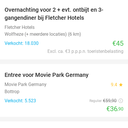
Overnachting voor 2 + evt. ontbijt en 3-
gangendiner bij Fletcher Hotels
Fletcher Hotels
Wolfheze (+ meerdere locaties) (6 km)
€45
Verkocht: 18.030
Excl. ca. €3 p.p.p.n. toeristenbelasting
favorite_border
Entree voor Movie Park Germany
38%
Movie Park Germany
9.4
star
Bottrop
Verkocht: 5.523
€59
,90
Regulier
€36
,90
favorite_border