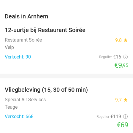
favorite_border
Deals in Arnhem
12-uurtje bij Restaurant Soirée
38%
Restaurant Soirée
9.8
star
Velp
Verkocht: 90
€16
Regulier
€9
,95
favorite_border
Vliegbeleving (15, 30 of 50 min)
42%
Special Air Services
9.7
star
Teuge
Verkocht: 668
€119
Regulier
€69