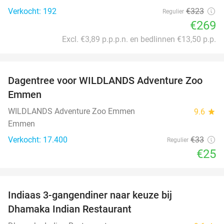
Verkocht: 192
€323
Regulier
€269
Excl. €3,89 p.p.p.n. en bedlinnen €13,50 p.p.
favorite_border
Dagentree voor WILDLANDS Adventure Zoo
24%
Emmen
WILDLANDS Adventure Zoo Emmen
9.6
star
Emmen
Verkocht: 17.400
€33
Regulier
€25
favorite_border
Indiaas 3-gangendiner naar keuze bij
34%
Dhamaka Indian Restaurant