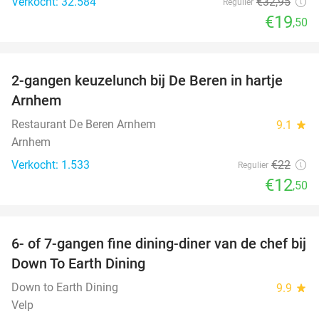
Verkocht: 32.584
€32
,95
Regulier
€19
,50
favorite_border
2-gangen keuzelunch bij De Beren in hartje
43%
Arnhem
Restaurant De Beren Arnhem
9.1
star
Arnhem
Verkocht: 1.533
€22
Regulier
€12
,50
favorite_border
6- of 7-gangen fine dining-diner van de chef bij
36%
Down To Earth Dining
Down to Earth Dining
9.9
star
Velp