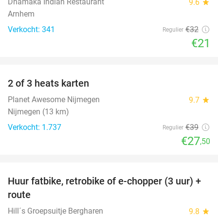
Dhamaka Indian Restaurant
9.6
star
Arnhem
Verkocht: 341
€32
Regulier
€21
favorite_border
2 of 3 heats karten
29%
Planet Awesome Nijmegen
9.7
star
Nijmegen (13 km)
Verkocht: 1.737
€39
Regulier
€27
,50
favorite_border
Huur fatbike, retrobike of e-chopper (3 uur) +
35%
route
Hill´s Groepsuitje Bergharen
9.8
star