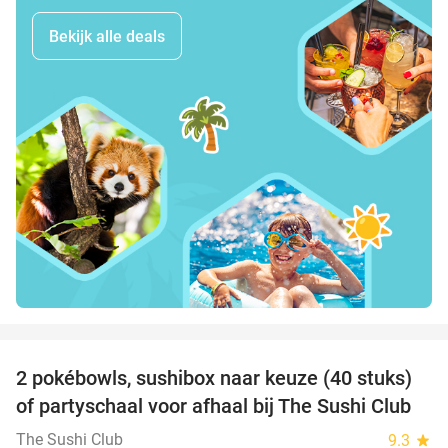
Bekijk alle deals
favorite_border
2 pokébowls, sushibox naar keuze (40 stuks)
43%
of partyschaal voor afhaal bij The Sushi Club
The Sushi Club
9.3
star