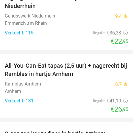
Niederrhein
Genusswerk Niederrhein
9.4
star
Emmerich am Rhein
Verkocht: 115
€36
,23
Regulier
€22
,95
favorite_border
All-You-Can-Eat tapas (2,5 uur) + nagerecht bij
34%
Ramblas in hartje Arnhem
Ramblas Arnhem
8.7
star
Arnhem
Verkocht: 131
€41
,10
Regulier
€26
,95
favorite_border