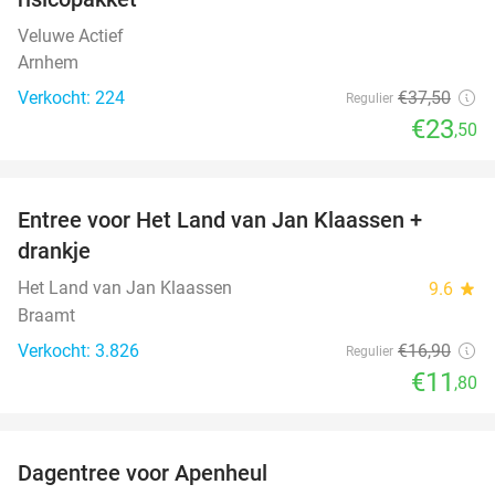
Veluwe Actief
Arnhem
Verkocht: 224
€37
,50
Regulier
€23
,50
favorite_border
Entree voor Het Land van Jan Klaassen +
30%
drankje
Het Land van Jan Klaassen
9.6
star
Braamt
Verkocht: 3.826
€16
,90
Regulier
€11
,80
favorite_border
Dagentree voor Apenheul
36%