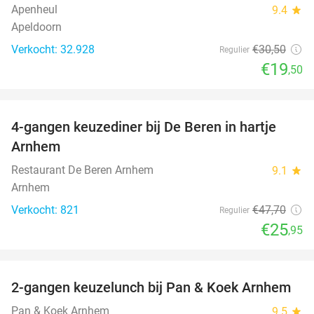
Apenheul
9.4
star
Apeldoorn
Verkocht: 32.928
€30
,50
Regulier
€19
,50
favorite_border
4-gangen keuzediner bij De Beren in hartje
46%
Arnhem
Restaurant De Beren Arnhem
9.1
star
Arnhem
Verkocht: 821
€47
,70
Regulier
€25
,95
favorite_border
2-gangen keuzelunch bij Pan & Koek Arnhem
44%
Pan & Koek Arnhem
9.5
star