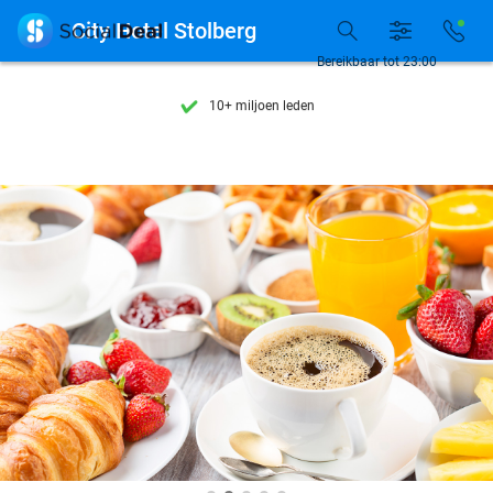
Ontdek 15.000+ deals

City Hotel Stolberg
7 dagen per week beschikbaar
Bereikbaar tot 23:00
10+ miljoen leden
9,4
op basis van
205.945 reviews
Ontdek 15.000+ deals
7 dagen per week beschikbaar
10+ miljoen leden