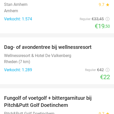
Stan Arnhem
9.7
star
Arnhem
Verkocht: 1.574
€33
,45
Regulier
€19
,50
favorite_border
Dag- of avondentree bij wellnessresort
48%
Wellnessresort & Hotel De Valkenberg
Rheden (7 km)
Verkocht: 1.289
€42
Regulier
€22
favorite_border
Fungolf of voetgolf + bittergarnituur bij
51%
Pitch&Putt Golf Doetinchem
Pitch&Putt Golf Doetinchem
9.7
star