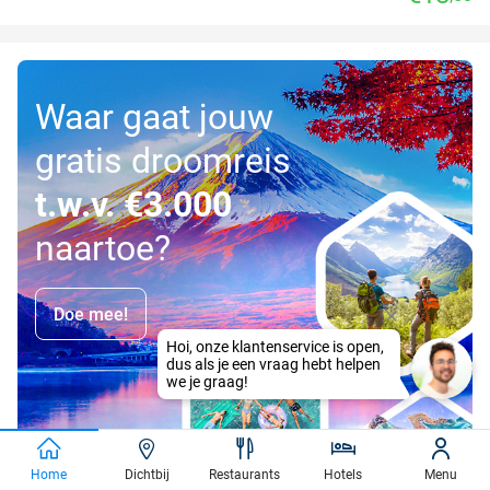
Waar gaat jouw
gratis droomreis
t.w.v. €3.000
naartoe?
Doe mee!
Home
Dichtbij
Restaurants
Hotels
Menu