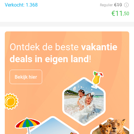
Verkocht: 1.368
€19
Regulier
€11
,50
Ontdek de beste
vakantie
deals in eigen land
!
Bekijk hier