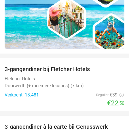
favorite_border
3-gangendiner bij Fletcher Hotels
42%
Fletcher Hotels
Doorwerth (+ meerdere locaties) (7 km)
Verkocht: 13.481
€39
Regulier
€22
,50
favorite_border
3-gangendiner à la carte bij Genusswerk
37%