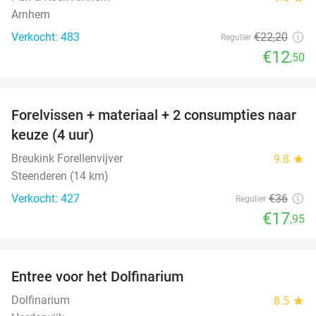
Arnhem
Verkocht: 483
€22
,20
Regulier
€12
,50
favorite_border
Forelvissen + materiaal + 2 consumpties naar
50%
keuze (4 uur)
Breukink Forellenvijver
9.8
star
Steenderen (14 km)
Verkocht: 427
€36
Regulier
€17
,95
favorite_border
Entree voor het Dolfinarium
36%
Dolfinarium
8.5
star