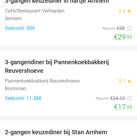
3-gangen keuzediner in hartje Arnhem
48%
Café/Restaurant Verheyden
9.4
star
Arnhem
Verkocht: 909
€58
Regulier
€29
,95
favorite_border
3-gangendiner bij Pannenkoekbakkerij
47%
Reuvershoeve
Pannenkoekbakkerij Reuvershoeve
9.7
star
Brummen
Verkocht: 11.388
€34
,10
Regulier
€17
,95
favorite_border
2-gangen keuzediner bij Stan Arnhem
42%