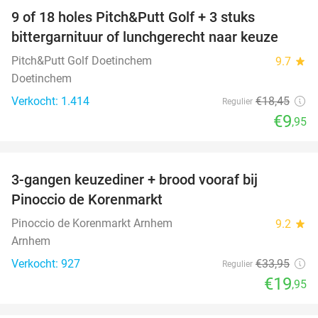
9 of 18 holes Pitch&Putt Golf + 3 stuks
46%
bittergarnituur of lunchgerecht naar keuze
Pitch&Putt Golf Doetinchem
9.7
star
Doetinchem
Verkocht: 1.414
€18
,45
Regulier
€9
,95
favorite_border
3-gangen keuzediner + brood vooraf bij
41%
Pinoccio de Korenmarkt
Pinoccio de Korenmarkt Arnhem
9.2
star
Arnhem
Verkocht: 927
€33
,95
Regulier
€19
,95
favorite_border