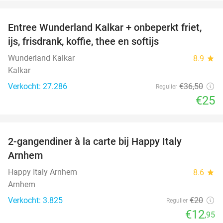
favorite_border
Entree Wunderland Kalkar + onbeperkt friet,
32%
ijs, frisdrank, koffie, thee en softijs
Wunderland Kalkar
8.9
star
Kalkar
Verkocht: 27.286
€36
,50
Regulier
€25
favorite_border
2-gangendiner à la carte bij Happy Italy
35%
Arnhem
Happy Italy Arnhem
8.6
star
Arnhem
Verkocht: 3.825
€20
Regulier
€12
,95