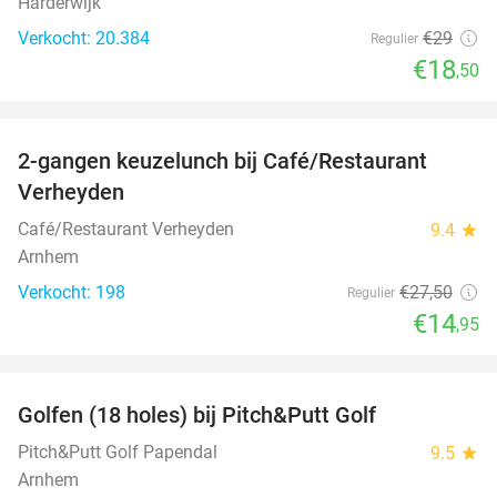
Harderwijk
Verkocht: 20.384
€29
Regulier
€18
,50
favorite_border
2-gangen keuzelunch bij Café/Restaurant
46%
Verheyden
Café/Restaurant Verheyden
9.4
star
Arnhem
Verkocht: 198
€27
,50
Regulier
€14
,95
favorite_border
Golfen (18 holes) bij Pitch&Putt Golf
39%
Pitch&Putt Golf Papendal
9.5
star
Arnhem