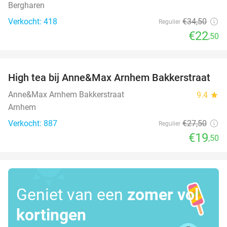
Bergharen
Verkocht: 418
€34
,50
Regulier
€22
,50
favorite_border
High tea bij Anne&Max Arnhem Bakkerstraat
29%
Anne&Max Arnhem Bakkerstraat
9.4
star
Arnhem
Verkocht: 887
€27
,50
Regulier
€19
,50
Geniet van een
zomer vol
kortingen