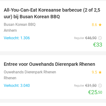
All-You-Can-Eat Koreaanse barbecue (2 of 2,5
30%
uur) bij Busan Korean BBQ
Busan Korean BBQ
8.6
star
Arnhem
Verkocht: 1.306
€46
,90
Regulier
€33
favorite_border
Entree voor Ouwehands Dierenpark Rhenen
19%
Ouwehands Dierenpark Rhenen
9.5
star
Rhenen
Verkocht: 3.040
€31
,50
Regulier
€25
,50
favorite_border