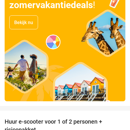
zomervakantiedeals
!
Bekijk nu
favorite_border
Huur e-scooter voor 1 of 2 personen +
37%
risicopakket