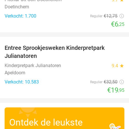
Doetinchem
Verkocht: 1.700
€12
,75
Regulier
€6
,25
favorite_border
Entree Sprookjesweken Kinderpretpark
39%
Julianatoren
Kinderpretpark Julianatoren
9.4
star
Apeldoorn
Verkocht: 10.583
€32
,50
Regulier
€19
,95
Ontdek de leukste