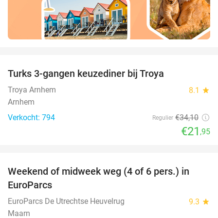
favorite_border
Turks 3-gangen keuzediner bij Troya
36%
Troya Arnhem
8.1
star
Arnhem
Verkocht: 794
€34
,10
Regulier
€21
,95
favorite_border
Weekend of midweek weg (4 of 6 pers.) in
17%
EuroParcs
EuroParcs De Utrechtse Heuvelrug
9.3
star
Maarn