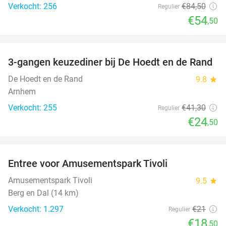
Verkocht: 256
€84
,50
Regulier
€54
,50
favorite_border
3-gangen keuzediner bij De Hoedt en de Rand
41%
De Hoedt en de Rand
9.8
star
Arnhem
Verkocht: 255
€41
,30
Regulier
€24
,50
favorite_border
Entree voor Amusementspark Tivoli
12%
Amusementspark Tivoli
9.5
star
Berg en Dal (14 km)
Verkocht: 1.297
€21
Regulier
€18
,50