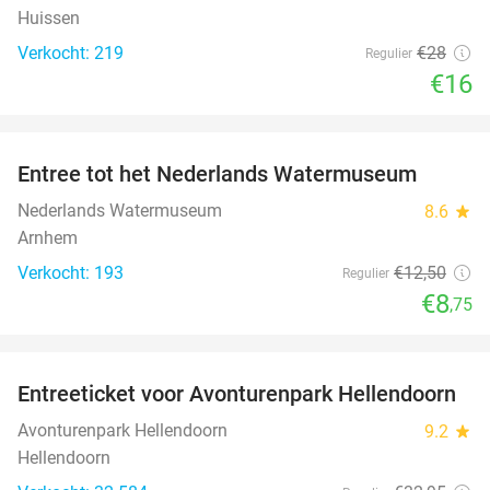
Huissen
Verkocht: 219
€28
Regulier
€16
favorite_border
Entree tot het Nederlands Watermuseum
30%
Nederlands Watermuseum
8.6
star
Arnhem
Verkocht: 193
€12
,50
Regulier
€8
,75
favorite_border
Entreeticket voor Avonturenpark Hellendoorn
41%
Avonturenpark Hellendoorn
9.2
star
Hellendoorn