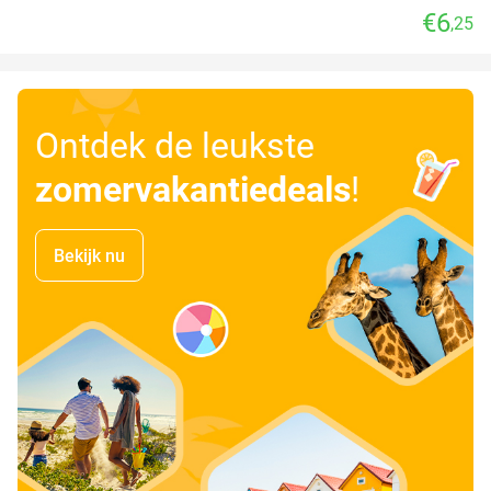
€6
,25
Ontdek de leukste
zomervakantiedeals
!
Bekijk nu