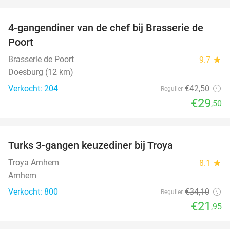
favorite_border
4-gangendiner van de chef bij Brasserie de
31%
Poort
Brasserie de Poort
9.7
star
Doesburg (12 km)
Verkocht: 204
€42
,50
Regulier
€29
,50
favorite_border
Turks 3-gangen keuzediner bij Troya
36%
Troya Arnhem
8.1
star
Arnhem
Verkocht: 800
€34
,10
Regulier
€21
,95
favorite_border