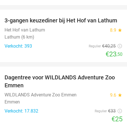
favorite_border
3-gangen keuzediner bij Het Hof van Lathum
42%
Het Hof van Lathum
8.9
star
Lathum (6 km)
Verkocht: 393
€40
,25
Regulier
€23
,50
favorite_border
Dagentree voor WILDLANDS Adventure Zoo
24%
Emmen
WILDLANDS Adventure Zoo Emmen
9.6
star
Emmen
Verkocht: 17.832
€33
Regulier
€25