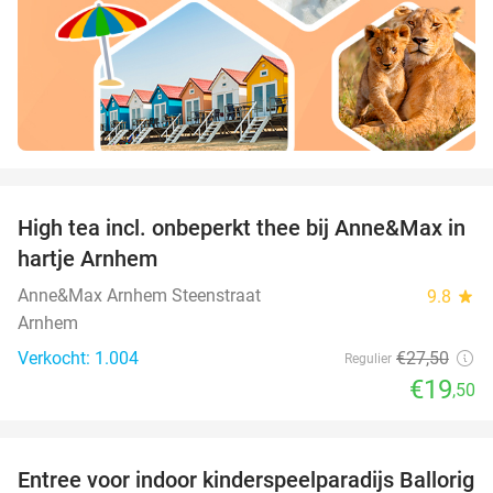
favorite_border
High tea incl. onbeperkt thee bij Anne&Max in
29%
hartje Arnhem
Anne&Max Arnhem Steenstraat
9.8
star
Arnhem
Verkocht: 1.004
€27
,50
Regulier
€19
,50
favorite_border
Entree voor indoor kinderspeelparadijs Ballorig
32%