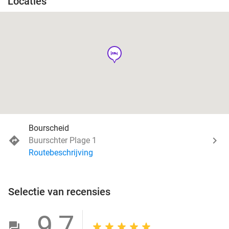
Locaties
hotel
Bourscheid
Buurschter Plage 1
Routebeschrijving
Selectie van recensies
9,7