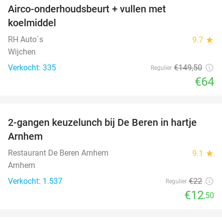
Airco-onderhoudsbeurt + vullen met
57%
koelmiddel
RH Auto´s
9.7
star
Wijchen
Verkocht: 335
€149
,50
Regulier
€64
favorite_border
2-gangen keuzelunch bij De Beren in hartje
43%
Arnhem
Restaurant De Beren Arnhem
9.1
star
Arnhem
Verkocht: 1.537
€22
Regulier
€12
,50
favorite_border