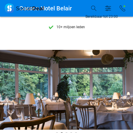
Ontdek 15.000+ deals

Cocoon Hotel Belair
7 dagen per week beschikbaar
Bereikbaar tot 23:00
10+ miljoen leden
9,4
op basis van
206.071 reviews
Ontdek 15.000+ deals
7 dagen per week beschikbaar
10+ miljoen leden