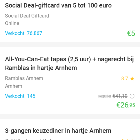
Social Deal-giftcard van 5 tot 100 euro
Social Deal Giftcard
Online
€5
Verkocht: 76.867
favorite_border
All-You-Can-Eat tapas (2,5 uur) + nagerecht bij
34%
Ramblas in hartje Arnhem
Ramblas Arnhem
8.7
star
Arnhem
Verkocht: 145
€41
,10
Regulier
€26
,95
favorite_border
3-gangen keuzediner in hartje Arnhem
48%