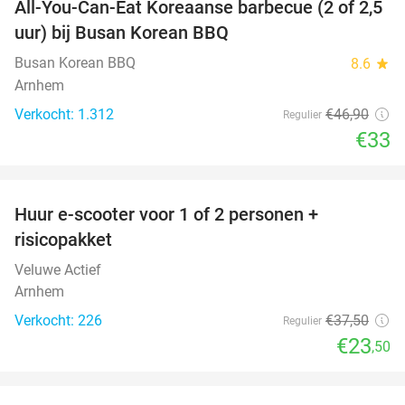
All-You-Can-Eat Koreaanse barbecue (2 of 2,5
30%
uur) bij Busan Korean BBQ
Busan Korean BBQ
8.6
star
Arnhem
Verkocht: 1.312
€46
,90
Regulier
€33
favorite_border
Huur e-scooter voor 1 of 2 personen +
37%
risicopakket
Veluwe Actief
Arnhem
Verkocht: 226
€37
,50
Regulier
€23
,50
favorite_border