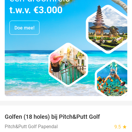
t.w.v. €3.000
Doe mee!
favorite_border
Golfen (18 holes) bij Pitch&Putt Golf
39%
Pitch&Putt Golf Papendal
9.5
star