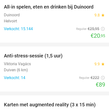
All-in spelen, eten en drinken bij Duinoord
19%
Duinoord
9.8
star
Helvoirt
Verkocht: 15.144
€25
,95
Regulier
€20
,95
favorite_border
Anti-stress-sessie (1,5 uur)
60%
Viktoria Vagács
9.9
star
Duiven (6 km)
Verkocht: 14
€222
Regulier
€89
favorite_border
Karten met augmented reality (3 x 15 min)
35%