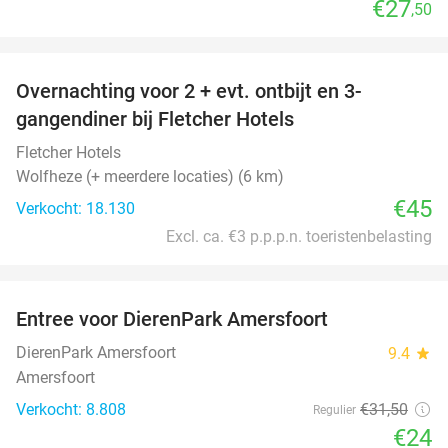
€27
,50
favorite_border
Overnachting voor 2 + evt. ontbijt en 3-
gangendiner bij Fletcher Hotels
Fletcher Hotels
Wolfheze (+ meerdere locaties) (6 km)
€45
Verkocht: 18.130
Excl. ca. €3 p.p.p.n. toeristenbelasting
favorite_border
Entree voor DierenPark Amersfoort
24%
DierenPark Amersfoort
9.4
star
Amersfoort
Verkocht: 8.808
€31
,50
Regulier
€24