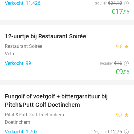
Verkocht: 11.426
€34
,10
Regulier
€17
,95
favorite_border
12-uurtje bij Restaurant Soirée
38%
Restaurant Soirée
9.8
star
Velp
Verkocht: 99
€16
Regulier
€9
,95
favorite_border
Fungolf of voetgolf + bittergarnituur bij
51%
Pitch&Putt Golf Doetinchem
Pitch&Putt Golf Doetinchem
9.7
star
Doetinchem
Verkocht: 1.707
€12
,75
Regulier