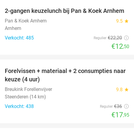
2-gangen keuzelunch bij Pan & Koek Arnhem
44%
Pan & Koek Arnhem
9.5
star
Arnhem
Verkocht: 485
€22
,20
Regulier
€12
,50
favorite_border
Forelvissen + materiaal + 2 consumpties naar
50%
keuze (4 uur)
Breukink Forellenvijver
9.8
star
Steenderen (14 km)
Verkocht: 438
€36
Regulier
€17
,95
favorite_border