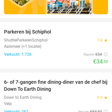
favorite_border
Parkeren bij Schiphol
36%
ShuttleParkerenSchiphol
7.8
star
Aalsmeer (+1 locatie)
Verkocht: 1.726
€54
Regulier
€34
,50
favorite_border
6- of 7-gangen fine dining-diner van de chef bij
36%
Down To Earth Dining
Down to Earth Dining
9.9
star
Velp
Verkocht: 262
€84
,50
Regulier