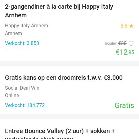
2-gangendiner à la carte bij Happy Italy
35%
Arnhem
Happy Italy Arnhem
8.6
star
Arnhem
Verkocht: 3.858
€20
Regulier
€12
,95
favorite_border
Gratis kans op een droomreis t.w.v. €3.000
Social Deal Win
Online
Gratis
Verkocht: 184.772
favorite_border
Entree Bounce Valley (2 uur) + sokken +
41%