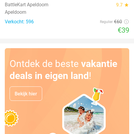
BattleKart Apeldoorn
9.7
star
Apeldoorn
Verkocht: 596
€60
Regulier
€39
Ontdek de beste
vakantie
deals in eigen land
!
Bekijk hier