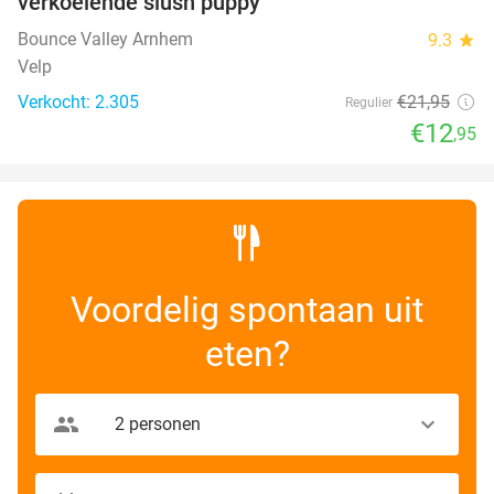
verkoelende slush puppy
Bounce Valley Arnhem
9.3
star
Velp
Verkocht: 2.305
€21
,95
Regulier
€12
,95
Voordelig spontaan uit
eten?