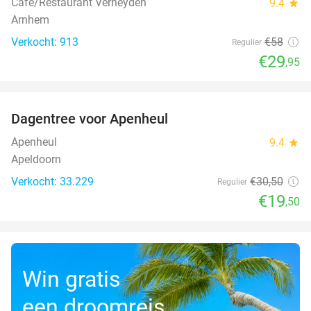
Café/Restaurant Verheyden
9.4
star
Arnhem
Verkocht: 913
€58
Regulier
€29
,95
favorite_border
Dagentree voor Apenheul
36%
Apenheul
9.4
star
Apeldoorn
Verkocht: 33.229
€30
,50
Regulier
€19
,50
Win gratis
een droomreis