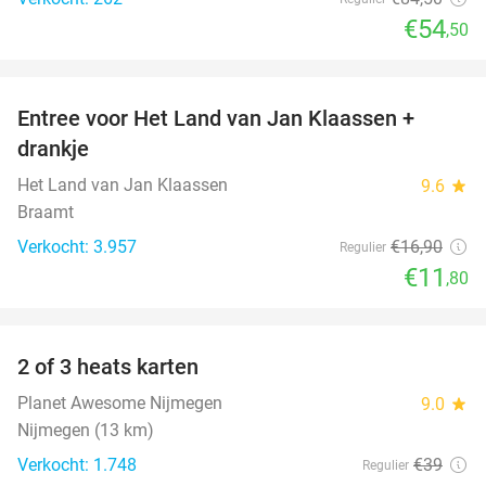
€54
,50
favorite_border
Entree voor Het Land van Jan Klaassen +
30%
drankje
Het Land van Jan Klaassen
9.6
star
Braamt
Verkocht: 3.957
€16
,90
Regulier
€11
,80
favorite_border
2 of 3 heats karten
29%
Planet Awesome Nijmegen
9.0
star
Nijmegen (13 km)
Verkocht: 1.748
€39
Regulier