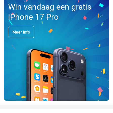
Win vandaag een gratis
iPhone 17 Pro
Meer info
favorite_border