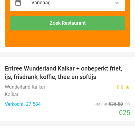
Zoek Restaurant
favorite_border
Entree Wunderland Kalkar + onbeperkt friet,
32%
ijs, frisdrank, koffie, thee en softijs
Wunderland Kalkar
8.9
star
Kalkar
Verkocht: 27.584
€36
,50
Regulier
€25
favorite_border