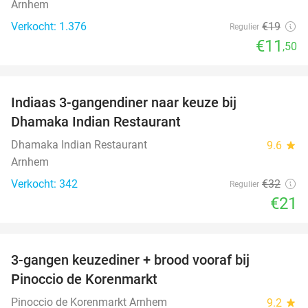
Arnhem
Verkocht: 1.376
€19
Regulier
€11
,50
favorite_border
Indiaas 3-gangendiner naar keuze bij
34%
Dhamaka Indian Restaurant
Dhamaka Indian Restaurant
9.6
star
Arnhem
Verkocht: 342
€32
Regulier
€21
favorite_border
3-gangen keuzediner + brood vooraf bij
41%
Pinoccio de Korenmarkt
Pinoccio de Korenmarkt Arnhem
9.2
star