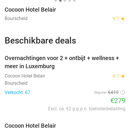
Cocoon Hotel Belair
Bourscheid
9.7
star
Beschikbare deals
favorite_border
Overnachtingen voor 2 + ontbijt + wellness +
meer in Luxemburg
Cocoon Hotel Belair
9.7
star
Bourscheid
Verkocht: 67
€419
Regulier
€279
Excl. ca. €2 p.p.p.n. toeristenbelasting
Cocoon Hotel Belair