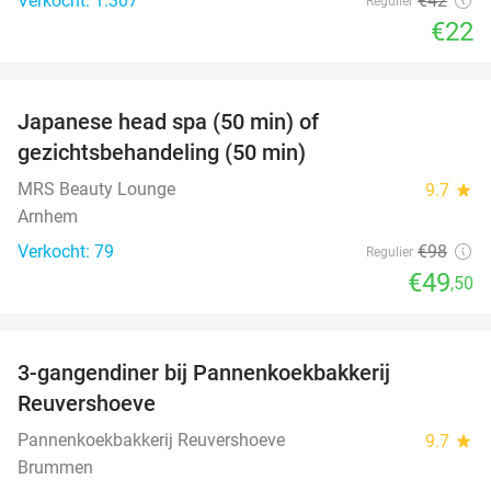
Verkocht: 1.307
€42
Regulier
€22
favorite_border
Japanese head spa (50 min) of
49%
gezichtsbehandeling (50 min)
MRS Beauty Lounge
9.7
star
Arnhem
Verkocht: 79
€98
Regulier
€49
,50
favorite_border
3-gangendiner bij Pannenkoekbakkerij
47%
Reuvershoeve
Pannenkoekbakkerij Reuvershoeve
9.7
star
Brummen