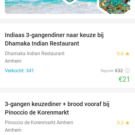
favorite_border
Indiaas 3-gangendiner naar keuze bij
34%
Dhamaka Indian Restaurant
Dhamaka Indian Restaurant
9.6
star
Arnhem
Verkocht: 341
€32
Regulier
€21
favorite_border
3-gangen keuzediner + brood vooraf bij
41%
Pinoccio de Korenmarkt
Pinoccio de Korenmarkt Arnhem
9.2
star
Arnhem