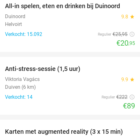
All-in spelen, eten en drinken bij Duinoord
19%
Duinoord
9.8
star
Helvoirt
Verkocht: 15.092
€25
,95
Regulier
€20
,95
favorite_border
Anti-stress-sessie (1,5 uur)
60%
Viktoria Vagács
9.9
star
Duiven (6 km)
Verkocht: 14
€222
Regulier
€89
favorite_border
Karten met augmented reality (3 x 15 min)
35%