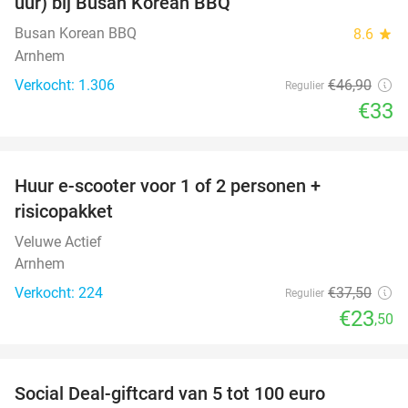
uur) bij Busan Korean BBQ
Busan Korean BBQ
8.6
star
Arnhem
Verkocht: 1.306
€46
,90
Regulier
€33
favorite_border
Huur e-scooter voor 1 of 2 personen +
37%
risicopakket
Veluwe Actief
Arnhem
Verkocht: 224
€37
,50
Regulier
€23
,50
favorite_border
Social Deal-giftcard van 5 tot 100 euro