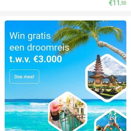
€11
,50
Win gratis
een droomreis
t.w.v. €3.000
Doe mee!