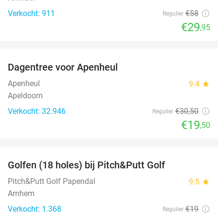
Verkocht: 911
€58
Regulier
€29
,95
favorite_border
Dagentree voor Apenheul
36%
Apenheul
9.4
star
Apeldoorn
Verkocht: 32.946
€30
,50
Regulier
€19
,50
favorite_border
Golfen (18 holes) bij Pitch&Putt Golf
39%
Pitch&Putt Golf Papendal
9.5
star
Arnhem
Verkocht: 1.368
€19
Regulier