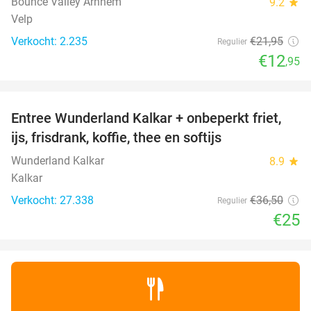
Bounce Valley Arnhem
9.2
star
Velp
Verkocht: 2.235
€21
,95
Regulier
€12
,95
favorite_border
Entree Wunderland Kalkar + onbeperkt friet,
32%
ijs, frisdrank, koffie, thee en softijs
Wunderland Kalkar
8.9
star
Kalkar
Verkocht: 27.338
€36
,50
Regulier
€25