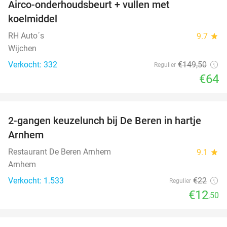
Airco-onderhoudsbeurt + vullen met
57%
koelmiddel
RH Auto´s
9.7
star
Wijchen
Verkocht: 332
€149
,50
Regulier
€64
favorite_border
2-gangen keuzelunch bij De Beren in hartje
43%
Arnhem
Restaurant De Beren Arnhem
9.1
star
Arnhem
Verkocht: 1.533
€22
Regulier
€12
,50
favorite_border