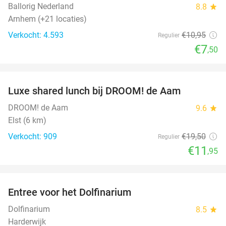
Ballorig Nederland
8.8
star
Arnhem (+21 locaties)
Verkocht: 4.593
€10
,95
Regulier
€7
,50
favorite_border
Luxe shared lunch bij DROOM! de Aam
39%
DROOM! de Aam
9.6
star
Elst (6 km)
Verkocht: 909
€19
,50
Regulier
€11
,95
favorite_border
Entree voor het Dolfinarium
36%
Dolfinarium
8.5
star
Harderwijk