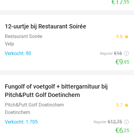
€17
,95
favorite_border
12-uurtje bij Restaurant Soirée
38%
Restaurant Soirée
9.8
star
Velp
Verkocht: 90
€16
Regulier
€9
,95
favorite_border
Fungolf of voetgolf + bittergarnituur bij
51%
Pitch&Putt Golf Doetinchem
Pitch&Putt Golf Doetinchem
9.7
star
Doetinchem
Verkocht: 1.705
€12
,75
Regulier
€6
,25