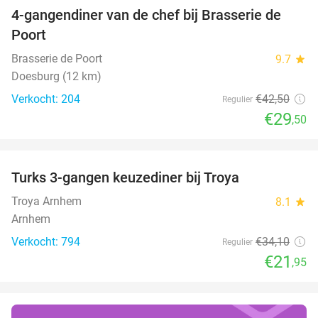
4-gangendiner van de chef bij Brasserie de
31%
Poort
Brasserie de Poort
9.7
star
Doesburg (12 km)
Verkocht: 204
€42
,50
Regulier
€29
,50
favorite_border
Turks 3-gangen keuzediner bij Troya
36%
Troya Arnhem
8.1
star
Arnhem
Verkocht: 794
€34
,10
Regulier
€21
,95