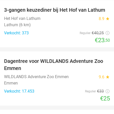
3-gangen keuzediner bij Het Hof van Lathum
42%
Het Hof van Lathum
8.9
star
Lathum (6 km)
Verkocht: 373
€40
,25
Regulier
€23
,50
favorite_border
Dagentree voor WILDLANDS Adventure Zoo
24%
Emmen
WILDLANDS Adventure Zoo Emmen
9.6
star
Emmen
Verkocht: 17.453
€33
Regulier
€25
favorite_border