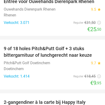
Entree voor Ouwehands Dierenpark Rhenen
19%
Ouwehands Dierenpark Rhenen
9.5
star
Rhenen
Verkocht: 3.071
€31
,50
Regulier
€25
,50
favorite_border
9 of 18 holes Pitch&Putt Golf + 3 stuks
46%
bittergarnituur of lunchgerecht naar keuze
Pitch&Putt Golf Doetinchem
9.7
star
Doetinchem
Verkocht: 1.414
€18
,45
Regulier
€9
,95
favorite_border
2-gangendiner à la carte bij Happy Italy
35%