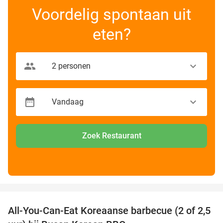
Voordelig spontaan uit
eten?
Zoek Restaurant
favorite_border
All-You-Can-Eat Koreaanse barbecue (2 of 2,5
30%