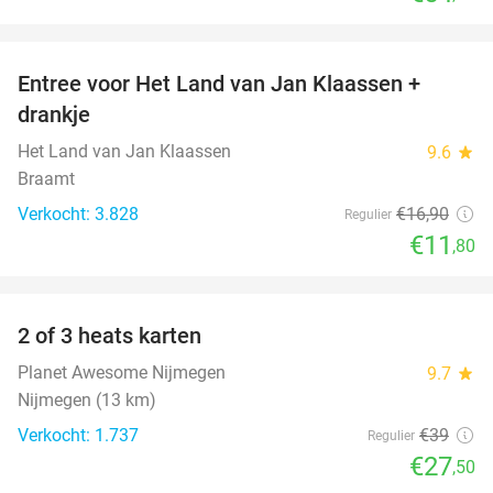
favorite_border
Entree voor Het Land van Jan Klaassen +
30%
drankje
Het Land van Jan Klaassen
9.6
star
Braamt
Verkocht: 3.828
€16
,90
Regulier
€11
,80
favorite_border
2 of 3 heats karten
29%
Planet Awesome Nijmegen
9.7
star
Nijmegen (13 km)
Verkocht: 1.737
€39
Regulier
€27
,50