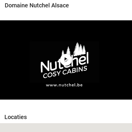
Domaine Nutchel Alsace
play_circle
Locaties