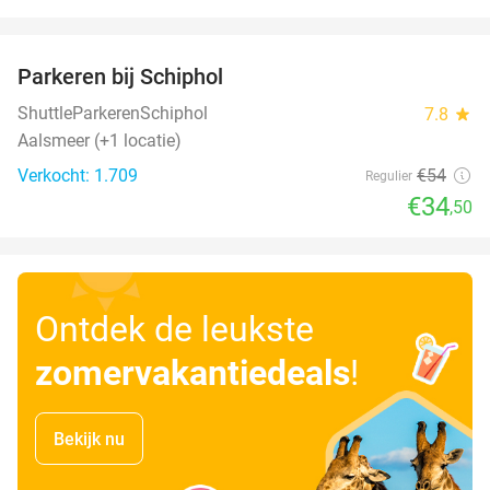
favorite_border
Parkeren bij Schiphol
36%
ShuttleParkerenSchiphol
7.8
star
Aalsmeer (+1 locatie)
Verkocht: 1.709
€54
Regulier
€34
,50
Ontdek de leukste
zomervakantiedeals
!
Bekijk nu