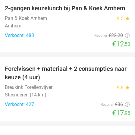
2-gangen keuzelunch bij Pan & Koek Arnhem
44%
Pan & Koek Arnhem
9.5
star
Arnhem
Verkocht: 483
€22
,20
Regulier
€12
,50
favorite_border
Forelvissen + materiaal + 2 consumpties naar
50%
keuze (4 uur)
Breukink Forellenvijver
9.8
star
Steenderen (14 km)
Verkocht: 427
€36
Regulier
€17
,95
favorite_border