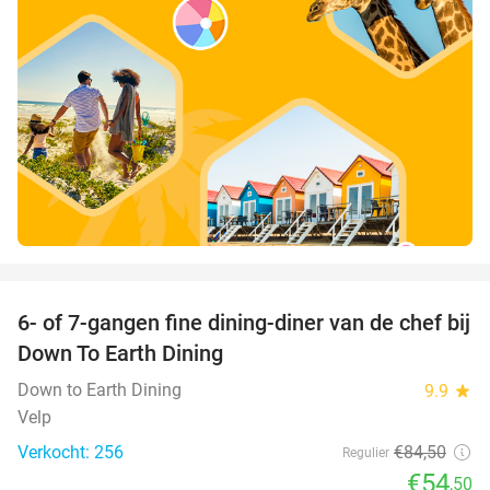
favorite_border
6- of 7-gangen fine dining-diner van de chef bij
36%
Down To Earth Dining
Down to Earth Dining
9.9
star
Velp
Verkocht: 256
€84
,50
Regulier
€54
,50