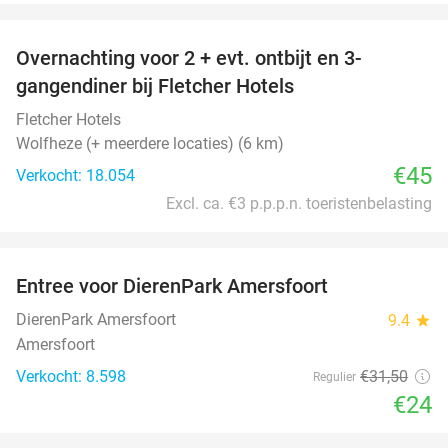
favorite_border
Overnachting voor 2 + evt. ontbijt en 3-
gangendiner bij Fletcher Hotels
Fletcher Hotels
Wolfheze (+ meerdere locaties) (6 km)
€45
Verkocht: 18.054
Excl. ca. €3 p.p.p.n. toeristenbelasting
favorite_border
Entree voor DierenPark Amersfoort
24%
DierenPark Amersfoort
9.4
star
Amersfoort
Verkocht: 8.598
€31
,50
Regulier
€24
favorite_border