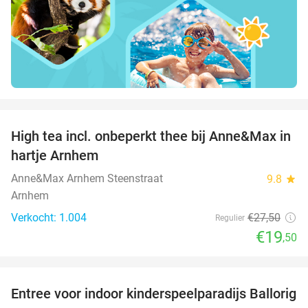
favorite_border
High tea incl. onbeperkt thee bij Anne&Max in
29%
hartje Arnhem
Anne&Max Arnhem Steenstraat
9.8
star
Arnhem
Verkocht: 1.004
€27
,50
Regulier
€19
,50
favorite_border
Entree voor indoor kinderspeelparadijs Ballorig
32%