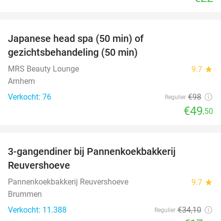
favorite_border
Japanese head spa (50 min) of
49%
gezichtsbehandeling (50 min)
MRS Beauty Lounge
9.7
star
Arnhem
Verkocht: 76
€98
Regulier
€49
,50
favorite_border
3-gangendiner bij Pannenkoekbakkerij
47%
Reuvershoeve
Pannenkoekbakkerij Reuvershoeve
9.7
star
Brummen
Verkocht: 11.388
€34
,10
Regulier