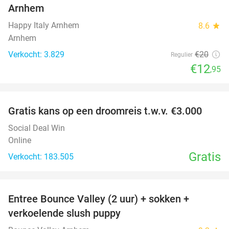
Arnhem
Happy Italy Arnhem
8.6
star
Arnhem
Verkocht: 3.829
€20
Regulier
€12
,95
favorite_border
Gratis kans op een droomreis t.w.v. €3.000
Social Deal Win
Online
Gratis
Verkocht: 183.505
favorite_border
Entree Bounce Valley (2 uur) + sokken +
41%
verkoelende slush puppy