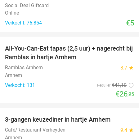
Social Deal Giftcard
Online
€5
Verkocht: 76.854
favorite_border
All-You-Can-Eat tapas (2,5 uur) + nagerecht bij
34%
Ramblas in hartje Arnhem
Ramblas Arnhem
8.7
star
Arnhem
Verkocht: 131
€41
,10
Regulier
€26
,95
favorite_border
3-gangen keuzediner in hartje Arnhem
48%
Café/Restaurant Verheyden
9.4
star
Arnhem