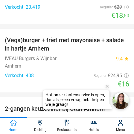
Verkocht: 20.419
€29
Regulier
€18
,50
favorite_border
(Vega)burger + friet met mayonaise + salade
36%
in hartje Arnhem
IVEAU Burgers & Wijnbar
9.4
star
Arnhem
Verkocht: 408
€24
,95
Regulier
€16
favorite_border
Hoi, onze klantenservice is open,
dus als je een vraag hebt helpen
we je graag!
2-gangen keuzediner bij Stan Arnhem
42%
Stan Arnhem
9.7
star
Arnhem
Home
Dichtbij
Restaurants
Hotels
Menu