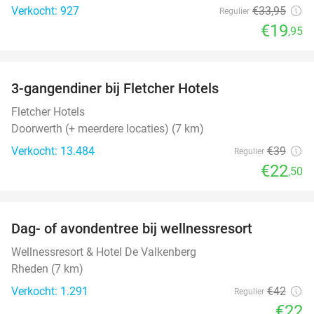
Verkocht: 927
€33
,95
Regulier
€19
,95
favorite_border
3-gangendiner bij Fletcher Hotels
42%
Fletcher Hotels
Doorwerth (+ meerdere locaties) (7 km)
Verkocht: 13.484
€39
Regulier
€22
,50
favorite_border
Dag- of avondentree bij wellnessresort
48%
Wellnessresort & Hotel De Valkenberg
Rheden (7 km)
Verkocht: 1.291
€42
Regulier
€22