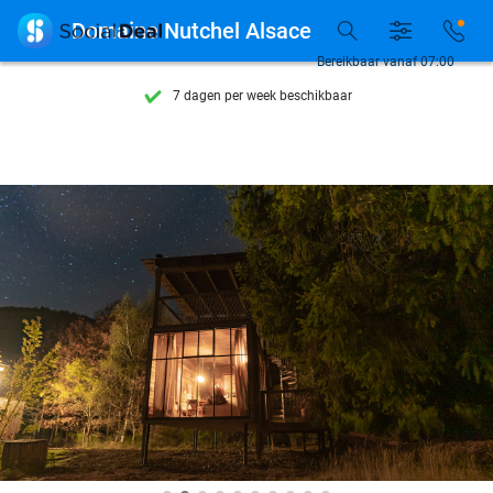
Ontdek 15.000+ deals

Domaine Nutchel Alsace
7 dagen per week beschikbaar
Bereikbaar vanaf 07:00
10+ miljoen leden
9,4
op basis van
205.978 reviews
Ontdek 15.000+ deals
7 dagen per week beschikbaar
10+ miljoen leden