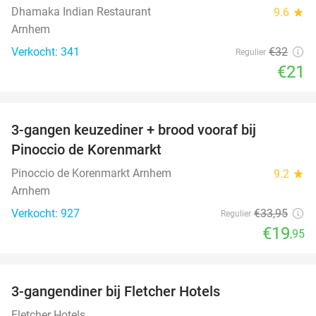
Dhamaka Indian Restaurant
9.6
star
Arnhem
Verkocht: 341
€32
Regulier
€21
favorite_border
3-gangen keuzediner + brood vooraf bij
41%
Pinoccio de Korenmarkt
Pinoccio de Korenmarkt Arnhem
9.2
star
Arnhem
Verkocht: 927
€33
,95
Regulier
€19
,95
favorite_border
3-gangendiner bij Fletcher Hotels
42%
Fletcher Hotels