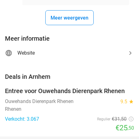
Meer weergeven
Meer informatie
Website
favorite_border
Deals in Arnhem
Entree voor Ouwehands Dierenpark Rhenen
19%
Ouwehands Dierenpark Rhenen
9.5
star
Rhenen
Verkocht: 3.067
€31
,50
Regulier
€25
,50
favorite_border