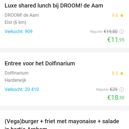
Luxe shared lunch bij DROOM! de Aam
39%
DROOM! de Aam
9.6
star
Elst (6 km)
Verkocht: 909
€19
,50
Regulier
€11
,95
favorite_border
Entree voor het Dolfinarium
36%
Dolfinarium
8.5
star
Harderwijk
Verkocht: 20.410
€29
Regulier
€18
,50
favorite_border
(Vega)burger + friet met mayonaise + salade
36%