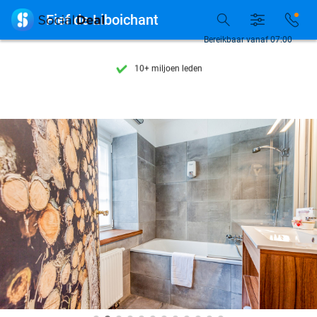
Ontdek 15.000+ deals

Fief de Liboichant
7 dagen per week beschikbaar
Bereikbaar vanaf 07:00
10+ miljoen leden
9,4
op basis van
205.975 reviews
Ontdek 15.000+ deals
7 dagen per week beschikbaar
10+ miljoen leden