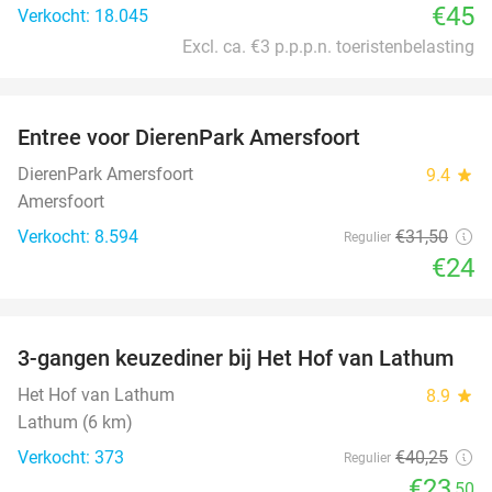
€45
Verkocht: 18.045
Excl. ca. €3 p.p.p.n. toeristenbelasting
favorite_border
Entree voor DierenPark Amersfoort
24%
DierenPark Amersfoort
9.4
star
Amersfoort
Verkocht: 8.594
€31
,50
Regulier
€24
favorite_border
3-gangen keuzediner bij Het Hof van Lathum
42%
Het Hof van Lathum
8.9
star
Lathum (6 km)
Verkocht: 373
€40
,25
Regulier
€23
,50