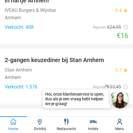
in hartje Arnhem
IVEAU Burgers & Wijnbar
9.4
star
Arnhem
Verkocht: 408
€24
,95
Regulier
€16
favorite_border
2-gangen keuzediner bij Stan Arnhem
42%
Stan Arnhem
9.7
star
Arnhem
Verkocht: 1.576
€33
,45
Regulier
€19
Hoi, onze klantenservice is open,
,50
dus als je een vraag hebt helpen
favorite_border
we je graag!
4-gangen keuzediner bij De Beren
46%
De Beren Doetinchem
Home
Dichtbij
Restaurants
Hotels
Menu
9.3
star