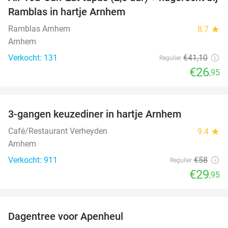
34%
Ramblas in hartje Arnhem
Ramblas Arnhem
8.7
star
Arnhem
Verkocht: 131
€41
,10
Regulier
€26
,95
favorite_border
3-gangen keuzediner in hartje Arnhem
48%
Café/Restaurant Verheyden
9.4
star
Arnhem
Verkocht: 911
€58
Regulier
€29
,95
favorite_border
Dagentree voor Apenheul
36%