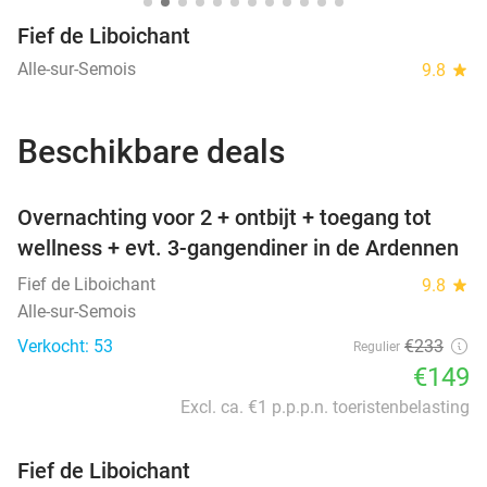
Fief de Liboichant
Alle-sur-Semois
9.8
star
Beschikbare deals
favorite_border
Overnachting voor 2 + ontbijt + toegang tot
wellness + evt. 3-gangendiner in de Ardennen
Fief de Liboichant
9.8
star
Alle-sur-Semois
Verkocht: 53
€233
Regulier
€149
Excl. ca. €1 p.p.p.n. toeristenbelasting
Fief de Liboichant