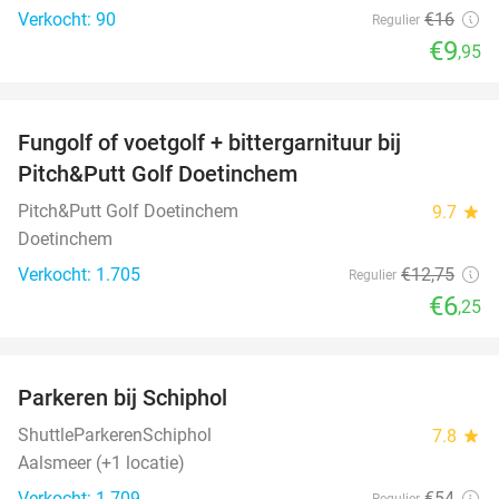
Verkocht: 90
€16
Regulier
€9
,95
favorite_border
Fungolf of voetgolf + bittergarnituur bij
51%
Pitch&Putt Golf Doetinchem
Pitch&Putt Golf Doetinchem
9.7
star
Doetinchem
Verkocht: 1.705
€12
,75
Regulier
€6
,25
favorite_border
Parkeren bij Schiphol
36%
ShuttleParkerenSchiphol
7.8
star
Aalsmeer (+1 locatie)
Verkocht: 1.709
€54
Regulier