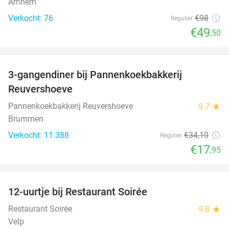
Arnhem
Verkocht: 76
€98
Regulier
€49
,50
favorite_border
3-gangendiner bij Pannenkoekbakkerij
47%
Reuvershoeve
Pannenkoekbakkerij Reuvershoeve
9.7
star
Brummen
Verkocht: 11.388
€34
,10
Regulier
€17
,95
favorite_border
12-uurtje bij Restaurant Soirée
38%
Restaurant Soirée
9.8
star
Velp