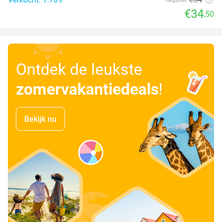
€34
,50
Ontdek de leukste
zomervakantiedeals
!
Bekijk nu