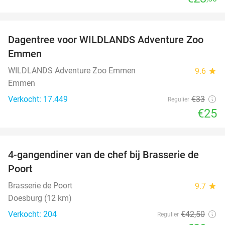
favorite_border
Dagentree voor WILDLANDS Adventure Zoo
24%
Emmen
WILDLANDS Adventure Zoo Emmen
9.6
star
Emmen
Verkocht: 17.449
€33
Regulier
€25
favorite_border
4-gangendiner van de chef bij Brasserie de
31%
Poort
Brasserie de Poort
9.7
star
Doesburg (12 km)
Verkocht: 204
€42
,50
Regulier