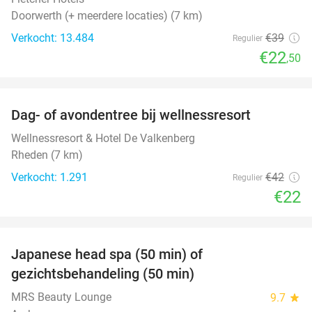
Doorwerth (+ meerdere locaties) (7 km)
Verkocht: 13.484
€39
Regulier
€22
,50
favorite_border
Dag- of avondentree bij wellnessresort
48%
Wellnessresort & Hotel De Valkenberg
Rheden (7 km)
Verkocht: 1.291
€42
Regulier
€22
favorite_border
Japanese head spa (50 min) of
49%
gezichtsbehandeling (50 min)
MRS Beauty Lounge
9.7
star