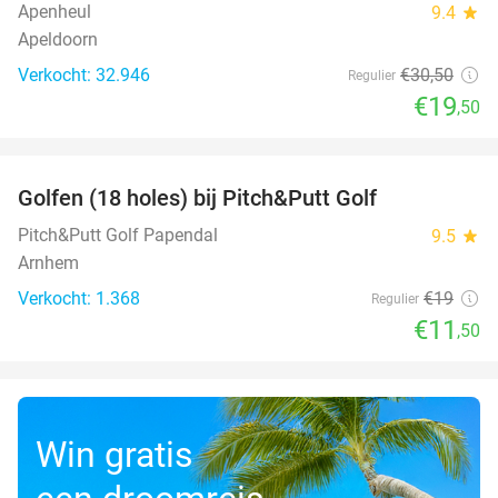
Apenheul
9.4
star
Apeldoorn
Verkocht: 32.946
€30
,50
Regulier
€19
,50
favorite_border
Golfen (18 holes) bij Pitch&Putt Golf
39%
Pitch&Putt Golf Papendal
9.5
star
Arnhem
Verkocht: 1.368
€19
Regulier
€11
,50
Win gratis