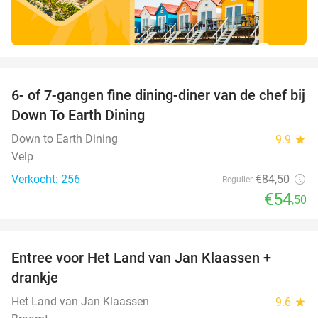
favorite_border
6- of 7-gangen fine dining-diner van de chef bij
36%
Down To Earth Dining
Down to Earth Dining
9.9
star
Velp
Verkocht: 256
€84
,50
Regulier
€54
,50
favorite_border
Entree voor Het Land van Jan Klaassen +
30%
drankje
Het Land van Jan Klaassen
9.6
star