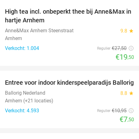
High tea incl. onbeperkt thee bij Anne&Max in
29%
hartje Arnhem
Anne&Max Arnhem Steenstraat
9.8
star
Arnhem
Verkocht: 1.004
€27
,50
Regulier
€19
,50
favorite_border
Entree voor indoor kinderspeelparadijs Ballorig
32%
Ballorig Nederland
8.8
star
Arnhem (+21 locaties)
Verkocht: 4.593
€10
,95
Regulier
€7
,50
favorite_border