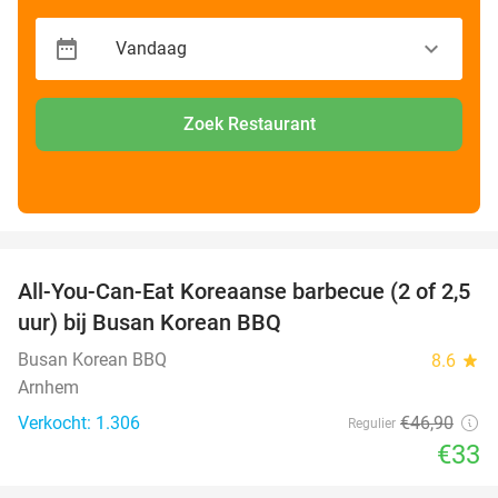
Zoek Restaurant
favorite_border
All-You-Can-Eat Koreaanse barbecue (2 of 2,5
30%
uur) bij Busan Korean BBQ
Busan Korean BBQ
8.6
star
Arnhem
Verkocht: 1.306
€46
,90
Regulier
€33
favorite_border