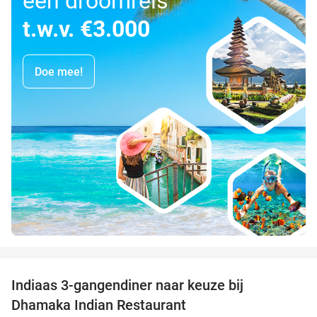
een droomreis
t.w.v. €3.000
Doe mee!
favorite_border
Indiaas 3-gangendiner naar keuze bij
34%
Dhamaka Indian Restaurant