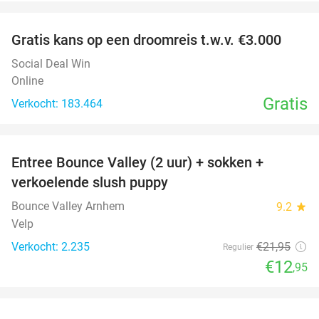
favorite_border
Gratis kans op een droomreis t.w.v. €3.000
Social Deal Win
Online
Gratis
Verkocht: 183.464
favorite_border
Entree Bounce Valley (2 uur) + sokken +
41%
verkoelende slush puppy
Bounce Valley Arnhem
9.2
star
Velp
Verkocht: 2.235
€21
,95
Regulier
€12
,95
favorite_border