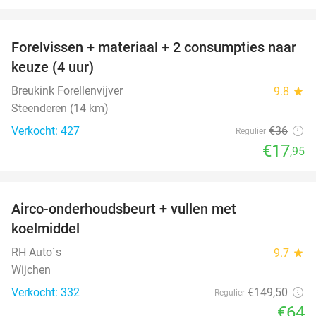
favorite_border
Forelvissen + materiaal + 2 consumpties naar
50%
keuze (4 uur)
Breukink Forellenvijver
9.8
star
Steenderen (14 km)
Verkocht: 427
€36
Regulier
€17
,95
favorite_border
Airco-onderhoudsbeurt + vullen met
57%
koelmiddel
RH Auto´s
9.7
star
Wijchen
Verkocht: 332
€149
,50
Regulier
€64