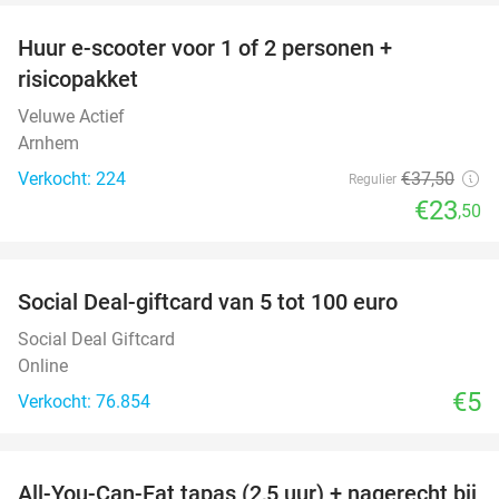
Huur e-scooter voor 1 of 2 personen +
37%
risicopakket
Veluwe Actief
Arnhem
Verkocht: 224
€37
,50
Regulier
€23
,50
favorite_border
Social Deal-giftcard van 5 tot 100 euro
Social Deal Giftcard
Online
€5
Verkocht: 76.854
favorite_border
All-You-Can-Eat tapas (2,5 uur) + nagerecht bij