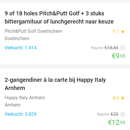
9 of 18 holes Pitch&Putt Golf + 3 stuks
46%
bittergarnituur of lunchgerecht naar keuze
Pitch&Putt Golf Doetinchem
9.7
star
Doetinchem
Verkocht: 1.414
€18
,45
Regulier
€9
,95
favorite_border
2-gangendiner à la carte bij Happy Italy
35%
Arnhem
Happy Italy Arnhem
8.6
star
Arnhem
Verkocht: 3.829
€20
Regulier
€12
,95