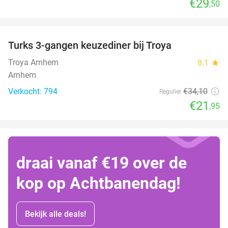
€29
,50
favorite_border
Turks 3-gangen keuzediner bij Troya
36%
Troya Arnhem
8.1
star
Arnhem
Verkocht: 794
€34
,10
Regulier
€21
,95
draai vanaf €19 over de
kop op Achtbanendag!
Bekijk alle deals!