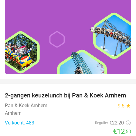
favorite_border
2-gangen keuzelunch bij Pan & Koek Arnhem
44%
Pan & Koek Arnhem
9.5
star
Arnhem
Verkocht: 483
€22
,20
Regulier
€12
,50