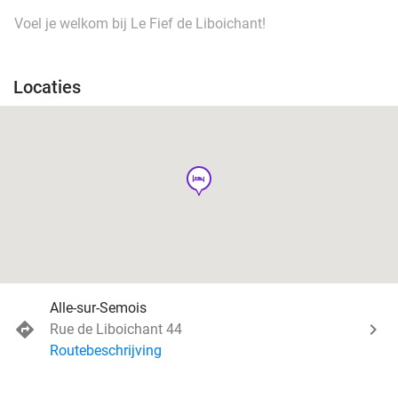
Voel je welkom bij Le Fief de Liboichant!
Locaties
hotel
Alle-sur-Semois
Rue de Liboichant 44
Routebeschrijving