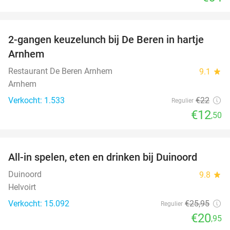
favorite_border
2-gangen keuzelunch bij De Beren in hartje
43%
Arnhem
Restaurant De Beren Arnhem
9.1
star
Arnhem
Verkocht: 1.533
€22
Regulier
€12
,50
favorite_border
All-in spelen, eten en drinken bij Duinoord
19%
Duinoord
9.8
star
Helvoirt
Verkocht: 15.092
€25
,95
Regulier
€20
,95