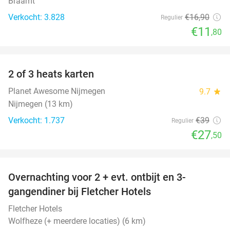
Braamt
Verkocht: 3.828
€16
,90
Regulier
€11
,80
favorite_border
2 of 3 heats karten
29%
Planet Awesome Nijmegen
9.7
star
Nijmegen (13 km)
Verkocht: 1.737
€39
Regulier
€27
,50
favorite_border
Overnachting voor 2 + evt. ontbijt en 3-
gangendiner bij Fletcher Hotels
Fletcher Hotels
Wolfheze (+ meerdere locaties) (6 km)