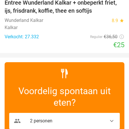
Entree Wunderland Kalkar + onbeperkt friet,
32%
ijs, frisdrank, koffie, thee en softijs
Wunderland Kalkar
8.9
star
Kalkar
Verkocht: 27.332
€36
,50
Regulier
€25
Voordelig spontaan uit
eten?