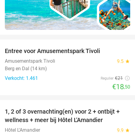
favorite_border
Entree voor Amusementspark Tivoli
12%
Amusementspark Tivoli
9.5
star
Berg en Dal (14 km)
Verkocht: 1.461
€21
Regulier
€18
,50
favorite_border
1, 2 of 3 overnachting(en) voor 2 + ontbijt +
32%
NEW
wellness + meer bij Hôtel L'Amandier
TODAY
Hôtel L'Amandier
9.9
star