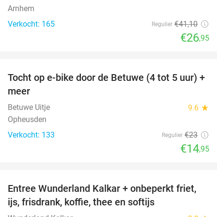
Arnhem
Verkocht: 165
€41
,10
Regulier
€26
,95
favorite_border
Tocht op e-bike door de Betuwe (4 tot 5 uur) +
35%
meer
Betuwe Uitje
9.6
star
Opheusden
Verkocht: 133
€23
Regulier
€14
,95
favorite_border
Entree Wunderland Kalkar + onbeperkt friet,
32%
ijs, frisdrank, koffie, thee en softijs