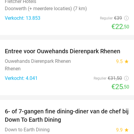
Fletcher Hotels
Doorwerth (+ meerdere locaties) (7 km)
Verkocht: 13.853
€39
Regulier
€22
,50
favorite_border
Entree voor Ouwehands Dierenpark Rhenen
19%
Ouwehands Dierenpark Rhenen
9.5
star
Rhenen
Verkocht: 4.041
€31
,50
Regulier
€25
,50
favorite_border
6- of 7-gangen fine dining-diner van de chef bij
36%
Down To Earth Dining
Down to Earth Dining
9.9
star