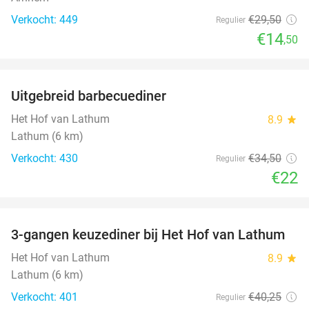
Verkocht: 449
€29
,50
Regulier
€14
,50
favorite_border
Uitgebreid barbecuediner
36%
Het Hof van Lathum
8.9
star
Lathum (6 km)
Verkocht: 430
€34
,50
Regulier
€22
favorite_border
3-gangen keuzediner bij Het Hof van Lathum
42%
Het Hof van Lathum
8.9
star
Lathum (6 km)
Verkocht: 401
€40
,25
Regulier