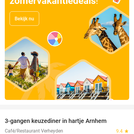
zomervakantiedeals
!
Bekijk nu
favorite_border
3-gangen keuzediner in hartje Arnhem
48%
Café/Restaurant Verheyden
9.4
star