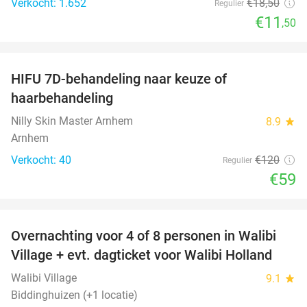
Verkocht: 1.652
€18
,50
Regulier
€11
,50
favorite_border
HIFU 7D-behandeling naar keuze of
51%
haarbehandeling
Nilly Skin Master Arnhem
8.9
star
Arnhem
Verkocht: 40
€120
Regulier
€59
favorite_border
Overnachting voor 4 of 8 personen in Walibi
20%
Village + evt. dagticket voor Walibi Holland
Walibi Village
9.1
star
Biddinghuizen (+1 locatie)