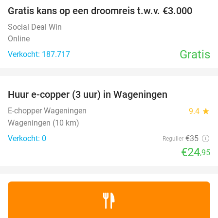
Gratis kans op een droomreis t.w.v. €3.000
Social Deal Win
Online
Gratis
Verkocht: 187.717
favorite_border
Huur e-copper (3 uur) in Wageningen
29%
NEW
TODAY
E-chopper Wageningen
9.4
star
Wageningen (10 km)
Verkocht: 0
€35
Regulier
€24
,95