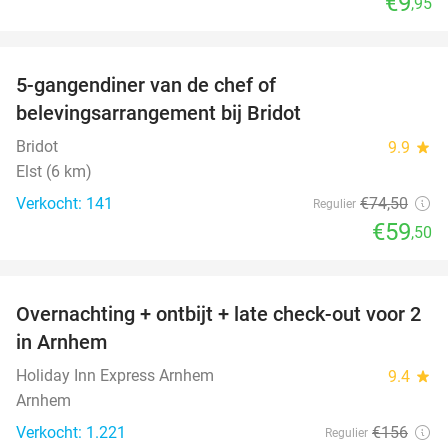
€9
,95
favorite_border
5-gangendiner van de chef of
20%
belevingsarrangement bij Bridot
Bridot
9.9
star
Elst (6 km)
Verkocht: 141
€74
,50
Regulier
€59
,50
favorite_border
Overnachting + ontbijt + late check-out voor 2
36%
in Arnhem
Holiday Inn Express Arnhem
9.4
star
Arnhem
Verkocht: 1.221
€156
Regulier