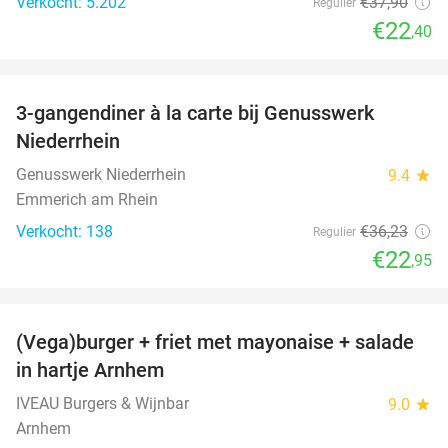
Verkocht: 5.202
€37
,90
Regulier
€22
,40
favorite_border
3-gangendiner à la carte bij Genusswerk
37%
Niederrhein
Genusswerk Niederrhein
9.4
star
Emmerich am Rhein
Verkocht: 138
€36
,23
Regulier
€22
,95
favorite_border
(Vega)burger + friet met mayonaise + salade
36%
in hartje Arnhem
IVEAU Burgers & Wijnbar
9.0
star
Arnhem