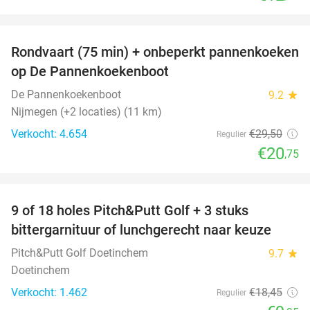
favorite_border
Rondvaart (75 min) + onbeperkt pannenkoeken
30%
op De Pannenkoekenboot
De Pannenkoekenboot
9.2
star
Nijmegen (+2 locaties) (11 km)
Verkocht: 4.654
€29
,50
Regulier
€20
,75
favorite_border
9 of 18 holes Pitch&Putt Golf + 3 stuks
46%
bittergarnituur of lunchgerecht naar keuze
Pitch&Putt Golf Doetinchem
9.7
star
Doetinchem
Verkocht: 1.462
€18
,45
Regulier