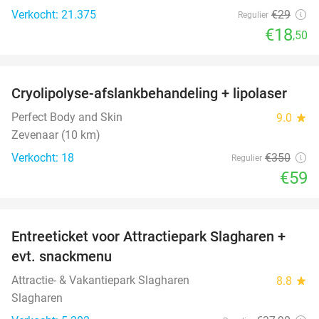
Verkocht: 21.375
€29
Regulier
€18
,50
favorite_border
Cryolipolyse-afslankbehandeling + lipolaser
83%
Perfect Body and Skin
9.0
star
Zevenaar (10 km)
Verkocht: 18
€350
Regulier
€59
favorite_border
Entreeticket voor Attractiepark Slagharen +
41%
evt. snackmenu
Attractie- & Vakantiepark Slagharen
8.8
star
Slagharen