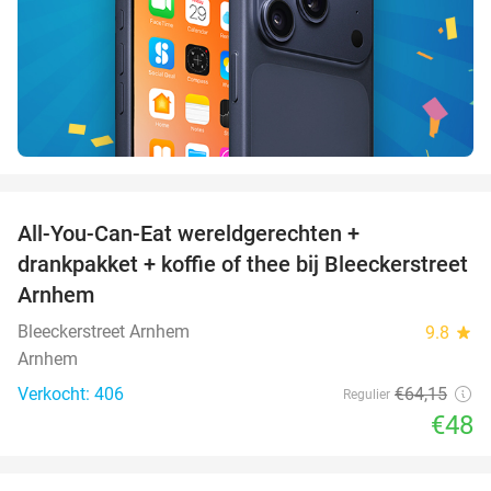
favorite_border
All-You-Can-Eat wereldgerechten +
25%
drankpakket + koffie of thee bij Bleeckerstreet
Arnhem
Bleeckerstreet Arnhem
9.8
star
Arnhem
Verkocht: 406
€64
,15
Regulier
€48
favorite_border