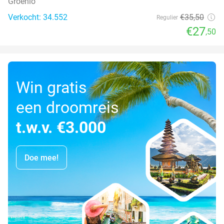
Groenlo
Verkocht: 34.552
€35
,50
Regulier
€27
,50
Win gratis
een droomreis
t.w.v. €3.000
Doe mee!