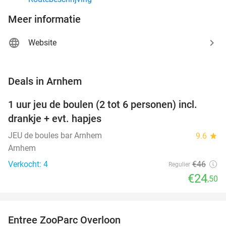
Meer informatie
Website
favorite_border
Deals in Arnhem
1 uur jeu de boulen (2 tot 6 personen) incl.
47%
NEW
drankje + evt. hapjes
TODAY
JEU de boules bar Arnhem
9.6
star
Arnhem
Verkocht: 4
€46
Regulier
€24
,50
favorite_border
Entree ZooParc Overloon
34%