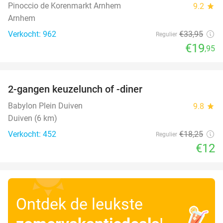
Pinoccio de Korenmarkt Arnhem
9.2
star
Arnhem
Verkocht: 962
€33
,95
Regulier
€19
,95
favorite_border
2-gangen keuzelunch of -diner
34%
Babylon Plein Duiven
9.8
star
Duiven (6 km)
Verkocht: 452
€18
,25
Regulier
€12
Ontdek de leukste