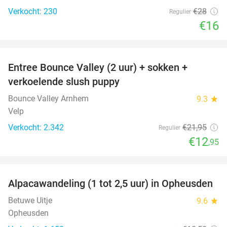
Verkocht: 230
€28
Regulier
€16
favorite_border
Entree Bounce Valley (2 uur) + sokken +
41%
verkoelende slush puppy
Bounce Valley Arnhem
9.3
star
Velp
Verkocht: 2.342
€21
,95
Regulier
€12
,95
favorite_border
Alpacawandeling (1 tot 2,5 uur) in Opheusden
38%
Betuwe Uitje
9.6
star
Opheusden