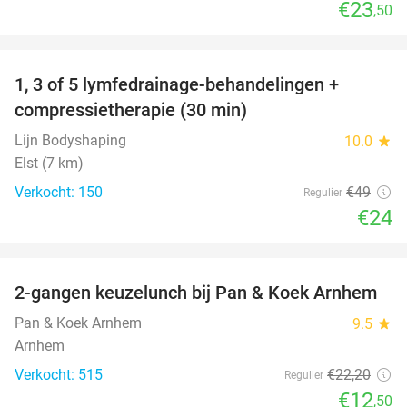
€23
,50
favorite_border
1, 3 of 5 lymfedrainage-behandelingen +
51%
compressietherapie (30 min)
Lijn Bodyshaping
10.0
star
Elst (7 km)
Verkocht: 150
€49
Regulier
€24
favorite_border
2-gangen keuzelunch bij Pan & Koek Arnhem
44%
Pan & Koek Arnhem
9.5
star
Arnhem
Verkocht: 515
€22
,20
Regulier
€12
,50