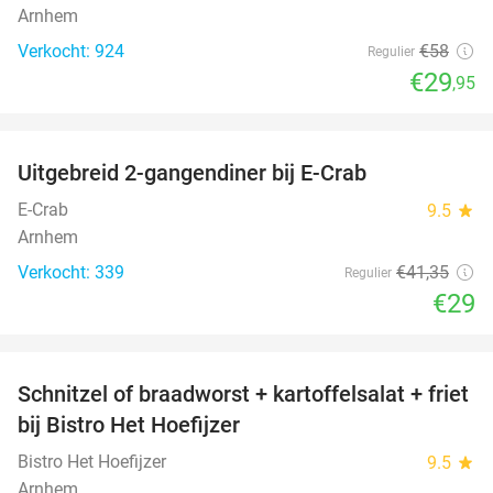
Arnhem
Verkocht: 924
€58
Regulier
€29
,95
favorite_border
Uitgebreid 2-gangendiner bij E-Crab
30%
E-Crab
9.5
star
Arnhem
Verkocht: 339
€41
,35
Regulier
€29
favorite_border
Schnitzel of braadworst + kartoffelsalat + friet
51%
bij Bistro Het Hoefijzer
Bistro Het Hoefijzer
9.5
star
Arnhem