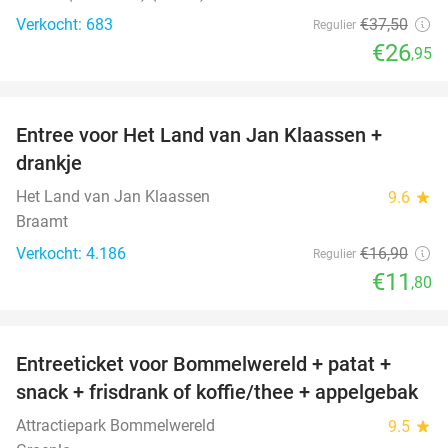
Verkocht: 683
€37
,50
Regulier
€26
,95
favorite_border
Entree voor Het Land van Jan Klaassen +
30%
drankje
Het Land van Jan Klaassen
9.6
star
Braamt
Verkocht: 4.186
€16
,90
Regulier
€11
,80
favorite_border
Entreeticket voor Bommelwereld + patat +
23%
snack + frisdrank of koffie/thee + appelgebak
Attractiepark Bommelwereld
9.5
star