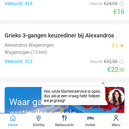
Verkocht: 418
€24
,95
Regulier
€16
favorite_border
Grieks 3-gangen keuzediner bij Alexandros
31%
Alexandros Wageningen
8.5
star
Wageningen (13 km)
Verkocht: 312
€32
,50
Regulier
€22
,50
Waar gaat jouw
gratis droomreis
t.w.v. €3.000
Home
Dichtbij
Restaurants
Hotels
Menu