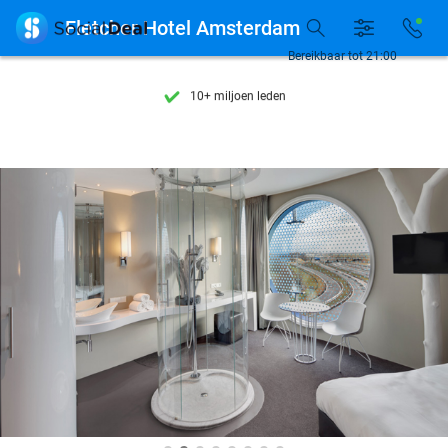
Ontdek 15.000+ deals

Fletcher Hotel Amsterdam
7 dagen per week beschikbaar
Bereikbaar tot 21:00
10+ miljoen leden
9,4
op basis van
206.283 reviews
Ontdek 15.000+ deals
7 dagen per week beschikbaar
10+ miljoen leden