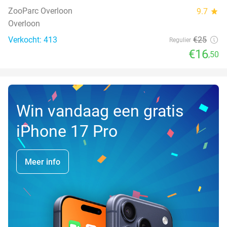
NEW
TODAY
ZooParc Overloon
9.7
star
Overloon
Verkocht: 413
€25
Regulier
€16
,50
Win vandaag een gratis
iPhone 17 Pro
Meer info