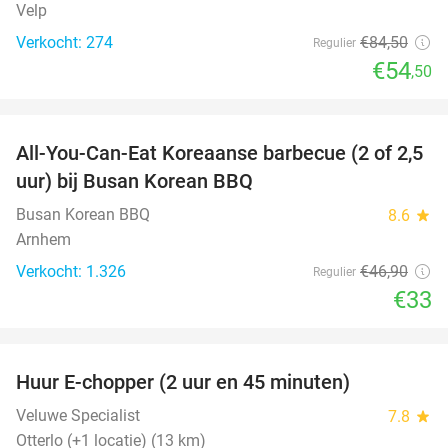
Velp
Verkocht: 274
€84
,50
Regulier
€54
,50
favorite_border
All-You-Can-Eat Koreaanse barbecue (2 of 2,5
30%
uur) bij Busan Korean BBQ
Busan Korean BBQ
8.6
star
Arnhem
Verkocht: 1.326
€46
,90
Regulier
€33
favorite_border
Huur E-chopper (2 uur en 45 minuten)
28%
Veluwe Specialist
7.8
star
Otterlo (+1 locatie) (13 km)