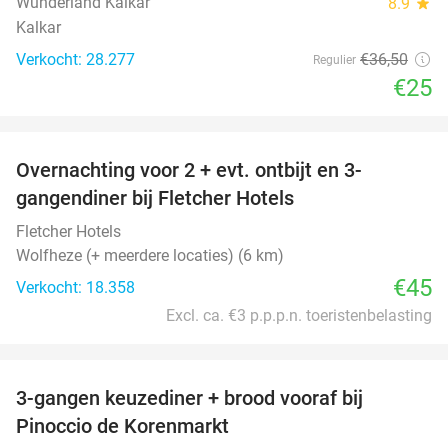
Wunderland Kalkar
8.9
star
Kalkar
Verkocht: 28.277
€36
,50
Regulier
€25
favorite_border
Overnachting voor 2 + evt. ontbijt en 3-
gangendiner bij Fletcher Hotels
Fletcher Hotels
Wolfheze (+ meerdere locaties) (6 km)
€45
Verkocht: 18.358
Excl. ca. €3 p.p.p.n. toeristenbelasting
favorite_border
3-gangen keuzediner + brood vooraf bij
41%
Pinoccio de Korenmarkt