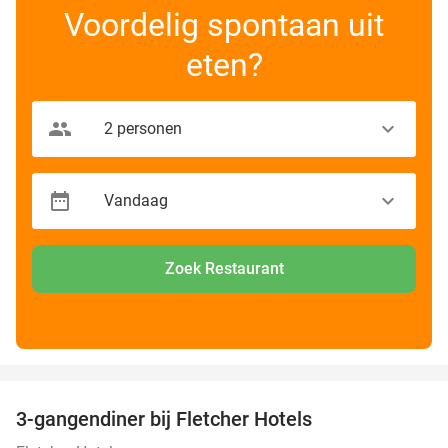
Voordelig spontaan uit
eten?
Zoek Restaurant
favorite_border
3-gangendiner bij Fletcher Hotels
42%