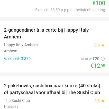
€100
Excl. ca. €3,59 p.p.p.n. toeristenbelasting
favorite_border
2-gangendiner à la carte bij Happy Italy
35%
Arnhem
Happy Italy Arnhem
8.6
star
Arnhem
Verkocht: 3.879
€20
Regulier
€12
,95
favorite_border
2 pokébowls, sushibox naar keuze (40 stuks)
43%
of partyschaal voor afhaal bij The Sushi Club
The Sushi Club
9.3
star
Huissen