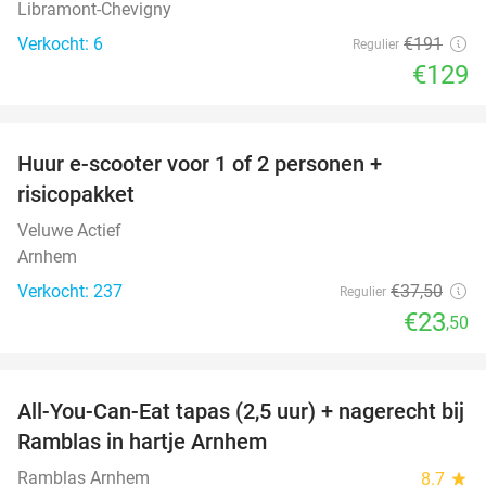
Libramont-Chevigny
Verkocht: 6
€191
Regulier
€129
favorite_border
Huur e-scooter voor 1 of 2 personen +
37%
risicopakket
Veluwe Actief
Arnhem
Verkocht: 237
€37
,50
Regulier
€23
,50
favorite_border
All-You-Can-Eat tapas (2,5 uur) + nagerecht bij
34%
Ramblas in hartje Arnhem
Ramblas Arnhem
8.7
star