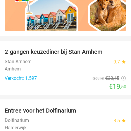
favorite_border
2-gangen keuzediner bij Stan Arnhem
42%
Stan Arnhem
9.7
star
Arnhem
Verkocht: 1.597
€33
,45
Regulier
€19
,50
favorite_border
Entree voor het Dolfinarium
36%
Dolfinarium
8.5
star
Harderwijk