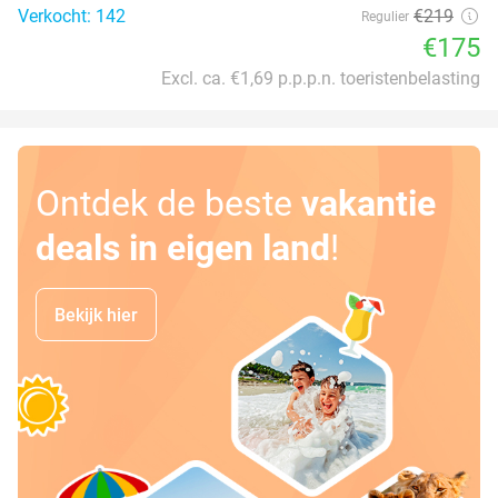
Verkocht: 142
€219
Regulier
€175
Excl. ca. €1,69 p.p.p.n. toeristenbelasting
Ontdek de beste
vakantie
deals in eigen land
!
Bekijk hier