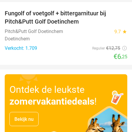
Fungolf of voetgolf + bittergarnituur bij
51%
Pitch&Putt Golf Doetinchem
Pitch&Putt Golf Doetinchem
9.7
star
Doetinchem
Verkocht: 1.709
€12
,75
Regulier
€6
,25
Ontdek de leukste
zomervakantiedeals
!
Bekijk nu