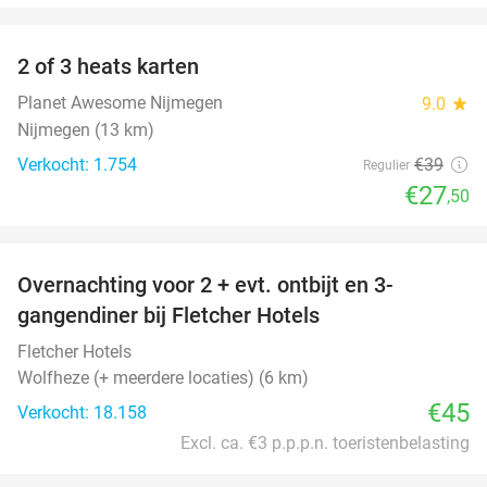
favorite_border
2 of 3 heats karten
29%
Planet Awesome Nijmegen
9.0
star
Nijmegen (13 km)
Verkocht: 1.754
€39
Regulier
€27
,50
favorite_border
Overnachting voor 2 + evt. ontbijt en 3-
gangendiner bij Fletcher Hotels
Fletcher Hotels
Wolfheze (+ meerdere locaties) (6 km)
€45
Verkocht: 18.158
Excl. ca. €3 p.p.p.n. toeristenbelasting
favorite_border