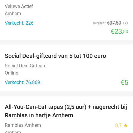
Veluwe Actief
Arnhem
Verkocht: 226
€37
,50
Regulier
€23
,50
favorite_border
Social Deal-giftcard van 5 tot 100 euro
Social Deal Giftcard
Online
€5
Verkocht: 76.869
favorite_border
All-You-Can-Eat tapas (2,5 uur) + nagerecht bij
34%
Ramblas in hartje Arnhem
Ramblas Arnhem
8.7
star
Arnhem