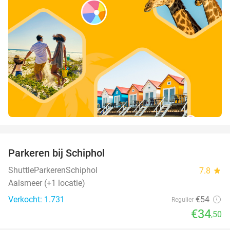
favorite_border
Parkeren bij Schiphol
36%
ShuttleParkerenSchiphol
7.8
star
Aalsmeer (+1 locatie)
Verkocht: 1.731
€54
Regulier
€34
,50