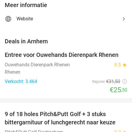
Meer informatie
Website
favorite_border
Deals in Arnhem
Entree voor Ouwehands Dierenpark Rhenen
19%
Ouwehands Dierenpark Rhenen
9.5
star
Rhenen
Verkocht: 3.464
€31
,50
Regulier
€25
,50
favorite_border
9 of 18 holes Pitch&Putt Golf + 3 stuks
46%
bittergarnituur of lunchgerecht naar keuze