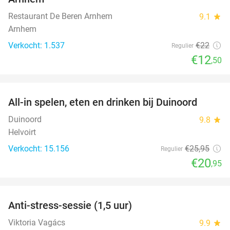
Restaurant De Beren Arnhem
9.1
star
Arnhem
Verkocht: 1.537
€22
Regulier
€12
,50
favorite_border
All-in spelen, eten en drinken bij Duinoord
19%
Duinoord
9.8
star
Helvoirt
Verkocht: 15.156
€25
,95
Regulier
€20
,95
favorite_border
Anti-stress-sessie (1,5 uur)
60%
Viktoria Vagács
9.9
star