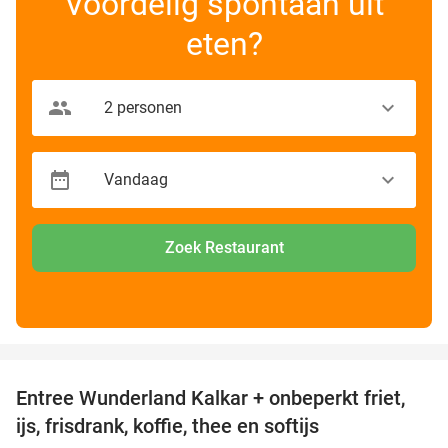
Voordelig spontaan uit
eten?
Zoek Restaurant
favorite_border
Entree Wunderland Kalkar + onbeperkt friet,
32%
ijs, frisdrank, koffie, thee en softijs