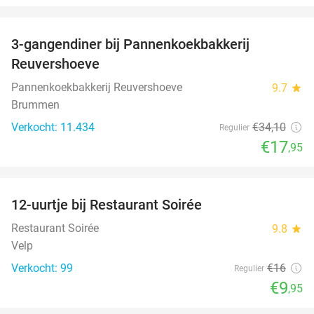
favorite_border
3-gangendiner bij Pannenkoekbakkerij
47%
Reuvershoeve
Pannenkoekbakkerij Reuvershoeve
9.7
star
Brummen
Verkocht: 11.434
€34
,10
Regulier
€17
,95
favorite_border
12-uurtje bij Restaurant Soirée
38%
Restaurant Soirée
9.8
star
Velp
Verkocht: 99
€16
Regulier
€9
,95
favorite_border