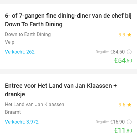
favorite_border
6- of 7-gangen fine dining-diner van de chef bij
36%
Down To Earth Dining
Down to Earth Dining
9.9
star
Velp
Verkocht: 262
€84
,50
Regulier
€54
,50
favorite_border
Entree voor Het Land van Jan Klaassen +
30%
drankje
Het Land van Jan Klaassen
9.6
star
Braamt
Verkocht: 3.972
€16
,90
Regulier
€11
,80