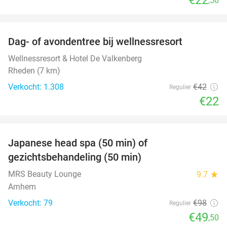
,50
favorite_border
Dag- of avondentree bij wellnessresort
48%
Wellnessresort & Hotel De Valkenberg
Rheden (7 km)
Verkocht: 1.308
€42
Regulier
€22
favorite_border
Japanese head spa (50 min) of
49%
gezichtsbehandeling (50 min)
MRS Beauty Lounge
9.7
star
Arnhem
Verkocht: 79
€98
Regulier
€49
,50