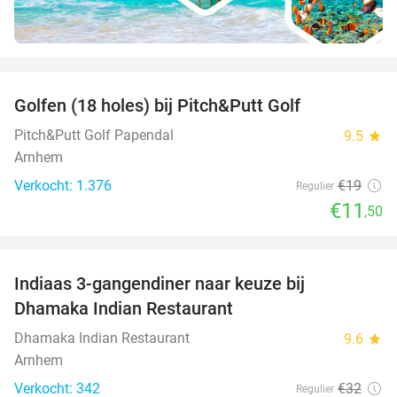
favorite_border
Golfen (18 holes) bij Pitch&Putt Golf
39%
Pitch&Putt Golf Papendal
9.5
star
Arnhem
Verkocht: 1.376
€19
Regulier
€11
,50
favorite_border
Indiaas 3-gangendiner naar keuze bij
34%
Dhamaka Indian Restaurant
Dhamaka Indian Restaurant
9.6
star
Arnhem
Verkocht: 342
€32
Regulier