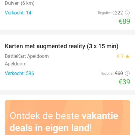
Duiven (6 km)
Verkocht: 14
€222
Regulier
€89
favorite_border
Karten met augmented reality (3 x 15 min)
35%
BattleKart Apeldoorn
9.7
star
Apeldoorn
Verkocht: 596
€60
Regulier
€39
Ontdek de beste
vakantie
deals in eigen land
!