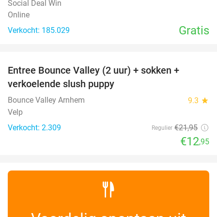
Social Deal Win
Online
Gratis
Verkocht: 185.029
favorite_border
Entree Bounce Valley (2 uur) + sokken +
41%
verkoelende slush puppy
Bounce Valley Arnhem
9.3
star
Velp
Verkocht: 2.309
€21
,95
Regulier
€12
,95