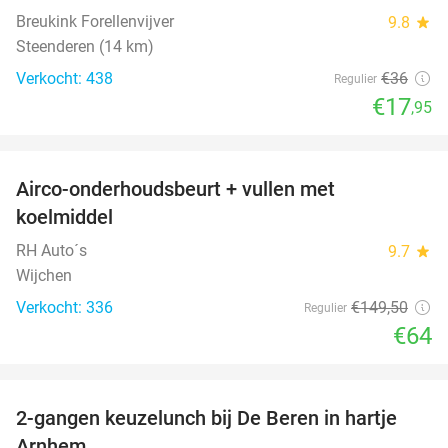
Breukink Forellenvijver
9.8
star
Steenderen (14 km)
Verkocht: 438
€36
Regulier
€17
,95
favorite_border
Airco-onderhoudsbeurt + vullen met
57%
koelmiddel
RH Auto´s
9.7
star
Wijchen
Verkocht: 336
€149
,50
Regulier
€64
favorite_border
2-gangen keuzelunch bij De Beren in hartje
43%
Arnhem