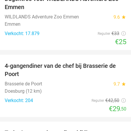
24%
Emmen
WILDLANDS Adventure Zoo Emmen
9.6
star
Emmen
Verkocht: 17.879
€33
Regulier
€25
favorite_border
4-gangendiner van de chef bij Brasserie de
31%
Poort
Brasserie de Poort
9.7
star
Doesburg (12 km)
Verkocht: 204
€42
,50
Regulier
€29
,50
favorite_border