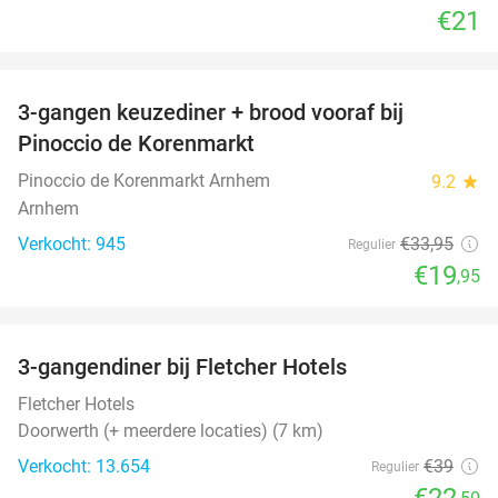
€21
favorite_border
3-gangen keuzediner + brood vooraf bij
41%
Pinoccio de Korenmarkt
Pinoccio de Korenmarkt Arnhem
9.2
star
Arnhem
Verkocht: 945
€33
,95
Regulier
€19
,95
favorite_border
3-gangendiner bij Fletcher Hotels
42%
Fletcher Hotels
Doorwerth (+ meerdere locaties) (7 km)
Verkocht: 13.654
€39
Regulier
€22