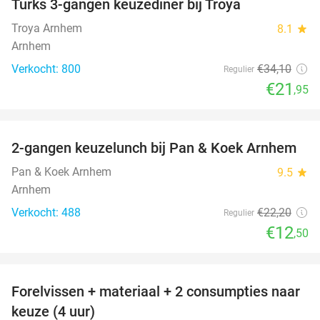
Turks 3-gangen keuzediner bij Troya
36%
Troya Arnhem
8.1
star
Arnhem
Verkocht: 800
€34
,10
Regulier
€21
,95
favorite_border
2-gangen keuzelunch bij Pan & Koek Arnhem
44%
Pan & Koek Arnhem
9.5
star
Arnhem
Verkocht: 488
€22
,20
Regulier
€12
,50
favorite_border
Forelvissen + materiaal + 2 consumpties naar
50%
keuze (4 uur)