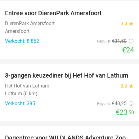
Entree voor DierenPark Amersfoort
24%
DierenPark Amersfoort
9.4
star
Amersfoort
Verkocht: 8.862
€31
,50
Regulier
€24
favorite_border
3-gangen keuzediner bij Het Hof van Lathum
42%
Het Hof van Lathum
8.9
star
Lathum (6 km)
Verkocht: 395
€40
,25
Regulier
€23
,50
favorite_border
Dagentree voor WILDLANDS Adventure Zoo