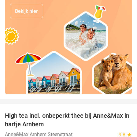
Bekijk hier
favorite_border
High tea incl. onbeperkt thee bij Anne&Max in
29%
hartje Arnhem
Anne&Max Arnhem Steenstraat
9.8
star