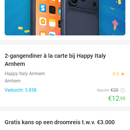
favorite_border
2-gangendiner à la carte bij Happy Italy
35%
Arnhem
Happy Italy Arnhem
8.6
star
Arnhem
Verkocht: 3.858
€20
Regulier
€12
,95
favorite_border
Gratis kans op een droomreis t.w.v. €3.000