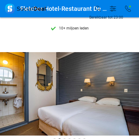
Ontdek 15.000+ deals

Fletcher Hotel-Restaurant De Geulvallei
7 dagen per week beschikbaar
Bereikbaar tot 23:00
10+ miljoen leden
9,4
op basis van
206.084 reviews
Ontdek 15.000+ deals
7 dagen per week beschikbaar
10+ miljoen leden