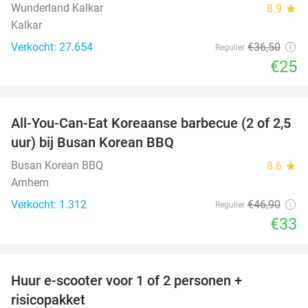
Wunderland Kalkar
8.9
star
Kalkar
Verkocht: 27.654
€36
,50
Regulier
€25
favorite_border
All-You-Can-Eat Koreaanse barbecue (2 of 2,5
30%
uur) bij Busan Korean BBQ
Busan Korean BBQ
8.6
star
Arnhem
Verkocht: 1.312
€46
,90
Regulier
€33
favorite_border
Huur e-scooter voor 1 of 2 personen +
37%
risicopakket