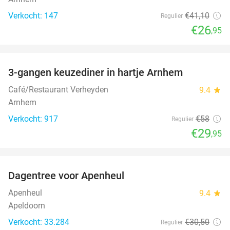
Verkocht: 147
€41
,10
Regulier
€26
,95
favorite_border
3-gangen keuzediner in hartje Arnhem
48%
Café/Restaurant Verheyden
9.4
star
Arnhem
Verkocht: 917
€58
Regulier
€29
,95
favorite_border
Dagentree voor Apenheul
36%
Apenheul
9.4
star
Apeldoorn
Verkocht: 33.284
€30
,50
Regulier