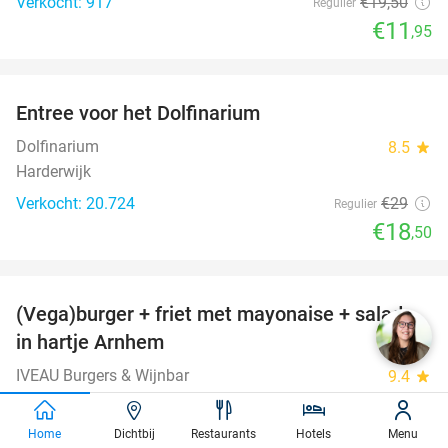
Verkocht: 917
€19
,50
Regulier
€11
,95
favorite_border
Entree voor het Dolfinarium
36%
Dolfinarium
8.5
star
Harderwijk
Verkocht: 20.724
€29
Regulier
€18
,50
favorite_border
(Vega)burger + friet met mayonaise + salade
36%
in hartje Arnhem
IVEAU Burgers & Wijnbar
9.4
star
Arnhem
Verkocht: 410
€24
,95
Regulier
Home
Dichtbij
Restaurants
Hotels
Menu