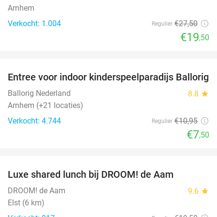
Arnhem
Verkocht: 1.004
€27
,50
Regulier
€19
,50
favorite_border
Entree voor indoor kinderspeelparadijs Ballorig
32%
Ballorig Nederland
8.8
star
Arnhem (+21 locaties)
Verkocht: 4.744
€10
,95
Regulier
€7
,50
favorite_border
Luxe shared lunch bij DROOM! de Aam
39%
DROOM! de Aam
9.6
star
Elst (6 km)