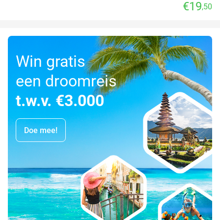
€19
,50
Win gratis
een droomreis
t.w.v. €3.000
Doe mee!