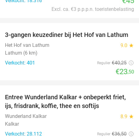
€45
Verkocht: 18.316
Excl. ca. €3 p.p.p.n. toeristenbelasting
favorite_border
3-gangen keuzediner bij Het Hof van Lathum
42%
Het Hof van Lathum
9.0
star
Lathum (6 km)
Verkocht: 401
€40
,25
Regulier
€23
,50
favorite_border
Entree Wunderland Kalkar + onbeperkt friet,
32%
ijs, frisdrank, koffie, thee en softijs
Wunderland Kalkar
8.9
star
Kalkar
Verkocht: 28.112
€36
,50
Regulier