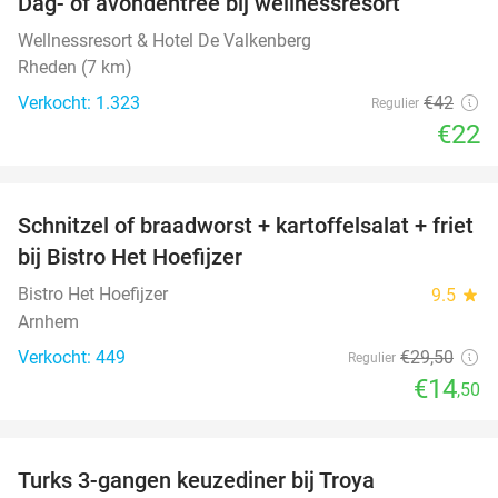
Dag- of avondentree bij wellnessresort
48%
Wellnessresort & Hotel De Valkenberg
Rheden (7 km)
Verkocht: 1.323
€42
Regulier
€22
favorite_border
Schnitzel of braadworst + kartoffelsalat + friet
51%
bij Bistro Het Hoefijzer
Bistro Het Hoefijzer
9.5
star
Arnhem
Verkocht: 449
€29
,50
Regulier
€14
,50
favorite_border
Turks 3-gangen keuzediner bij Troya
36%