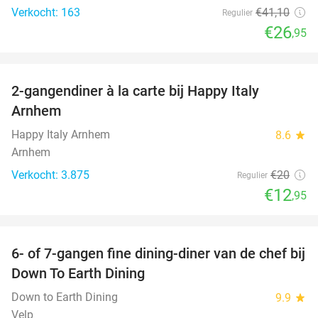
Verkocht: 163
€41
,10
Regulier
€26
,95
favorite_border
2-gangendiner à la carte bij Happy Italy
35%
Arnhem
Happy Italy Arnhem
8.6
star
Arnhem
Verkocht: 3.875
€20
Regulier
€12
,95
favorite_border
6- of 7-gangen fine dining-diner van de chef bij
36%
Down To Earth Dining
Down to Earth Dining
9.9
star
Velp