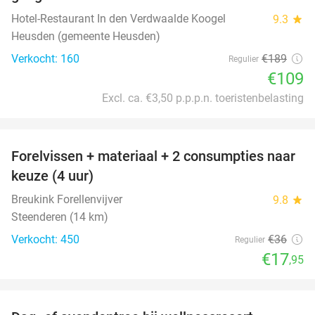
Hotel-Restaurant In den Verdwaalde Koogel
9.3
star
Heusden (gemeente Heusden)
Verkocht: 160
€189
Regulier
€109
Excl. ca. €3,50 p.p.p.n. toeristenbelasting
favorite_border
Forelvissen + materiaal + 2 consumpties naar
50%
keuze (4 uur)
Breukink Forellenvijver
9.8
star
Steenderen (14 km)
Verkocht: 450
€36
Regulier
€17
,95
favorite_border