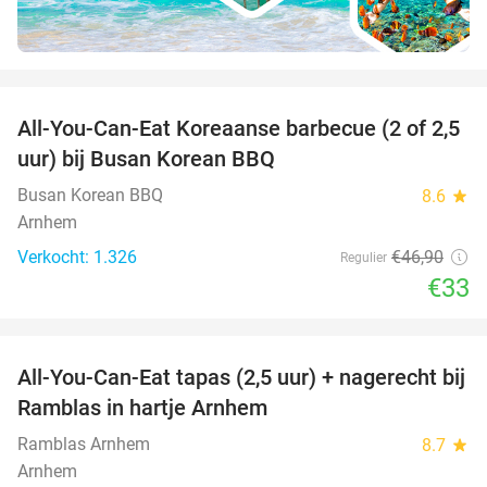
favorite_border
All-You-Can-Eat Koreaanse barbecue (2 of 2,5
30%
uur) bij Busan Korean BBQ
Busan Korean BBQ
8.6
star
Arnhem
Verkocht: 1.326
€46
,90
Regulier
€33
favorite_border
All-You-Can-Eat tapas (2,5 uur) + nagerecht bij
34%
Ramblas in hartje Arnhem
Ramblas Arnhem
8.7
star
Arnhem