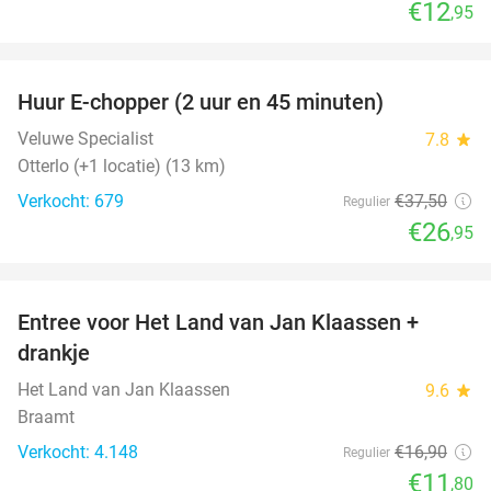
€12
,95
favorite_border
Huur E-chopper (2 uur en 45 minuten)
28%
Veluwe Specialist
7.8
star
Otterlo (+1 locatie) (13 km)
Verkocht: 679
€37
,50
Regulier
€26
,95
favorite_border
Entree voor Het Land van Jan Klaassen +
30%
drankje
Het Land van Jan Klaassen
9.6
star
Braamt
Verkocht: 4.148
€16
,90
Regulier
€11
,80