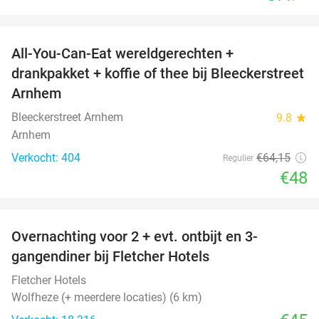
favorite_border
All-You-Can-Eat wereldgerechten +
25%
drankpakket + koffie of thee bij Bleeckerstreet
Arnhem
Bleeckerstreet Arnhem
9.8
star
Arnhem
Verkocht: 404
€64
,15
Regulier
€48
favorite_border
Overnachting voor 2 + evt. ontbijt en 3-
gangendiner bij Fletcher Hotels
Fletcher Hotels
Wolfheze (+ meerdere locaties) (6 km)