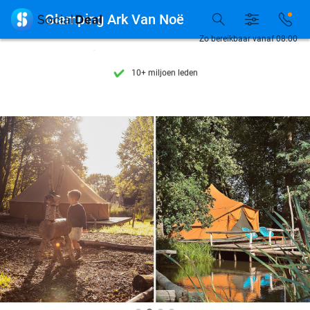
Ontdek 15.000+ deals

Glamping Ark Van Noë
7 dagen per week beschikbaar
Zo bereikbaar vanaf 08:00
10+ miljoen leden
9,4
op basis van
206.237 reviews
Ontdek 15.000+ deals
7 dagen per week beschikbaar
10+ miljoen leden