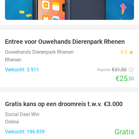
favorite_border
Entree voor Ouwehands Dierenpark Rhenen
19%
Ouwehands Dierenpark Rhenen
9.5
star
Rhenen
Verkocht: 3.911
€31
,50
Regulier
€25
,50
favorite_border
Gratis kans op een droomreis t.w.v. €3.000
Social Deal Win
Online
Gratis
Verkocht: 186.859