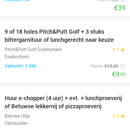
€39
favorite_border
9 of 18 holes Pitch&Putt Golf + 3 stuks
46%
bittergarnituur of lunchgerecht naar keuze
Pitch&Putt Golf Doetinchem
9.7
star
Doetinchem
Verkocht: 1.446
€18
,45
Regulier
€9
,95
favorite_border
Huur e-chopper (4 uur) + evt. + lunchproeverij
44%
of Betuwse lekkernij of pizzaproeverij
Betuwe Uitje
9.6
star
Opheusden