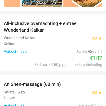
favorite_border
All-inclusive overnachting + entree
25%
Wunderland Kalkar
Wunderland Kalkar
8.9
star
Kalkar
Verkocht: 392
€250
Regulier
€187
Excl. ca. €1,50 p.p.p.n. toeristenbelasting
favorite_border
An Shen-massage (60 min)
40%
Shiatsu & zo
10.0
star
Duiven
Verkocht: 83
€65
Regulier