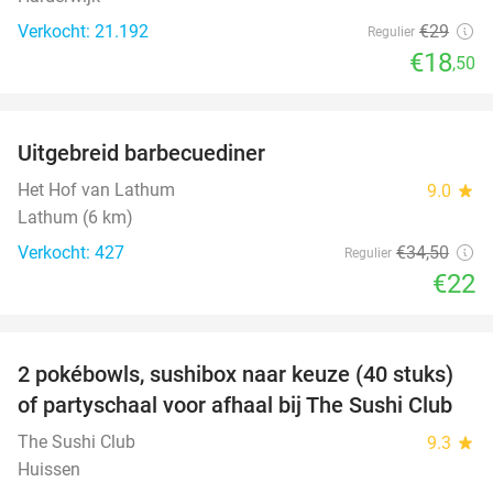
Verkocht: 21.192
€29
Regulier
€18
,50
favorite_border
Uitgebreid barbecuediner
36%
Het Hof van Lathum
9.0
star
Lathum (6 km)
Verkocht: 427
€34
,50
Regulier
€22
favorite_border
2 pokébowls, sushibox naar keuze (40 stuks)
43%
of partyschaal voor afhaal bij The Sushi Club
The Sushi Club
9.3
star
Huissen