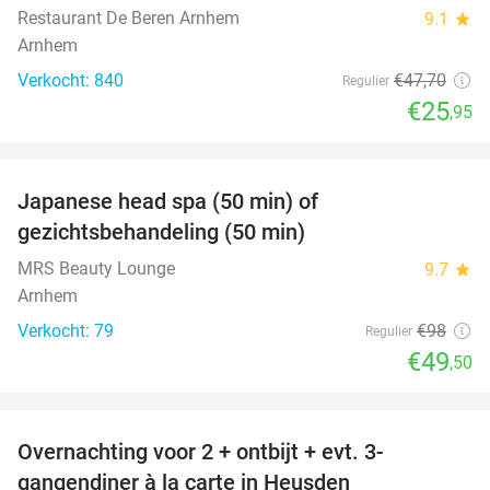
Restaurant De Beren Arnhem
9.1
star
Arnhem
Verkocht: 840
€47
,70
Regulier
€25
,95
favorite_border
Japanese head spa (50 min) of
49%
gezichtsbehandeling (50 min)
MRS Beauty Lounge
9.7
star
Arnhem
Verkocht: 79
€98
Regulier
€49
,50
favorite_border
Overnachting voor 2 + ontbijt + evt. 3-
42%
gangendiner à la carte in Heusden