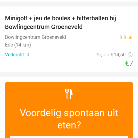
favorite_border
Minigolf + jeu de boules + bitterballen bij
52%
NEW
Bowlingcentrum Groeneveld
TODAY
Bowlingcentrum Groeneveld
9.8
star
Ede (14 km)
Verkocht: 0
€14
,50
Regulier
€7
Voordelig spontaan uit
eten?