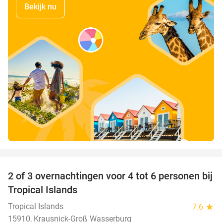
Bekijk nu
favorite_border
2 of 3 overnachtingen voor 4 tot 6 personen bij
31%
Tropical Islands
Tropical Islands
7.6
star
15910, Krausnick-Groß Wasserburg