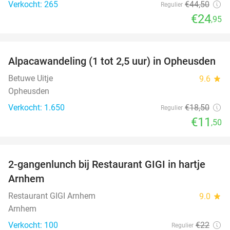
Verkocht: 265
€44
,50
Regulier
€24
,95
favorite_border
Alpacawandeling (1 tot 2,5 uur) in Opheusden
38%
Betuwe Uitje
9.6
star
Opheusden
Verkocht: 1.650
€18
,50
Regulier
€11
,50
favorite_border
2-gangenlunch bij Restaurant GIGI in hartje
43%
Arnhem
Restaurant GIGI Arnhem
9.0
star
Arnhem
Verkocht: 100
€22
Regulier