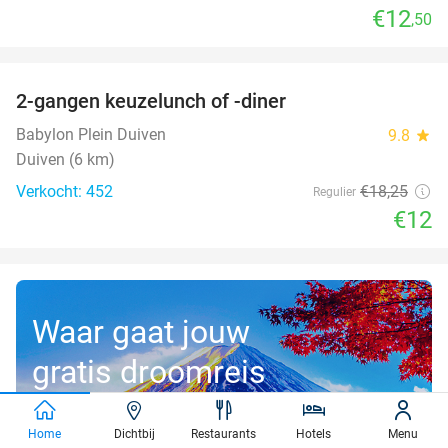
€12
,50
favorite_border
2-gangen keuzelunch of -diner
34%
Babylon Plein Duiven
9.8
star
Duiven (6 km)
Verkocht: 452
€18
,25
Regulier
€12
Waar gaat jouw
gratis droomreis
t.w.v. €3.000
Home
Dichtbij
Restaurants
Hotels
Menu