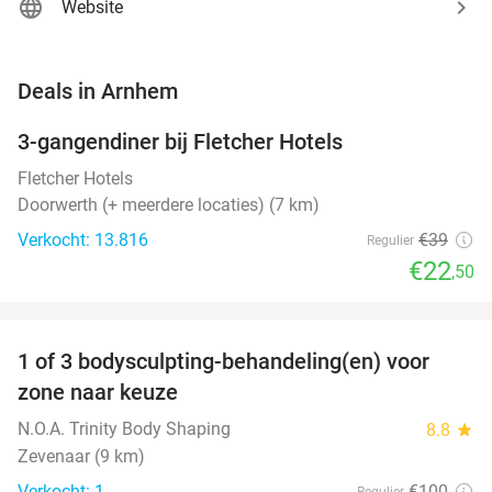
Website
favorite_border
Deals in Arnhem
3-gangendiner bij Fletcher Hotels
42%
Fletcher Hotels
Doorwerth (+ meerdere locaties) (7 km)
Verkocht: 13.816
€39
Regulier
€22
,50
favorite_border
1 of 3 bodysculpting-behandeling(en) voor
71%
NEW
zone naar keuze
TODAY
N.O.A. Trinity Body Shaping
8.8
star
Zevenaar (9 km)
Verkocht: 1
€100
Regulier