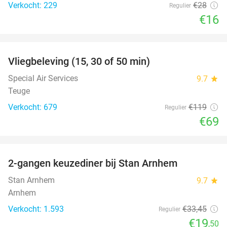
Verkocht: 229
€28
Regulier
€16
favorite_border
Vliegbeleving (15, 30 of 50 min)
42%
Special Air Services
9.7
star
Teuge
Verkocht: 679
€119
Regulier
€69
favorite_border
2-gangen keuzediner bij Stan Arnhem
42%
Stan Arnhem
9.7
star
Arnhem
Verkocht: 1.593
€33
,45
Regulier
€19
,50