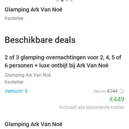
Glamping Ark Van Noë
Kasterlee
Beschikbare deals
favorite_border
2 of 3 glamping-overnachtingen voor 2, 4, 5 of
6 personen + luxe ontbijt bij Ark Van Noë
Glamping Ark Van Noë
Kasterlee
Verkocht: 9
€744
Regulier
€449
Inclusief alle bijkomende kosten
Glamping Ark Van Noë