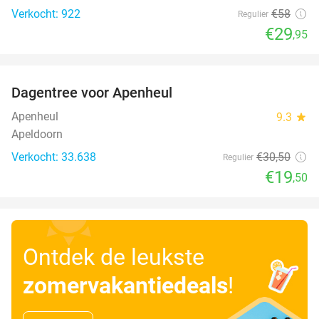
Verkocht: 922
€58
Regulier
€29
,95
favorite_border
Dagentree voor Apenheul
36%
Apenheul
9.3
star
Apeldoorn
Verkocht: 33.638
€30
,50
Regulier
€19
,50
Ontdek de leukste
zomervakantiedeals
!