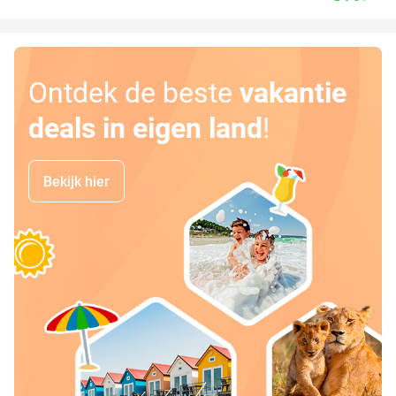
Ontdek de beste
vakantie
deals in eigen land
!
Bekijk hier