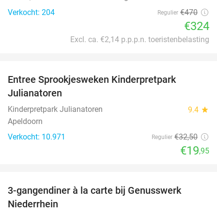
Verkocht: 204
€470
Regulier
€324
Excl. ca. €2,14 p.p.p.n. toeristenbelasting
favorite_border
Entree Sprookjesweken Kinderpretpark
39%
Julianatoren
Kinderpretpark Julianatoren
9.4
star
Apeldoorn
Verkocht: 10.971
€32
,50
Regulier
€19
,95
favorite_border
3-gangendiner à la carte bij Genusswerk
37%
Niederrhein