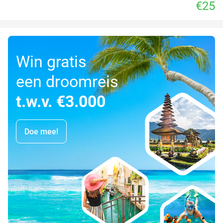
€25
Win gratis
een droomreis
t.w.v. €3.000
Doe mee!