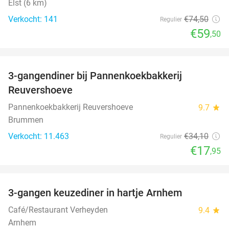
Elst (6 km)
Verkocht: 141
€74
,50
Regulier
€59
,50
favorite_border
3-gangendiner bij Pannenkoekbakkerij
47%
Reuvershoeve
Pannenkoekbakkerij Reuvershoeve
9.7
star
Brummen
Verkocht: 11.463
€34
,10
Regulier
€17
,95
favorite_border
3-gangen keuzediner in hartje Arnhem
48%
Café/Restaurant Verheyden
9.4
star
Arnhem