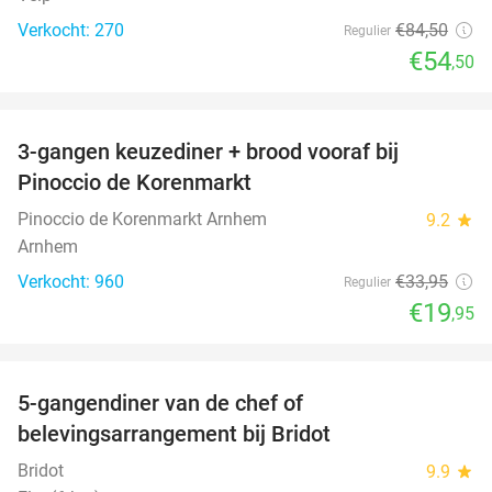
Verkocht: 270
€84
,50
Regulier
€54
,50
favorite_border
3-gangen keuzediner + brood vooraf bij
41%
Pinoccio de Korenmarkt
Pinoccio de Korenmarkt Arnhem
9.2
star
Arnhem
Verkocht: 960
€33
,95
Regulier
€19
,95
favorite_border
5-gangendiner van de chef of
20%
belevingsarrangement bij Bridot
Bridot
9.9
star