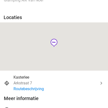
Glamping Ark Van Noë!
Locaties
hotel
Kasterlee
Arkstraat 7
Routebeschrijving
Meer informatie