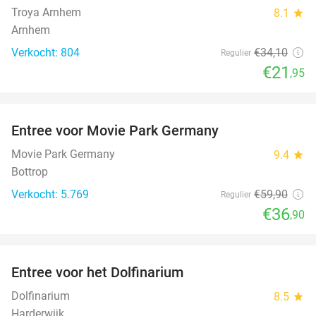
Troya Arnhem
8.1
star
Arnhem
Verkocht: 804
€34
,10
Regulier
€21
,95
favorite_border
Entree voor Movie Park Germany
38%
Movie Park Germany
9.4
star
Bottrop
Verkocht: 5.769
€59
,90
Regulier
€36
,90
favorite_border
Entree voor het Dolfinarium
36%
Dolfinarium
8.5
star
Harderwijk