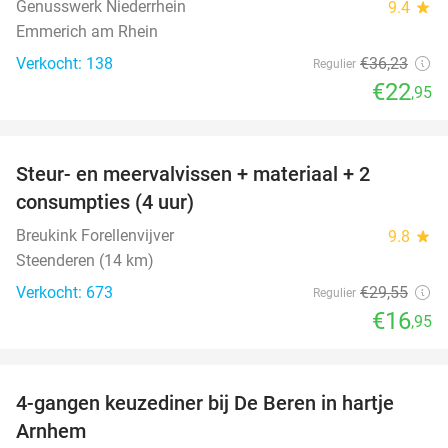
Genusswerk Niederrhein
9.4
star
Emmerich am Rhein
Verkocht: 138
€36
,23
Regulier
€22
,95
favorite_border
Steur- en meervalvissen + materiaal + 2
43%
consumpties (4 uur)
Breukink Forellenvijver
9.8
star
Steenderen (14 km)
Verkocht: 673
€29
,55
Regulier
€16
,95
favorite_border
4-gangen keuzediner bij De Beren in hartje
46%
Arnhem