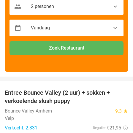
Zoek Restaurant
favorite_border
Entree Bounce Valley (2 uur) + sokken +
41%
verkoelende slush puppy
Bounce Valley Arnhem
9.3
star
Velp
Verkocht: 2.331
€21
,95
Regulier