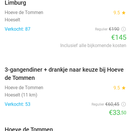
Limburg
Hoeve de Tommen
9.5
star
Hoeselt
Verkocht: 87
€190
Regulier
€145
Inclusief alle bijkomende kosten
favorite_border
3-gangendiner + drankje naar keuze bij Hoeve
de Tommen
Hoeve de Tommen
9.5
star
Hoeselt (11 km)
Verkocht: 53
€60
,45
Regulier
€33
,50
Hoeve de Tommen