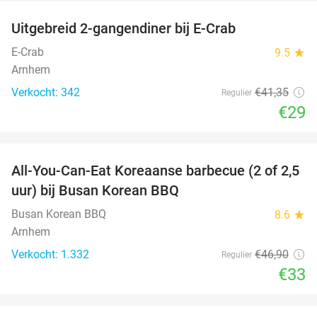
Uitgebreid 2-gangendiner bij E-Crab
30%
E-Crab
9.5
star
Arnhem
Verkocht: 342
€41
,35
Regulier
€29
favorite_border
All-You-Can-Eat Koreaanse barbecue (2 of 2,5
30%
uur) bij Busan Korean BBQ
Busan Korean BBQ
8.6
star
Arnhem
Verkocht: 1.332
€46
,90
Regulier
€33
favorite_border