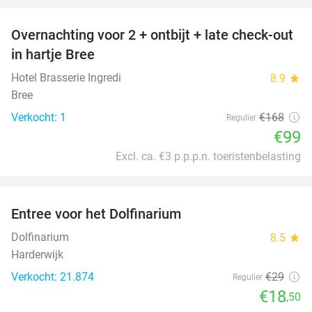
Overnachting voor 2 + ontbijt + late check-out
41%
NEW
in hartje Bree
TODAY
Hotel Brasserie Ingredi
8.9
star
Bree
Verkocht: 1
€168
Regulier
€99
Excl. ca. €3 p.p.p.n. toeristenbelasting
favorite_border
Entree voor het Dolfinarium
36%
Dolfinarium
8.5
star
Harderwijk
Verkocht: 21.874
€29
Regulier
€18
,50