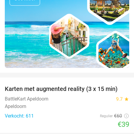
favorite_border
Karten met augmented reality (3 x 15 min)
35%
BattleKart Apeldoorn
9.7
star
Apeldoorn
Verkocht: 611
€60
Regulier
€39
favorite_border