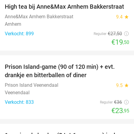
High tea bij Anne&Max Arnhem Bakkerstraat
29%
Anne&Max Arnhem Bakkerstraat
9.4
star
Arnhem
Verkocht: 899
€27
,50
Regulier
€19
,50
favorite_border
Prison Island-game (90 of 120 min) + evt.
33%
drankje en bitterballen of diner
Prison Island Veenendaal
9.5
star
Veenendaal
Verkocht: 833
€36
Regulier
€23
,95
favorite_border