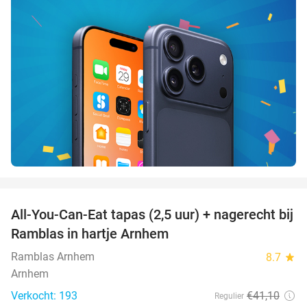
favorite_border
All-You-Can-Eat tapas (2,5 uur) + nagerecht bij
34%
Ramblas in hartje Arnhem
Ramblas Arnhem
8.7
star
Arnhem
Verkocht: 193
€41
,10
Regulier