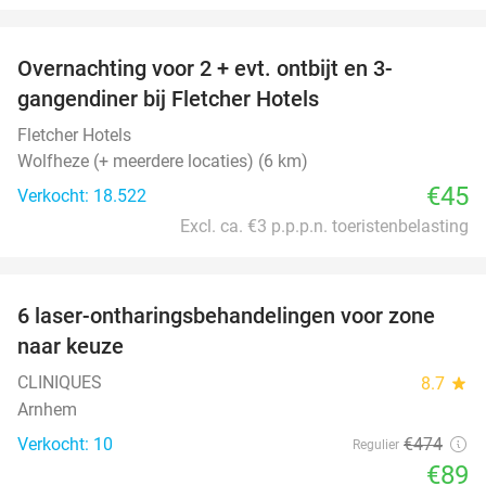
favorite_border
Overnachting voor 2 + evt. ontbijt en 3-
gangendiner bij Fletcher Hotels
Fletcher Hotels
Wolfheze (+ meerdere locaties) (6 km)
€45
Verkocht: 18.522
Excl. ca. €3 p.p.p.n. toeristenbelasting
favorite_border
6 laser-ontharingsbehandelingen voor zone
81%
naar keuze
CLINIQUES
8.7
star
Arnhem
Verkocht: 10
€474
Regulier
€89