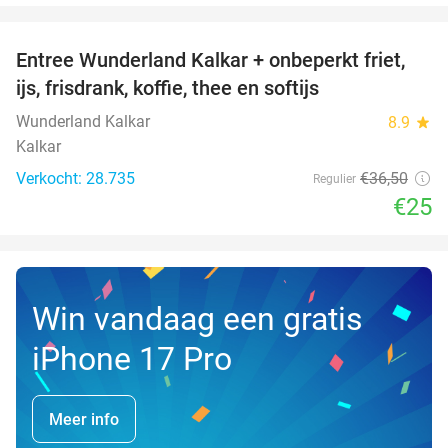
favorite_border
Entree Wunderland Kalkar + onbeperkt friet,
32%
ijs, frisdrank, koffie, thee en softijs
Wunderland Kalkar
8.9
star
Kalkar
Verkocht: 28.735
€36
,50
Regulier
€25
Win vandaag een gratis
iPhone 17 Pro
Meer info