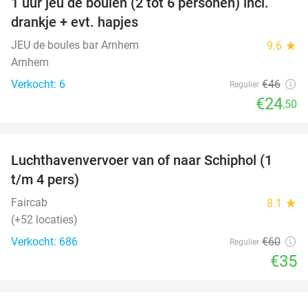
1 uur jeu de boulen (2 tot 6 personen) incl.
47%
drankje + evt. hapjes
JEU de boules bar Arnhem
9.6
star
Arnhem
Verkocht: 6
€46
Regulier
€24
,50
favorite_border
Luchthavenvervoer van of naar Schiphol (1
42%
t/m 4 pers)
Faircab
8.1
star
(+52 locaties)
Verkocht: 686
€60
Regulier
€35
favorite_border