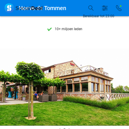
Ontdek 15.000+ deals

Hoeve de Tommen
7 dagen per week beschikbaar
Bereikbaar tot 23:00
10+ miljoen leden
9,4
op basis van
206.441 reviews
Ontdek 15.000+ deals
7 dagen per week beschikbaar
10+ miljoen leden