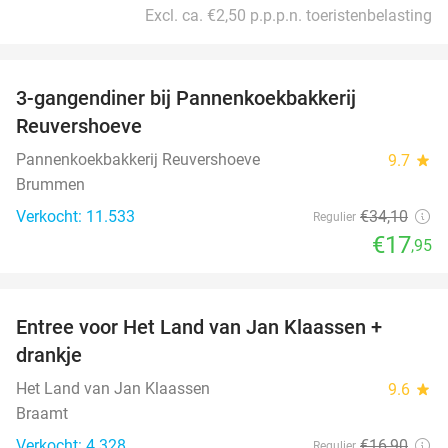
Excl. ca. €2,50 p.p.p.n. toeristenbelasting
favorite_border
3-gangendiner bij Pannenkoekbakkerij
47%
Reuvershoeve
Pannenkoekbakkerij Reuvershoeve
9.7
star
Brummen
Verkocht: 11.533
€34
,10
Regulier
€17
,95
favorite_border
Entree voor Het Land van Jan Klaassen +
30%
drankje
Het Land van Jan Klaassen
9.6
star
Braamt
Verkocht: 4.328
€16
,90
Regulier