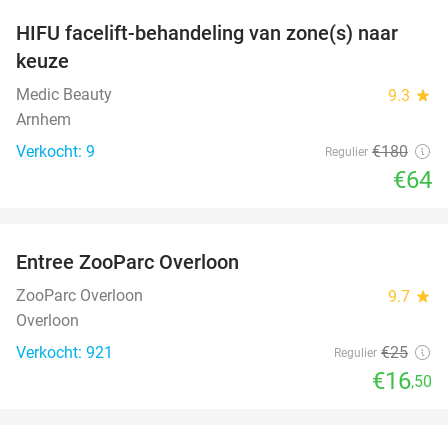
HIFU facelift-behandeling van zone(s) naar
64%
keuze
Medic Beauty
9.3
star
Arnhem
Verkocht: 9
€180
Regulier
€64
favorite_border
Entree ZooParc Overloon
34%
ZooParc Overloon
9.7
star
Overloon
Verkocht: 921
€25
Regulier
€16
,50
favorite_border