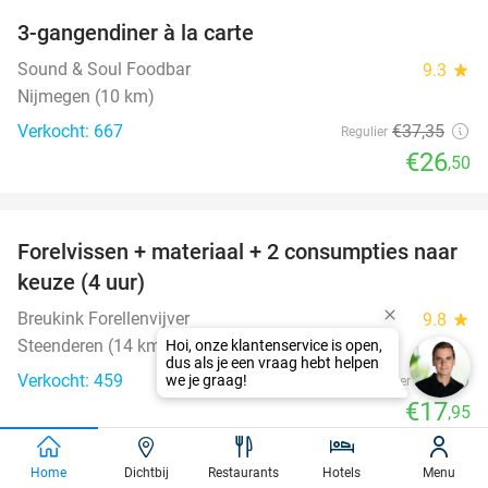
3-gangendiner à la carte
29%
Sound & Soul Foodbar
9.3
star
Nijmegen (10 km)
Verkocht: 667
€37
,35
Regulier
€26
,50
favorite_border
Forelvissen + materiaal + 2 consumpties naar
50%
keuze (4 uur)
Breukink Forellenvijver
9.8
star
Steenderen (14 km)
Verkocht: 459
€36
Regulier
€17
,95
favorite_border
Home
Dichtbij
Restaurants
Hotels
Menu