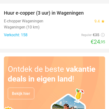
favorite_border
Huur e-copper (3 uur) in Wageningen
29%
E-chopper Wageningen
9.4
star
Wageningen (10 km)
Verkocht: 158
€35
Regulier
€24
,95
Ontdek de beste
vakantie
deals in eigen land
!
Bekijk hier