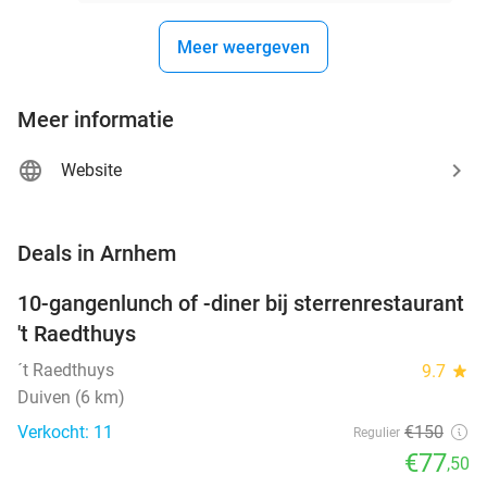
Meer weergeven
Meer informatie
Website
favorite_border
Deals in Arnhem
10-gangenlunch of -diner bij sterrenrestaurant
48%
NEW
't Raedthuys
TODAY
´t Raedthuys
9.7
star
Duiven (6 km)
Verkocht: 11
€150
Regulier
€77
,50