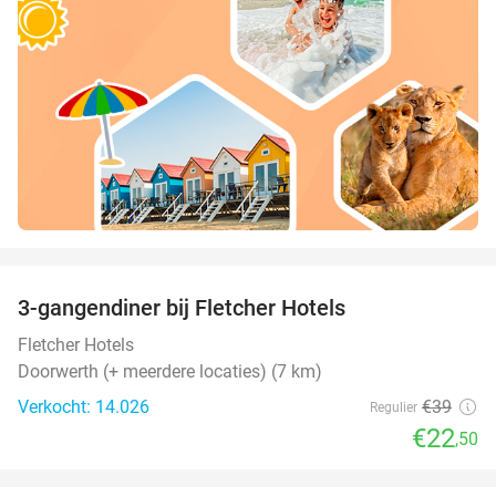
favorite_border
3-gangendiner bij Fletcher Hotels
42%
Fletcher Hotels
Doorwerth (+ meerdere locaties) (7 km)
Verkocht: 14.026
€39
Regulier
€22
,50
favorite_border