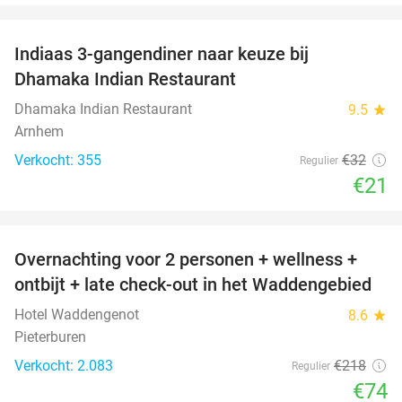
favorite_border
Indiaas 3-gangendiner naar keuze bij
34%
Dhamaka Indian Restaurant
Dhamaka Indian Restaurant
9.5
star
Arnhem
Verkocht: 355
€32
Regulier
€21
favorite_border
Overnachting voor 2 personen + wellness +
66%
ontbijt + late check-out in het Waddengebied
Hotel Waddengenot
8.6
star
Pieterburen
Verkocht: 2.083
€218
Regulier
€74