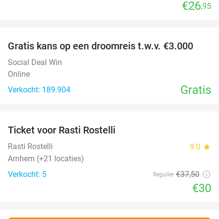
€26
,95
favorite_border
Gratis kans op een droomreis t.w.v. €3.000
Social Deal Win
Online
Gratis
Verkocht: 189.904
favorite_border
Ticket voor Rasti Rostelli
20%
NEW
TODAY
Rasti Rostelli
9.0
star
Arnhem (+21 locaties)
Verkocht: 5
€37
,50
Regulier
€30