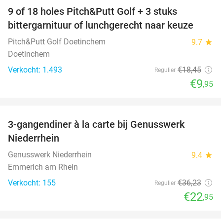
9 of 18 holes Pitch&Putt Golf + 3 stuks
46%
bittergarnituur of lunchgerecht naar keuze
Pitch&Putt Golf Doetinchem
9.7
star
Doetinchem
Verkocht: 1.493
€18
,45
Regulier
€9
,95
favorite_border
3-gangendiner à la carte bij Genusswerk
37%
Niederrhein
Genusswerk Niederrhein
9.4
star
Emmerich am Rhein
Verkocht: 155
€36
,23
Regulier
€22
,95
favorite_border