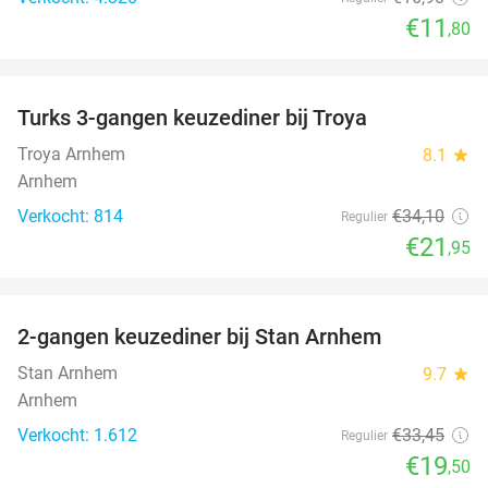
€11
,80
favorite_border
Turks 3-gangen keuzediner bij Troya
36%
Troya Arnhem
8.1
star
Arnhem
Verkocht: 814
€34
,10
Regulier
€21
,95
favorite_border
2-gangen keuzediner bij Stan Arnhem
42%
Stan Arnhem
9.7
star
Arnhem
Verkocht: 1.612
€33
,45
Regulier
€19
,50