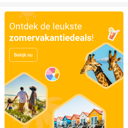
Ontdek de leukste
zomervakantiedeals
!
Bekijk nu