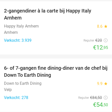
2-gangendiner à la carte bij Happy Italy
35%
Arnhem
Happy Italy Arnhem
8.6
star
Arnhem
Verkocht: 3.939
€20
Regulier
€12
,95
favorite_border
6- of 7-gangen fine dining-diner van de chef bij
36%
Down To Earth Dining
Down to Earth Dining
9.9
star
Velp
Verkocht: 278
€84
,50
Regulier
€54
,50