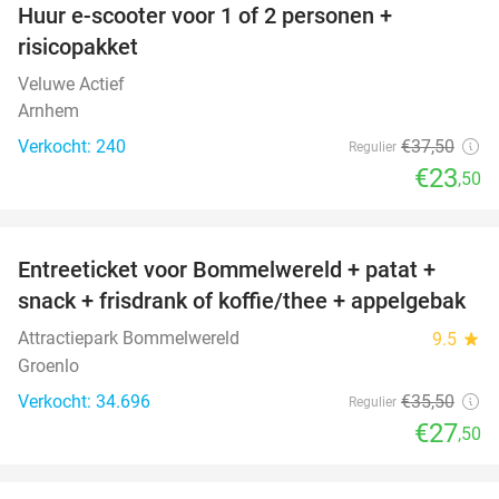
Huur e-scooter voor 1 of 2 personen +
37%
risicopakket
Veluwe Actief
Arnhem
Verkocht: 240
€37
,50
Regulier
€23
,50
favorite_border
Entreeticket voor Bommelwereld + patat +
23%
snack + frisdrank of koffie/thee + appelgebak
Attractiepark Bommelwereld
9.5
star
Groenlo
Verkocht: 34.696
€35
,50
Regulier
€27
,50
favorite_border