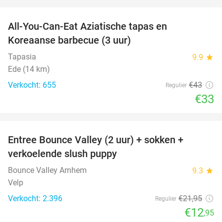
favorite_border
All-You-Can-Eat Aziatische tapas en
23%
Koreaanse barbecue (3 uur)
Tapasia
9.9
star
Ede (14 km)
Verkocht: 655
€43
Regulier
€33
favorite_border
Entree Bounce Valley (2 uur) + sokken +
41%
verkoelende slush puppy
Bounce Valley Arnhem
9.3
star
Velp
Verkocht: 2.396
€21
,95
Regulier
€12
,95