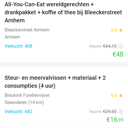
All-You-Can-Eat wereldgerechten +
25%
drankpakket + koffie of thee bij Bleeckerstreet
Arnhem
Bleeckerstreet Arnhem
9.8
star
Arnhem
Verkocht: 408
€64
,15
Regulier
€48
favorite_border
Steur- en meervalvissen + materiaal + 2
43%
consumpties (4 uur)
Breukink Forellenvijver
9.8
star
Steenderen (14 km)
Verkocht: 682
€29
,55
Regulier
€16
,95