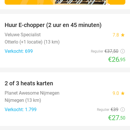
favorite_border
Huur E-chopper (2 uur en 45 minuten)
28%
Veluwe Specialist
7.8
star
Otterlo (+1 locatie) (13 km)
Verkocht: 699
€37
,50
Regulier
€26
,95
favorite_border
2 of 3 heats karten
29%
Planet Awesome Nijmegen
9.0
star
Nijmegen (13 km)
Verkocht: 1.799
€39
Regulier
€27
,50
favorite_border