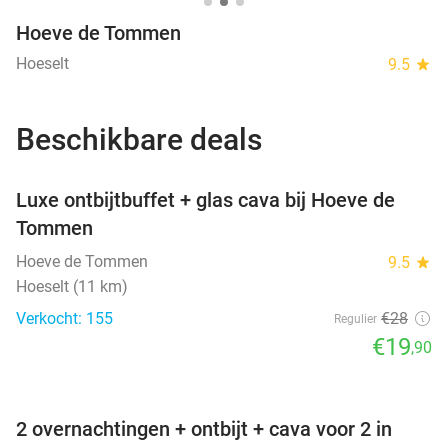
Hoeve de Tommen
Hoeselt
9.5
star
Beschikbare deals
favorite_border
Luxe ontbijtbuffet + glas cava bij Hoeve de
Tommen
Hoeve de Tommen
9.5
star
Hoeselt (11 km)
Verkocht: 155
€28
Regulier
€19
,90
favorite_border
2 overnachtingen + ontbijt + cava voor 2 in