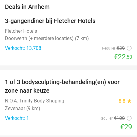
favorite_border
Deals in Arnhem
3-gangendiner bij Fletcher Hotels
42%
Fletcher Hotels
Doorwerth (+ meerdere locaties) (7 km)
Verkocht: 13.708
€39
Regulier
€22
,50
favorite_border
1 of 3 bodysculpting-behandeling(en) voor
71%
NEW
zone naar keuze
TODAY
N.O.A. Trinity Body Shaping
8.8
star
Zevenaar (9 km)
Verkocht: 1
€100
Regulier
€29