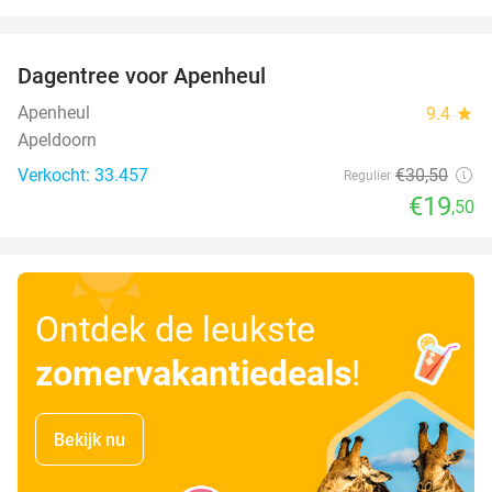
favorite_border
Dagentree voor Apenheul
36%
Apenheul
9.4
star
Apeldoorn
Verkocht: 33.457
€30
,50
Regulier
€19
,50
Ontdek de leukste
zomervakantiedeals
!
Bekijk nu