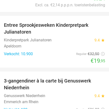
Excl. ca. €2,14 p.p.p.n. toeristenbelasting
favorite_border
Entree Sprookjesweken Kinderpretpark
39%
Julianatoren
Kinderpretpark Julianatoren
9.4
star
Apeldoorn
Verkocht: 10.900
€32
,50
Regulier
€19
,95
favorite_border
3-gangendiner à la carte bij Genusswerk
37%
Niederrhein
Genusswerk Niederrhein
9.4
star
Emmerich am Rhein