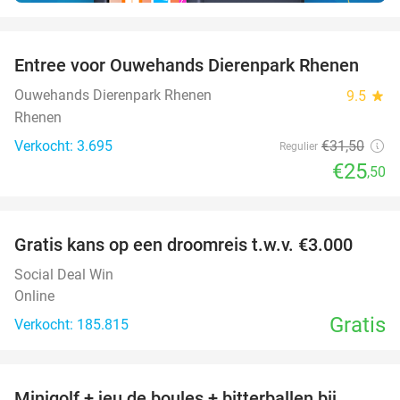
favorite_border
Entree voor Ouwehands Dierenpark Rhenen
19%
Ouwehands Dierenpark Rhenen
9.5
star
Rhenen
Verkocht: 3.695
€31
,50
Regulier
€25
,50
favorite_border
Gratis kans op een droomreis t.w.v. €3.000
Social Deal Win
Online
Gratis
Verkocht: 185.815
favorite_border
Minigolf + jeu de boules + bitterballen bij