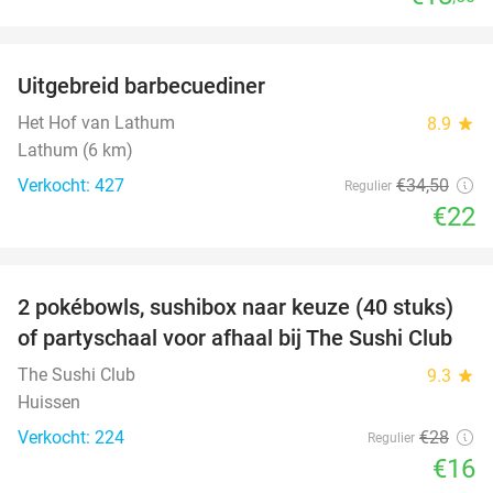
favorite_border
Uitgebreid barbecuediner
36%
Het Hof van Lathum
8.9
star
Lathum (6 km)
Verkocht: 427
€34
,50
Regulier
€22
favorite_border
2 pokébowls, sushibox naar keuze (40 stuks)
43%
of partyschaal voor afhaal bij The Sushi Club
The Sushi Club
9.3
star
Huissen
Verkocht: 224
€28
Regulier
€16