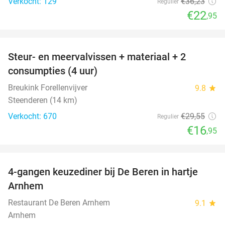
Verkocht: 129
€36
,23
Regulier
€22
,95
favorite_border
Steur- en meervalvissen + materiaal + 2
43%
consumpties (4 uur)
Breukink Forellenvijver
9.8
star
Steenderen (14 km)
Verkocht: 670
€29
,55
Regulier
€16
,95
favorite_border
4-gangen keuzediner bij De Beren in hartje
46%
Arnhem
Restaurant De Beren Arnhem
9.1
star
Arnhem