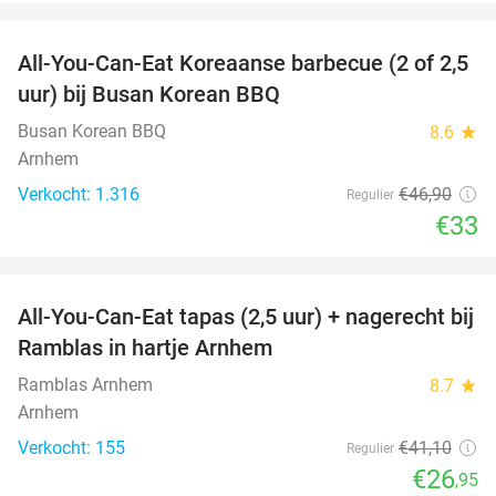
favorite_border
All-You-Can-Eat Koreaanse barbecue (2 of 2,5
30%
uur) bij Busan Korean BBQ
Busan Korean BBQ
8.6
star
Arnhem
Verkocht: 1.316
€46
,90
Regulier
€33
favorite_border
All-You-Can-Eat tapas (2,5 uur) + nagerecht bij
34%
Ramblas in hartje Arnhem
Ramblas Arnhem
8.7
star
Arnhem
Verkocht: 155
€41
,10
Regulier
€26
,95