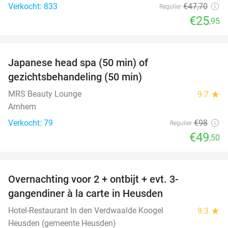
Verkocht: 833
€47
,70
Regulier
€25
,95
favorite_border
Japanese head spa (50 min) of
49%
gezichtsbehandeling (50 min)
MRS Beauty Lounge
9.7
star
Arnhem
Verkocht: 79
€98
Regulier
€49
,50
favorite_border
Overnachting voor 2 + ontbijt + evt. 3-
42%
gangendiner à la carte in Heusden
Hotel-Restaurant In den Verdwaalde Koogel
9.3
star
Heusden (gemeente Heusden)