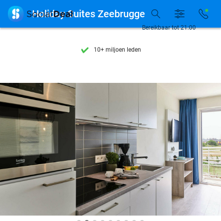
Ontdek 15.000+ deals

Holiday Suites Zeebrugge
7 dagen per week beschikbaar
Bereikbaar tot 21:00
10+ miljoen leden
9,4
op basis van
206.142 reviews
Ontdek 15.000+ deals
7 dagen per week beschikbaar
10+ miljoen leden