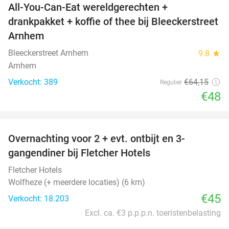
All-You-Can-Eat wereldgerechten +
25%
drankpakket + koffie of thee bij Bleeckerstreet
Arnhem
Bleeckerstreet Arnhem
9.8
star
Arnhem
Verkocht: 389
€64
,15
Regulier
€48
favorite_border
Overnachting voor 2 + evt. ontbijt en 3-
gangendiner bij Fletcher Hotels
Fletcher Hotels
Wolfheze (+ meerdere locaties) (6 km)
€45
Verkocht: 18.203
Excl. ca. €3 p.p.p.n. toeristenbelasting