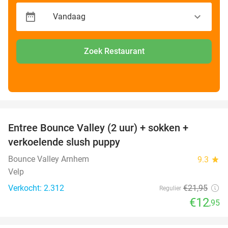
Zoek Restaurant
favorite_border
Entree Bounce Valley (2 uur) + sokken +
41%
verkoelende slush puppy
Bounce Valley Arnhem
9.3
star
Velp
Verkocht: 2.312
€21
,95
Regulier
€12
,95
favorite_border