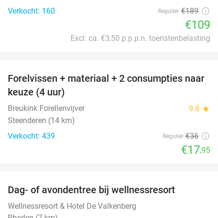
Verkocht: 160
€189
Regulier
€109
Excl. ca. €3,50 p.p.p.n. toeristenbelasting
favorite_border
Forelvissen + materiaal + 2 consumpties naar
50%
keuze (4 uur)
Breukink Forellenvijver
9.8
star
Steenderen (14 km)
Verkocht: 439
€36
Regulier
€17
,95
favorite_border
Dag- of avondentree bij wellnessresort
48%
Wellnessresort & Hotel De Valkenberg
Rheden (7 km)