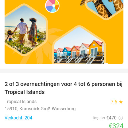
favorite_border
2 of 3 overnachtingen voor 4 tot 6 personen bij
31%
Tropical Islands
Tropical Islands
7.6
star
15910, Krausnick-Groß Wasserburg
Verkocht: 204
€470
Regulier
€324