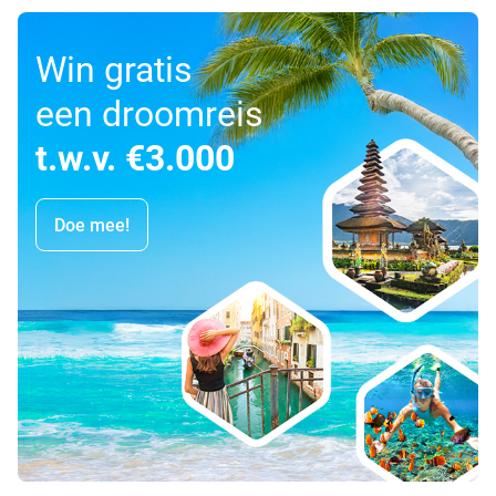
Win gratis
een droomreis
t.w.v. €3.000
Doe mee!