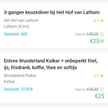
favorite_border
3-gangen keuzediner bij Het Hof van Lathum
42%
Het Hof van Lathum
8.9
star
Lathum (6 km)
Verkocht: 400
€40
,25
Regulier
€23
,50
favorite_border
Entree Wunderland Kalkar + onbeperkt friet,
32%
ijs, frisdrank, koffie, thee en softijs
Wunderland Kalkar
8.9
star
Kalkar
Verkocht: 27.878
€36
,50
Regulier
€25