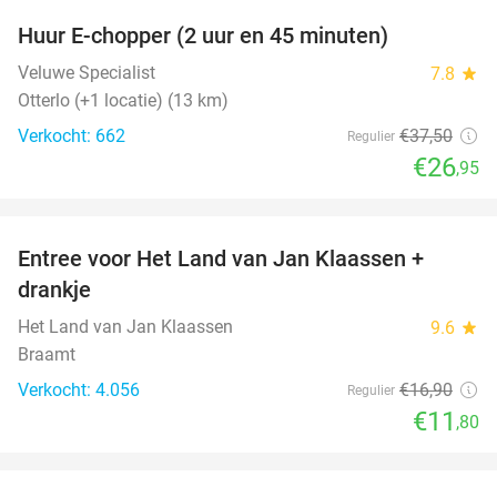
Huur E-chopper (2 uur en 45 minuten)
28%
Veluwe Specialist
7.8
star
Otterlo (+1 locatie) (13 km)
Verkocht: 662
€37
,50
Regulier
€26
,95
favorite_border
Entree voor Het Land van Jan Klaassen +
30%
drankje
Het Land van Jan Klaassen
9.6
star
Braamt
Verkocht: 4.056
€16
,90
Regulier
€11
,80
favorite_border