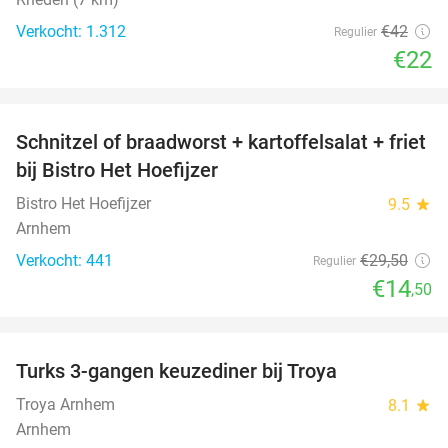
Verkocht: 1.312
€42
Regulier
€22
favorite_border
Schnitzel of braadworst + kartoffelsalat + friet
51%
bij Bistro Het Hoefijzer
Bistro Het Hoefijzer
9.5
star
Arnhem
Verkocht: 441
€29
,50
Regulier
€14
,50
favorite_border
Turks 3-gangen keuzediner bij Troya
36%
Troya Arnhem
8.1
star
Arnhem