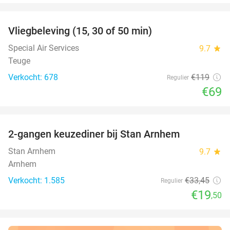
favorite_border
Vliegbeleving (15, 30 of 50 min)
42%
Special Air Services
9.7
star
Teuge
Verkocht: 678
€119
Regulier
€69
favorite_border
2-gangen keuzediner bij Stan Arnhem
42%
Stan Arnhem
9.7
star
Arnhem
Verkocht: 1.585
€33
,45
Regulier
€19
,50