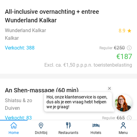
All-inclusive overnachting + entree
25%
Wunderland Kalkar
Wunderland Kalkar
8.9
star
Kalkar
Verkocht: 388
€250
Regulier
€187
Excl. ca. €1,50 p.p.p.n. toeristenbelasting
favorite_border
An Shen-massage (60 min)
40%
Hoi, onze klantenservice is open,
Shiatsu & zo
10.0
star
dus als je een vraag hebt helpen
we je graag!
Duiven
Verkocht: 83
€65
Regulier
€39
Home
Dichtbij
Restaurants
Hotels
Menu
favorite_border