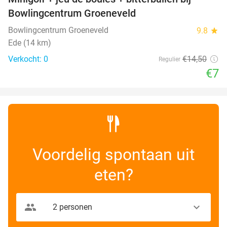
52%
NEW
Bowlingcentrum Groeneveld
TODAY
Bowlingcentrum Groeneveld
9.8
star
Ede (14 km)
Verkocht: 0
€14
,50
Regulier
€7
Voordelig spontaan uit
eten?