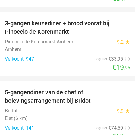
favorite_border
3-gangen keuzediner + brood vooraf bij
41%
Pinoccio de Korenmarkt
Pinoccio de Korenmarkt Arnhem
9.2
star
Arnhem
Verkocht: 947
€33
,95
Regulier
€19
,95
favorite_border
5-gangendiner van de chef of
20%
belevingsarrangement bij Bridot
Bridot
9.9
star
Elst (6 km)
Verkocht: 141
€74
,50
Regulier