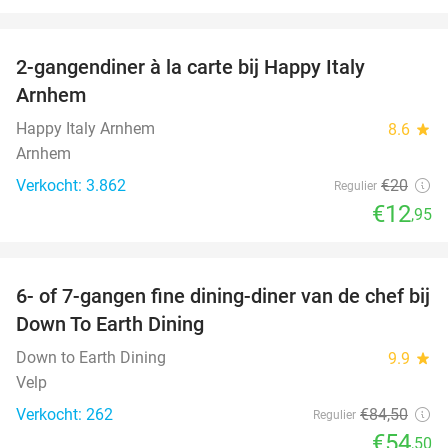
favorite_border
2-gangendiner à la carte bij Happy Italy
35%
Arnhem
Happy Italy Arnhem
8.6
star
Arnhem
Verkocht: 3.862
€20
Regulier
€12
,95
favorite_border
6- of 7-gangen fine dining-diner van de chef bij
36%
Down To Earth Dining
Down to Earth Dining
9.9
star
Velp
Verkocht: 262
€84
,50
Regulier
€54
,50