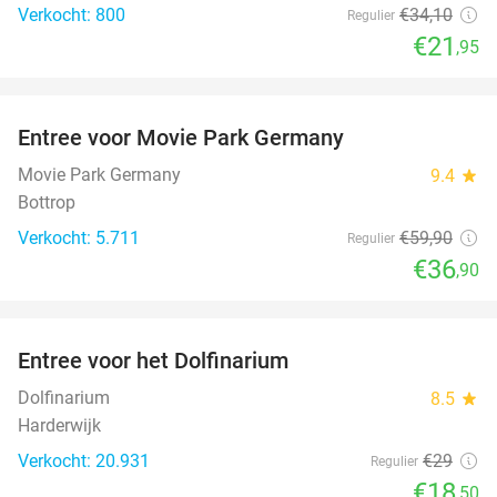
Verkocht: 800
€34
,10
Regulier
€21
,95
favorite_border
Entree voor Movie Park Germany
38%
Movie Park Germany
9.4
star
Bottrop
Verkocht: 5.711
€59
,90
Regulier
€36
,90
favorite_border
Entree voor het Dolfinarium
36%
Dolfinarium
8.5
star
Harderwijk
Verkocht: 20.931
€29
Regulier
€18
,50