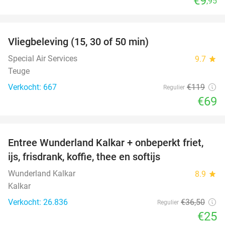
€9
,95
favorite_border
Vliegbeleving (15, 30 of 50 min)
42%
Special Air Services
9.7
star
Teuge
Verkocht: 667
€119
Regulier
€69
favorite_border
Entree Wunderland Kalkar + onbeperkt friet,
32%
ijs, frisdrank, koffie, thee en softijs
Wunderland Kalkar
8.9
star
Kalkar
Verkocht: 26.836
€36
,50
Regulier
€25