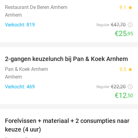
Restaurant De Beren Arnhem
9.1
star
Arnhem
Verkocht: 819
€47
,70
Regulier
€25
,95
favorite_border
2-gangen keuzelunch bij Pan & Koek Arnhem
44%
Pan & Koek Arnhem
9.5
star
Arnhem
Verkocht: 469
€22
,20
Regulier
€12
,50
favorite_border
Forelvissen + materiaal + 2 consumpties naar
50%
keuze (4 uur)