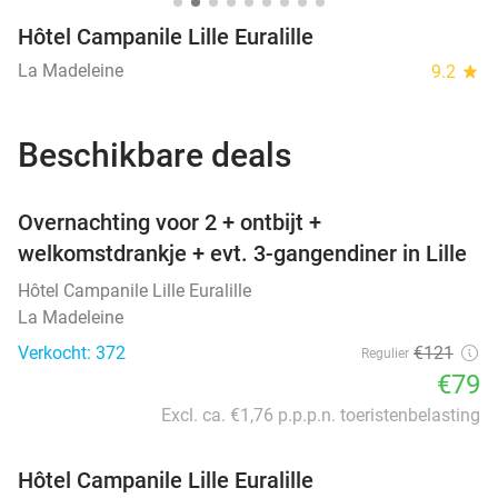
Hôtel Campanile Lille Euralille
La Madeleine
9.2
star
Beschikbare deals
favorite_border
Overnachting voor 2 + ontbijt +
welkomstdrankje + evt. 3-gangendiner in Lille
Hôtel Campanile Lille Euralille
La Madeleine
Verkocht: 372
€121
Regulier
€79
Excl. ca. €1,76 p.p.p.n. toeristenbelasting
Hôtel Campanile Lille Euralille