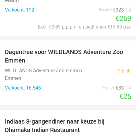
Maarn
Verkocht: 192
€323
Regulier
€269
Excl. €3,89 p.p.p.n. en bedlinnen €13,50 p.p.
favorite_border
Dagentree voor WILDLANDS Adventure Zoo
24%
Emmen
WILDLANDS Adventure Zoo Emmen
9.6
star
Emmen
Verkocht: 16.546
€33
Regulier
€25
favorite_border
Indiaas 3-gangendiner naar keuze bij
34%
Dhamaka Indian Restaurant