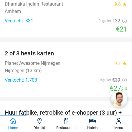
Dhamaka Indian Restaurant
9.6
star
Arnhem
Verkocht: 331
€32
Regulier
€21
favorite_border
2 of 3 heats karten
29%
Planet Awesome Nijmegen
9.7
star
Nijmegen (13 km)
Verkocht: 1.703
€39
Regulier
€27
,50
favorite_border
Huur fatbike, retrobike of e-chopper (3 uur) +
35%
route
Home
Dichtbij
Restaurants
Hotels
Menu
Hill´s Groepsuitje Bergharen
9.8
star