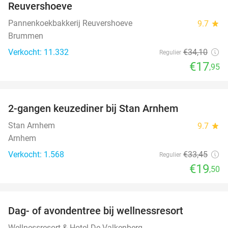
Reuvershoeve
Pannenkoekbakkerij Reuvershoeve
9.7
star
Brummen
Verkocht: 11.332
€34
,10
Regulier
€17
,95
favorite_border
2-gangen keuzediner bij Stan Arnhem
42%
Stan Arnhem
9.7
star
Arnhem
Verkocht: 1.568
€33
,45
Regulier
€19
,50
favorite_border
Dag- of avondentree bij wellnessresort
48%
Wellnessresort & Hotel De Valkenberg