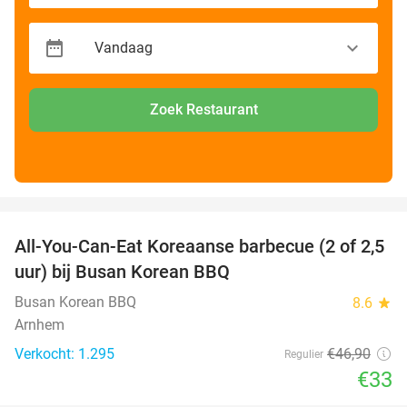
Zoek Restaurant
favorite_border
All-You-Can-Eat Koreaanse barbecue (2 of 2,5
30%
uur) bij Busan Korean BBQ
Busan Korean BBQ
8.6
star
Arnhem
Verkocht: 1.295
€46
,90
Regulier
€33