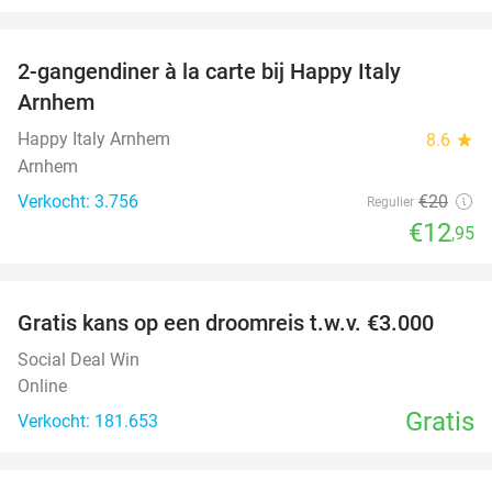
favorite_border
2-gangendiner à la carte bij Happy Italy
35%
Arnhem
Happy Italy Arnhem
8.6
star
Arnhem
Verkocht: 3.756
€20
Regulier
€12
,95
favorite_border
Gratis kans op een droomreis t.w.v. €3.000
Social Deal Win
Online
Gratis
Verkocht: 181.653
favorite_border