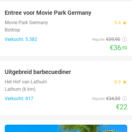
Entree voor Movie Park Germany
38%
Movie Park Germany
9.4
star
Bottrop
Verkocht: 5.382
€59
,90
Regulier
€36
,90
favorite_border
Uitgebreid barbecuediner
36%
Het Hof van Lathum
8.9
star
Lathum (6 km)
Verkocht: 417
€34
,50
Regulier
€22