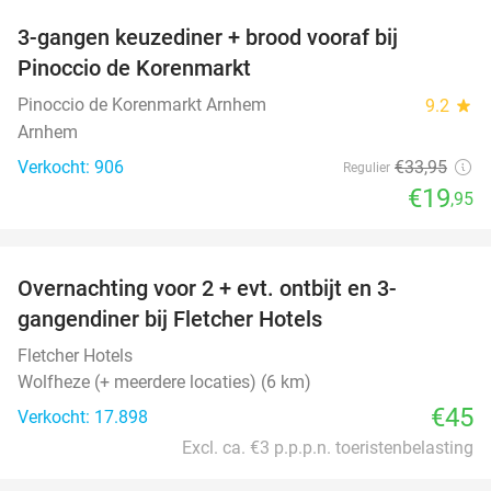
3-gangen keuzediner + brood vooraf bij
41%
Pinoccio de Korenmarkt
Pinoccio de Korenmarkt Arnhem
9.2
star
Arnhem
Verkocht: 906
€33
,95
Regulier
€19
,95
favorite_border
Overnachting voor 2 + evt. ontbijt en 3-
gangendiner bij Fletcher Hotels
Fletcher Hotels
Wolfheze (+ meerdere locaties) (6 km)
€45
Verkocht: 17.898
Excl. ca. €3 p.p.p.n. toeristenbelasting
favorite_border