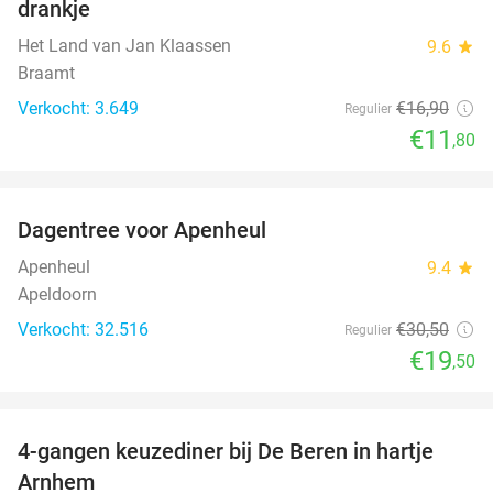
drankje
Het Land van Jan Klaassen
9.6
star
Braamt
Verkocht: 3.649
€16
,90
Regulier
€11
,80
favorite_border
Dagentree voor Apenheul
36%
Apenheul
9.4
star
Apeldoorn
Verkocht: 32.516
€30
,50
Regulier
€19
,50
favorite_border
4-gangen keuzediner bij De Beren in hartje
46%
Arnhem