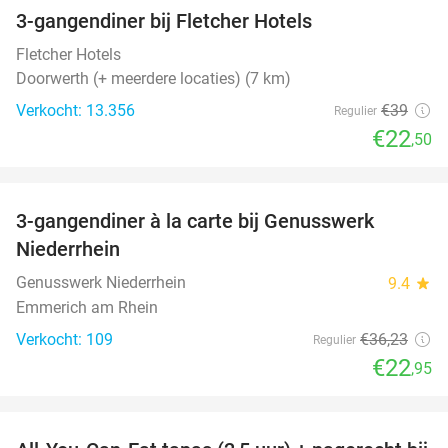
3-gangendiner bij Fletcher Hotels
42%
Fletcher Hotels
Doorwerth (+ meerdere locaties) (7 km)
Verkocht: 13.356
€39
Regulier
€22
,50
favorite_border
3-gangendiner à la carte bij Genusswerk
37%
Niederrhein
Genusswerk Niederrhein
9.4
star
Emmerich am Rhein
Verkocht: 109
€36
,23
Regulier
€22
,95
favorite_border