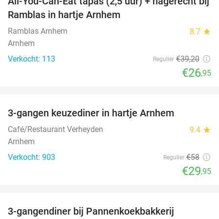
All-You-Can-Eat tapas (2,5 uur) + nagerecht bij
31%
Ramblas in hartje Arnhem
Ramblas Arnhem
8.7
star
Arnhem
Verkocht: 113
€39
,20
Regulier
€26
,95
favorite_border
3-gangen keuzediner in hartje Arnhem
48%
Café/Restaurant Verheyden
9.4
star
Arnhem
Verkocht: 903
€58
Regulier
€29
,95
favorite_border
3-gangendiner bij Pannenkoekbakkerij
47%