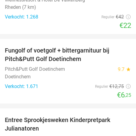
Rheden (7 km)
Verkocht: 1.268
€42
Regulier
€22
favorite_border
Fungolf of voetgolf + bittergarnituur bij
51%
Pitch&Putt Golf Doetinchem
Pitch&Putt Golf Doetinchem
9.7
star
Doetinchem
Verkocht: 1.671
€12
,75
Regulier
€6
,25
favorite_border
Entree Sprookjesweken Kinderpretpark
39%
Julianatoren