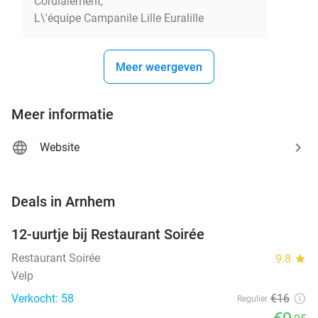
Cordialement,
L\'équipe Campanile Lille Euralille
Meer weergeven
Meer informatie
Website
favorite_border
Deals in Arnhem
12-uurtje bij Restaurant Soirée
38%
Restaurant Soirée
9.8
star
Velp
Verkocht: 58
€16
Regulier