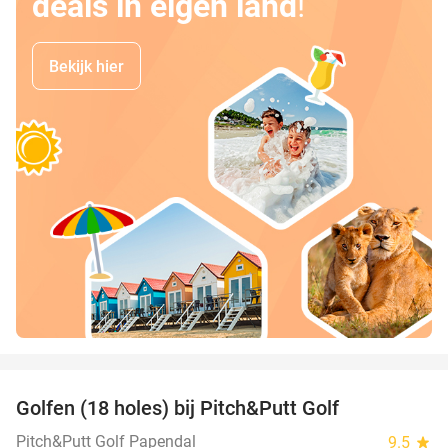
deals in eigen land
!
Bekijk hier
favorite_border
Golfen (18 holes) bij Pitch&Putt Golf
39%
Pitch&Putt Golf Papendal
9.5
star