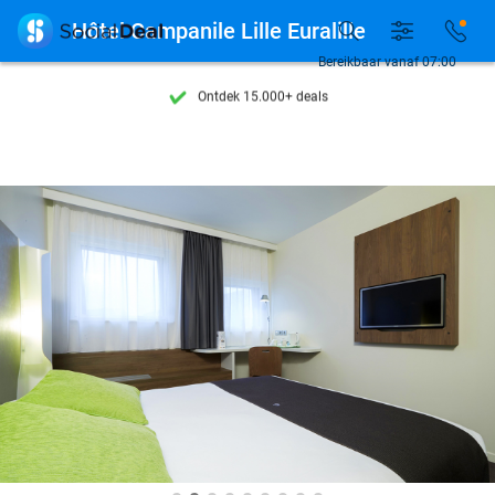

Hôtel Campanile Lille Euralille
Bereikbaar vanaf 07:00
Ontdek 15.000+ deals
7 dagen per week beschikbaar
10+ miljoen leden
9,4
op basis van
205.790 reviews
Ontdek 15.000+ deals
7 dagen per week beschikbaar
10+ miljoen leden