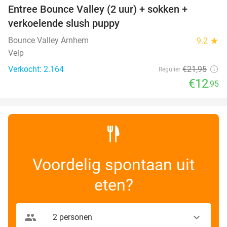
Entree Bounce Valley (2 uur) + sokken +
41%
verkoelende slush puppy
Bounce Valley Arnhem
9.2
star
Velp
Verkocht: 2.164
€21
,95
Regulier
€12
,95
Voordelig spontaan uit
eten?