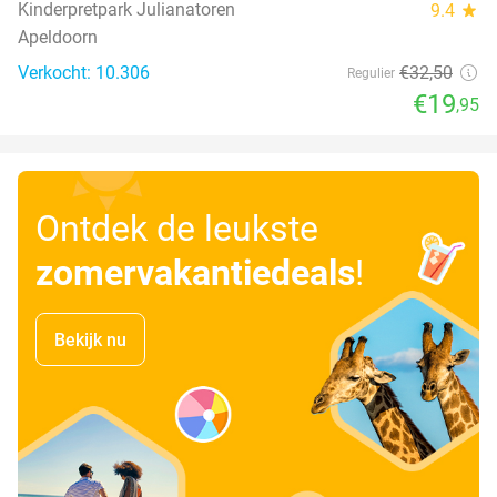
Kinderpretpark Julianatoren
9.4
star
Apeldoorn
Verkocht: 10.306
€32
,50
Regulier
€19
,95
Ontdek de leukste
zomervakantiedeals
!
Bekijk nu