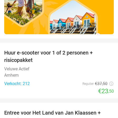
favorite_border
Huur e-scooter voor 1 of 2 personen +
37%
risicopakket
Veluwe Actief
Arnhem
Verkocht: 212
€37
,50
Regulier
€23
,50
favorite_border
Entree voor Het Land van Jan Klaassen +
30%