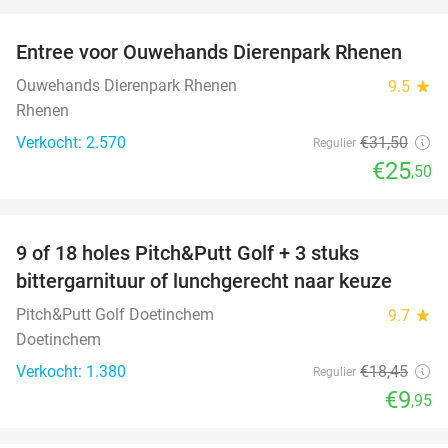
favorite_border
Entree voor Ouwehands Dierenpark Rhenen
19%
Ouwehands Dierenpark Rhenen
9.5
star
Rhenen
Verkocht: 2.570
€31
,50
Regulier
€25
,50
favorite_border
9 of 18 holes Pitch&Putt Golf + 3 stuks
46%
bittergarnituur of lunchgerecht naar keuze
Pitch&Putt Golf Doetinchem
9.7
star
Doetinchem
Verkocht: 1.380
€18
,45
Regulier
€9
,95
favorite_border