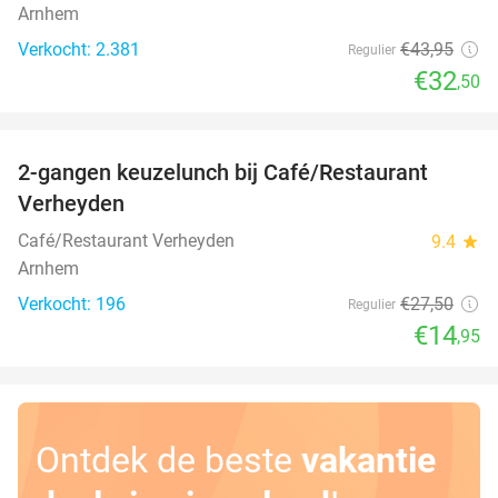
Arnhem
Verkocht: 2.381
€43
,95
Regulier
€32
,50
favorite_border
2-gangen keuzelunch bij Café/Restaurant
46%
Verheyden
Café/Restaurant Verheyden
9.4
star
Arnhem
Verkocht: 196
€27
,50
Regulier
€14
,95
Ontdek de beste
vakantie