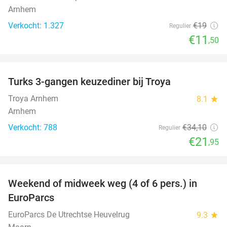
Arnhem
Verkocht: 1.327
€19
Regulier
€11
,50
favorite_border
Turks 3-gangen keuzediner bij Troya
36%
Troya Arnhem
8.1
star
Arnhem
Verkocht: 788
€34
,10
Regulier
€21
,95
favorite_border
Weekend of midweek weg (4 of 6 pers.) in
17%
EuroParcs
EuroParcs De Utrechtse Heuvelrug
9.3
star