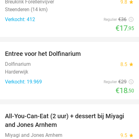
Breukink Forellenvijver
9.8
star
Steenderen (14 km)
Verkocht: 412
€36
Regulier
€17
,95
favorite_border
Entree voor het Dolfinarium
36%
Dolfinarium
8.5
star
Harderwijk
Verkocht: 19.969
€29
Regulier
€18
,50
favorite_border
All-You-Can-Eat (2 uur) + dessert bij Miyagi
26%
and Jones Arnhem
Miyagi and Jones Arnhem
9.5
star