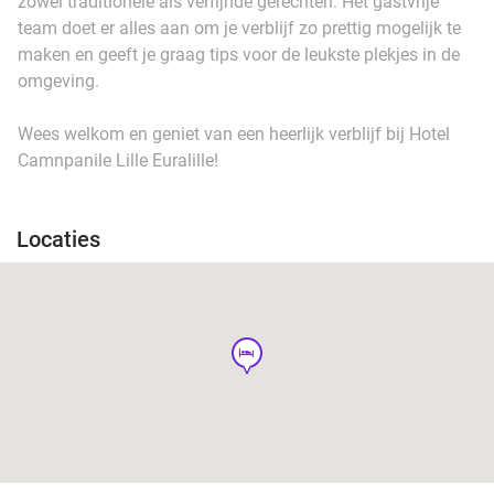
zowel traditionele als verfijnde gerechten. Het gastvrije
team doet er alles aan om je verblijf zo prettig mogelijk te
maken en geeft je graag tips voor de leukste plekjes in de
omgeving.
Wees welkom en geniet van een heerlijk verblijf bij Hotel
Camnpanile Lille Euralille!
Locaties
hotel