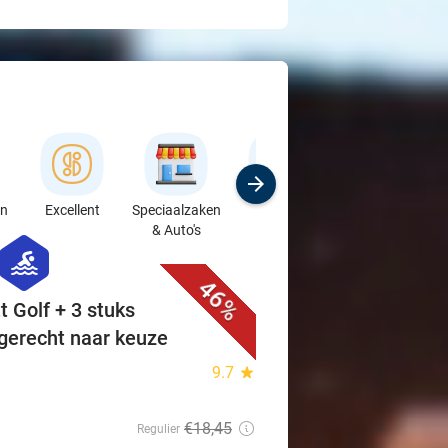
en
Excellent
Speciaalzaken
Sport
Cursussen &
& Auto's
Workshops
favorite_border
hexagon
sport
46%
t Golf + 3 stuks
hgerecht naar keuze
9.7
star
€18
,45
Regulier