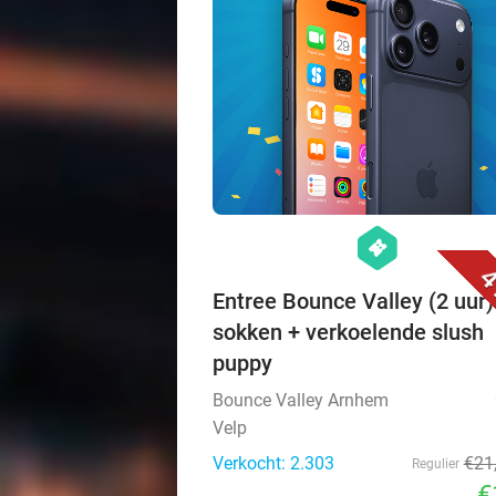
hexagon
events
4
Entree Bounce Valley (2 uur)
sokken + verkoelende slush
puppy
Bounce Valley Arnhem
Velp
Verkocht: 2.303
€21
Regulier
€