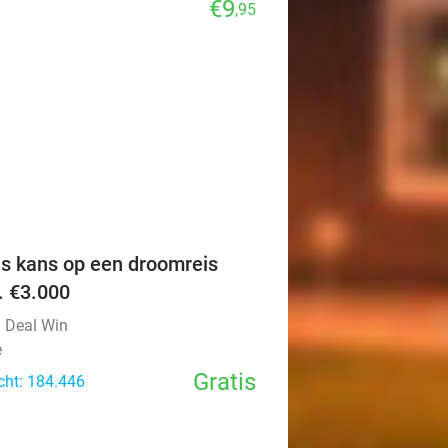
€9
,95
favorite_border
is kans op een droomreis
v. €3.000
l Deal Win
e
Gratis
cht: 184.446