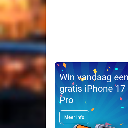
Win vandaag ee
gratis iPhone 17
Pro
Meer info