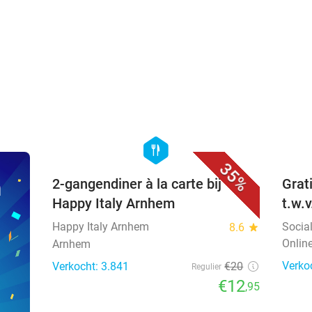
favorite_border
hexagon
food
35%
n
2-gangendiner à la carte bij
Grat
Happy Italy Arnhem
t.w.
Happy Italy Arnhem
Socia
8.6
star
Onlin
Arnhem
Verko
Verkocht: 3.841
€20
Regulier
€12
,95