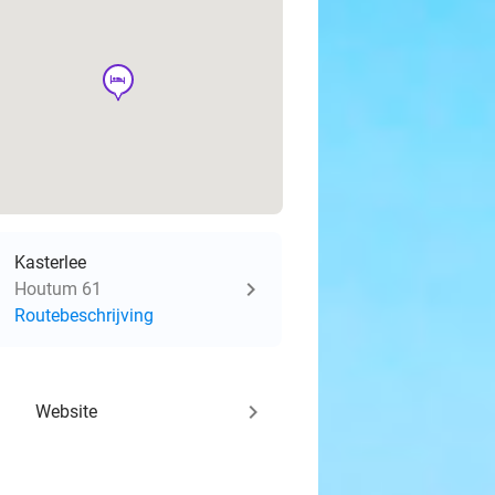
hotel
Kasterlee
Houtum 61
Routebeschrijving
keyboard_arrow_right
Website