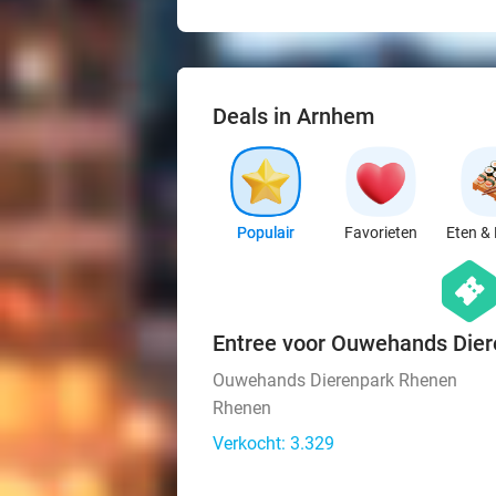
Deals in Arnhem
Populair
Favorieten
Eten & 
hexago
events
Entree voor Ouwehands Die
Ouwehands Dierenpark Rhenen
Rhenen
Verkocht: 3.329