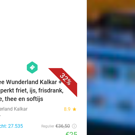
favorite_border
hexagon
events
32%
ee Wunderland Kalkar +
erkt friet, ijs, frisdrank,
e, thee en softijs
rland Kalkar
8.9
star
r
cht: 27.535
€36
,50
Regulier
€25