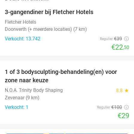
3-gangendiner bij Fletcher Hotels
42%
Fletcher Hotels
Doorwerth (+ meerdere locaties) (7 km)
Verkocht: 13.742
€39
Regulier
€22
,50
favorite_border
1 of 3 bodysculpting-behandeling(en) voor
71%
NEW
zone naar keuze
TODAY
N.O.A. Trinity Body Shaping
8.8
star
Zevenaar (9 km)
Verkocht: 1
€100
Regulier
€29