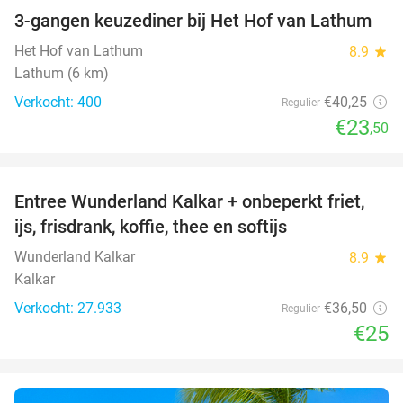
3-gangen keuzediner bij Het Hof van Lathum
42%
Het Hof van Lathum
8.9
star
Lathum (6 km)
Verkocht: 400
€40
,25
Regulier
€23
,50
favorite_border
Entree Wunderland Kalkar + onbeperkt friet,
32%
ijs, frisdrank, koffie, thee en softijs
Wunderland Kalkar
8.9
star
Kalkar
Verkocht: 27.933
€36
,50
Regulier
€25