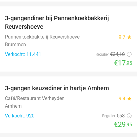
favorite_border
3-gangendiner bij Pannenkoekbakkerij
47%
Reuvershoeve
Pannenkoekbakkerij Reuvershoeve
9.7
star
Brummen
Verkocht: 11.441
€34
,10
Regulier
€17
,95
favorite_border
3-gangen keuzediner in hartje Arnhem
48%
Café/Restaurant Verheyden
9.4
star
Arnhem
Verkocht: 920
€58
Regulier
€29
,95
favorite_border