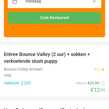
Zoek Restaurant
favorite_border
Entree Bounce Valley (2 uur) + sokken +
41%
verkoelende slush puppy
Bounce Valley Arnhem
9.3
star
Velp
Verkocht: 2.325
€21
,95
Regulier
€12
,95
favorite_border