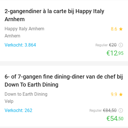
2-gangendiner à la carte bij Happy Italy
35%
Arnhem
Happy Italy Arnhem
8.6
star
Arnhem
Verkocht: 3.864
€20
Regulier
€12
,95
favorite_border
6- of 7-gangen fine dining-diner van de chef bij
36%
Down To Earth Dining
Down to Earth Dining
9.9
star
Velp
Verkocht: 262
€84
,50
Regulier
€54
,50
favorite_border