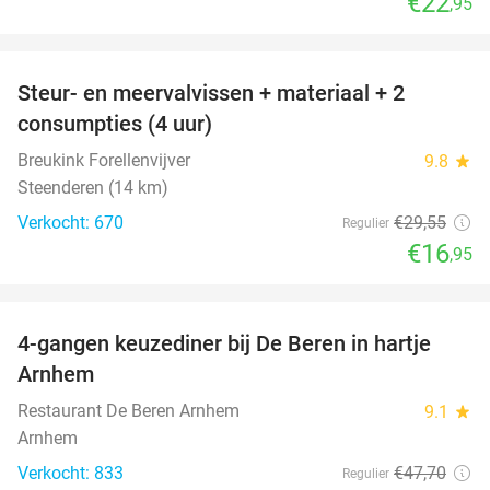
€22
,95
favorite_border
Steur- en meervalvissen + materiaal + 2
43%
consumpties (4 uur)
Breukink Forellenvijver
9.8
star
Steenderen (14 km)
Verkocht: 670
€29
,55
Regulier
€16
,95
favorite_border
4-gangen keuzediner bij De Beren in hartje
46%
Arnhem
Restaurant De Beren Arnhem
9.1
star
Arnhem
Verkocht: 833
€47
,70
Regulier