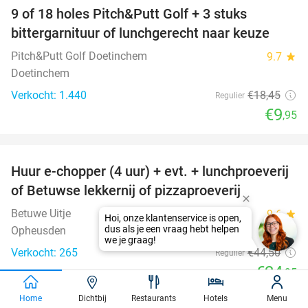
9 of 18 holes Pitch&Putt Golf + 3 stuks
46%
bittergarnituur of lunchgerecht naar keuze
Pitch&Putt Golf Doetinchem
9.7
star
Doetinchem
Verkocht: 1.440
€18
,45
Regulier
€9
,95
favorite_border
Huur e-chopper (4 uur) + evt. + lunchproeverij
44%
of Betuwse lekkernij of pizzaproeverij
Betuwe Uitje
9.6
star
Opheusden
Verkocht: 265
€44
,50
Regulier
€24
,95
favorite_border
Home
Dichtbij
Restaurants
Hotels
Menu