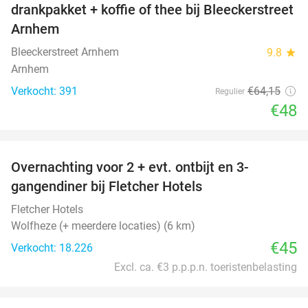
drankpakket + koffie of thee bij Bleeckerstreet
Arnhem
Bleeckerstreet Arnhem
9.8
star
Arnhem
Verkocht: 391
€64
,15
Regulier
€48
favorite_border
Overnachting voor 2 + evt. ontbijt en 3-
gangendiner bij Fletcher Hotels
Fletcher Hotels
Wolfheze (+ meerdere locaties) (6 km)
€45
Verkocht: 18.226
Excl. ca. €3 p.p.p.n. toeristenbelasting
favorite_border