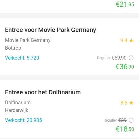
€21
,95
favorite_border
Entree voor Movie Park Germany
38%
Movie Park Germany
9.4
star
Bottrop
Verkocht: 5.720
€59
,90
Regulier
€36
,90
favorite_border
Entree voor het Dolfinarium
36%
Dolfinarium
8.5
star
Harderwijk
Verkocht: 20.985
€29
Regulier
€18
,50
favorite_border