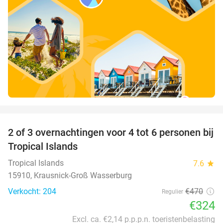
favorite_border
2 of 3 overnachtingen voor 4 tot 6 personen bij
31%
Tropical Islands
Tropical Islands
7.6
star
15910, Krausnick-Groß Wasserburg
Verkocht: 204
€470
Regulier
€324
Excl. ca. €2,14 p.p.p.n. toeristenbelasting