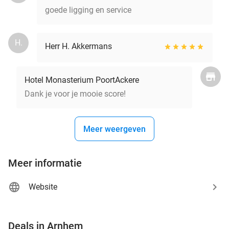
goede ligging en service
H.
Herr H. Akkermans
Hotel Monasterium PoortAckere
Dank je voor je mooie score!
Meer weergeven
Meer informatie
Website
favorite_border
Deals in Arnhem