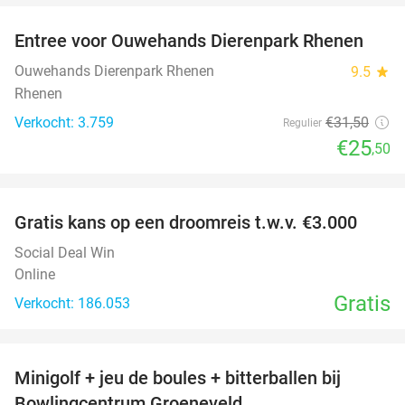
Entree voor Ouwehands Dierenpark Rhenen
19%
Ouwehands Dierenpark Rhenen
9.5
star
Rhenen
Verkocht: 3.759
€31
,50
Regulier
€25
,50
favorite_border
Gratis kans op een droomreis t.w.v. €3.000
Social Deal Win
Online
Gratis
Verkocht: 186.053
favorite_border
Minigolf + jeu de boules + bitterballen bij
52%
NEW
Bowlingcentrum Groeneveld
TODAY