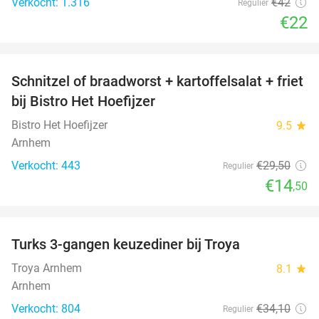
Verkocht: 1.316
€42
Regulier
€22
favorite_border
Schnitzel of braadworst + kartoffelsalat + friet
51%
bij Bistro Het Hoefijzer
Bistro Het Hoefijzer
9.5
star
Arnhem
Verkocht: 443
€29
,50
Regulier
€14
,50
favorite_border
Turks 3-gangen keuzediner bij Troya
36%
Troya Arnhem
8.1
star
Arnhem
Verkocht: 804
€34
,10
Regulier