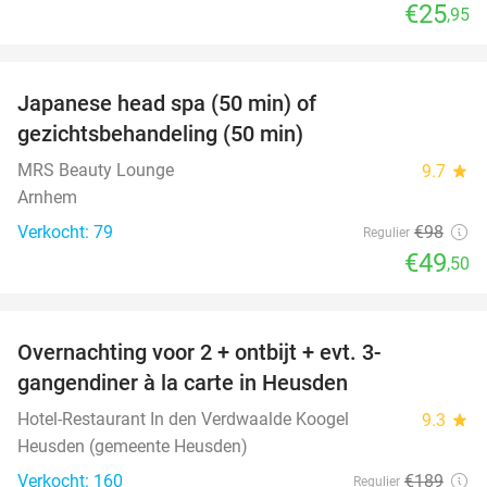
€25
,95
favorite_border
Japanese head spa (50 min) of
49%
gezichtsbehandeling (50 min)
MRS Beauty Lounge
9.7
star
Arnhem
Verkocht: 79
€98
Regulier
€49
,50
favorite_border
Overnachting voor 2 + ontbijt + evt. 3-
42%
gangendiner à la carte in Heusden
Hotel-Restaurant In den Verdwaalde Koogel
9.3
star
Heusden (gemeente Heusden)
Verkocht: 160
€189
Regulier