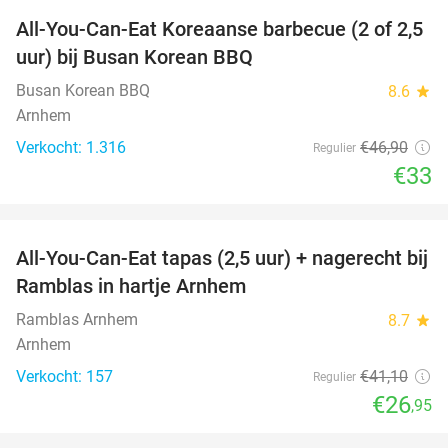
All-You-Can-Eat Koreaanse barbecue (2 of 2,5
30%
uur) bij Busan Korean BBQ
Busan Korean BBQ
8.6
star
Arnhem
Verkocht: 1.316
€46
,90
Regulier
€33
favorite_border
All-You-Can-Eat tapas (2,5 uur) + nagerecht bij
34%
Ramblas in hartje Arnhem
Ramblas Arnhem
8.7
star
Arnhem
Verkocht: 157
€41
,10
Regulier
€26
,95
favorite_border