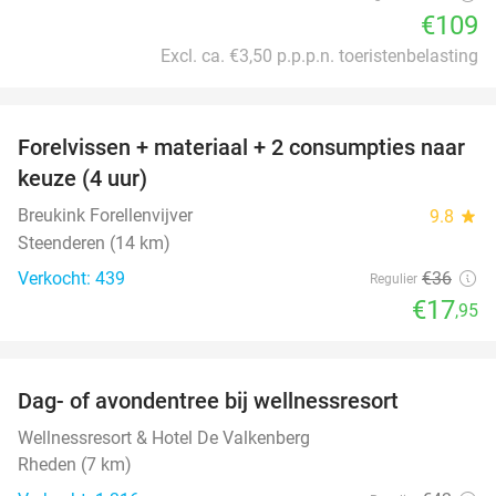
€109
Excl. ca. €3,50 p.p.p.n. toeristenbelasting
favorite_border
Forelvissen + materiaal + 2 consumpties naar
50%
keuze (4 uur)
Breukink Forellenvijver
9.8
star
Steenderen (14 km)
Verkocht: 439
€36
Regulier
€17
,95
favorite_border
Dag- of avondentree bij wellnessresort
48%
Wellnessresort & Hotel De Valkenberg
Rheden (7 km)