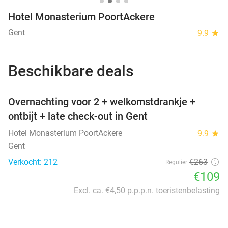
Hotel Monasterium PoortAckere
Gent
9.9
star
Beschikbare deals
favorite_border
Overnachting voor 2 + welkomstdrankje +
ontbijt + late check-out in Gent
Hotel Monasterium PoortAckere
9.9
star
Gent
Verkocht: 212
€263
Regulier
€109
Excl. ca. €4,50 p.p.p.n. toeristenbelasting
favorite_border