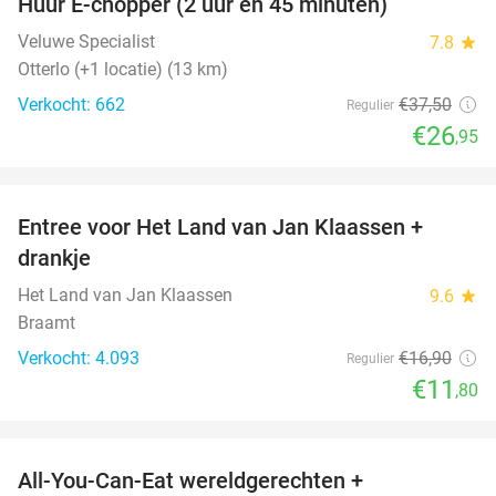
Huur E-chopper (2 uur en 45 minuten)
28%
Veluwe Specialist
7.8
star
Otterlo (+1 locatie) (13 km)
Verkocht: 662
€37
,50
Regulier
€26
,95
favorite_border
Entree voor Het Land van Jan Klaassen +
30%
drankje
Het Land van Jan Klaassen
9.6
star
Braamt
Verkocht: 4.093
€16
,90
Regulier
€11
,80
favorite_border
All-You-Can-Eat wereldgerechten +
25%