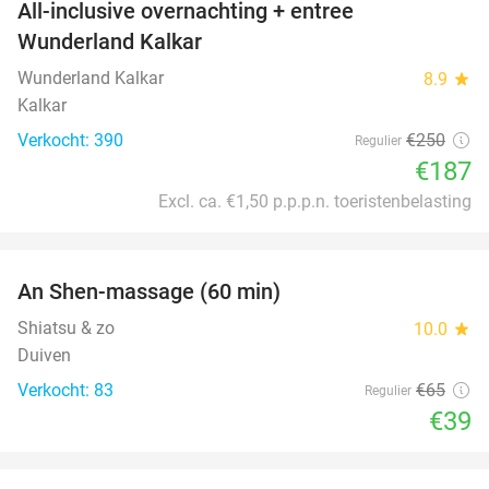
All-inclusive overnachting + entree
25%
Wunderland Kalkar
Wunderland Kalkar
8.9
star
Kalkar
Verkocht: 390
€250
Regulier
€187
Excl. ca. €1,50 p.p.p.n. toeristenbelasting
favorite_border
An Shen-massage (60 min)
40%
Shiatsu & zo
10.0
star
Duiven
Verkocht: 83
€65
Regulier
€39
favorite_border