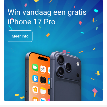
Win vandaag een gratis
iPhone 17 Pro
Meer info
favorite_border