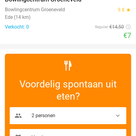
Bowlingcentrum Groeneveld
9.8
star
Ede (14 km)
Verkocht: 0
€14
,50
Regulier
€7
Voordelig spontaan uit
eten?