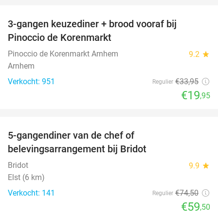
3-gangen keuzediner + brood vooraf bij
41%
Pinoccio de Korenmarkt
Pinoccio de Korenmarkt Arnhem
9.2
star
Arnhem
Verkocht: 951
€33
,95
Regulier
€19
,95
favorite_border
5-gangendiner van de chef of
20%
belevingsarrangement bij Bridot
Bridot
9.9
star
Elst (6 km)
Verkocht: 141
€74
,50
Regulier
€59
,50