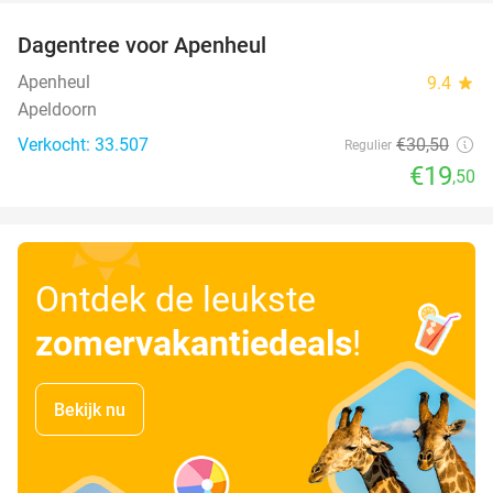
Dagentree voor Apenheul
36%
Apenheul
9.4
star
Apeldoorn
Verkocht: 33.507
€30
,50
Regulier
€19
,50
Ontdek de leukste
zomervakantiedeals
!
Bekijk nu