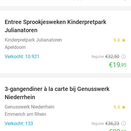
favorite_border
Entree Sprookjesweken Kinderpretpark
39%
Julianatoren
Kinderpretpark Julianatoren
9.4
star
Apeldoorn
Verkocht: 10.921
€32
,50
Regulier
€19
,95
favorite_border
3-gangendiner à la carte bij Genusswerk
37%
Niederrhein
Genusswerk Niederrhein
9.4
star
Emmerich am Rhein
Verkocht: 133
€36
,23
Regulier