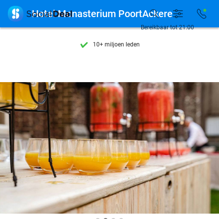
Ontdek 15.000+ deals

Hotel Monasterium PoortAckere
7 dagen per week beschikbaar
Bereikbaar tot 21:00
10+ miljoen leden
9,4
op basis van
206.160 reviews
Ontdek 15.000+ deals
7 dagen per week beschikbaar
10+ miljoen leden