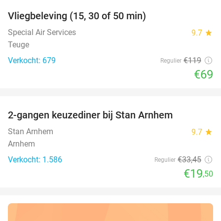
Vliegbeleving (15, 30 of 50 min)
42%
Special Air Services
9.7
star
Teuge
Verkocht: 679
€119
Regulier
€69
favorite_border
2-gangen keuzediner bij Stan Arnhem
42%
Stan Arnhem
9.7
star
Arnhem
Verkocht: 1.586
€33
,45
Regulier
€19
,50