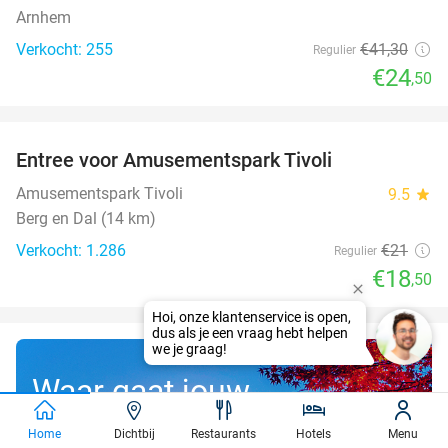
Arnhem
Verkocht: 255
€41
,30
Regulier
€24
,50
favorite_border
Entree voor Amusementspark Tivoli
12%
Amusementspark Tivoli
9.5
star
Berg en Dal (14 km)
Verkocht: 1.286
€21
Regulier
€18
,50
Waar gaat jouw
gratis droomreis
Home
Dichtbij
Restaurants
Hotels
Menu