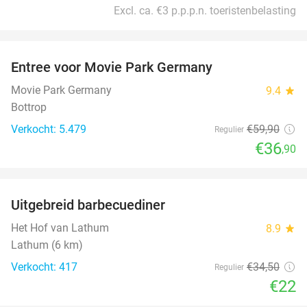
Excl. ca. €3 p.p.p.n. toeristenbelasting
favorite_border
Entree voor Movie Park Germany
38%
Movie Park Germany
9.4
star
Bottrop
Verkocht: 5.479
€59
,90
Regulier
€36
,90
favorite_border
Uitgebreid barbecuediner
36%
Het Hof van Lathum
8.9
star
Lathum (6 km)
Verkocht: 417
€34
,50
Regulier
€22