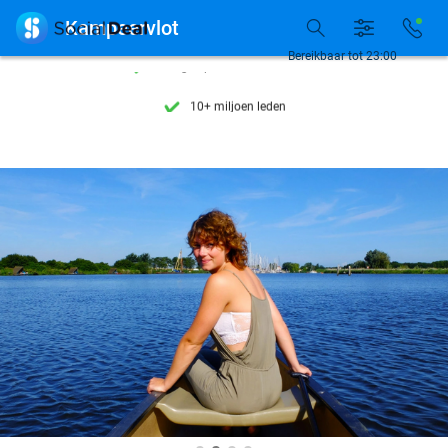
Ontdek 15.000+ deals

Kampeervlot
7 dagen per week beschikbaar
Bereikbaar tot 23:00
10+ miljoen leden
9,4
op basis van
205.916 reviews
Ontdek 15.000+ deals
7 dagen per week beschikbaar
10+ miljoen leden