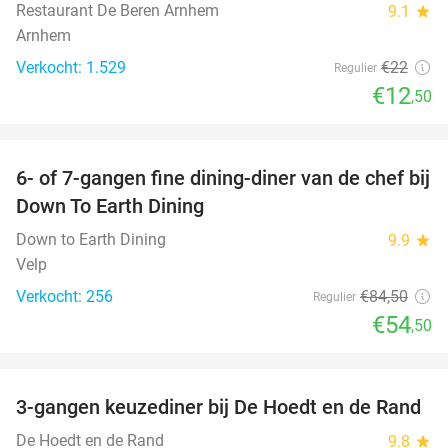
Restaurant De Beren Arnhem
9.1
star
Arnhem
Verkocht: 1.529
€22
Regulier
€12
,50
favorite_border
6- of 7-gangen fine dining-diner van de chef bij
36%
Down To Earth Dining
Down to Earth Dining
9.9
star
Velp
Verkocht: 256
€84
,50
Regulier
€54
,50
favorite_border
3-gangen keuzediner bij De Hoedt en de Rand
41%
De Hoedt en de Rand
9.8
star