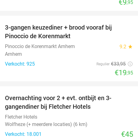
€9
,95
favorite_border
3-gangen keuzediner + brood vooraf bij
41%
Pinoccio de Korenmarkt
Pinoccio de Korenmarkt Arnhem
9.2
star
Arnhem
Verkocht: 925
€33
,95
Regulier
€19
,95
favorite_border
Overnachting voor 2 + evt. ontbijt en 3-
gangendiner bij Fletcher Hotels
Fletcher Hotels
Wolfheze (+ meerdere locaties) (6 km)
€45
Verkocht: 18.001