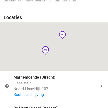
Je bent van harte welkom bij Kampeervlot!
Locaties
hotel
hotel
hotel
Marnemoende (Utrecht)
IJsselstein
Noord IJsseldijk 107
Routebeschrijving