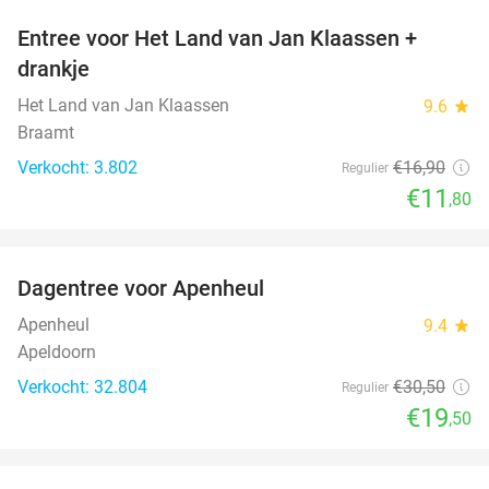
Entree voor Het Land van Jan Klaassen +
30%
drankje
Het Land van Jan Klaassen
9.6
star
Braamt
Verkocht: 3.802
€16
,90
Regulier
€11
,80
favorite_border
Dagentree voor Apenheul
36%
Apenheul
9.4
star
Apeldoorn
Verkocht: 32.804
€30
,50
Regulier
€19
,50
favorite_border