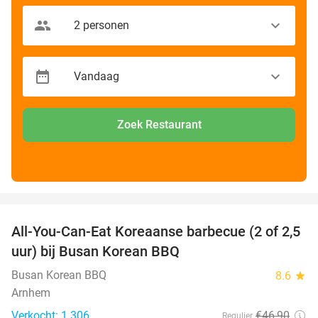
Zoek Restaurant
favorite_border
All-You-Can-Eat Koreaanse barbecue (2 of 2,5
30%
uur) bij Busan Korean BBQ
Busan Korean BBQ
8.6
star
Arnhem
Verkocht: 1.306
€46
,90
Regulier