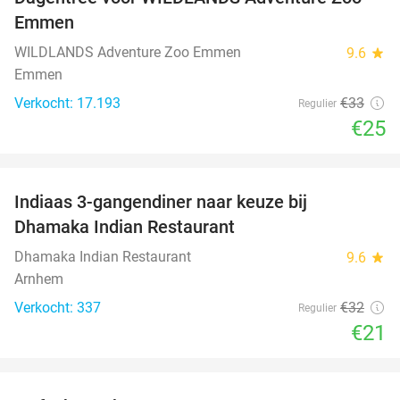
24%
Emmen
WILDLANDS Adventure Zoo Emmen
9.6
star
Emmen
Verkocht: 17.193
€33
Regulier
€25
favorite_border
Indiaas 3-gangendiner naar keuze bij
34%
Dhamaka Indian Restaurant
Dhamaka Indian Restaurant
9.6
star
Arnhem
Verkocht: 337
€32
Regulier
€21
favorite_border