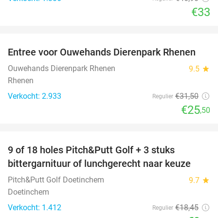
€33
favorite_border
Entree voor Ouwehands Dierenpark Rhenen
19%
Ouwehands Dierenpark Rhenen
9.5
star
Rhenen
Verkocht: 2.933
€31
,50
Regulier
€25
,50
favorite_border
9 of 18 holes Pitch&Putt Golf + 3 stuks
46%
bittergarnituur of lunchgerecht naar keuze
Pitch&Putt Golf Doetinchem
9.7
star
Doetinchem
Verkocht: 1.412
€18
,45
Regulier