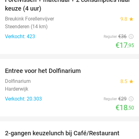
50%
keuze (4 uur)
Breukink Forellenvijver
9.8
star
Steenderen (14 km)
Verkocht: 423
€36
Regulier
€17
,95
favorite_border
Entree voor het Dolfinarium
36%
Dolfinarium
8.5
star
Harderwijk
Verkocht: 20.303
€29
Regulier
€18
,50
favorite_border
2-gangen keuzelunch bij Café/Restaurant
46%