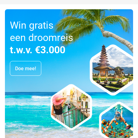
Win gratis
een droomreis
t.w.v. €3.000
Doe mee!