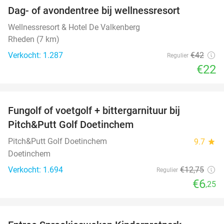
Dag- of avondentree bij wellnessresort
48%
Wellnessresort & Hotel De Valkenberg
Rheden (7 km)
Verkocht: 1.287
€42
Regulier
€22
favorite_border
Fungolf of voetgolf + bittergarnituur bij
51%
Pitch&Putt Golf Doetinchem
Pitch&Putt Golf Doetinchem
9.7
star
Doetinchem
Verkocht: 1.694
€12
,75
Regulier
€6
,25
favorite_border