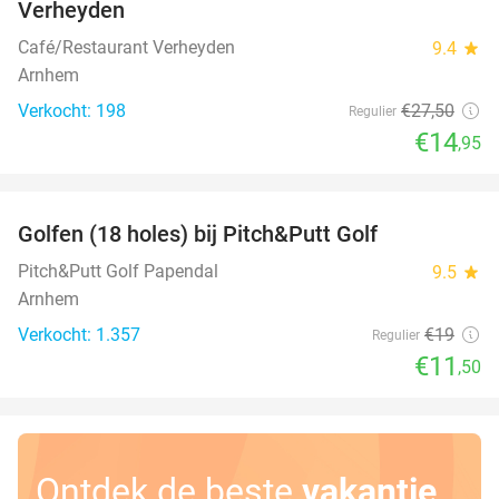
Verheyden
Café/Restaurant Verheyden
9.4
star
Arnhem
Verkocht: 198
€27
,50
Regulier
€14
,95
favorite_border
Golfen (18 holes) bij Pitch&Putt Golf
39%
Pitch&Putt Golf Papendal
9.5
star
Arnhem
Verkocht: 1.357
€19
Regulier
€11
,50
Ontdek de beste
vakantie