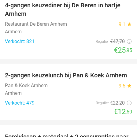
4-gangen keuzediner bij De Beren in hartje
46%
Arnhem
Restaurant De Beren Arnhem
9.1
star
Arnhem
Verkocht: 821
€47
,70
Regulier
€25
,95
favorite_border
2-gangen keuzelunch bij Pan & Koek Arnhem
44%
Pan & Koek Arnhem
9.5
star
Arnhem
Verkocht: 479
€22
,20
Regulier
€12
,50
favorite_border
Forelvissen + materiaal + 2 consumpties naar