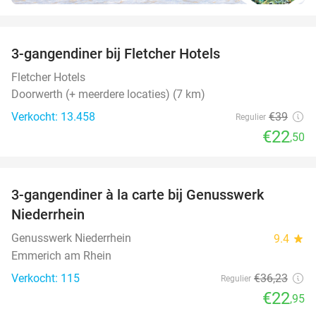
favorite_border
3-gangendiner bij Fletcher Hotels
42%
Fletcher Hotels
Doorwerth (+ meerdere locaties) (7 km)
Verkocht: 13.458
€39
Regulier
€22
,50
favorite_border
3-gangendiner à la carte bij Genusswerk
37%
Niederrhein
Genusswerk Niederrhein
9.4
star
Emmerich am Rhein
Verkocht: 115
€36
,23
Regulier
€22
,95