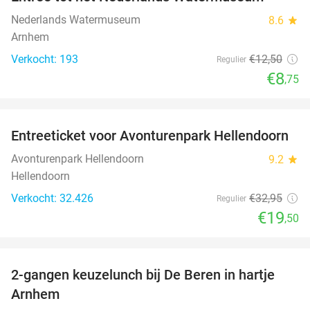
30%
Nederlands Watermuseum
8.6
star
Arnhem
Verkocht: 193
€12
,50
Regulier
€8
,75
favorite_border
Entreeticket voor Avonturenpark Hellendoorn
41%
Avonturenpark Hellendoorn
9.2
star
Hellendoorn
Verkocht: 32.426
€32
,95
Regulier
€19
,50
favorite_border
2-gangen keuzelunch bij De Beren in hartje
43%
Arnhem