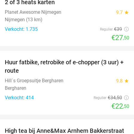
2 of 3 heats karten
29%
Planet Awesome Nijmegen
9.7
star
Nijmegen (13 km)
Verkocht: 1.735
€39
Regulier
€27
,50
favorite_border
Huur fatbike, retrobike of e-chopper (3 uur) +
35%
route
Hill´s Groepsuitje Bergharen
9.8
star
Bergharen
Verkocht: 414
€34
,50
Regulier
€22
,50
favorite_border
High tea bij Anne&Max Arnhem Bakkerstraat
29%