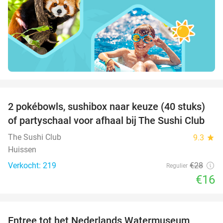
favorite_border
2 pokébowls, sushibox naar keuze (40 stuks)
43%
of partyschaal voor afhaal bij The Sushi Club
The Sushi Club
9.3
star
Huissen
Verkocht: 219
€28
Regulier
€16
favorite_border
Entree tot het Nederlands Watermuseum