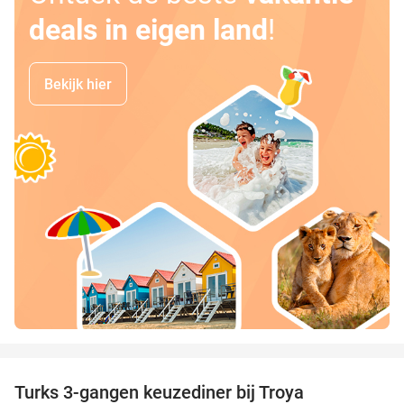
deals in eigen land
!
Bekijk hier
favorite_border
Turks 3-gangen keuzediner bij Troya
36%