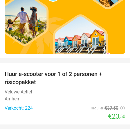
favorite_border
Huur e-scooter voor 1 of 2 personen +
37%
risicopakket
Veluwe Actief
Arnhem
Verkocht: 224
€37
,50
Regulier
€23
,50
favorite_border