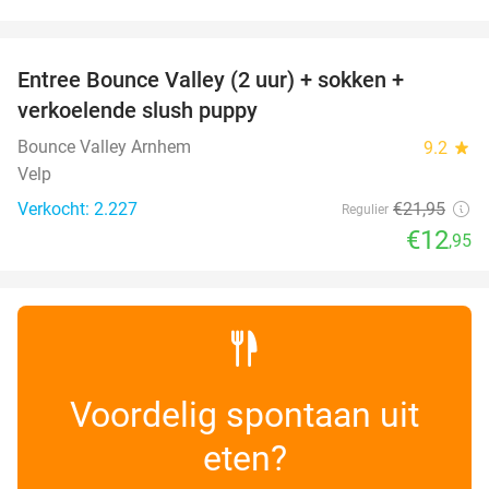
favorite_border
Entree Bounce Valley (2 uur) + sokken +
41%
verkoelende slush puppy
Bounce Valley Arnhem
9.2
star
Velp
Verkocht: 2.227
€21
,95
Regulier
€12
,95
Voordelig spontaan uit
eten?