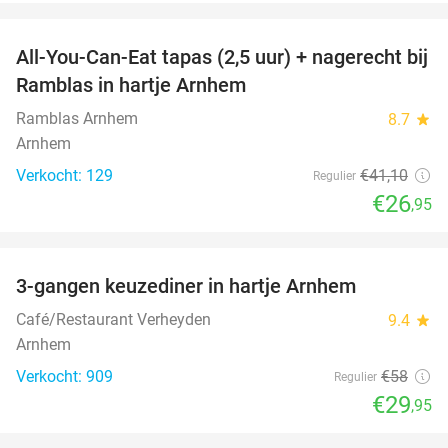
favorite_border
All-You-Can-Eat tapas (2,5 uur) + nagerecht bij
34%
Ramblas in hartje Arnhem
Ramblas Arnhem
8.7
star
Arnhem
Verkocht: 129
€41
,10
Regulier
€26
,95
favorite_border
3-gangen keuzediner in hartje Arnhem
48%
Café/Restaurant Verheyden
9.4
star
Arnhem
Verkocht: 909
€58
Regulier
€29
,95
favorite_border