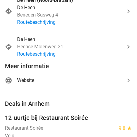
De Heen (Noord-Brabant)
De Heen
Beneden Sasweg 4
Routebeschrijving
De Heen
Heense Molenweg 21
Routebeschrijving
Meer informatie
Website
favorite_border
Deals in Arnhem
12-uurtje bij Restaurant Soirée
38%
Restaurant Soirée
9.8
star
Velp