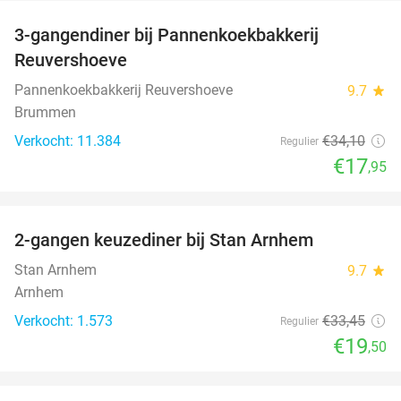
3-gangendiner bij Pannenkoekbakkerij
47%
Reuvershoeve
Pannenkoekbakkerij Reuvershoeve
9.7
star
Brummen
Verkocht: 11.384
€34
,10
Regulier
€17
,95
favorite_border
2-gangen keuzediner bij Stan Arnhem
42%
Stan Arnhem
9.7
star
Arnhem
Verkocht: 1.573
€33
,45
Regulier
€19
,50
favorite_border