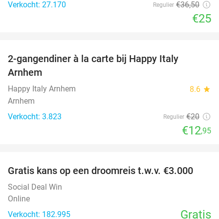
Verkocht: 27.170
€36
,50
Regulier
€25
favorite_border
2-gangendiner à la carte bij Happy Italy
35%
Arnhem
Happy Italy Arnhem
8.6
star
Arnhem
Verkocht: 3.823
€20
Regulier
€12
,95
favorite_border
Gratis kans op een droomreis t.w.v. €3.000
Social Deal Win
Online
Gratis
Verkocht: 182.995