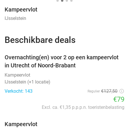
Kampeervlot
IJsselstein
Beschikbare deals
favorite_border
Overnachting(en) voor 2 op een kampeervlot
in Utrecht of Noord-Brabant
Kampeervlot
IJsselstein (+1 locatie)
Verkocht: 143
€127
,50
Regulier
€79
Excl. ca. €1,35 p.p.p.n. toeristenbelasting
Kampeervlot