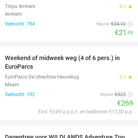
Troya Arnhem
8.1
star
Arnhem
Verkocht: 794
€34
,10
Regulier
€21
,95
favorite_border
Weekend of midweek weg (4 of 6 pers.) in
17%
EuroParcs
EuroParcs De Utrechtse Heuvelrug
9.3
star
Maarn
Verkocht: 192
€323
Regulier
€269
Excl. €3,89 p.p.p.n. en bedlinnen €13,50 p.p.
favorite_border
Dagentree voor WILDLANDS Adventure Zoo