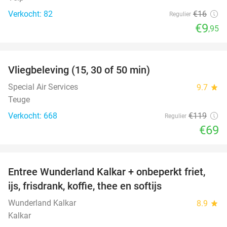
Verkocht: 82
€16
Regulier
€9
,95
favorite_border
Vliegbeleving (15, 30 of 50 min)
42%
Special Air Services
9.7
star
Teuge
Verkocht: 668
€119
Regulier
€69
favorite_border
Entree Wunderland Kalkar + onbeperkt friet,
32%
ijs, frisdrank, koffie, thee en softijs
Wunderland Kalkar
8.9
star
Kalkar