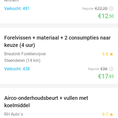
Arnhem
Verkocht: 491
€22
,20
Regulier
€12
,50
favorite_border
Forelvissen + materiaal + 2 consumpties naar
50%
keuze (4 uur)
Breukink Forellenvijver
9.8
star
Steenderen (14 km)
Verkocht: 438
€36
Regulier
€17
,95
favorite_border
Airco-onderhoudsbeurt + vullen met
57%
koelmiddel
RH Auto´s
9.7
star