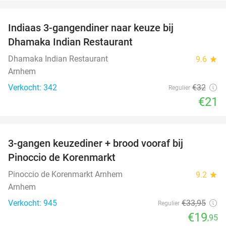
favorite_border
Indiaas 3-gangendiner naar keuze bij
34%
Dhamaka Indian Restaurant
Dhamaka Indian Restaurant
9.6
star
Arnhem
Verkocht: 342
€32
Regulier
€21
favorite_border
3-gangen keuzediner + brood vooraf bij
41%
Pinoccio de Korenmarkt
Pinoccio de Korenmarkt Arnhem
9.2
star
Arnhem
Verkocht: 945
€33
,95
Regulier
€19
,95