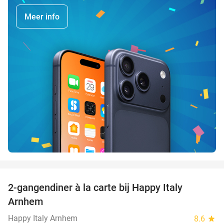
Meer info
favorite_border
2-gangendiner à la carte bij Happy Italy
35%
Arnhem
Happy Italy Arnhem
8.6
star