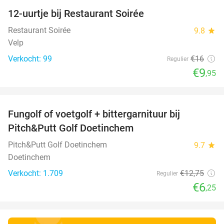
12-uurtje bij Restaurant Soirée
38%
Restaurant Soirée
9.8
star
Velp
Verkocht: 99
€16
Regulier
€9
,95
favorite_border
Fungolf of voetgolf + bittergarnituur bij
51%
Pitch&Putt Golf Doetinchem
Pitch&Putt Golf Doetinchem
9.7
star
Doetinchem
Verkocht: 1.709
€12
,75
Regulier
€6
,25