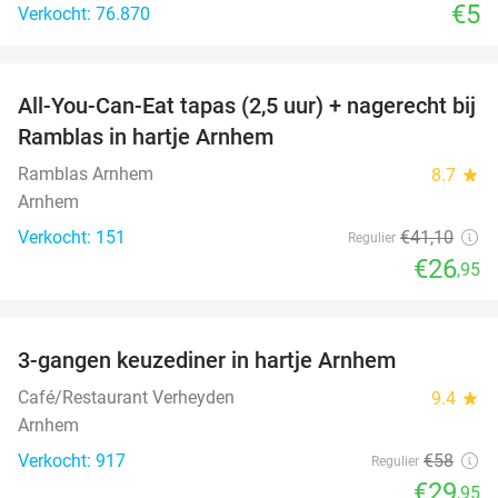
€5
Verkocht: 76.870
favorite_border
All-You-Can-Eat tapas (2,5 uur) + nagerecht bij
34%
Ramblas in hartje Arnhem
Ramblas Arnhem
8.7
star
Arnhem
Verkocht: 151
€41
,10
Regulier
€26
,95
favorite_border
3-gangen keuzediner in hartje Arnhem
48%
Café/Restaurant Verheyden
9.4
star
Arnhem
Verkocht: 917
€58
Regulier
€29
,95