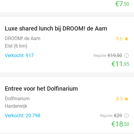
€7
,50
favorite_border
Luxe shared lunch bij DROOM! de Aam
39%
DROOM! de Aam
9.6
star
Elst (6 km)
Verkocht: 917
€19
,50
Regulier
€11
,95
favorite_border
Entree voor het Dolfinarium
36%
Dolfinarium
8.5
star
Harderwijk
Verkocht: 20.798
€29
Regulier
€18
,50
favorite_border