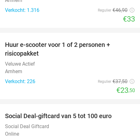
Arnhem
Verkocht: 1.316
€46
,90
Regulier
€33
favorite_border
Huur e-scooter voor 1 of 2 personen +
37%
risicopakket
Veluwe Actief
Arnhem
Verkocht: 226
€37
,50
Regulier
€23
,50
favorite_border
Social Deal-giftcard van 5 tot 100 euro
Social Deal Giftcard
Online