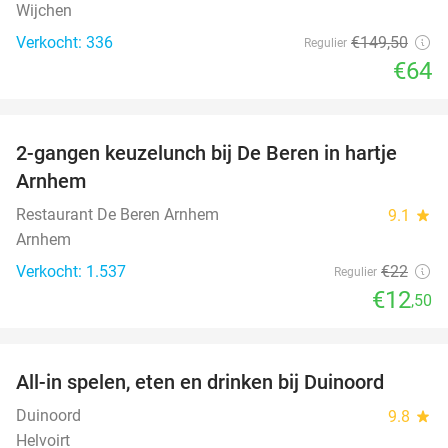
Wijchen
Verkocht: 336
€149
,50
Regulier
€64
favorite_border
2-gangen keuzelunch bij De Beren in hartje
43%
Arnhem
Restaurant De Beren Arnhem
9.1
star
Arnhem
Verkocht: 1.537
€22
Regulier
€12
,50
favorite_border
All-in spelen, eten en drinken bij Duinoord
19%
Duinoord
9.8
star
Helvoirt