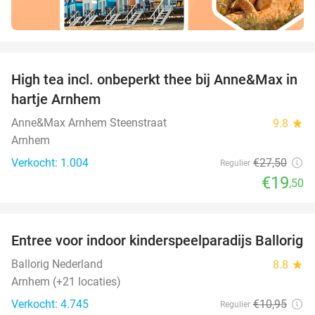
favorite_border
High tea incl. onbeperkt thee bij Anne&Max in
29%
hartje Arnhem
Anne&Max Arnhem Steenstraat
9.8
star
Arnhem
Verkocht: 1.004
€27
,50
Regulier
€19
,50
favorite_border
Entree voor indoor kinderspeelparadijs Ballorig
32%
Ballorig Nederland
8.8
star
Arnhem (+21 locaties)
Verkocht: 4.745
€10
,95
Regulier