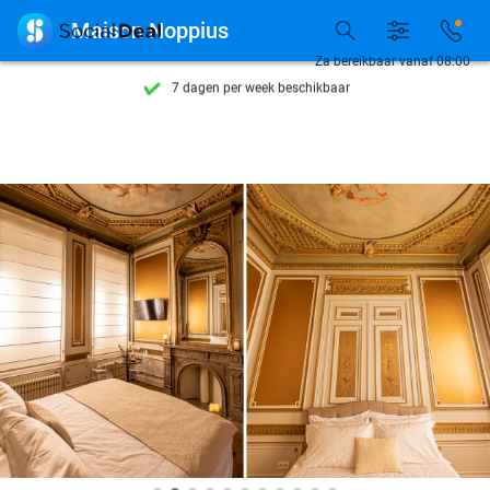
Ontdek 15.000+ deals

Maison Noppius
7 dagen per week beschikbaar
Za bereikbaar vanaf 08:00
10+ miljoen leden
9,4
op basis van
206.108 reviews
Ontdek 15.000+ deals
7 dagen per week beschikbaar
10+ miljoen leden