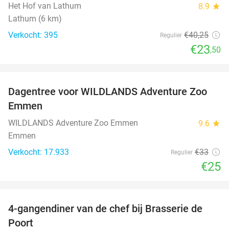
Het Hof van Lathum
8.9
star
Lathum (6 km)
Verkocht: 395
€40
,25
Regulier
€23
,50
favorite_border
Dagentree voor WILDLANDS Adventure Zoo
24%
Emmen
WILDLANDS Adventure Zoo Emmen
9.6
star
Emmen
Verkocht: 17.933
€33
Regulier
€25
favorite_border
4-gangendiner van de chef bij Brasserie de
31%
Poort