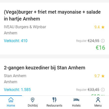
(Vega)burger + friet met mayonaise + salade
36%
in hartje Arnhem
IVEAU Burgers & Wijnbar
9.4
star
Arnhem
Verkocht: 410
€24
,95
Regulier
€16
favorite_border
2-gangen keuzediner bij Stan Arnhem
42%
Stan Arnhem
9.7
star
Arnhem
Verkocht: 1.585
€33
,45
Regulier
€19
,50
favorite_border
Home
Dichtbij
Restaurants
Hotels
Menu