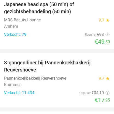
Japanese head spa (50 min) of
49%
gezichtsbehandeling (50 min)
MRS Beauty Lounge
9.7
star
Arnhem
Verkocht: 79
€98
Regulier
€49
,50
favorite_border
3-gangendiner bij Pannenkoekbakkerij
47%
Reuvershoeve
Pannenkoekbakkerij Reuvershoeve
9.7
star
Brummen
Verkocht: 11.434
€34
,10
Regulier
€17
,95
favorite_border