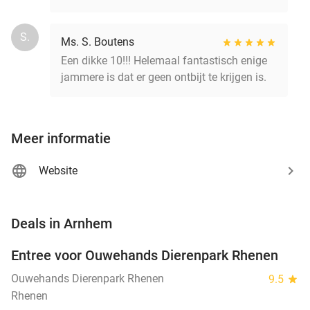
S.
Ms. S. Boutens
Een dikke 10!!! Helemaal fantastisch enige
jammere is dat er geen ontbijt te krijgen is.
Meer informatie
Website
favorite_border
Deals in Arnhem
Entree voor Ouwehands Dierenpark Rhenen
19%
Ouwehands Dierenpark Rhenen
9.5
star
Rhenen