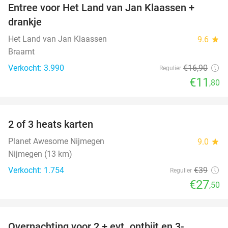
Entree voor Het Land van Jan Klaassen +
30%
drankje
Het Land van Jan Klaassen
9.6
star
Braamt
Verkocht: 3.990
€16
,90
Regulier
€11
,80
favorite_border
2 of 3 heats karten
29%
Planet Awesome Nijmegen
9.0
star
Nijmegen (13 km)
Verkocht: 1.754
€39
Regulier
€27
,50
favorite_border
Overnachting voor 2 + evt. ontbijt en 3-