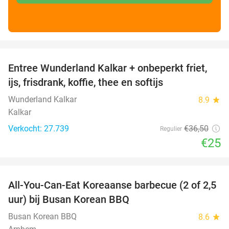
favorite_border
Entree Wunderland Kalkar + onbeperkt friet,
32%
ijs, frisdrank, koffie, thee en softijs
Wunderland Kalkar
8.9
star
Kalkar
Verkocht: 27.739
€36
,50
Regulier
€25
favorite_border
All-You-Can-Eat Koreaanse barbecue (2 of 2,5
30%
uur) bij Busan Korean BBQ
Busan Korean BBQ
8.6
star