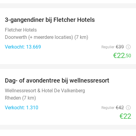
favorite_border
3-gangendiner bij Fletcher Hotels
42%
Fletcher Hotels
Doorwerth (+ meerdere locaties) (7 km)
Verkocht: 13.669
€39
Regulier
€22
,50
favorite_border
Dag- of avondentree bij wellnessresort
48%
Wellnessresort & Hotel De Valkenberg
Rheden (7 km)
Verkocht: 1.310
€42
Regulier
€22
favorite_border