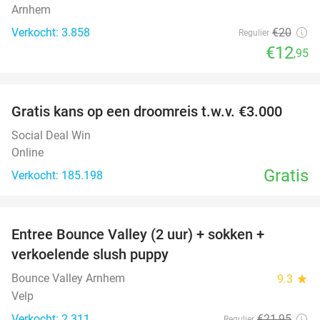
Arnhem
Verkocht: 3.858
€20
Regulier
€12
,95
favorite_border
Gratis kans op een droomreis t.w.v. €3.000
Social Deal Win
Online
Gratis
Verkocht: 185.198
favorite_border
Entree Bounce Valley (2 uur) + sokken +
41%
verkoelende slush puppy
Bounce Valley Arnhem
9.3
star
Velp
Verkocht: 2.311
€21
,95
Regulier