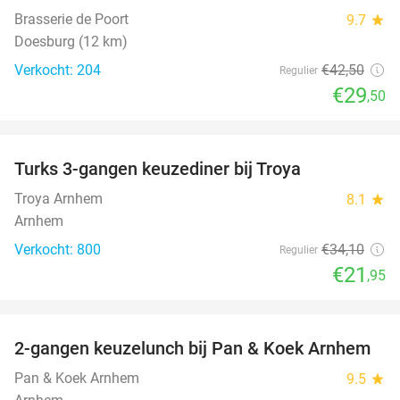
Brasserie de Poort
9.7
star
Doesburg (12 km)
Verkocht: 204
€42
,50
Regulier
€29
,50
favorite_border
Turks 3-gangen keuzediner bij Troya
36%
Troya Arnhem
8.1
star
Arnhem
Verkocht: 800
€34
,10
Regulier
€21
,95
favorite_border
2-gangen keuzelunch bij Pan & Koek Arnhem
44%
Pan & Koek Arnhem
9.5
star