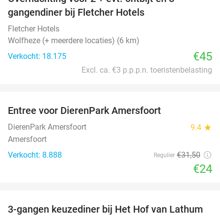
gangendiner bij Fletcher Hotels
Fletcher Hotels
Wolfheze (+ meerdere locaties) (6 km)
€45
Verkocht: 18.175
Excl. ca. €3 p.p.p.n. toeristenbelasting
favorite_border
Entree voor DierenPark Amersfoort
24%
DierenPark Amersfoort
9.4
star
Amersfoort
Verkocht: 8.888
€31
,50
Regulier
€24
favorite_border
3-gangen keuzediner bij Het Hof van Lathum
42%