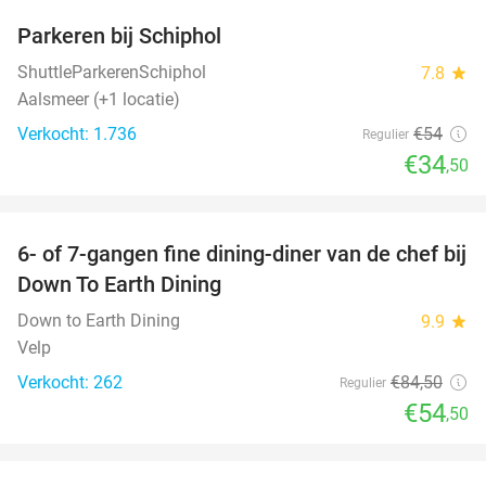
Parkeren bij Schiphol
36%
ShuttleParkerenSchiphol
7.8
star
Aalsmeer (+1 locatie)
Verkocht: 1.736
€54
Regulier
€34
,50
favorite_border
6- of 7-gangen fine dining-diner van de chef bij
36%
Down To Earth Dining
Down to Earth Dining
9.9
star
Velp
Verkocht: 262
€84
,50
Regulier
€54
,50
favorite_border