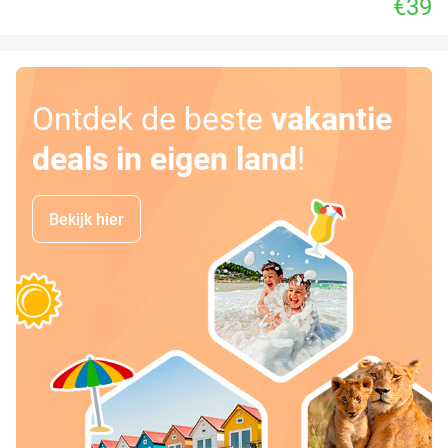
€39
Ontdek de beste
vakantie
deals in eigen land
!
Bekijk hier