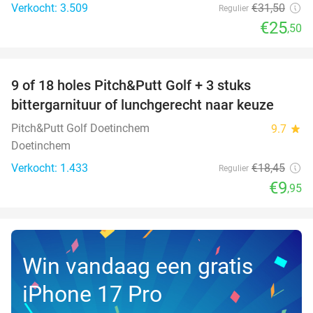
Verkocht: 3.509
€31
,50
Regulier
€25
,50
favorite_border
9 of 18 holes Pitch&Putt Golf + 3 stuks
46%
bittergarnituur of lunchgerecht naar keuze
Pitch&Putt Golf Doetinchem
9.7
star
Doetinchem
Verkocht: 1.433
€18
,45
Regulier
€9
,95
Win vandaag een gratis
iPhone 17 Pro