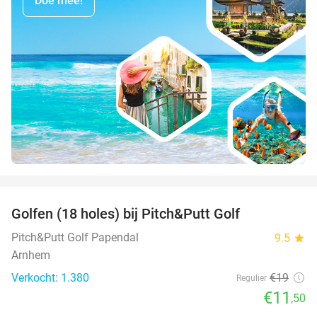
Doe mee!
favorite_border
Golfen (18 holes) bij Pitch&Putt Golf
39%
Pitch&Putt Golf Papendal
9.5
star
Arnhem
Verkocht: 1.380
€19
Regulier
€11
,50